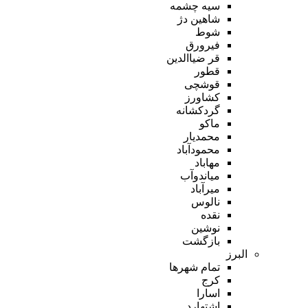
سیه چشمه
شاهین دژ
شوط
فیرورق
قر ضیاالدین
قطور
قوشچی
کشاورز
گردکشانه
ماکو
محمدیار
محمودآباد
مهاباد
میاندوآب
میرآباد
نالوس
نقده
نوشین
بازگشت
البرز
تمام شهر‌ها
کرج
اسارا
اشتهارد