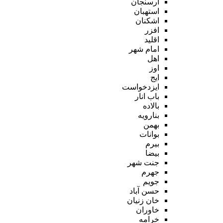
ارسنجان
استهبان
اشکنان
افزر
اقلید
امام شهر
اهل
اوز
ایج
ایزدخواست
باب انار
بالاده
بنارویه
بهمن
بوانات
بیرم
بیضا
جنت شهر
جهرم
جویم
حسن آباد
خان زنیان
خاوران
خرامه