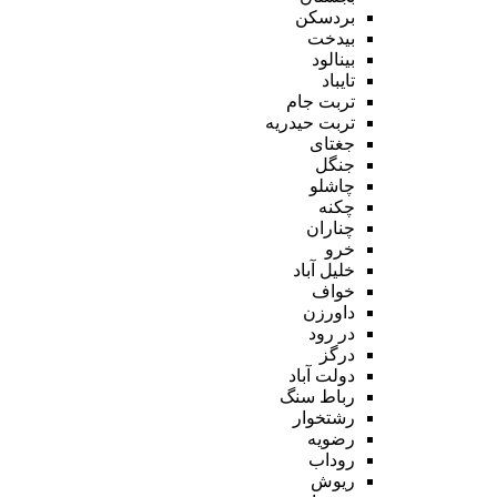
بردسکن
بیدخت
بینالود
تایباد
تربت جام
تربت حیدریه
جغتای
جنگل
چاشلو
چکنه
چناران
خرو
خلیل آباد
خواف
داورزن
در رود
درگز
دولت آباد
رباط سنگ
رشتخوار
رضویه
روداب
ریوش