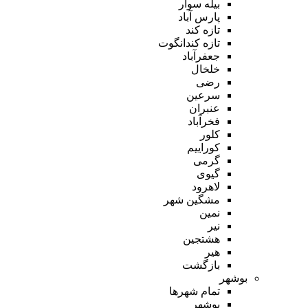
بیله سوار
پارس آباد
تازه کند
تازه کندانگوت
جعفرآباد
خلخال
رضی
سرعین
عنبران
فخرآباد
کلور
کوراییم
گرمی
گیوی
لاهرود
مشگین شهر
نمین
نیر
هشتجین
هیر
بازگشت
بوشهر
تمام شهر‌ها
بوشهر