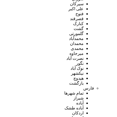
سیرکان
علی اکبر
فنوج
قصرقند
کنارک
گشت
گلمورتی
محمدآباد
محمدان
محمدی
میرجاوه
نصرت آباد
نگور
نوک آباد
نیکشهر
هیدوچ
بازگشت
فارس
تمام شهر‌ها
شیراز
آباده
آباده طشک
اردکان