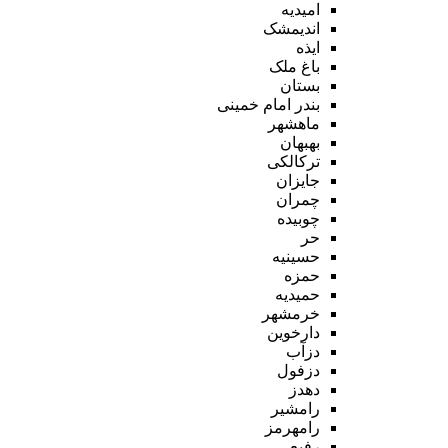
امیدیه
اندیمشک
ایذه
باغ ملک
بستان
بندر امام خمینی
ماهشهر
بهبهان
ترکالکی
جایزان
چمران
چوبیده
حر
حسینیه
حمزه
حمیدیه
خرمشهر
دارخوین
دزآب
دزفول
دهدز
رامشیر
رامهرمز
رفیع