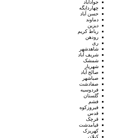
جوادآباد
چهاردانگه
حسن آباد
دماوند
دیزین
رباط کریم
رودهن
ری
شاهدشهر
شریف آباد
شمشک
شهریار
صالح آباد
صباشهر
صفادشت
فردوسیه
گلستان
فشم
فیروزکوه
قدس
قرچک
قیامدشت
کهریزک
کیلان