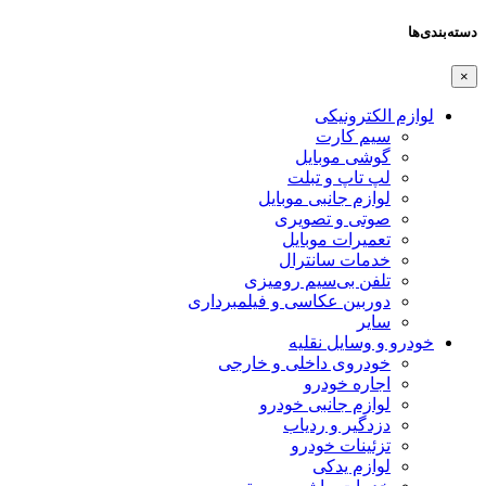
دسته‌بندی‌ها
×
لوازم الکترونیکی
سیم کارت
گوشی موبایل
لپ تاپ و تبلت
لوازم جانبی موبایل
صوتی و تصویری
تعمیرات موبایل
خدمات سانترال
تلفن بی‌سیم رومیزی
دوربین عکاسی و فیلمبرداری
سایر
خودرو و وسایل نقلیه
خودروی داخلی و خارجی
اجاره خودرو
لوازم جانبی خودرو
دزدگیر و ردیاب
تزئینات خودرو
لوازم یدکی