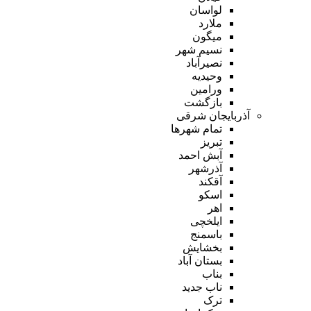
لواسان
ملارد
میگون
نسیم شهر
نصیرآباد
وحیدیه
ورامین
بازگشت
آذربایجان شرقی
تمام شهر‌ها
تبریز
آبش احمد
آذرشهر
آقکند
اسکو
اهر
ایلخچی
باسمنج
بخشایش
بستان آباد
بناب
ناب جدید
ترک