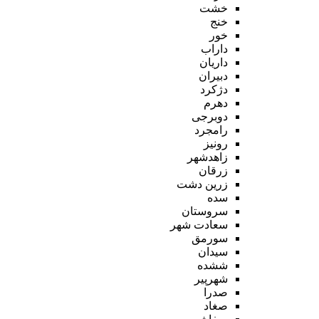
خشت
خنج
خور
داراب
داریان
دبیران
دژکرد
دهرم
دوبرجی
رامجرد
رونیز
زاهدشهر
زرقان
زرین دشت
سده
سروستان
سعادت شهر
سورمق
سیدان
ششده
شهرپیر
صدرا
صغاد