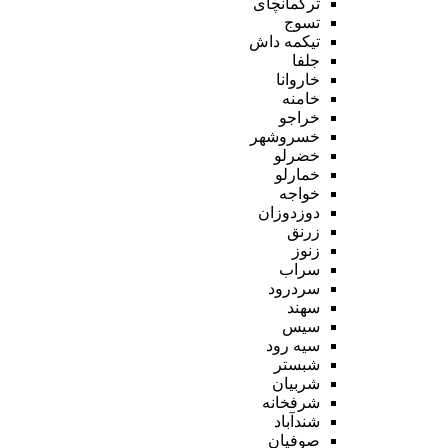
ترکمانچای
تسوج
تیکمه داش
جلفا
خاروانا
خامنه
خراجو
خسروشهر
خضرلو
خمارلو
خواجه
دوزدوزان
زرنق
زنوز
سراب
سردرود
سهند
سیس
سیه رود
شبستر
شربیان
شرفخانه
شندآباد
صوفیان