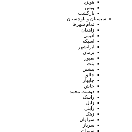
هویزه
ویس
بازگشت
سیستان و بلوچستان
تمام شهر‌ها
زاهدان
ادیمی
اسپکه
ایرانشهر
بزمان
بمپور
بنت
پیشین
جالق
چابهار
خاش
دوست محمد
راسک
زابل
زابلی
زهک
سراوان
سرباز
سوران