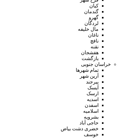
کیان
گندمان
گهرو
لردگان
مال خلیفه
ناغان
نافچ
نقنه
هفشجان
بازگشت
خراسان جنوبی
تمام شهر‌ها
آرین شهر
بیرجند
آیسک
ارسک
اسدیه
اسفدن
اسلامیه
بشرویه
حاجی آباد
خضری دشت بیاض
خوسف