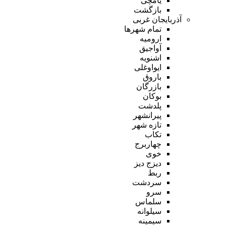
یامچی
بازگشت
آذربایجان غربی
تمام شهر‌ها
ارومیه
آواجیق
اشنویه
ایواوغلی
باروق
بازرگان
بوکان
پلدشت
پیرانشهر
تازه شهر
تکاب
چهاربرج
خوی
دیزج دیز
ربط
سردشت
سرو
سلماس
سیلوانه
سیمینه