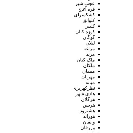
عجب شیر
قره آغاج
کشکسرای
کلوانق
کلیبر
کوزه کنان
گوگان
لیلان
مراغه
مرند
ملک کیان
ملکان
ممقان
مهربان
میانه
نظرکهریزی
هادی شهر
هرگلان
هریس
هشترود
هوراند
وایقان
ورزقان