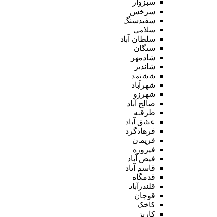
سبزوار
سرخس
سفیدسنگ
سلامی
سلطان آباد
سنگان
شادمهر
شاندیز
ششتمد
شهرآباد
شهرزو
صالح آباد
طرقبه
عشق آباد
فرهادگرد
فریمان
فیروزه
فیض آباد
قاسم آباد
قدمگاه
قلندرآباد
قوچان
کاخک
کاریز