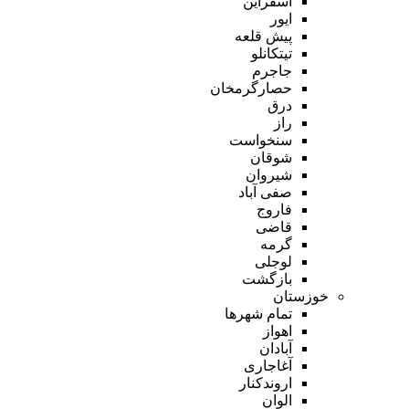
اسفراین
ایور
پیش قلعه
تیتکانلو
جاجرم
حصارگرمخان
درق
راز
سنخواست
شوقان
شیروان
صفی آباد
فاروج
قاضی
گرمه
لوجلی
بازگشت
خوزستان
تمام شهر‌ها
اهواز
آبادان
آغاجاری
اروندکنار
الوان