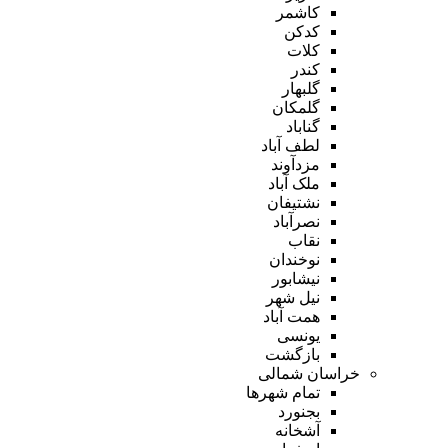
کاشمر
کدکن
کلات
کندر
گلبهار
گلمکان
گناباد
لطف آباد
مزدآوند
ملک آباد
نشتیفان
نصرآباد
نقاب
نوخندان
نیشابور
نیل شهر
همت آباد
یونسی
بازگشت
خراسان شمالی
تمام شهر‌ها
بجنورد
آشخانه