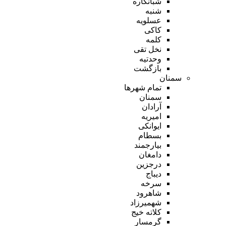
شبانکاره
شنبه
عسلویه
کاکی
کلمه
نخل تقی
وحدتیه
بازگشت
سمنان
تمام شهر‌ها
سمنان
آرادان
امیریه
ایوانکی
بسطام
بیارجمند
دامغان
درجزین
دیباج
سرخه
شاهرود
شهمیرزاد
کلاته خیج
گرمسار