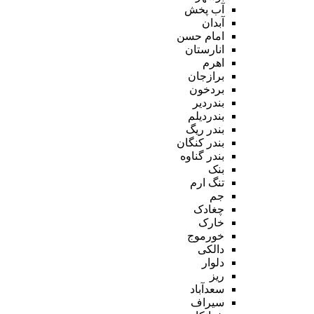
آب پخش
آبدان
امام حسن
انارستان
اهرم
برازجان
بردخون
بندردیر
بندردیلم
بندر ریگ
بندر کنگان
بندر گناوه
بنک
تنگ ارم
جم
چغادک
خارک
خورموج
دالکی
دلوار
ریز
سعدآباد
سیراف