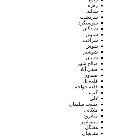
زهره
سالند
سردشت
سوسنگرد
شادگان
شاوور
شرافت
شوش
شوشتر
شیبان
صالح شهر
صفی آباد
صیدون
قلعه تل
قلعه خواجه
گتوند
لالی
مسجد سلیمان
ملاثانی
میانرود
مینوشهر
هفتگل
هندیجان