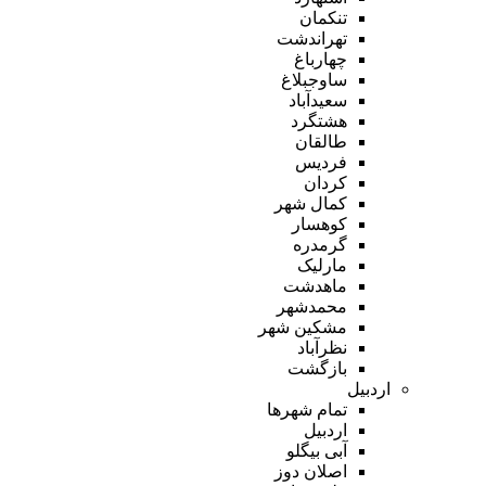
تنکمان
تهراندشت
چهارباغ
ساوجبلاغ
سعیدآباد
هشتگرد
طالقان
فردیس
کردان
کمال شهر
کوهسار
گرمدره
مارلیک
ماهدشت
محمدشهر
مشکین شهر
نظرآباد
بازگشت
اردبیل
تمام شهر‌ها
اردبیل
آبی بیگلو
اصلان دوز