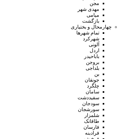
مجن
مهدی شهر
میامی
بازگشت
چهارمحال و بختیاری
تمام شهر‌ها
شهرکرد
آلونی
اردل
باباحیدر
بروجن
بلداجی
بن
جونقان
چلگرد
سامان
سفیددشت
سودجان
سورشجان
شلمزار
طاقانک
فارسان
فرادبنه
فرخ شهر