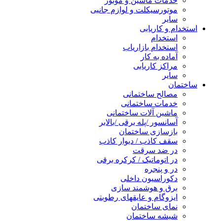
خدمات ماشین و موتور
موتورسیکلت و لوازم جانبی
سایر
استخدام و کاریابی
استخدام
استخدام بازاریاب
آماده به کار
مراکز کاریابی
سایر
ساختمان
مصالح ساختمانی
خدمات ساختمانی
ماشین آلات ساختمانی
آسانسور /پله برقی /بالابر
بازسازی ساختمان
سقف کاذب / دیوار کاذب
در ضد سرقت
در اتوماتیک / کرکره برقی
در و پنجره
دکوراسیون داخلی
برق و هوشمند سازی
ایزوگام و عایقهای رطوبتی
نمای ساختمان
شیشه ساختمان