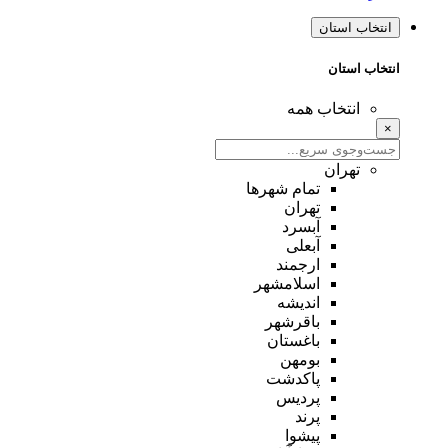
انتخاب استان
انتخاب استان
انتخاب همه
×
تهران
تمام شهر‌ها
تهران
آبسرد
آبعلی
ارجمند
اسلامشهر
اندیشه
باقرشهر
باغستان
بومهن
پاکدشت
پردیس
پرند
پیشوا