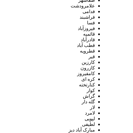
صفاشهر
علامرودشت
فدامی
فراشبند
فسا
فیروزآباد
قائمیه
قادرآباد
قطب آباد
قطرویه
قیر
کارزین
کازرون
کامفیروز
کره ای
کنارتخته
کوار
گراش
گله دار
لار
لامرد
لپویی
لطیفی
مبارک آباد دیز