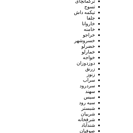
ترکمانچای
تسوج
تیکمه داش
جلفا
خاروانا
خامنه
خراجو
خسروشهر
خضرلو
خمارلو
خواجه
دوزدوزان
زرنق
زنوز
سراب
سردرود
سهند
سیس
سیه رود
شبستر
شربیان
شرفخانه
شندآباد
صوفیان