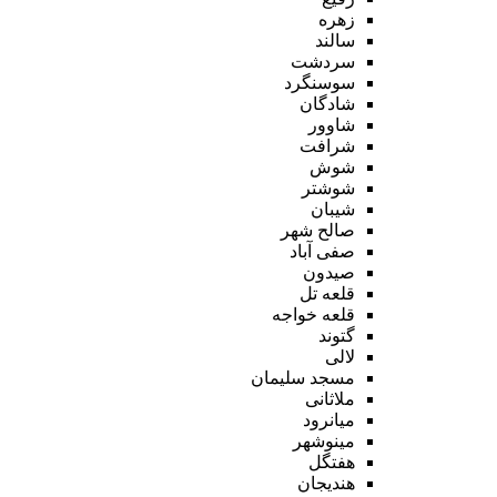
زهره
سالند
سردشت
سوسنگرد
شادگان
شاوور
شرافت
شوش
شوشتر
شیبان
صالح شهر
صفی آباد
صیدون
قلعه تل
قلعه خواجه
گتوند
لالی
مسجد سلیمان
ملاثانی
میانرود
مینوشهر
هفتگل
هندیجان