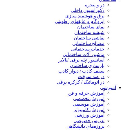
در و پنجره
دکوراسیون داخلی
برق و هوشمند سازی
ایزوگام و عایقهای رطوبتی
نمای ساختمان
شیشه ساختمان
نقاشی ساختمان
مصالح ساختمانی
خدمات ساختمانی
ماشین آلات ساختمانی
آسانسور /پله برقی /بالابر
بازسازی ساختمان
سقف کاذب / دیوار کاذب
در ضد سرقت
در اتوماتیک / کرکره برقی
آموزشی
آموزش حرفه و فن
آموزش تخصصی
آموزش موسیقی
آموزش کامپیوتر
آموزش ورزشی
تدریس خصوصی
پروژه‌های دانشگاهی