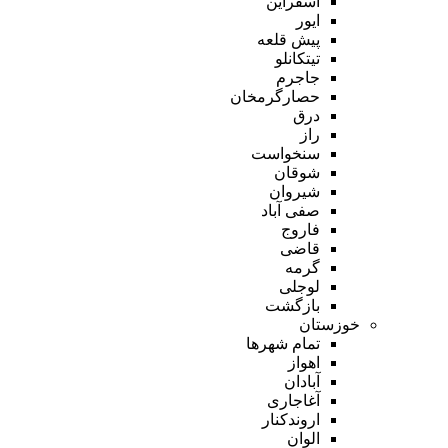
اسفراین
ایور
پیش قلعه
تیتکانلو
جاجرم
حصارگرمخان
درق
راز
سنخواست
شوقان
شیروان
صفی آباد
فاروج
قاضی
گرمه
لوجلی
بازگشت
خوزستان
تمام شهر‌ها
اهواز
آبادان
آغاجاری
اروندکنار
الوان