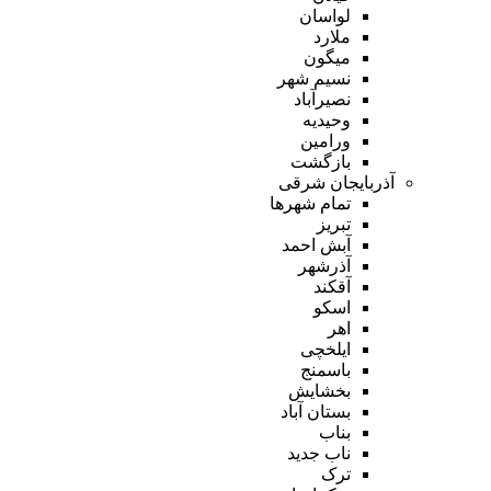
لواسان
ملارد
میگون
نسیم شهر
نصیرآباد
وحیدیه
ورامین
بازگشت
آذربایجان شرقی
تمام شهر‌ها
تبریز
آبش احمد
آذرشهر
آقکند
اسکو
اهر
ایلخچی
باسمنج
بخشایش
بستان آباد
بناب
ناب جدید
ترک