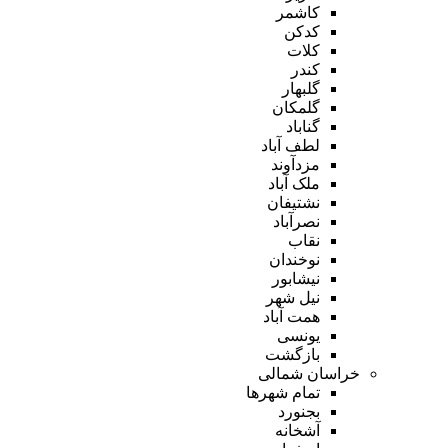
کاشمر
کدکن
کلات
کندر
گلبهار
گلمکان
گناباد
لطف آباد
مزدآوند
ملک آباد
نشتیفان
نصرآباد
نقاب
نوخندان
نیشابور
نیل شهر
همت آباد
یونسی
بازگشت
خراسان شمالی
تمام شهر‌ها
بجنورد
آشخانه