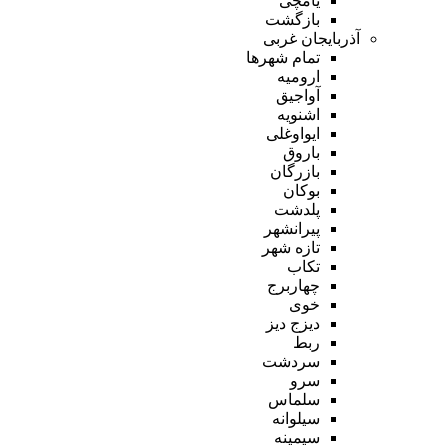
یامچی
بازگشت
آذربایجان غربی
تمام شهر‌ها
ارومیه
آواجیق
اشنویه
ایواوغلی
باروق
بازرگان
بوکان
پلدشت
پیرانشهر
تازه شهر
تکاب
چهاربرج
خوی
دیزج دیز
ربط
سردشت
سرو
سلماس
سیلوانه
سیمینه