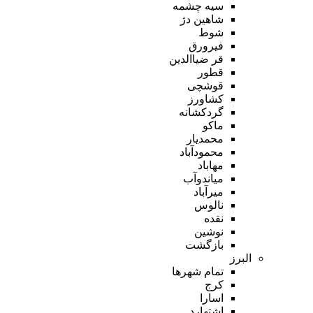
سیه چشمه
شاهین دژ
شوط
فیرورق
قر ضیاالدین
قطور
قوشچی
کشاورز
گردکشانه
ماکو
محمدیار
محمودآباد
مهاباد
میاندوآب
میرآباد
نالوس
نقده
نوشین
بازگشت
البرز
تمام شهر‌ها
کرج
اسارا
اشتهارد