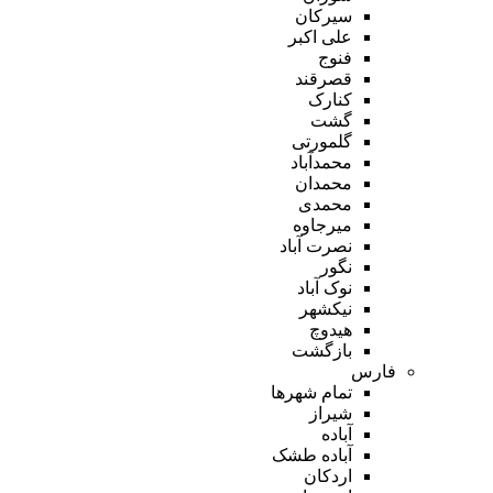
سیرکان
علی اکبر
فنوج
قصرقند
کنارک
گشت
گلمورتی
محمدآباد
محمدان
محمدی
میرجاوه
نصرت آباد
نگور
نوک آباد
نیکشهر
هیدوچ
بازگشت
فارس
تمام شهر‌ها
شیراز
آباده
آباده طشک
اردکان