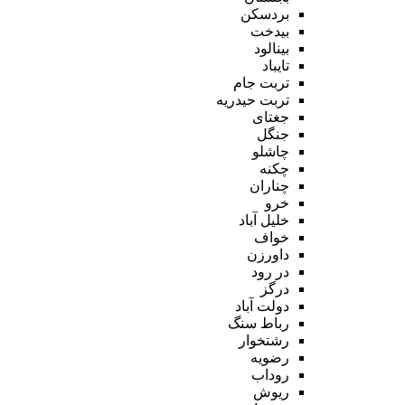
بردسکن
بیدخت
بینالود
تایباد
تربت جام
تربت حیدریه
جغتای
جنگل
چاشلو
چکنه
چناران
خرو
خلیل آباد
خواف
داورزن
در رود
درگز
دولت آباد
رباط سنگ
رشتخوار
رضویه
روداب
ریوش