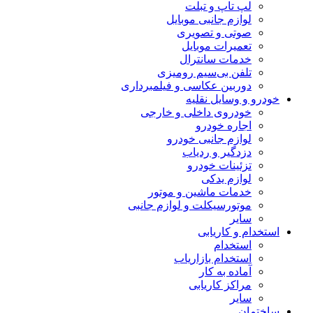
لپ تاپ و تبلت
لوازم جانبی موبایل
صوتی و تصویری
تعمیرات موبایل
خدمات سانترال
تلفن بی‌سیم رومیزی
دوربین عکاسی و فیلمبرداری
خودرو و وسایل نقلیه
خودروی داخلی و خارجی
اجاره خودرو
لوازم جانبی خودرو
دزدگیر و ردیاب
تزئینات خودرو
لوازم یدکی
خدمات ماشین و موتور
موتورسیکلت و لوازم جانبی
سایر
استخدام و کاریابی
استخدام
استخدام بازاریاب
آماده به کار
مراکز کاریابی
سایر
ساختمان