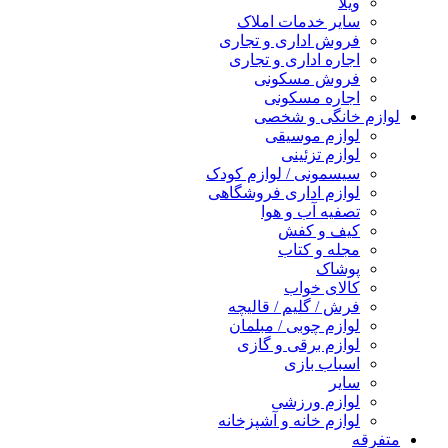
ویلا
سایر خدمات املاک
فروش اداری و تجاری
اجاره اداری و تجاری
فروش مسکونی
اجاره مسکونی
لوازم خانگی و شخصی
لوازم موسیقی
لوازم تزئینی
سیسمونی / لوازم کودک
لوازم اداری فروشگاهی
تصفیه آب و هوا
کیف و کفش
مجله و کتاب
پوشاک
کالای خواب
فرش / گلیم / قالیچه
لوازم چوبی / مبلمان
لوازم برقی و گازی
اسباب بازی
سایر
لوازم ورزشی
لوازم خانه و آشپزخانه
متفرقه