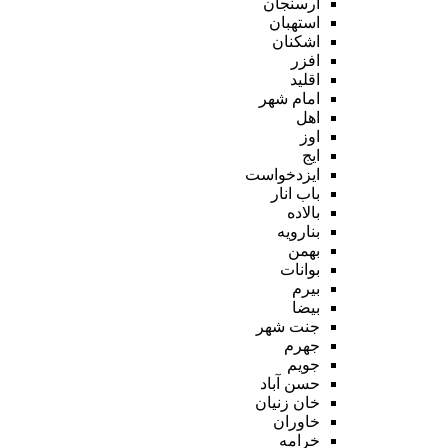
ارسنجان
استهبان
اشکنان
افزر
اقلید
امام شهر
اهل
اوز
ایج
ایزدخواست
باب انار
بالاده
بنارویه
بهمن
بوانات
بیرم
بیضا
جنت شهر
جهرم
جویم
حسن آباد
خان زنیان
خاوران
خرامه