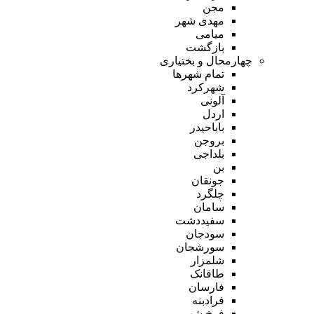
مجن
مهدی شهر
میامی
بازگشت
چهارمحال و بختیاری
تمام شهر‌ها
شهرکرد
آلونی
اردل
باباحیدر
بروجن
بلداجی
بن
جونقان
چلگرد
سامان
سفیددشت
سودجان
سورشجان
شلمزار
طاقانک
فارسان
فرادبنه
فرخ شهر