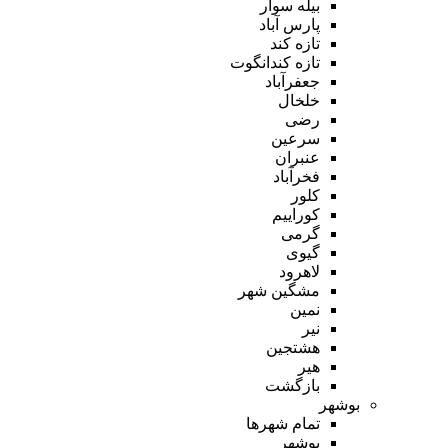
بیله سوار
پارس آباد
تازه کند
تازه کندانگوت
جعفرآباد
خلخال
رضی
سرعین
عنبران
فخرآباد
کلور
کوراییم
گرمی
گیوی
لاهرود
مشگین شهر
نمین
نیر
هشتجین
هیر
بازگشت
بوشهر
تمام شهر‌ها
بوشهر