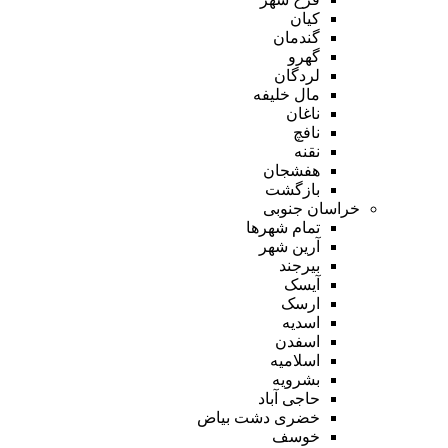
کیان
گندمان
گهرو
لردگان
مال خلیفه
ناغان
نافچ
نقنه
هفشجان
بازگشت
خراسان جنوبی
تمام شهر‌ها
آرین شهر
بیرجند
آیسک
ارسک
اسدیه
اسفدن
اسلامیه
بشرویه
حاجی آباد
خضری دشت بیاض
خوسف