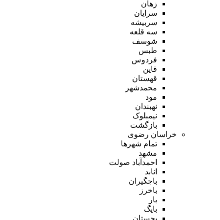
زهان
سرایان
سربیشه
سه قلعه
شوسف
طبس
فردوس
قاین
قهستان
محمدشهر
مود
نهبندان
نیمبلوک
بازگشت
خراسان رضوی
تمام شهر‌ها
مشهد
احمدآباد صولت
انابد
باجگیران
باخرز
بار
بایگ
بجستان