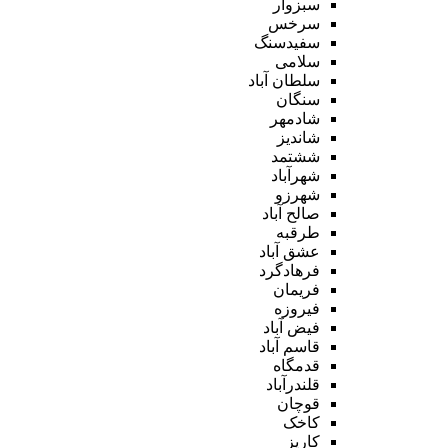
سبزوار
سرخس
سفیدسنگ
سلامی
سلطان آباد
سنگان
شادمهر
شاندیز
ششتمد
شهرآباد
شهرزو
صالح آباد
طرقبه
عشق آباد
فرهادگرد
فریمان
فیروزه
فیض آباد
قاسم آباد
قدمگاه
قلندرآباد
قوچان
کاخک
کاریز