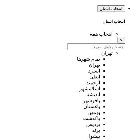
انتخاب استان
انتخاب استان
انتخاب همه
×
تهران
تمام شهر‌ها
تهران
آبسرد
آبعلی
ارجمند
اسلامشهر
اندیشه
باقرشهر
باغستان
بومهن
پاکدشت
پردیس
پرند
پیشوا