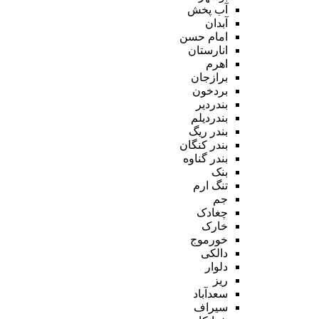
آب پخش
آبدان
امام حسن
انارستان
اهرم
برازجان
بردخون
بندردیر
بندردیلم
بندر ریگ
بندر کنگان
بندر گناوه
بنک
تنگ ارم
جم
چغادک
خارک
خورموج
دالکی
دلوار
ریز
سعدآباد
سیراف