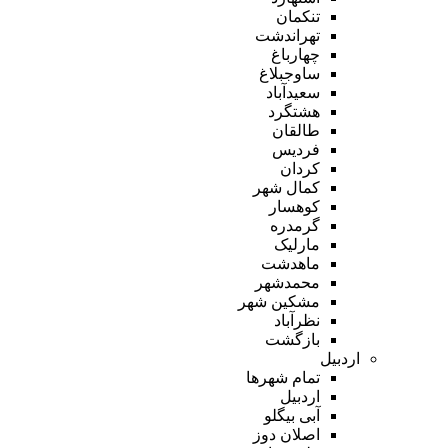
تنکمان
تهراندشت
چهارباغ
ساوجبلاغ
سعیدآباد
هشتگرد
طالقان
فردیس
کردان
کمال شهر
کوهسار
گرمدره
مارلیک
ماهدشت
محمدشهر
مشکین شهر
نظرآباد
بازگشت
اردبیل
تمام شهر‌ها
اردبیل
آبی بیگلو
اصلان دوز