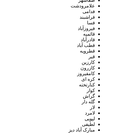
صفاشهر
علامرودشت
فدامی
فراشبند
فسا
فیروزآباد
قائمیه
قادرآباد
قطب آباد
قطرویه
قیر
کارزین
کازرون
کامفیروز
کره ای
کنارتخته
کوار
گراش
گله دار
لار
لامرد
لپویی
لطیفی
مبارک آباد دیز