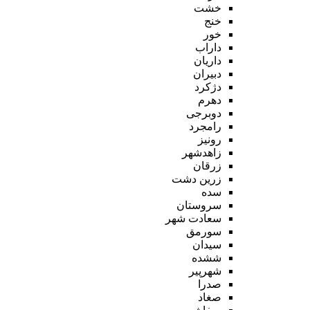
خشت
خنج
خور
داراب
داریان
دبیران
دژکرد
دهرم
دوبرجی
رامجرد
رونیز
زاهدشهر
زرقان
زرین دشت
سده
سروستان
سعادت شهر
سورمق
سیدان
ششده
شهرپیر
صدرا
صغاد