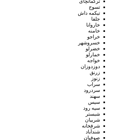
ترکمانچای
تسوج
تیکمه داش
جلفا
خاروانا
خامنه
خراجو
خسروشهر
خضرلو
خمارلو
خواجه
دوزدوزان
زرنق
زنوز
سراب
سردرود
سهند
سیس
سیه رود
شبستر
شربیان
شرفخانه
شندآباد
صوفیان