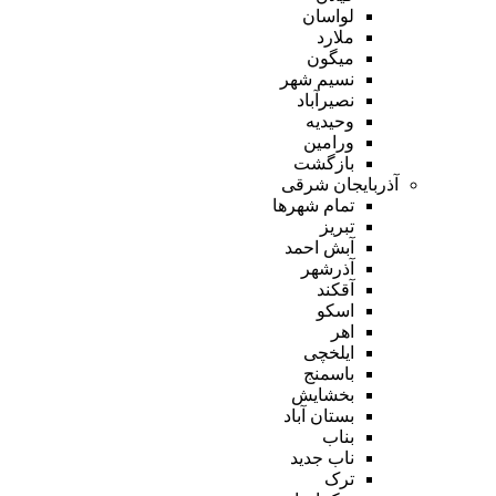
لواسان
ملارد
میگون
نسیم شهر
نصیرآباد
وحیدیه
ورامین
بازگشت
آذربایجان شرقی
تمام شهر‌ها
تبریز
آبش احمد
آذرشهر
آقکند
اسکو
اهر
ایلخچی
باسمنج
بخشایش
بستان آباد
بناب
ناب جدید
ترک