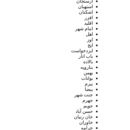
ارسنجان
استهبان
اشکنان
افزر
اقلید
امام شهر
اهل
اوز
ایج
ایزدخواست
باب انار
بالاده
بنارویه
بهمن
بوانات
بیرم
بیضا
جنت شهر
جهرم
جویم
حسن آباد
خان زنیان
خاوران
خرامه