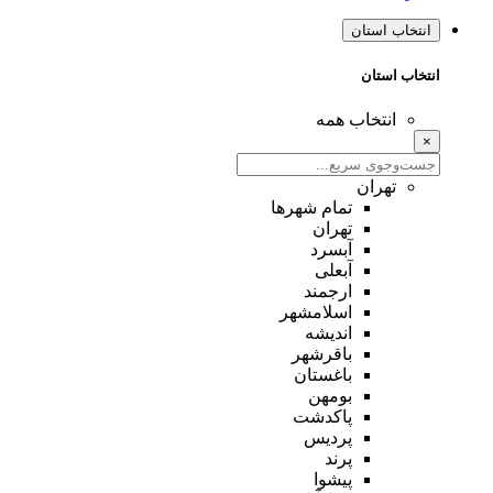
انتخاب استان
انتخاب استان
انتخاب همه
×
تهران
تمام شهر‌ها
تهران
آبسرد
آبعلی
ارجمند
اسلامشهر
اندیشه
باقرشهر
باغستان
بومهن
پاکدشت
پردیس
پرند
پیشوا