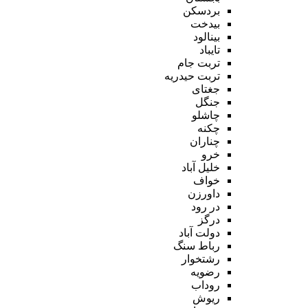
بردسکن
بیدخت
بینالود
تایباد
تربت جام
تربت حیدریه
جغتای
جنگل
چاشلو
چکنه
چناران
خرو
خلیل آباد
خواف
داورزن
در رود
درگز
دولت آباد
رباط سنگ
رشتخوار
رضویه
روداب
ریوش