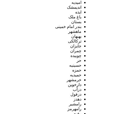
امیدیه
اندیمشک
ایذه
باغ ملک
بستان
بندر امام خمینی
ماهشهر
بهبهان
ترکالکی
جایزان
چمران
چوبیده
حر
حسینیه
حمزه
حمیدیه
خرمشهر
دارخوین
دزآب
دزفول
دهدز
رامشیر
رامهرمز
رفیع