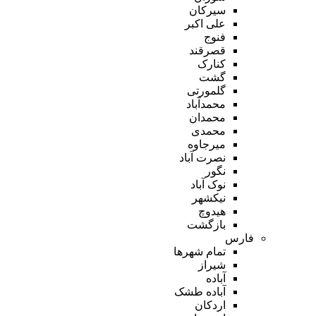
سیرکان
علی اکبر
فنوج
قصرقند
کنارک
گشت
گلمورتی
محمدآباد
محمدان
محمدی
میرجاوه
نصرت آباد
نگور
نوک آباد
نیکشهر
هیدوچ
بازگشت
فارس
تمام شهر‌ها
شیراز
آباده
آباده طشک
اردکان