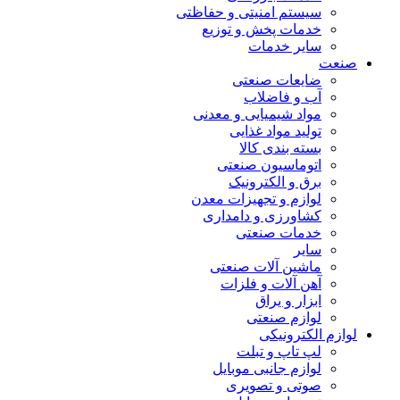
سیستم امنیتی و حفاظتی
خدمات پخش و توزیع
سایر خدمات
صنعت
ضایعات صنعتی
آب و فاضلاب
مواد شیمیایی و معدنی
تولید مواد غذایی
بسته بندی کالا
اتوماسیون صنعتی
برق و الکترونیک
لوازم و تجهیزات معدن
کشاورزی و دامداری
خدمات صنعتی
سایر
ماشین آلات صنعتی
آهن آلات و فلزات
ابزار و یراق
لوازم صنعتی
لوازم الکترونیکی
لپ تاپ و تبلت
لوازم جانبی موبایل
صوتی و تصویری