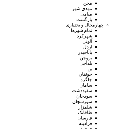
مجن
مهدی شهر
میامی
بازگشت
چهارمحال و بختیاری
تمام شهر‌ها
شهرکرد
آلونی
اردل
باباحیدر
بروجن
بلداجی
بن
جونقان
چلگرد
سامان
سفیددشت
سودجان
سورشجان
شلمزار
طاقانک
فارسان
فرادبنه
فرخ شهر