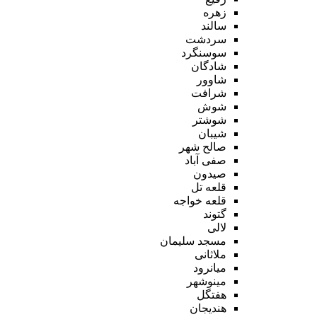
زهره
سالند
سردشت
سوسنگرد
شادگان
شاوور
شرافت
شوش
شوشتر
شیبان
صالح شهر
صفی آباد
صیدون
قلعه تل
قلعه خواجه
گتوند
لالی
مسجد سلیمان
ملاثانی
میانرود
مینوشهر
هفتگل
هندیجان