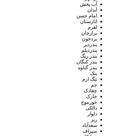
آب پخش
آبدان
امام حسن
انارستان
اهرم
برازجان
بردخون
بندردیر
بندردیلم
بندر ریگ
بندر کنگان
بندر گناوه
بنک
تنگ ارم
جم
چغادک
خارک
خورموج
دالکی
دلوار
ریز
سعدآباد
سیراف