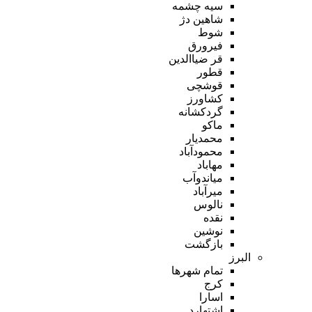
سیه چشمه
شاهین دژ
شوط
فیرورق
قر ضیاالدین
قطور
قوشچی
کشاورز
گردکشانه
ماکو
محمدیار
محمودآباد
مهاباد
میاندوآب
میرآباد
نالوس
نقده
نوشین
بازگشت
البرز
تمام شهر‌ها
کرج
اسارا
اشتهارد