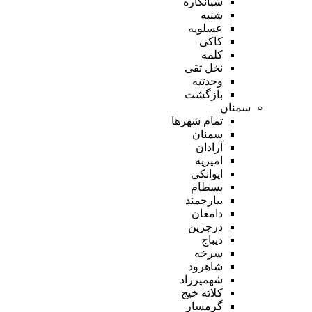
شبانکاره
شنبه
عسلویه
کاکی
کلمه
نخل تقی
وحدتیه
بازگشت
سمنان
تمام شهر‌ها
سمنان
آرادان
امیریه
ایوانکی
بسطام
بیارجمند
دامغان
درجزین
دیباج
سرخه
شاهرود
شهمیرزاد
کلاته خیج
گرمسار