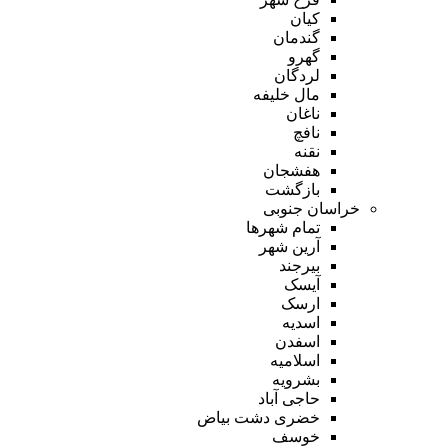
کیان
گندمان
گهرو
لردگان
مال خلیفه
ناغان
نافچ
نقنه
هفشجان
بازگشت
خراسان جنوبی
تمام شهر‌ها
آرین شهر
بیرجند
آیسک
ارسک
اسدیه
اسفدن
اسلامیه
بشرویه
حاجی آباد
خضری دشت بیاض
خوسف