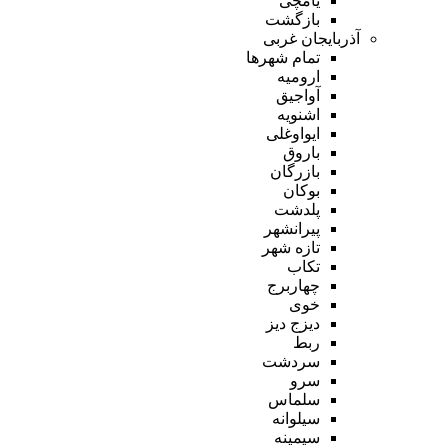
یامچی
بازگشت
آذربایجان غربی
تمام شهر‌ها
ارومیه
آواجیق
اشنویه
ایواوغلی
باروق
بازرگان
بوکان
پلدشت
پیرانشهر
تازه شهر
تکاب
چهاربرج
خوی
دیزج دیز
ربط
سردشت
سرو
سلماس
سیلوانه
سیمینه