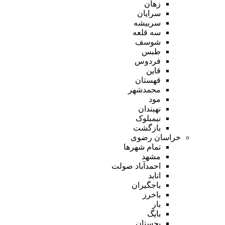
زهان
سرایان
سربیشه
سه قلعه
شوسف
طبس
فردوس
قاین
قهستان
محمدشهر
مود
نهبندان
نیمبلوک
بازگشت
خراسان رضوی
تمام شهر‌ها
مشهد
احمدآباد صولت
انابد
باجگیران
باخرز
بار
بایگ
بجستان