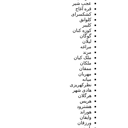
عجب شیر
قره آغاج
کشکسرای
کلوانق
کلیبر
کوزه کنان
گوگان
لیلان
مراغه
مرند
ملک کیان
ملکان
ممقان
مهربان
میانه
نظرکهریزی
هادی شهر
هرگلان
هریس
هشترود
هوراند
وایقان
ورزقان