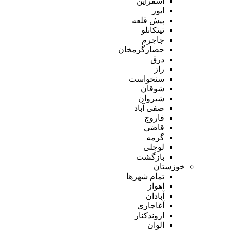
اسفراین
ایور
پیش قلعه
تیتکانلو
جاجرم
حصارگرمخان
درق
راز
سنخواست
شوقان
شیروان
صفی آباد
فاروج
قاضی
گرمه
لوجلی
بازگشت
خوزستان
تمام شهر‌ها
اهواز
آبادان
آغاجاری
اروندکنار
الوان