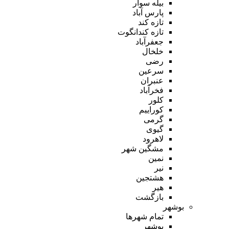
بیله سوار
پارس آباد
تازه کند
تازه کندانگوت
جعفرآباد
خلخال
رضی
سرعین
عنبران
فخرآباد
کلور
کوراییم
گرمی
گیوی
لاهرود
مشگین شهر
نمین
نیر
هشتجین
هیر
بازگشت
بوشهر
تمام شهر‌ها
بوشهر