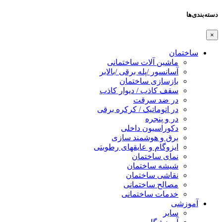
دسته‌بندی‌ها
×
ساختمان
ماشین آلات ساختمانی
آسانسور /پله برقی /بالابر
بازسازی ساختمان
سقف کاذب / دیوار کاذب
در ضد سرقت
در اتوماتیک / کرکره برقی
در و پنجره
دکوراسیون داخلی
برق و هوشمند سازی
ایزوگام و عایقهای رطوبتی
نمای ساختمان
شیشه ساختمان
نقاشی ساختمان
مصالح ساختمانی
خدمات ساختمانی
آموزشی
سایر