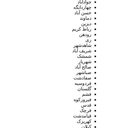
جوادآباد
چهاردانگه
حسن آباد
دماوند
دیزین
رباط کریم
رودهن
ری
شاهدشهر
شریف آباد
شمشک
شهریار
صالح آباد
صباشهر
صفادشت
فردوسیه
گلستان
فشم
فیروزکوه
قدس
قرچک
قیامدشت
کهریزک
کیلان