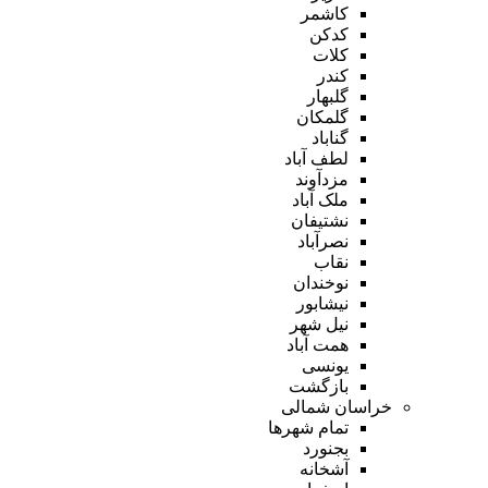
کاشمر
کدکن
کلات
کندر
گلبهار
گلمکان
گناباد
لطف آباد
مزدآوند
ملک آباد
نشتیفان
نصرآباد
نقاب
نوخندان
نیشابور
نیل شهر
همت آباد
یونسی
بازگشت
خراسان شمالی
تمام شهر‌ها
بجنورد
آشخانه