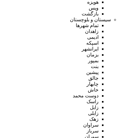
هویزه
ویس
بازگشت
سیستان و بلوچستان
تمام شهر‌ها
زاهدان
ادیمی
اسپکه
ایرانشهر
بزمان
بمپور
بنت
پیشین
جالق
چابهار
خاش
دوست محمد
راسک
زابل
زابلی
زهک
سراوان
سرباز
سوران