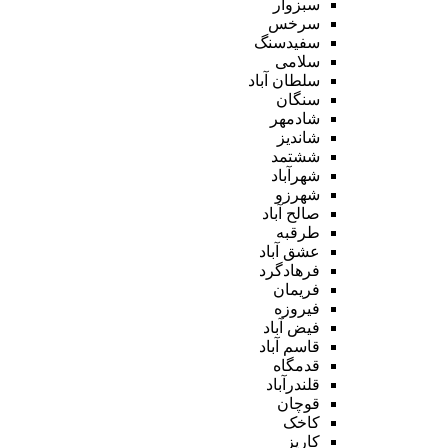
سبزوار
سرخس
سفیدسنگ
سلامی
سلطان آباد
سنگان
شادمهر
شاندیز
ششتمد
شهرآباد
شهرزو
صالح آباد
طرقبه
عشق آباد
فرهادگرد
فریمان
فیروزه
فیض آباد
قاسم آباد
قدمگاه
قلندرآباد
قوچان
کاخک
کاریز