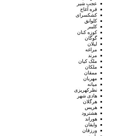
عجب شیر
قره آغاج
کشکسرای
کلوانق
کلیبر
کوزه کنان
گوگان
لیلان
مراغه
مرند
ملک کیان
ملکان
ممقان
مهربان
میانه
نظرکهریزی
هادی شهر
هرگلان
هریس
هشترود
هوراند
وایقان
ورزقان