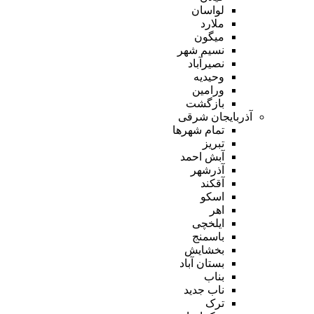
لواسان
ملارد
میگون
نسیم شهر
نصیرآباد
وحیدیه
ورامین
بازگشت
آذربایجان شرقی
تمام شهر‌ها
تبریز
آبش احمد
آذرشهر
آقکند
اسکو
اهر
ایلخچی
باسمنج
بخشایش
بستان آباد
بناب
ناب جدید
ترک