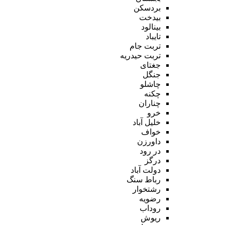
بردسکن
بیدخت
بینالود
تایباد
تربت جام
تربت حیدریه
جغتای
جنگل
چاشلو
چکنه
چناران
خرو
خلیل آباد
خواف
داورزن
در رود
درگز
دولت آباد
رباط سنگ
رشتخوار
رضویه
روداب
ریوش