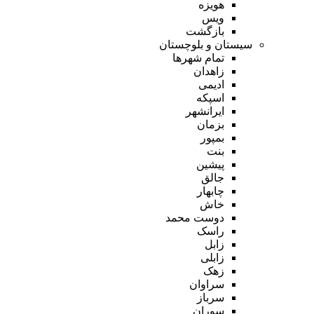
هویزه
ویس
بازگشت
سیستان و بلوچستان
تمام شهر‌ها
زاهدان
ادیمی
اسپکه
ایرانشهر
بزمان
بمپور
بنت
پیشین
جالق
چابهار
خاش
دوست محمد
راسک
زابل
زابلی
زهک
سراوان
سرباز
سوران