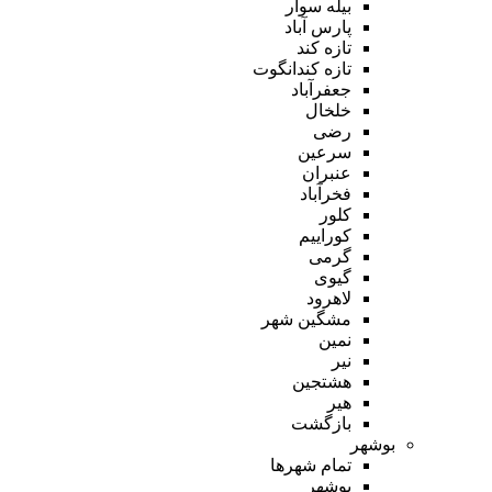
بیله سوار
پارس آباد
تازه کند
تازه کندانگوت
جعفرآباد
خلخال
رضی
سرعین
عنبران
فخرآباد
کلور
کوراییم
گرمی
گیوی
لاهرود
مشگین شهر
نمین
نیر
هشتجین
هیر
بازگشت
بوشهر
تمام شهر‌ها
بوشهر