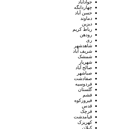
جوادآباد
چهاردانگه
حسن آباد
دماوند
دیزین
رباط کریم
رودهن
ری
شاهدشهر
شریف آباد
شمشک
شهریار
صالح آباد
صباشهر
صفادشت
فردوسیه
گلستان
فشم
فیروزکوه
قدس
قرچک
قیامدشت
کهریزک
کیلان