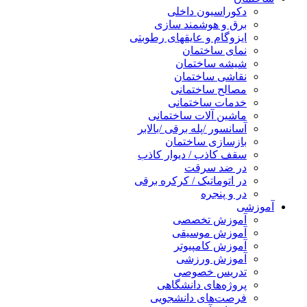
دکوراسیون داخلی
برق و هوشمند سازی
ایزوگام و عایقهای رطوبتی
نمای ساختمان
شیشه ساختمان
نقاشی ساختمان
مصالح ساختمانی
خدمات ساختمانی
ماشین آلات ساختمانی
آسانسور /پله برقی /بالابر
بازسازی ساختمان
سقف کاذب / دیوار کاذب
در ضد سرقت
در اتوماتیک / کرکره برقی
در و پنجره
آموزشی
آموزش تخصصی
آموزش موسیقی
آموزش کامپیوتر
آموزش ورزشی
تدریس خصوصی
پروژه‌های دانشگاهی
فرصت‌های دانشجویی