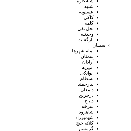
شبانکاره
شنبه
عسلویه
کاکی
کلمه
نخل تقی
وحدتیه
بازگشت
سمنان
تمام شهر‌ها
سمنان
آرادان
امیریه
ایوانکی
بسطام
بیارجمند
دامغان
درجزین
دیباج
سرخه
شاهرود
شهمیرزاد
کلاته خیج
گرمسار