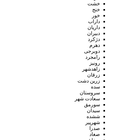
خشت
خنج
خور
داراب
داریان
دبیران
دژکرد
دهرم
دوبرجی
رامجرد
رونیز
زاهدشهر
زرقان
زرین دشت
سده
سروستان
سعادت شهر
سورمق
سیدان
ششده
شهرپیر
صدرا
صغاد