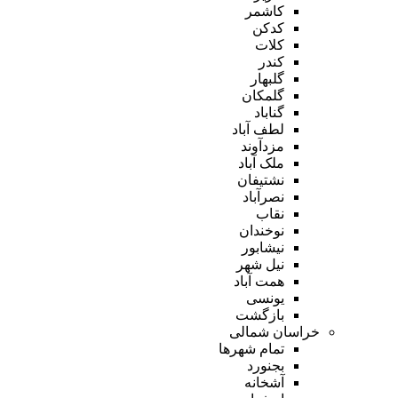
کاشمر
کدکن
کلات
کندر
گلبهار
گلمکان
گناباد
لطف آباد
مزدآوند
ملک آباد
نشتیفان
نصرآباد
نقاب
نوخندان
نیشابور
نیل شهر
همت آباد
یونسی
بازگشت
خراسان شمالی
تمام شهر‌ها
بجنورد
آشخانه