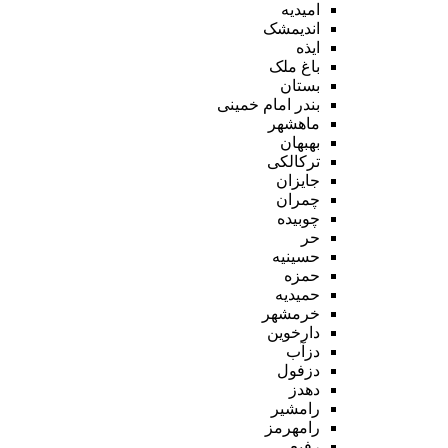
امیدیه
اندیمشک
ایذه
باغ ملک
بستان
بندر امام خمینی
ماهشهر
بهبهان
ترکالکی
جایزان
چمران
چوبیده
حر
حسینیه
حمزه
حمیدیه
خرمشهر
دارخوین
دزآب
دزفول
دهدز
رامشیر
رامهرمز
رفیع