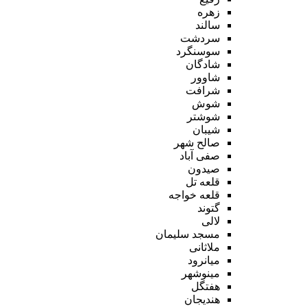
زهره
سالند
سردشت
سوسنگرد
شادگان
شاوور
شرافت
شوش
شوشتر
شیبان
صالح شهر
صفی آباد
صیدون
قلعه تل
قلعه خواجه
گتوند
لالی
مسجد سلیمان
ملاثانی
میانرود
مینوشهر
هفتگل
هندیجان