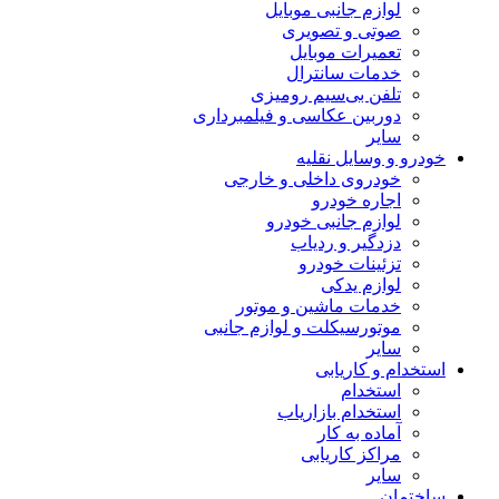
لوازم جانبی موبایل
صوتی و تصویری
تعمیرات موبایل
خدمات سانترال
تلفن بی‌سیم رومیزی
دوربین عکاسی و فیلمبرداری
سایر
خودرو و وسایل نقلیه
خودروی داخلی و خارجی
اجاره خودرو
لوازم جانبی خودرو
دزدگیر و ردیاب
تزئینات خودرو
لوازم یدکی
خدمات ماشین و موتور
موتورسیکلت و لوازم جانبی
سایر
استخدام و کاریابی
استخدام
استخدام بازاریاب
آماده به کار
مراکز کاریابی
سایر
ساختمان