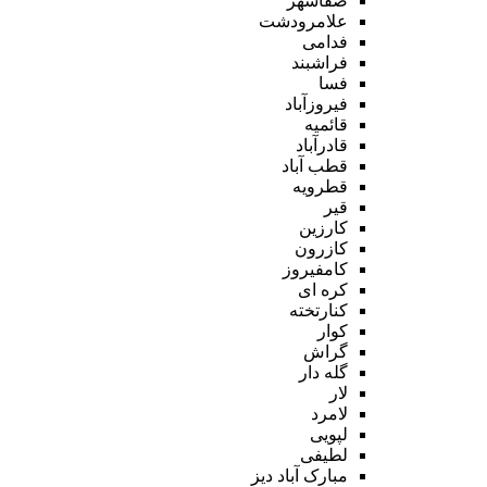
صفاشهر
علامرودشت
فدامی
فراشبند
فسا
فیروزآباد
قائمیه
قادرآباد
قطب آباد
قطرویه
قیر
کارزین
کازرون
کامفیروز
کره ای
کنارتخته
کوار
گراش
گله دار
لار
لامرد
لپویی
لطیفی
مبارک آباد دیز