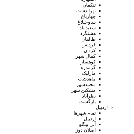
تنکمان
تهراندشت
چهارباغ
ساوجبلاغ
سعیدآباد
هشتگرد
طالقان
فردیس
کردان
کمال شهر
کوهسار
گرمدره
مارلیک
ماهدشت
محمدشهر
مشکین شهر
نظرآباد
بازگشت
اردبیل
تمام شهر‌ها
اردبیل
آبی بیگلو
اصلان دوز