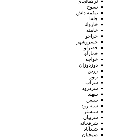
ترکمانچای
تسوج
تیکمه داش
جلفا
خاروانا
خامنه
خراجو
خسروشهر
خضرلو
خمارلو
خواجه
دوزدوزان
زرنق
زنوز
سراب
سردرود
سهند
سیس
سیه رود
شبستر
شربیان
شرفخانه
شندآباد
صوفیان