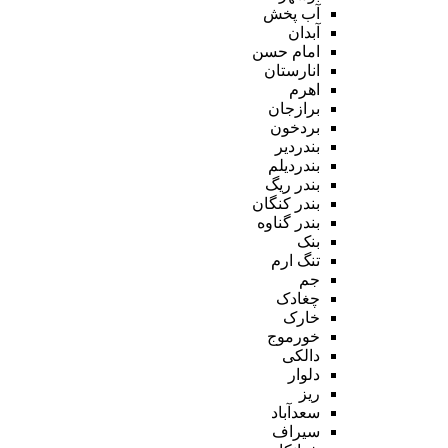
آب پخش
آبدان
امام حسن
انارستان
اهرم
برازجان
بردخون
بندردیر
بندردیلم
بندر ریگ
بندر کنگان
بندر گناوه
بنک
تنگ ارم
جم
چغادک
خارک
خورموج
دالکی
دلوار
ریز
سعدآباد
سیراف