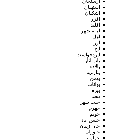
ارسنجان
استهبان
اشکنان
افزر
اقلید
امام شهر
اهل
اوز
ایج
ایزدخواست
باب انار
بالاده
بنارویه
بهمن
بوانات
بیرم
بیضا
جنت شهر
جهرم
جویم
حسن آباد
خان زنیان
خاوران
خرامه