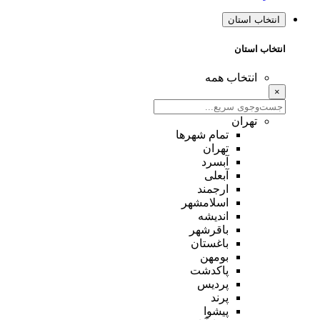
انتخاب استان
انتخاب استان
انتخاب همه
×
تهران
تمام شهر‌ها
تهران
آبسرد
آبعلی
ارجمند
اسلامشهر
اندیشه
باقرشهر
باغستان
بومهن
پاکدشت
پردیس
پرند
پیشوا