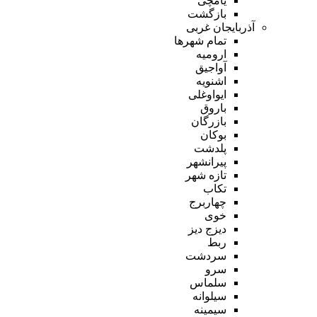
یامچی
بازگشت
آذربایجان غربی
تمام شهر‌ها
ارومیه
آواجیق
اشنویه
ایواوغلی
باروق
بازرگان
بوکان
پلدشت
پیرانشهر
تازه شهر
تکاب
چهاربرج
خوی
دیزج دیز
ربط
سردشت
سرو
سلماس
سیلوانه
سیمینه