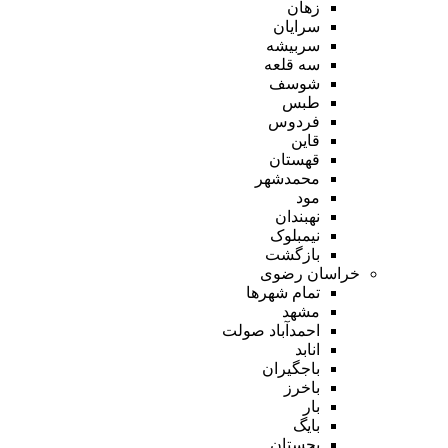
زهان
سرایان
سربیشه
سه قلعه
شوسف
طبس
فردوس
قاین
قهستان
محمدشهر
مود
نهبندان
نیمبلوک
بازگشت
خراسان رضوی
تمام شهر‌ها
مشهد
احمدآباد صولت
انابد
باجگیران
باخرز
بار
بایگ
بجستان