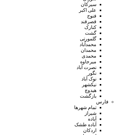
سیرکان
علی اکبر
فنوج
قصرقند
کنارک
گشت
گلمورتی
محمدآباد
محمدان
محمدی
میرجاوه
نصرت آباد
نگور
نوک آباد
نیکشهر
هیدوچ
بازگشت
فارس
تمام شهر‌ها
شیراز
آباده
آباده طشک
اردکان