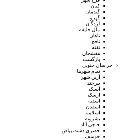
کیان
گندمان
گهرو
لردگان
مال خلیفه
ناغان
نافچ
نقنه
هفشجان
بازگشت
خراسان جنوبی
تمام شهر‌ها
آرین شهر
بیرجند
آیسک
ارسک
اسدیه
اسفدن
اسلامیه
بشرویه
حاجی آباد
خضری دشت بیاض
خوسف