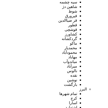
سیه چشمه
شاهین دژ
شوط
فیرورق
قر ضیاالدین
قطور
قوشچی
کشاورز
گردکشانه
ماکو
محمدیار
محمودآباد
مهاباد
میاندوآب
میرآباد
نالوس
نقده
نوشین
بازگشت
البرز
تمام شهر‌ها
کرج
اسارا
اشتهارد