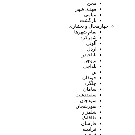
مجن
مهدی شهر
میامی
بازگشت
چهارمحال و بختیاری
تمام شهر‌ها
شهرکرد
آلونی
اردل
باباحیدر
بروجن
بلداجی
بن
جونقان
چلگرد
سامان
سفیددشت
سودجان
سورشجان
شلمزار
طاقانک
فارسان
فرادبنه
فرخ شهر