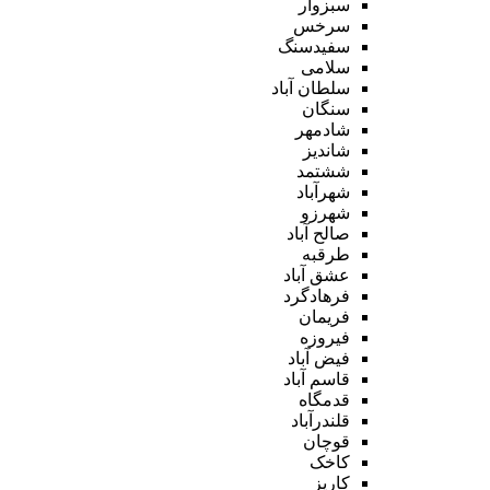
سبزوار
سرخس
سفیدسنگ
سلامی
سلطان آباد
سنگان
شادمهر
شاندیز
ششتمد
شهرآباد
شهرزو
صالح آباد
طرقبه
عشق آباد
فرهادگرد
فریمان
فیروزه
فیض آباد
قاسم آباد
قدمگاه
قلندرآباد
قوچان
کاخک
کاریز