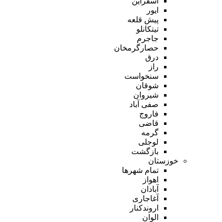
اسفراین
ایور
پیش قلعه
تیتکانلو
جاجرم
حصارگرمخان
درق
راز
سنخواست
شوقان
شیروان
صفی آباد
فاروج
قاضی
گرمه
لوجلی
بازگشت
خوزستان
تمام شهر‌ها
اهواز
آبادان
آغاجاری
اروندکنار
الوان