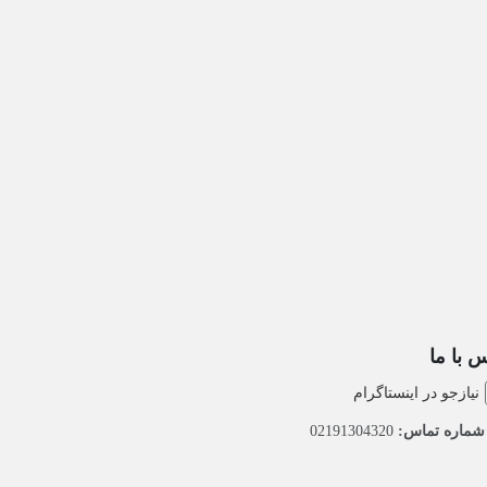
 با ما
نیازجو در اینستاگرام
ماره تماس:
02191304320