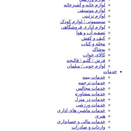
لوازم خانه و آشپزخانه
لوازم موسیقی
لوازم تزئینی
سیسمونی / لوازم کودک
لوازم اداری فروشگاهی
تصفیه آب و هوا
کیف و کفش
مجله و کتاب
پوشاک
کالای خواب
فرش / گلیم / قالیچه
لوازم چوبی / مبلمان
خدمات
خدمات بیمه
خدمات ترجمه
خدمات مجالس
خدمات مشاوره
خدمات در منزل
خدمات ورزشی
خدمات ماشین های اداری
هنری
خدمات مالی و حسابداری
واردات و صادرات