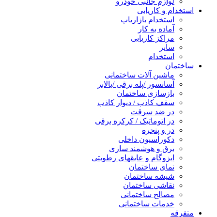
لوازم جانبی خودرو
استخدام و کاریابی
استخدام بازاریاب
آماده به کار
مراکز کاریابی
سایر
استخدام
ساختمان
ماشین آلات ساختمانی
آسانسور /پله برقی /بالابر
بازسازی ساختمان
سقف کاذب / دیوار کاذب
در ضد سرقت
در اتوماتیک / کرکره برقی
در و پنجره
دکوراسیون داخلی
برق و هوشمند سازی
ایزوگام و عایقهای رطوبتی
نمای ساختمان
شیشه ساختمان
نقاشی ساختمان
مصالح ساختمانی
خدمات ساختمانی
متفرقه