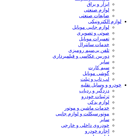
ابزار و یراق
لوازم صنعتی
ضایعات صنعتی
لوازم الکترونیکی
لوازم جانبی موبایل
صوتی و تصویری
تعمیرات موبایل
خدمات سانترال
تلفن بی‌سیم رومیزی
دوربین عکاسی و فیلمبرداری
سایر
سیم کارت
گوشی موبایل
لپ تاپ و تبلت
خودرو و وسایل نقلیه
دزدگیر و ردیاب
تزئینات خودرو
لوازم یدکی
خدمات ماشین و موتور
موتورسیکلت و لوازم جانبی
سایر
خودروی داخلی و خارجی
اجاره خودرو