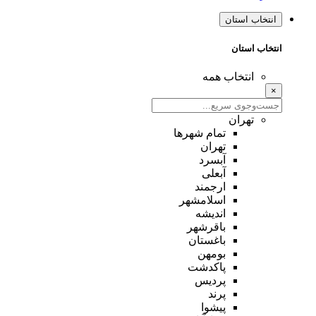
انتخاب استان
انتخاب استان
انتخاب همه
×
تهران
تمام شهر‌ها
تهران
آبسرد
آبعلی
ارجمند
اسلامشهر
اندیشه
باقرشهر
باغستان
بومهن
پاکدشت
پردیس
پرند
پیشوا