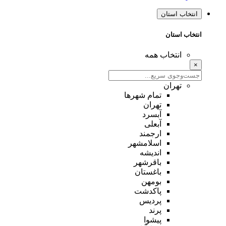
انتخاب استان
انتخاب استان
انتخاب همه
×
تهران
تمام شهر‌ها
تهران
آبسرد
آبعلی
ارجمند
اسلامشهر
اندیشه
باقرشهر
باغستان
بومهن
پاکدشت
پردیس
پرند
پیشوا