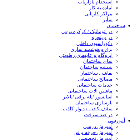
استخدام بازاریاب
آماده به کار
مراکز کاریابی
سایر
ساختمان
در اتوماتیک / کرکره برقی
در و پنجره
دکوراسیون داخلی
برق و هوشمند سازی
ایزوگام و عایقهای رطوبتی
نمای ساختمان
شیشه ساختمان
نقاشی ساختمان
مصالح ساختمانی
خدمات ساختمانی
ماشین آلات ساختمانی
آسانسور /پله برقی /بالابر
بازسازی ساختمان
سقف کاذب / دیوار کاذب
در ضد سرقت
آموزشی
آموزش درسی
آموزش حرفه و فن
آموزش تخصصی