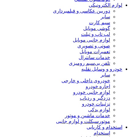
لوازم الکترونیکی
دوربین عکاسی و فیلمبرداری
سایر
سیم کارت
گوشی موبایل
لپ تاپ و تبلت
لوازم جانبی موبایل
صوتی و تصویری
تعمیرات موبایل
خدمات سانترال
تلفن بی‌سیم رومیزی
خودرو و وسایل نقلیه
سایر
خودروی داخلی و خارجی
اجاره خودرو
لوازم جانبی خودرو
دزدگیر و ردیاب
تزئینات خودرو
لوازم یدکی
خدمات ماشین و موتور
موتورسیکلت و لوازم جانبی
استخدام و کاریابی
استخدام