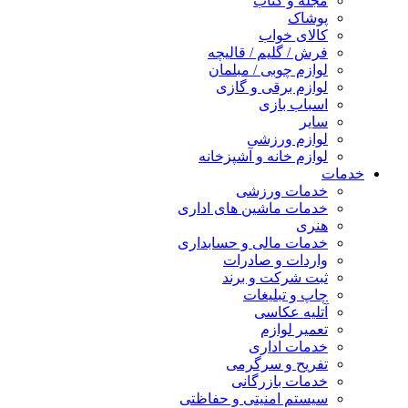
مجله و کتاب
پوشاک
کالای خواب
فرش / گلیم / قالیچه
لوازم چوبی / مبلمان
لوازم برقی و گازی
اسباب بازی
سایر
لوازم ورزشی
لوازم خانه و آشپزخانه
خدمات
خدمات ورزشی
خدمات ماشین های اداری
هنری
خدمات مالی و حسابداری
واردات و صادرات
ثبت شرکت و برند
چاپ و تبلیغات
آتلیه عکاسی
تعمیر لوازم
خدمات اداری
تفریح و سرگرمی
خدمات بازرگانی
سیستم امنیتی و حفاظتی