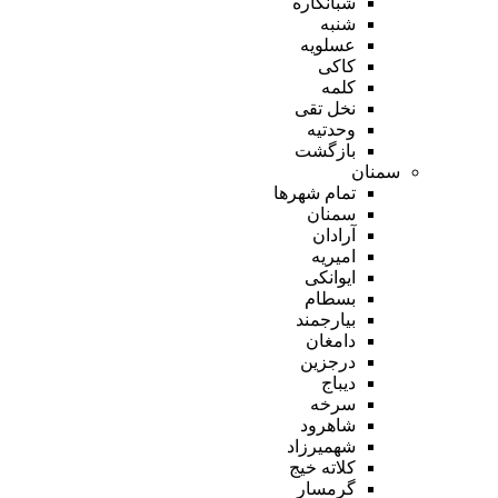
شبانکاره
شنبه
عسلویه
کاکی
کلمه
نخل تقی
وحدتیه
بازگشت
سمنان
تمام شهر‌ها
سمنان
آرادان
امیریه
ایوانکی
بسطام
بیارجمند
دامغان
درجزین
دیباج
سرخه
شاهرود
شهمیرزاد
کلاته خیج
گرمسار