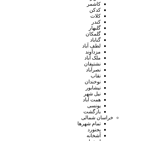
کاشمر
کدکن
کلات
کندر
گلبهار
گلمکان
گناباد
لطف آباد
مزدآوند
ملک آباد
نشتیفان
نصرآباد
نقاب
نوخندان
نیشابور
نیل شهر
همت آباد
یونسی
بازگشت
خراسان شمالی
تمام شهر‌ها
بجنورد
آشخانه