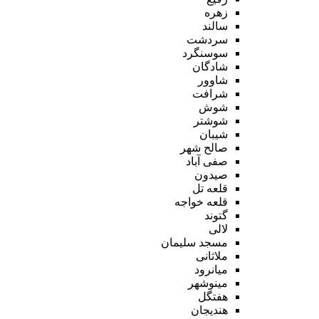
زهره
سالند
سردشت
سوسنگرد
شادگان
شاوور
شرافت
شوش
شوشتر
شیبان
صالح شهر
صفی آباد
صیدون
قلعه تل
قلعه خواجه
گتوند
لالی
مسجد سلیمان
ملاثانی
میانرود
مینوشهر
هفتگل
هندیجان