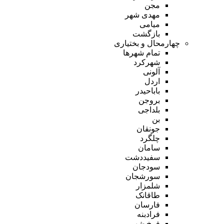
مجن
مهدی شهر
میامی
بازگشت
چهارمحال و بختیاری
تمام شهر‌ها
شهرکرد
آلونی
اردل
باباحیدر
بروجن
بلداجی
بن
جونقان
چلگرد
سامان
سفیددشت
سودجان
سورشجان
شلمزار
طاقانک
فارسان
فرادبنه
فرخ شهر