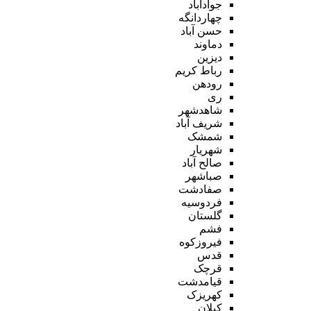
جوادآباد
چهاردانگه
حسن آباد
دماوند
دیزین
رباط کریم
رودهن
ری
شاهدشهر
شریف آباد
شمشک
شهریار
صالح آباد
صباشهر
صفادشت
فردوسیه
گلستان
فشم
فیروزکوه
قدس
قرچک
قیامدشت
کهریزک
کیلان