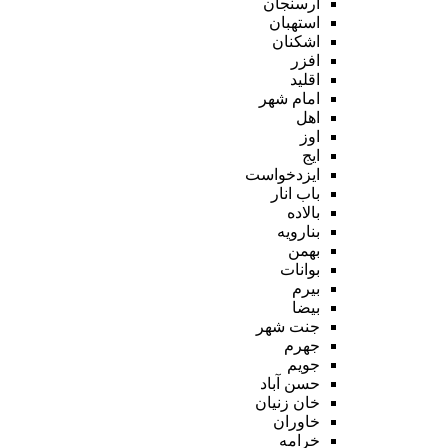
ارسنجان
استهبان
اشکنان
افزر
اقلید
امام شهر
اهل
اوز
ایج
ایزدخواست
باب انار
بالاده
بنارویه
بهمن
بوانات
بیرم
بیضا
جنت شهر
جهرم
جویم
حسن آباد
خان زنیان
خاوران
خرامه