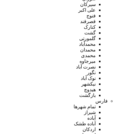
سیرکان
علی اکبر
فنوج
قصرقند
کنارک
گشت
گلمورتی
محمدآباد
محمدان
محمدی
میرجاوه
نصرت آباد
نگور
نوک آباد
نیکشهر
هیدوچ
بازگشت
فارس
تمام شهر‌ها
شیراز
آباده
آباده طشک
اردکان