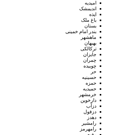
امیدیه
اندیمشک
ایذه
باغ ملک
بستان
بندر امام خمینی
ماهشهر
بهبهان
ترکالکی
جایزان
چمران
چوبیده
حر
حسینیه
حمزه
حمیدیه
خرمشهر
دارخوین
دزآب
دزفول
دهدز
رامشیر
رامهرمز
رفیع