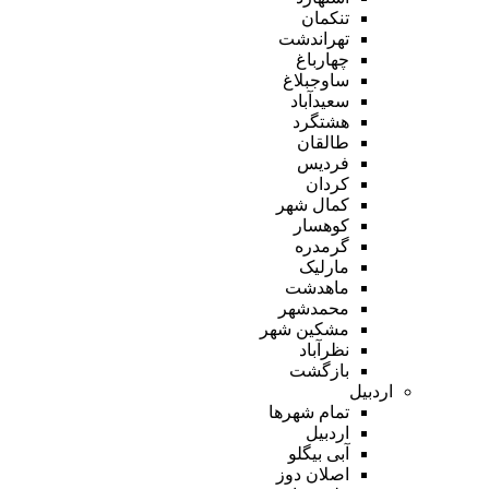
تنکمان
تهراندشت
چهارباغ
ساوجبلاغ
سعیدآباد
هشتگرد
طالقان
فردیس
کردان
کمال شهر
کوهسار
گرمدره
مارلیک
ماهدشت
محمدشهر
مشکین شهر
نظرآباد
بازگشت
اردبیل
تمام شهر‌ها
اردبیل
آبی بیگلو
اصلان دوز