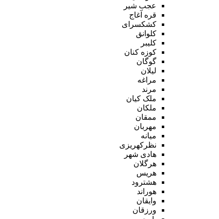
عجب شیر
قره آغاج
کشکسرای
کلوانق
کلیبر
کوزه کنان
گوگان
لیلان
مراغه
مرند
ملک کیان
ملکان
ممقان
مهربان
میانه
نظرکهریزی
هادی شهر
هرگلان
هریس
هشترود
هوراند
وایقان
ورزقان