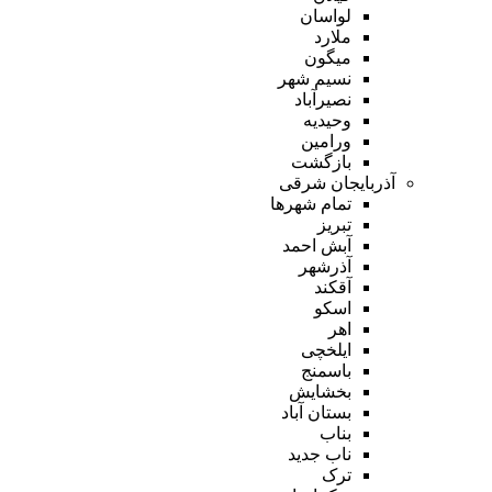
لواسان
ملارد
میگون
نسیم شهر
نصیرآباد
وحیدیه
ورامین
بازگشت
آذربایجان شرقی
تمام شهر‌ها
تبریز
آبش احمد
آذرشهر
آقکند
اسکو
اهر
ایلخچی
باسمنج
بخشایش
بستان آباد
بناب
ناب جدید
ترک