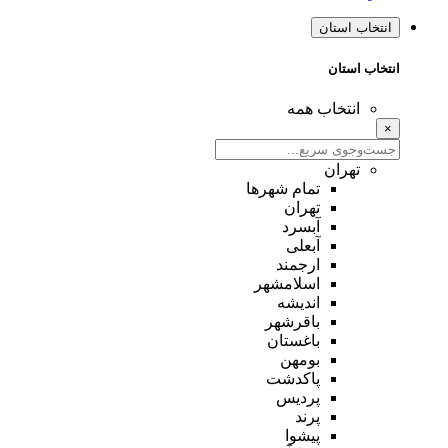
انتخاب استان
انتخاب استان
انتخاب همه
×
تهران
تمام شهر‌ها
تهران
آبسرد
آبعلی
ارجمند
اسلامشهر
اندیشه
باقرشهر
باغستان
بومهن
پاکدشت
پردیس
پرند
پیشوا