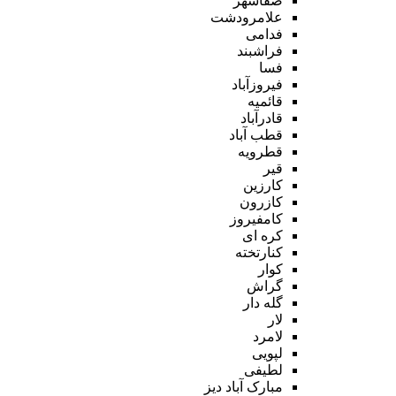
صفاشهر
علامرودشت
فدامی
فراشبند
فسا
فیروزآباد
قائمیه
قادرآباد
قطب آباد
قطرویه
قیر
کارزین
کازرون
کامفیروز
کره ای
کنارتخته
کوار
گراش
گله دار
لار
لامرد
لپویی
لطیفی
مبارک آباد دیز