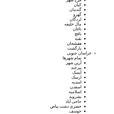
کیان
گندمان
گهرو
لردگان
مال خلیفه
ناغان
نافچ
نقنه
هفشجان
بازگشت
خراسان جنوبی
تمام شهر‌ها
آرین شهر
بیرجند
آیسک
ارسک
اسدیه
اسفدن
اسلامیه
بشرویه
حاجی آباد
خضری دشت بیاض
خوسف