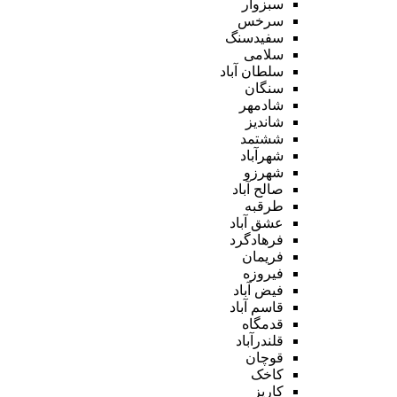
سبزوار
سرخس
سفیدسنگ
سلامی
سلطان آباد
سنگان
شادمهر
شاندیز
ششتمد
شهرآباد
شهرزو
صالح آباد
طرقبه
عشق آباد
فرهادگرد
فریمان
فیروزه
فیض آباد
قاسم آباد
قدمگاه
قلندرآباد
قوچان
کاخک
کاریز