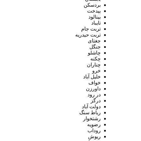
بردسکن
بیدخت
بینالود
تایباد
تربت جام
تربت حیدریه
جغتای
جنگل
چاشلو
چکنه
چناران
خرو
خلیل آباد
خواف
داورزن
در رود
درگز
دولت آباد
رباط سنگ
رشتخوار
رضویه
روداب
ریوش