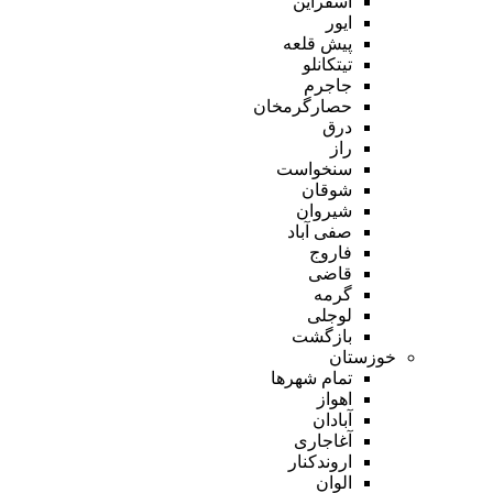
اسفراین
ایور
پیش قلعه
تیتکانلو
جاجرم
حصارگرمخان
درق
راز
سنخواست
شوقان
شیروان
صفی آباد
فاروج
قاضی
گرمه
لوجلی
بازگشت
خوزستان
تمام شهر‌ها
اهواز
آبادان
آغاجاری
اروندکنار
الوان