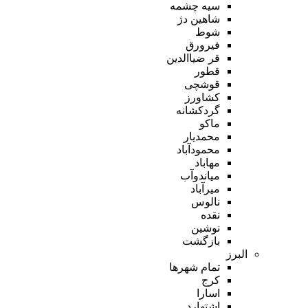
سیه چشمه
شاهین دژ
شوط
فیرورق
قر ضیاالدین
قطور
قوشچی
کشاورز
گردکشانه
ماکو
محمدیار
محمودآباد
مهاباد
میاندوآب
میرآباد
نالوس
نقده
نوشین
بازگشت
البرز
تمام شهر‌ها
کرج
اسارا
اشتهارد