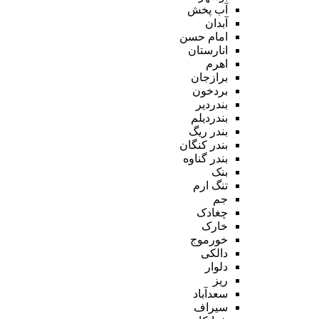
آب پخش
آبدان
امام حسن
انارستان
اهرم
برازجان
بردخون
بندردیر
بندردیلم
بندر ریگ
بندر کنگان
بندر گناوه
بنک
تنگ ارم
جم
چغادک
خارک
خورموج
دالکی
دلوار
ریز
سعدآباد
سیراف