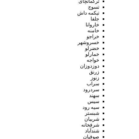
ترکمانچای
تسوج
تیکمه داش
جلفا
خاروانا
خامنه
خراجو
خسروشهر
خضرلو
خمارلو
خواجه
دوزدوزان
زرنق
زنوز
سراب
سردرود
سهند
سیس
سیه رود
شبستر
شربیان
شرفخانه
شندآباد
صوفیان