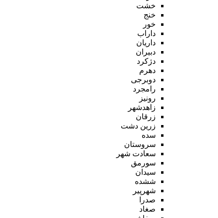
خشت
خنج
خور
داراب
داریان
دبیران
دژکرد
دهرم
دوبرجی
رامجرد
رونیز
زاهدشهر
زرقان
زرین دشت
سده
سروستان
سعادت شهر
سورمق
سیدان
ششده
شهرپیر
صدرا
صغاد