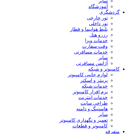
سایر
آموزشگاه
گردشگری
تور خارجی
تور داخلی
بلیط هواپیما و قطار
رزرو هتل
خدمات ویزا
وقت سفارت
خدمات مسافرتی
سایر
آژانس مسافرتی
کامپیوتر و شبکه
لوازم جانبی کامپیوتر
پرینتر و اسکنر
خدمات شبکه
نرم افزار کامپیوتر
خدمات اینترنت
طراحی سایت
هاستینگ و دامنه
سایر
تعمیر و نگهداری کامپیوتر
کامپیوتر و قطعات
متفرقه