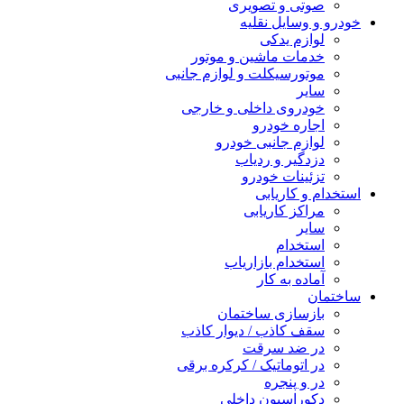
صوتی و تصویری
خودرو و وسایل نقلیه
لوازم یدکی
خدمات ماشین و موتور
موتورسیکلت و لوازم جانبی
سایر
خودروی داخلی و خارجی
اجاره خودرو
لوازم جانبی خودرو
دزدگیر و ردیاب
تزئینات خودرو
استخدام و کاریابی
مراکز کاریابی
سایر
استخدام
استخدام بازاریاب
آماده به کار
ساختمان
بازسازی ساختمان
سقف کاذب / دیوار کاذب
در ضد سرقت
در اتوماتیک / کرکره برقی
در و پنجره
دکوراسیون داخلی