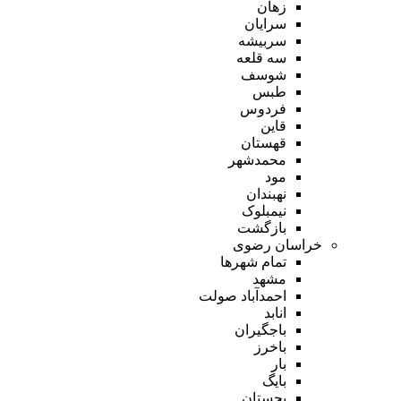
زهان
سرایان
سربیشه
سه قلعه
شوسف
طبس
فردوس
قاین
قهستان
محمدشهر
مود
نهبندان
نیمبلوک
بازگشت
خراسان رضوی
تمام شهر‌ها
مشهد
احمدآباد صولت
انابد
باجگیران
باخرز
بار
بایگ
بجستان