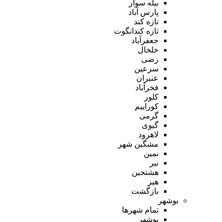
بیله سوار
پارس آباد
تازه کند
تازه کندانگوت
جعفرآباد
خلخال
رضی
سرعین
عنبران
فخرآباد
کلور
کوراییم
گرمی
گیوی
لاهرود
مشگین شهر
نمین
نیر
هشتجین
هیر
بازگشت
بوشهر
تمام شهر‌ها
بوشهر