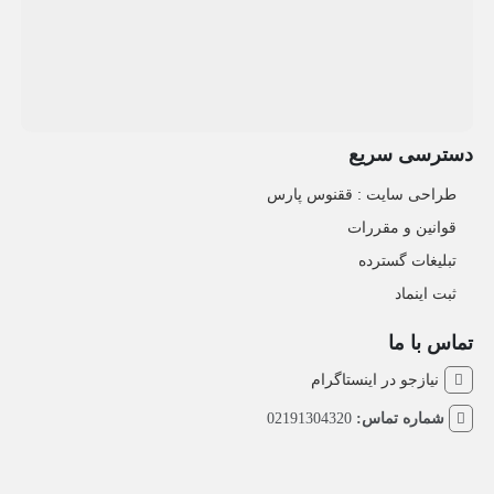
دسترسی سریع
طراحی سایت :‌ ققنوس پارس
قوانین و مقررات
تبلیغات گسترده
ثبت اینماد
تماس با ما
نیازجو در اینستاگرام
شماره تماس:
02191304320