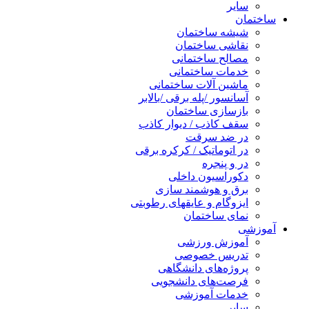
سایر
ساختمان
شیشه ساختمان
نقاشی ساختمان
مصالح ساختمانی
خدمات ساختمانی
ماشین آلات ساختمانی
آسانسور /پله برقی /بالابر
بازسازی ساختمان
سقف کاذب / دیوار کاذب
در ضد سرقت
در اتوماتیک / کرکره برقی
در و پنجره
دکوراسیون داخلی
برق و هوشمند سازی
ایزوگام و عایقهای رطوبتی
نمای ساختمان
آموزشی
آموزش ورزشی
تدریس خصوصی
پروژه‌های دانشگاهی
فرصت‌های دانشجویی
خدمات آموزشی
سایر