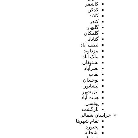
کاشمر
کدکن
کلات
کندر
گلبهار
گلمکان
گناباد
لطف آباد
مزدآوند
ملک آباد
نشتیفان
نصرآباد
نقاب
نوخندان
نیشابور
نیل شهر
همت آباد
یونسی
بازگشت
خراسان شمالی
تمام شهر‌ها
بجنورد
آشخانه