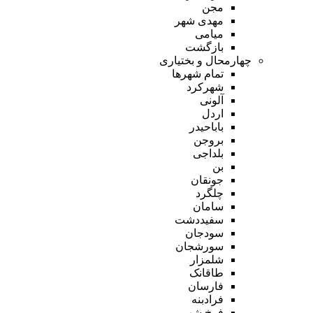
مجن
مهدی شهر
میامی
بازگشت
چهارمحال و بختیاری
تمام شهر‌ها
شهرکرد
آلونی
اردل
باباحیدر
بروجن
بلداجی
بن
جونقان
چلگرد
سامان
سفیددشت
سودجان
سورشجان
شلمزار
طاقانک
فارسان
فرادبنه
فرخ شهر