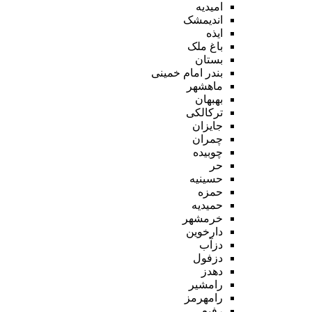
امیدیه
اندیمشک
ایذه
باغ ملک
بستان
بندر امام خمینی
ماهشهر
بهبهان
ترکالکی
جایزان
چمران
چوبیده
حر
حسینیه
حمزه
حمیدیه
خرمشهر
دارخوین
دزآب
دزفول
دهدز
رامشیر
رامهرمز
رفیع