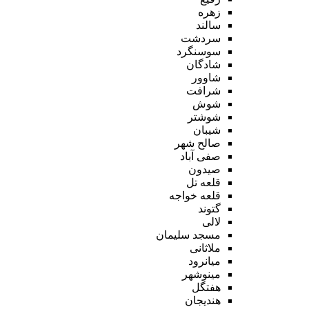
زهره
سالند
سردشت
سوسنگرد
شادگان
شاوور
شرافت
شوش
شوشتر
شیبان
صالح شهر
صفی آباد
صیدون
قلعه تل
قلعه خواجه
گتوند
لالی
مسجد سلیمان
ملاثانی
میانرود
مینوشهر
هفتگل
هندیجان