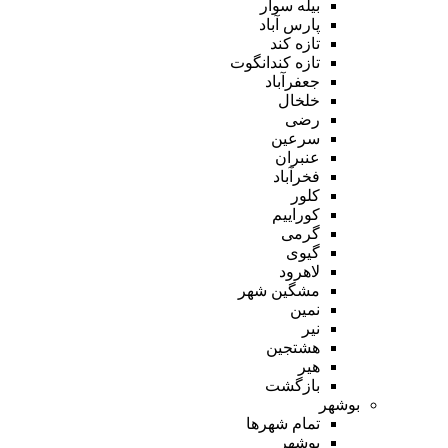
بیله سوار
پارس آباد
تازه کند
تازه کندانگوت
جعفرآباد
خلخال
رضی
سرعین
عنبران
فخرآباد
کلور
کوراییم
گرمی
گیوی
لاهرود
مشگین شهر
نمین
نیر
هشتجین
هیر
بازگشت
بوشهر
تمام شهر‌ها
بوشهر