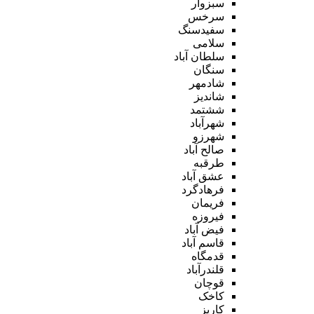
سبزوار
سرخس
سفیدسنگ
سلامی
سلطان آباد
سنگان
شادمهر
شاندیز
ششتمد
شهرآباد
شهرزو
صالح آباد
طرقبه
عشق آباد
فرهادگرد
فریمان
فیروزه
فیض آباد
قاسم آباد
قدمگاه
قلندرآباد
قوچان
کاخک
کاریز