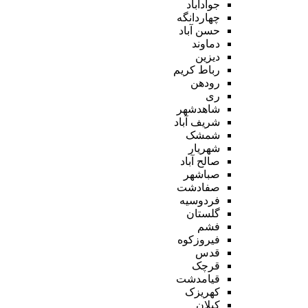
جوادآباد
چهاردانگه
حسن آباد
دماوند
دیزین
رباط کریم
رودهن
ری
شاهدشهر
شریف آباد
شمشک
شهریار
صالح آباد
صباشهر
صفادشت
فردوسیه
گلستان
فشم
فیروزکوه
قدس
قرچک
قیامدشت
کهریزک
کیلان