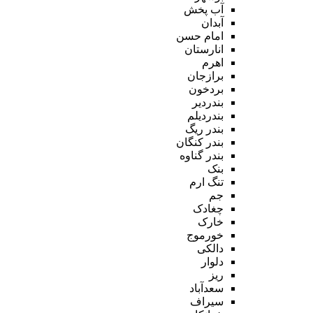
آب پخش
آبدان
امام حسن
انارستان
اهرم
برازجان
بردخون
بندردیر
بندردیلم
بندر ریگ
بندر کنگان
بندر گناوه
بنک
تنگ ارم
جم
چغادک
خارک
خورموج
دالکی
دلوار
ریز
سعدآباد
سیراف