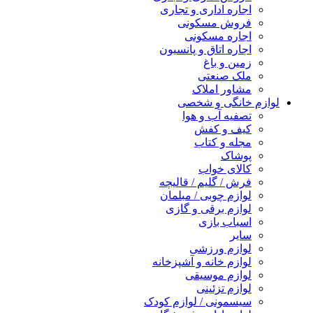
اجاره اداری و تجاری
فروش مسکونی
اجاره مسکونی
اجاره اتاق و پانسیون
زمین و باغ
ملک صنعتی
مشاور املاک
لوازم خانگی و شخصی
تصفیه آب و هوا
کیف و کفش
مجله و کتاب
پوشاک
کالای خواب
فرش / گلیم / قالیچه
لوازم چوبی / مبلمان
لوازم برقی و گازی
اسباب بازی
سایر
لوازم ورزشی
لوازم خانه و آشپزخانه
لوازم موسیقی
لوازم تزئینی
سیسمونی / لوازم کودک