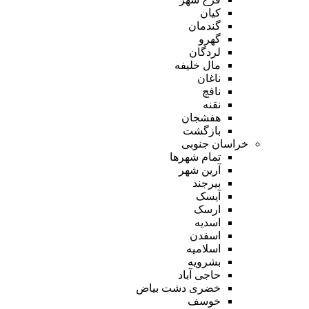
کیان
گندمان
گهرو
لردگان
مال خلیفه
ناغان
نافچ
نقنه
هفشجان
بازگشت
خراسان جنوبی
تمام شهر‌ها
آرین شهر
بیرجند
آیسک
ارسک
اسدیه
اسفدن
اسلامیه
بشرویه
حاجی آباد
خضری دشت بیاض
خوسف