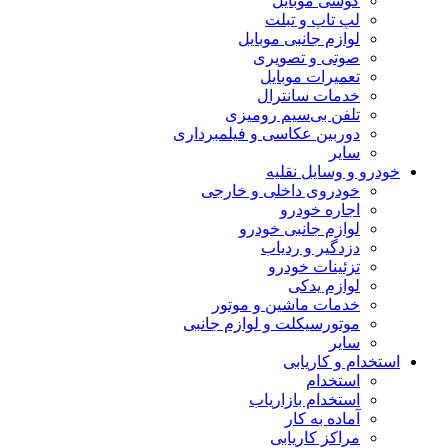
گوشی موبایل
لپ تاپ و تبلت
لوازم جانبی موبایل
صوتی و تصویری
تعمیرات موبایل
خدمات سانترال
تلفن بی‌سیم رومیزی
دوربین عکاسی و فیلمبرداری
سایر
خودرو و وسایل نقلیه
خودروی داخلی و خارجی
اجاره خودرو
لوازم جانبی خودرو
دزدگیر و ردیاب
تزئینات خودرو
لوازم یدکی
خدمات ماشین و موتور
موتورسیکلت و لوازم جانبی
سایر
استخدام و کاریابی
استخدام
استخدام بازاریاب
آماده به کار
مراکز کاریابی