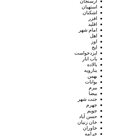
ارسنجان
استهبان
اشکنان
افزر
اقلید
امام شهر
اهل
اوز
ایج
ایزدخواست
باب انار
بالاده
بنارویه
بهمن
بوانات
بیرم
بیضا
جنت شهر
جهرم
جویم
حسن آباد
خان زنیان
خاوران
خرامه