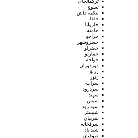
ترکمانچای
تسوج
تیکمه داش
جلفا
خاروانا
خامنه
خراجو
خسروشهر
خضرلو
خمارلو
خواجه
دوزدوزان
زرنق
زنوز
سراب
سردرود
سهند
سیس
سیه رود
شبستر
شربیان
شرفخانه
شندآباد
صوفیان