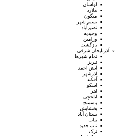
لواسان
ملارد
میگون
نسیم شهر
نصیرآباد
وحیدیه
ورامین
بازگشت
آذربایجان شرقی
تمام شهر‌ها
تبریز
آبش احمد
آذرشهر
آقکند
اسکو
اهر
ایلخچی
باسمنج
بخشایش
بستان آباد
بناب
ناب جدید
ترک