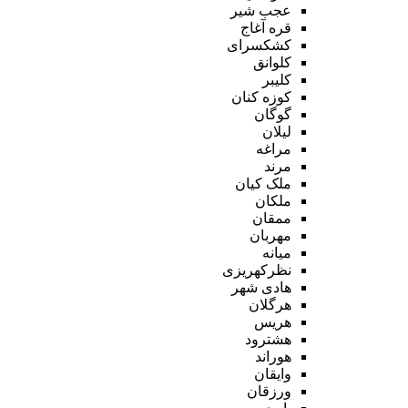
عجب شیر
قره آغاج
کشکسرای
کلوانق
کلیبر
کوزه کنان
گوگان
لیلان
مراغه
مرند
ملک کیان
ملکان
ممقان
مهربان
میانه
نظرکهریزی
هادی شهر
هرگلان
هریس
هشترود
هوراند
وایقان
ورزقان