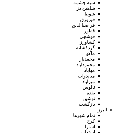
سیه چشمه
شاهین دژ
شوط
فیرورق
قر ضیاالدین
قطور
قوشچی
کشاورز
گردکشانه
ماکو
محمدیار
محمودآباد
مهاباد
میاندوآب
میرآباد
نالوس
نقده
نوشین
بازگشت
البرز
تمام شهر‌ها
کرج
اسارا
اشتهارد