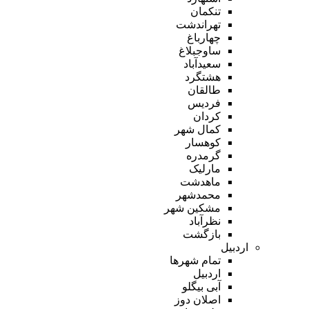
تنکمان
تهراندشت
چهارباغ
ساوجبلاغ
سعیدآباد
هشتگرد
طالقان
فردیس
کردان
کمال شهر
کوهسار
گرمدره
مارلیک
ماهدشت
محمدشهر
مشکین شهر
نظرآباد
بازگشت
اردبیل
تمام شهر‌ها
اردبیل
آبی بیگلو
اصلان دوز