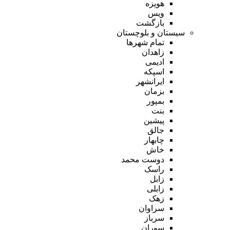
هویزه
ویس
بازگشت
سیستان و بلوچستان
تمام شهر‌ها
زاهدان
ادیمی
اسپکه
ایرانشهر
بزمان
بمپور
بنت
پیشین
جالق
چابهار
خاش
دوست محمد
راسک
زابل
زابلی
زهک
سراوان
سرباز
سوران