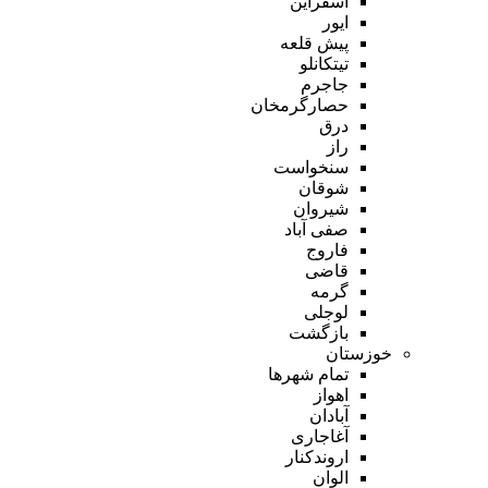
اسفراین
ایور
پیش قلعه
تیتکانلو
جاجرم
حصارگرمخان
درق
راز
سنخواست
شوقان
شیروان
صفی آباد
فاروج
قاضی
گرمه
لوجلی
بازگشت
خوزستان
تمام شهر‌ها
اهواز
آبادان
آغاجاری
اروندکنار
الوان