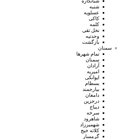
شبانکاره
شنبه
عسلویه
کاکی
کلمه
نخل تقی
وحدتیه
بازگشت
سمنان
تمام شهر‌ها
سمنان
آرادان
امیریه
ایوانکی
بسطام
بیارجمند
دامغان
درجزین
دیباج
سرخه
شاهرود
شهمیرزاد
کلاته خیج
گرمسار