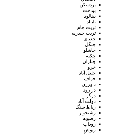
بردسکن
بیدخت
بینالود
تایباد
تربت جام
تربت حیدریه
جغتای
جنگل
چاشلو
چکنه
چناران
خرو
خلیل آباد
خواف
داورزن
در رود
درگز
دولت آباد
رباط سنگ
رشتخوار
رضویه
روداب
ریوش