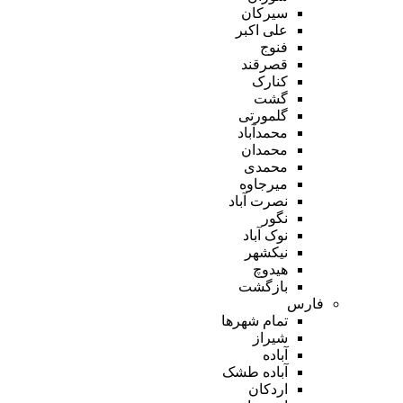
سیرکان
علی اکبر
فنوج
قصرقند
کنارک
گشت
گلمورتی
محمدآباد
محمدان
محمدی
میرجاوه
نصرت آباد
نگور
نوک آباد
نیکشهر
هیدوچ
بازگشت
فارس
تمام شهر‌ها
شیراز
آباده
آباده طشک
اردکان