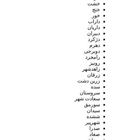
خشت
خنج
خور
داراب
داریان
دبیران
دژکرد
دهرم
دوبرجی
رامجرد
رونیز
زاهدشهر
زرقان
زرین دشت
سده
سروستان
سعادت شهر
سورمق
سیدان
ششده
شهرپیر
صدرا
صغاد