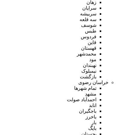
زهان
سرایان
سربیشه
سه قلعه
شوسف
طبس
فردوس
قاین
قهستان
محمدشهر
مود
نهبندان
نیمبلوک
بازگشت
خراسان رضوی
تمام شهر‌ها
مشهد
احمدآباد صولت
انابد
باجگیران
باخرز
بار
بایگ
بجستان