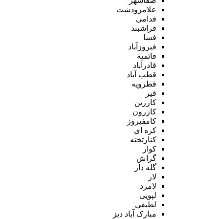
صفاشهر
علامرودشت
فدامی
فراشبند
فسا
فیروزآباد
قائمیه
قادرآباد
قطب آباد
قطرویه
قیر
کارزین
کازرون
کامفیروز
کره ای
کنارتخته
کوار
گراش
گله دار
لار
لامرد
لپویی
لطیفی
مبارک آباد دیز