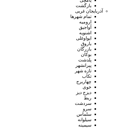
یامچی
بازگشت
آذربایجان غربی
تمام شهر‌ها
ارومیه
آواجیق
اشنویه
ایواوغلی
باروق
بازرگان
بوکان
پلدشت
پیرانشهر
تازه شهر
تکاب
چهاربرج
خوی
دیزج دیز
ربط
سردشت
سرو
سلماس
سیلوانه
سیمینه