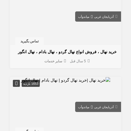
آذربایجان غربی
میاندوآب
تماس بگیرید
خرید نهال ، فروش انواع نهال گردو ، نهال بادام ، نهال انگور
5 سال قبل
سایر خدمات
1653 بازدید
آذربایجان غربی
میاندوآب