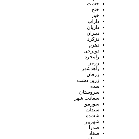
خشت
خنج
خور
داراب
داریان
دبیران
دژکرد
دهرم
دوبرجی
رامجرد
رونیز
زاهدشهر
زرقان
زرین دشت
سده
سروستان
سعادت شهر
سورمق
سیدان
ششده
شهرپیر
صدرا
صغاد