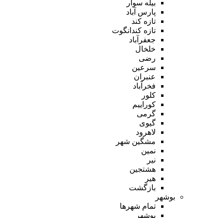
بیله سوار
پارس آباد
تازه کند
تازه کندانگوت
جعفرآباد
خلخال
رضی
سرعین
عنبران
فخرآباد
کلور
کوراییم
گرمی
گیوی
لاهرود
مشگین شهر
نمین
نیر
هشتجین
هیر
بازگشت
بوشهر
تمام شهر‌ها
بوشهر