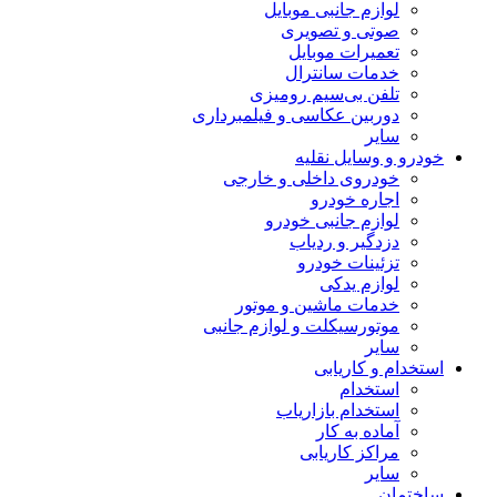
لوازم جانبی موبایل
صوتی و تصویری
تعمیرات موبایل
خدمات سانترال
تلفن بی‌سیم رومیزی
دوربین عکاسی و فیلمبرداری
سایر
خودرو و وسایل نقلیه
خودروی داخلی و خارجی
اجاره خودرو
لوازم جانبی خودرو
دزدگیر و ردیاب
تزئینات خودرو
لوازم یدکی
خدمات ماشین و موتور
موتورسیکلت و لوازم جانبی
سایر
استخدام و کاریابی
استخدام
استخدام بازاریاب
آماده به کار
مراکز کاریابی
سایر
ساختمان