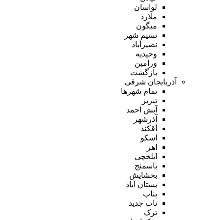
لواسان
ملارد
میگون
نسیم شهر
نصیرآباد
وحیدیه
ورامین
بازگشت
آذربایجان شرقی
تمام شهر‌ها
تبریز
آبش احمد
آذرشهر
آقکند
اسکو
اهر
ایلخچی
باسمنج
بخشایش
بستان آباد
بناب
ناب جدید
ترک