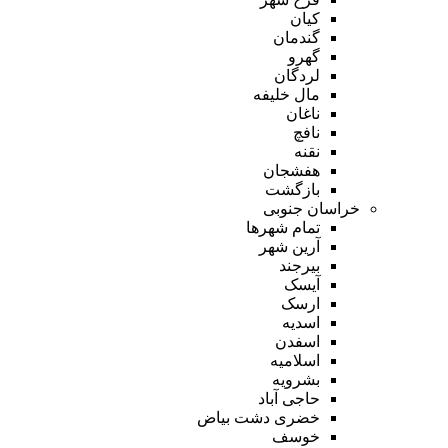
کیان
گندمان
گهرو
لردگان
مال خلیفه
ناغان
نافچ
نقنه
هفشجان
بازگشت
خراسان جنوبی
تمام شهر‌ها
آرین شهر
بیرجند
آیسک
ارسک
اسدیه
اسفدن
اسلامیه
بشرویه
حاجی آباد
خضری دشت بیاض
خوسف