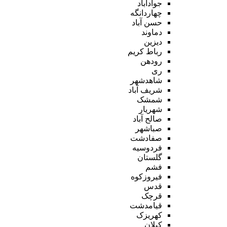
جوادآباد
چهاردانگه
حسن آباد
دماوند
دیزین
رباط کریم
رودهن
ری
شاهدشهر
شریف آباد
شمشک
شهریار
صالح آباد
صباشهر
صفادشت
فردوسیه
گلستان
فشم
فیروزکوه
قدس
قرچک
قیامدشت
کهریزک
کیلان