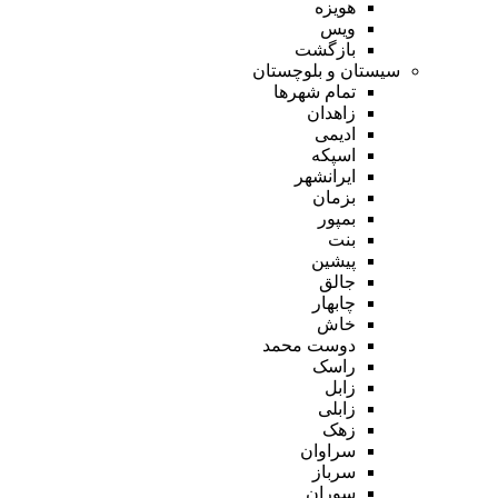
هویزه
ویس
بازگشت
سیستان و بلوچستان
تمام شهر‌ها
زاهدان
ادیمی
اسپکه
ایرانشهر
بزمان
بمپور
بنت
پیشین
جالق
چابهار
خاش
دوست محمد
راسک
زابل
زابلی
زهک
سراوان
سرباز
سوران