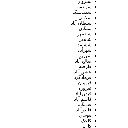
سبزوار
سرخس
سفیدسنگ
سلامی
سلطان آباد
سنگان
شادمهر
شاندیز
ششتمد
شهرآباد
شهرزو
صالح آباد
طرقبه
عشق آباد
فرهادگرد
فریمان
فیروزه
فیض آباد
قاسم آباد
قدمگاه
قلندرآباد
قوچان
کاخک
کاریز