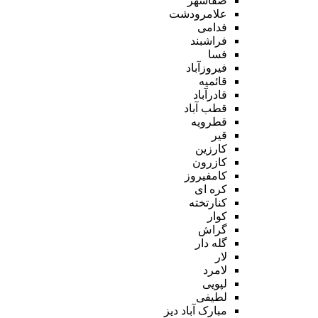
صفاشهر
علامرودشت
فدامی
فراشبند
فسا
فیروزآباد
قائمیه
قادرآباد
قطب آباد
قطرویه
قیر
کارزین
کازرون
کامفیروز
کره ای
کنارتخته
کوار
گراش
گله دار
لار
لامرد
لپویی
لطیفی
مبارک آباد دیز