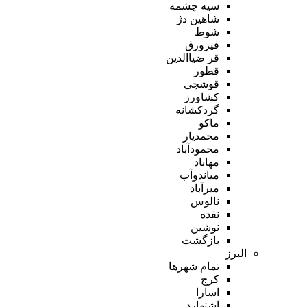
سیه چشمه
شاهین دژ
شوط
فیرورق
قر ضیاالدین
قطور
قوشچی
کشاورز
گردکشانه
ماکو
محمدیار
محمودآباد
مهاباد
میاندوآب
میرآباد
نالوس
نقده
نوشین
بازگشت
البرز
تمام شهر‌ها
کرج
اسارا
اشتهارد