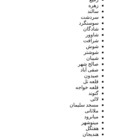
زهره
سالند
سردشت
سوسنگرد
شادگان
شاوور
شرافت
شوش
شوشتر
شیبان
صالح شهر
صفی آباد
صیدون
قلعه تل
قلعه خواجه
گتوند
لالی
مسجد سلیمان
ملاثانی
میانرود
مینوشهر
هفتگل
هندیجان