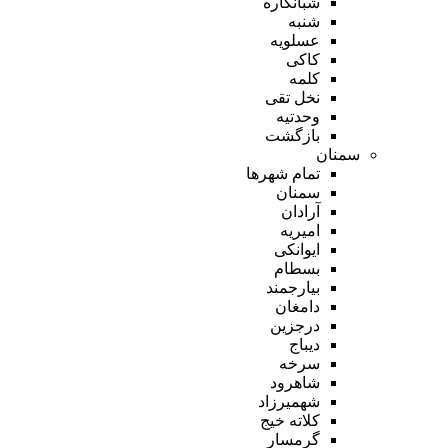
شبانکاره
شنبه
عسلویه
کاکی
کلمه
نخل تقی
وحدتیه
بازگشت
سمنان
تمام شهر‌ها
سمنان
آرادان
امیریه
ایوانکی
بسطام
بیارجمند
دامغان
درجزین
دیباج
سرخه
شاهرود
شهمیرزاد
کلاته خیج
گرمسار