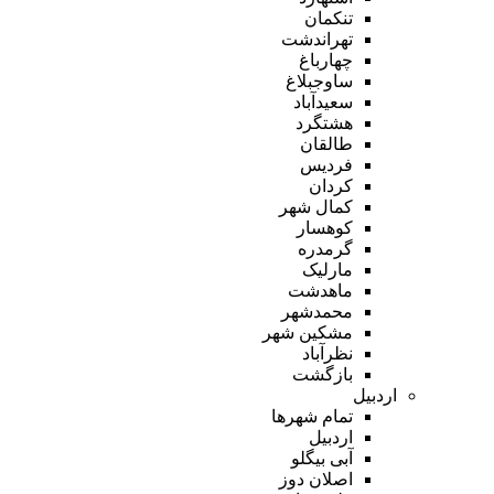
تنکمان
تهراندشت
چهارباغ
ساوجبلاغ
سعیدآباد
هشتگرد
طالقان
فردیس
کردان
کمال شهر
کوهسار
گرمدره
مارلیک
ماهدشت
محمدشهر
مشکین شهر
نظرآباد
بازگشت
اردبیل
تمام شهر‌ها
اردبیل
آبی بیگلو
اصلان دوز