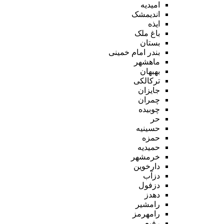
امیدیه
اندیمشک
ایذه
باغ ملک
بستان
بندر امام خمینی
ماهشهر
بهبهان
ترکالکی
جایزان
چمران
چوبیده
حر
حسینیه
حمزه
حمیدیه
خرمشهر
دارخوین
دزآب
دزفول
دهدز
رامشیر
رامهرمز
رفیع