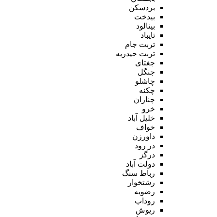
بردسکن
بیدخت
بینالود
تایباد
تربت جام
تربت حیدریه
جغتای
جنگل
چاشلو
چکنه
چناران
خرو
خلیل آباد
خواف
داورزن
در رود
درگز
دولت آباد
رباط سنگ
رشتخوار
رضویه
روداب
ریوش