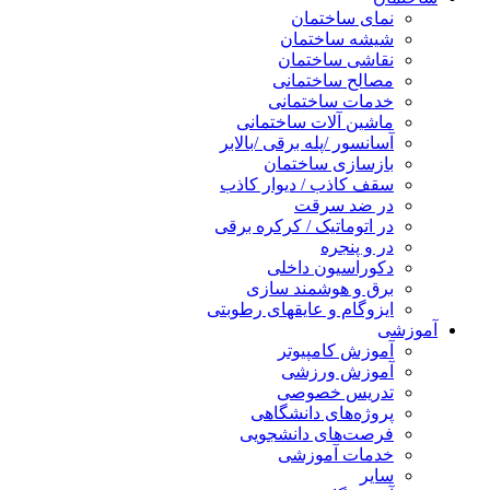
نمای ساختمان
شیشه ساختمان
نقاشی ساختمان
مصالح ساختمانی
خدمات ساختمانی
ماشین آلات ساختمانی
آسانسور /پله برقی /بالابر
بازسازی ساختمان
سقف کاذب / دیوار کاذب
در ضد سرقت
در اتوماتیک / کرکره برقی
در و پنجره
دکوراسیون داخلی
برق و هوشمند سازی
ایزوگام و عایقهای رطوبتی
آموزشی
آموزش کامپیوتر
آموزش ورزشی
تدریس خصوصی
پروژه‌های دانشگاهی
فرصت‌های دانشجویی
خدمات آموزشی
سایر