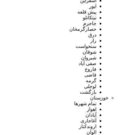
اسفراین
ایور
پیش قلعه
تیتکانلو
جاجرم
حصارگرمخان
درق
راز
سنخواست
شوقان
شیروان
صفی آباد
فاروج
قاضی
گرمه
لوجلی
بازگشت
خوزستان
تمام شهر‌ها
اهواز
آبادان
آغاجاری
اروندکنار
الوان