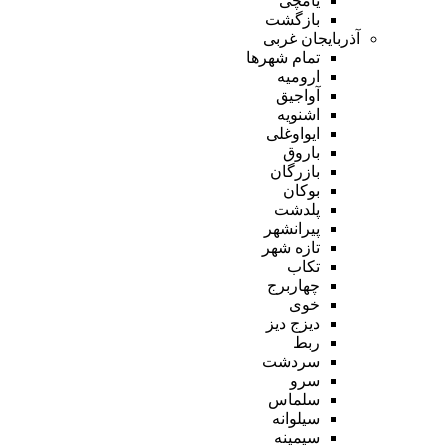
یامچی
بازگشت
آذربایجان غربی
تمام شهر‌ها
ارومیه
آواجیق
اشنویه
ایواوغلی
باروق
بازرگان
بوکان
پلدشت
پیرانشهر
تازه شهر
تکاب
چهاربرج
خوی
دیزج دیز
ربط
سردشت
سرو
سلماس
سیلوانه
سیمینه