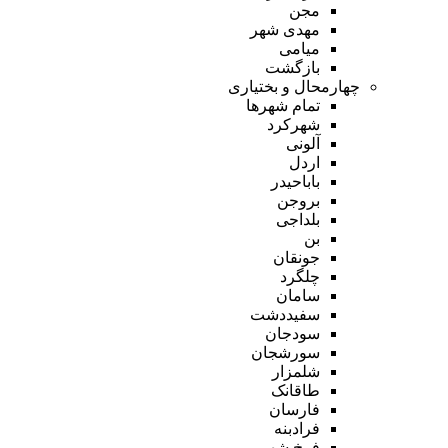
مجن
مهدی شهر
میامی
بازگشت
چهارمحال و بختیاری
تمام شهر‌ها
شهرکرد
آلونی
اردل
باباحیدر
بروجن
بلداجی
بن
جونقان
چلگرد
سامان
سفیددشت
سودجان
سورشجان
شلمزار
طاقانک
فارسان
فرادبنه
فرخ شهر