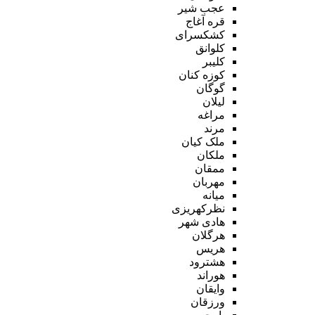
عجب شیر
قره آغاج
کشکسرای
کلوانق
کلیبر
کوزه کنان
گوگان
لیلان
مراغه
مرند
ملک کیان
ملکان
ممقان
مهربان
میانه
نظرکهریزی
هادی شهر
هرگلان
هریس
هشترود
هوراند
وایقان
ورزقان