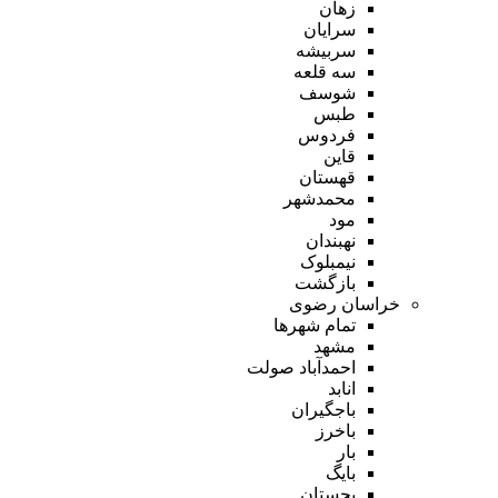
زهان
سرایان
سربیشه
سه قلعه
شوسف
طبس
فردوس
قاین
قهستان
محمدشهر
مود
نهبندان
نیمبلوک
بازگشت
خراسان رضوی
تمام شهر‌ها
مشهد
احمدآباد صولت
انابد
باجگیران
باخرز
بار
بایگ
بجستان