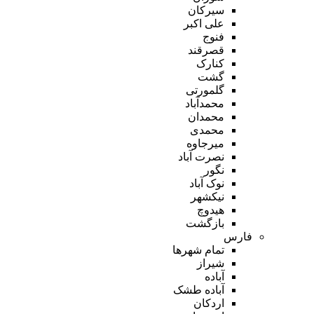
سیرکان
علی اکبر
فنوج
قصرقند
کنارک
گشت
گلمورتی
محمدآباد
محمدان
محمدی
میرجاوه
نصرت آباد
نگور
نوک آباد
نیکشهر
هیدوچ
بازگشت
فارس
تمام شهر‌ها
شیراز
آباده
آباده طشک
اردکان