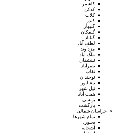
کاشمر
کدکن
کلات
کندر
گلبهار
گلمکان
گناباد
لطف آباد
مزدآوند
ملک آباد
نشتیفان
نصرآباد
نقاب
نوخندان
نیشابور
نیل شهر
همت آباد
یونسی
بازگشت
خراسان شمالی
تمام شهر‌ها
بجنورد
آشخانه