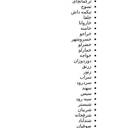
ترکمانچای
تسوج
تیکمه داش
جلفا
خاروانا
خامنه
خراجو
خسروشهر
خضرلو
خمارلو
خواجه
دوزدوزان
زرنق
زنوز
سراب
سردرود
سهند
سیس
سیه رود
شبستر
شربیان
شرفخانه
شندآباد
صوفیان