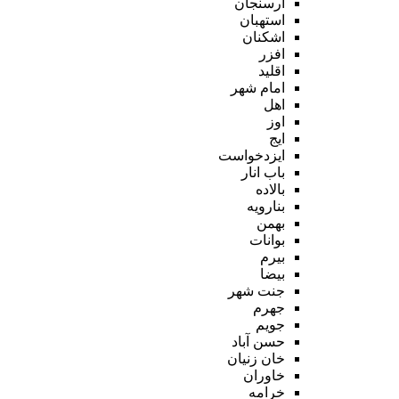
ارسنجان
استهبان
اشکنان
افزر
اقلید
امام شهر
اهل
اوز
ایج
ایزدخواست
باب انار
بالاده
بنارویه
بهمن
بوانات
بیرم
بیضا
جنت شهر
جهرم
جویم
حسن آباد
خان زنیان
خاوران
خرامه