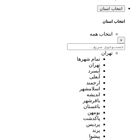
انتخاب استان
انتخاب استان
انتخاب همه
×
تهران
تمام شهر‌ها
تهران
آبسرد
آبعلی
ارجمند
اسلامشهر
اندیشه
باقرشهر
باغستان
بومهن
پاکدشت
پردیس
پرند
پیشوا