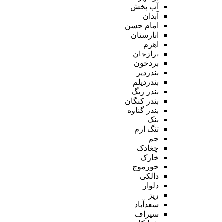
آب پخش
آبدان
امام حسن
انارستان
اهرم
برازجان
بردخون
بندردیر
بندردیلم
بندر ریگ
بندر کنگان
بندر گناوه
بنک
تنگ ارم
جم
چغادک
خارک
خورموج
دالکی
دلوار
ریز
سعدآباد
سیراف