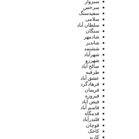
سبزوار
سرخس
سفیدسنگ
سلامی
سلطان آباد
سنگان
شادمهر
شاندیز
ششتمد
شهرآباد
شهرزو
صالح آباد
طرقبه
عشق آباد
فرهادگرد
فریمان
فیروزه
فیض آباد
قاسم آباد
قدمگاه
قلندرآباد
قوچان
کاخک
کاریز