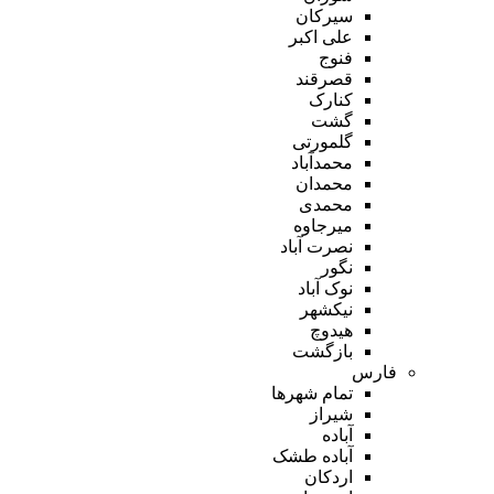
سیرکان
علی اکبر
فنوج
قصرقند
کنارک
گشت
گلمورتی
محمدآباد
محمدان
محمدی
میرجاوه
نصرت آباد
نگور
نوک آباد
نیکشهر
هیدوچ
بازگشت
فارس
تمام شهر‌ها
شیراز
آباده
آباده طشک
اردکان