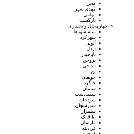
مجن
مهدی شهر
میامی
بازگشت
چهارمحال و بختیاری
تمام شهر‌ها
شهرکرد
آلونی
اردل
باباحیدر
بروجن
بلداجی
بن
جونقان
چلگرد
سامان
سفیددشت
سودجان
سورشجان
شلمزار
طاقانک
فارسان
فرادبنه
فرخ شهر