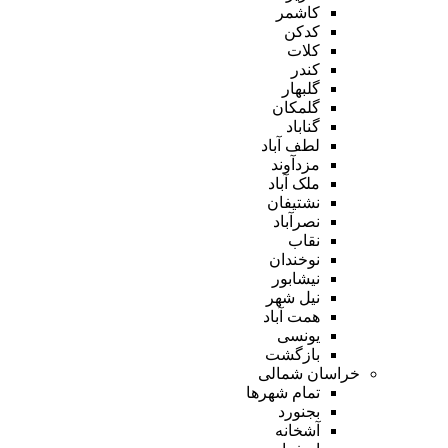
کاشمر
کدکن
کلات
کندر
گلبهار
گلمکان
گناباد
لطف آباد
مزدآوند
ملک آباد
نشتیفان
نصرآباد
نقاب
نوخندان
نیشابور
نیل شهر
همت آباد
یونسی
بازگشت
خراسان شمالی
تمام شهر‌ها
بجنورد
آشخانه