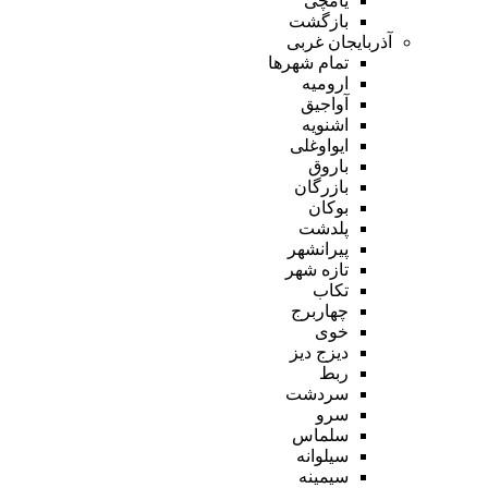
یامچی
بازگشت
آذربایجان غربی
تمام شهر‌ها
ارومیه
آواجیق
اشنویه
ایواوغلی
باروق
بازرگان
بوکان
پلدشت
پیرانشهر
تازه شهر
تکاب
چهاربرج
خوی
دیزج دیز
ربط
سردشت
سرو
سلماس
سیلوانه
سیمینه