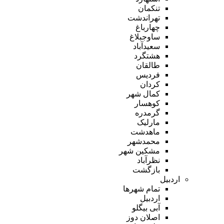
تنکمان
تهراندشت
چهارباغ
ساوجبلاغ
سعیدآباد
هشتگرد
طالقان
فردیس
کردان
کمال شهر
کوهسار
گرمدره
مارلیک
ماهدشت
محمدشهر
مشکین شهر
نظرآباد
بازگشت
اردبیل
تمام شهر‌ها
اردبیل
آبی بیگلو
اصلان دوز