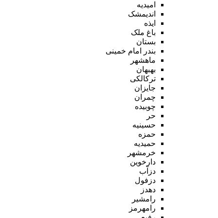
امیدیه
اندیمشک
ایذه
باغ ملک
بستان
بندر امام خمینی
ماهشهر
بهبهان
ترکالکی
جایزان
چمران
چوبیده
حر
حسینیه
حمزه
حمیدیه
خرمشهر
دارخوین
دزآب
دزفول
دهدز
رامشیر
رامهرمز
رفیع