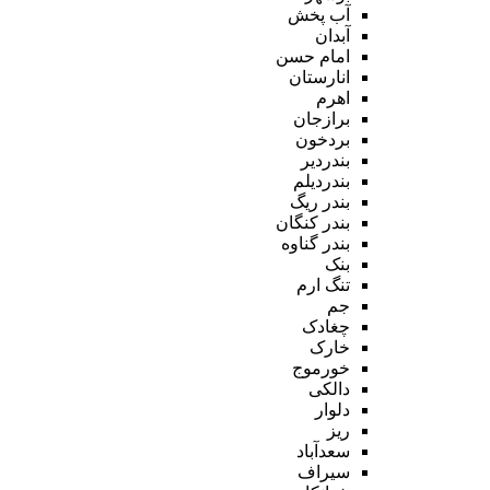
آب پخش
آبدان
امام حسن
انارستان
اهرم
برازجان
بردخون
بندردیر
بندردیلم
بندر ریگ
بندر کنگان
بندر گناوه
بنک
تنگ ارم
جم
چغادک
خارک
خورموج
دالکی
دلوار
ریز
سعدآباد
سیراف