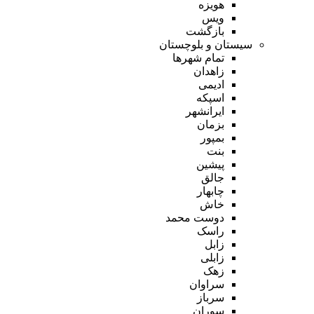
هویزه
ویس
بازگشت
سیستان و بلوچستان
تمام شهر‌ها
زاهدان
ادیمی
اسپکه
ایرانشهر
بزمان
بمپور
بنت
پیشین
جالق
چابهار
خاش
دوست محمد
راسک
زابل
زابلی
زهک
سراوان
سرباز
سوران