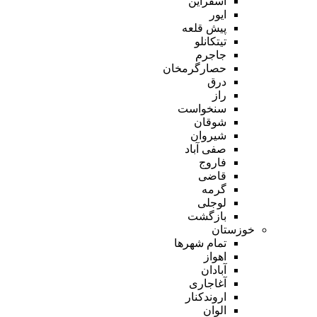
اسفراین
ایور
پیش قلعه
تیتکانلو
جاجرم
حصارگرمخان
درق
راز
سنخواست
شوقان
شیروان
صفی آباد
فاروج
قاضی
گرمه
لوجلی
بازگشت
خوزستان
تمام شهر‌ها
اهواز
آبادان
آغاجاری
اروندکنار
الوان