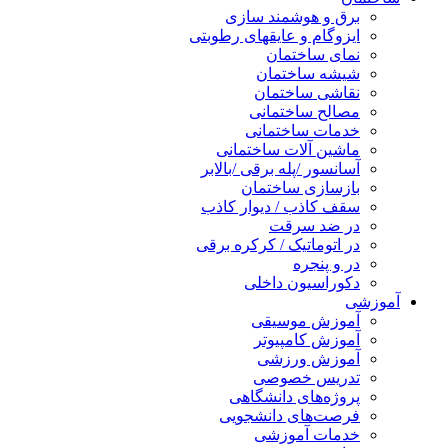
برق و هوشمند سازی
ایزوگام و عایقهای رطوبتی
نمای ساختمان
شیشه ساختمان
نقاشی ساختمان
مصالح ساختمانی
خدمات ساختمانی
ماشین آلات ساختمانی
آسانسور /پله برقی /بالابر
بازسازی ساختمان
سقف کاذب / دیوار کاذب
در ضد سرقت
در اتوماتیک / کرکره برقی
در و پنجره
دکوراسیون داخلی
آموزشی
آموزش موسیقی
آموزش کامپیوتر
آموزش ورزشی
تدریس خصوصی
پروژه‌های دانشگاهی
فرصت‌های دانشجویی
خدمات آموزشی