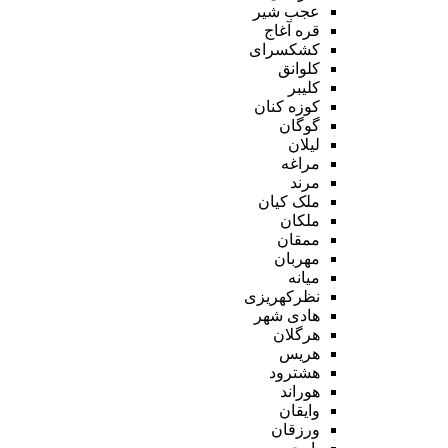
عجب شیر
قره آغاج
کشکسرای
کلوانق
کلیبر
کوزه کنان
گوگان
لیلان
مراغه
مرند
ملک کیان
ملکان
ممقان
مهربان
میانه
نظرکهریزی
هادی شهر
هرگلان
هریس
هشترود
هوراند
وایقان
ورزقان