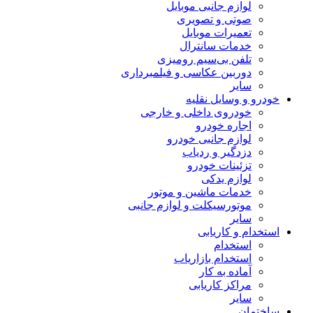
لوازم جانبی موبایل
صوتی و تصویری
تعمیرات موبایل
خدمات سانترال
تلفن بی‌سیم رومیزی
دوربین عکاسی و فیلمبرداری
سایر
خودرو و وسایل نقلیه
خودروی داخلی و خارجی
اجاره خودرو
لوازم جانبی خودرو
دزدگیر و ردیاب
تزئینات خودرو
لوازم یدکی
خدمات ماشین و موتور
موتورسیکلت و لوازم جانبی
سایر
استخدام و کاریابی
استخدام
استخدام بازاریاب
آماده به کار
مراکز کاریابی
سایر
ساختمان