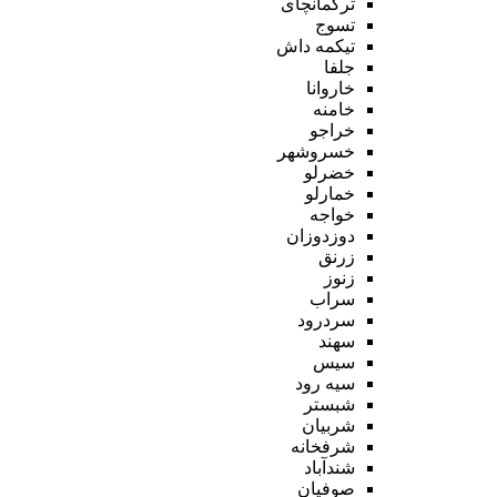
ترکمانچای
تسوج
تیکمه داش
جلفا
خاروانا
خامنه
خراجو
خسروشهر
خضرلو
خمارلو
خواجه
دوزدوزان
زرنق
زنوز
سراب
سردرود
سهند
سیس
سیه رود
شبستر
شربیان
شرفخانه
شندآباد
صوفیان