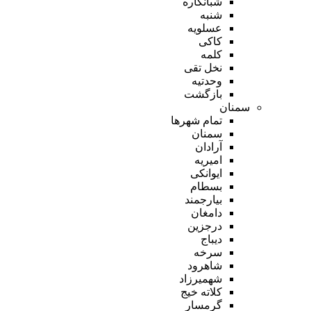
شبانکاره
شنبه
عسلویه
کاکی
کلمه
نخل تقی
وحدتیه
بازگشت
سمنان
تمام شهر‌ها
سمنان
آرادان
امیریه
ایوانکی
بسطام
بیارجمند
دامغان
درجزین
دیباج
سرخه
شاهرود
شهمیرزاد
کلاته خیج
گرمسار