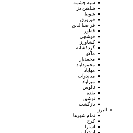
سیه چشمه
شاهین دژ
شوط
فیرورق
قر ضیاالدین
قطور
قوشچی
کشاورز
گردکشانه
ماکو
محمدیار
محمودآباد
مهاباد
میاندوآب
میرآباد
نالوس
نقده
نوشین
بازگشت
البرز
تمام شهر‌ها
کرج
اسارا
اشتهارد