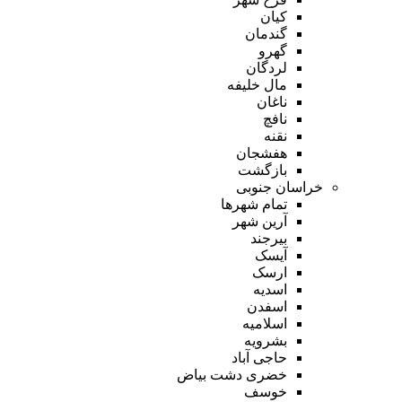
کیان
گندمان
گهرو
لردگان
مال خلیفه
ناغان
نافچ
نقنه
هفشجان
بازگشت
خراسان جنوبی
تمام شهر‌ها
آرین شهر
بیرجند
آیسک
ارسک
اسدیه
اسفدن
اسلامیه
بشرویه
حاجی آباد
خضری دشت بیاض
خوسف