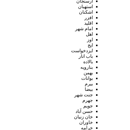
ارسنجان
استهبان
اشکنان
افزر
اقلید
امام شهر
اهل
اوز
ایج
ایزدخواست
باب انار
بالاده
بنارویه
بهمن
بوانات
بیرم
بیضا
جنت شهر
جهرم
جویم
حسن آباد
خان زنیان
خاوران
خرامه