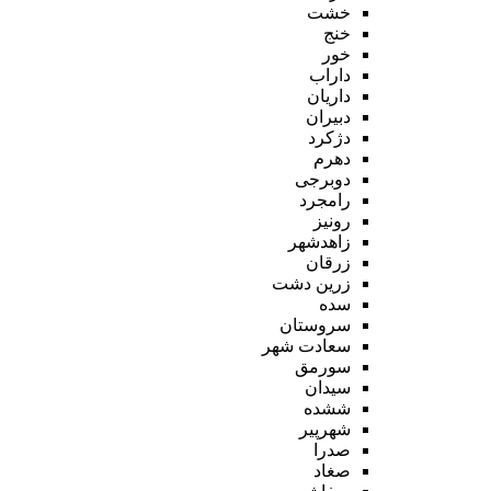
خشت
خنج
خور
داراب
داریان
دبیران
دژکرد
دهرم
دوبرجی
رامجرد
رونیز
زاهدشهر
زرقان
زرین دشت
سده
سروستان
سعادت شهر
سورمق
سیدان
ششده
شهرپیر
صدرا
صغاد