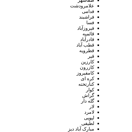
صفاشهر
علامرودشت
فدامی
فراشبند
فسا
فیروزآباد
قائمیه
قادرآباد
قطب آباد
قطرویه
قیر
کارزین
کازرون
کامفیروز
کره ای
کنارتخته
کوار
گراش
گله دار
لار
لامرد
لپویی
لطیفی
مبارک آباد دیز