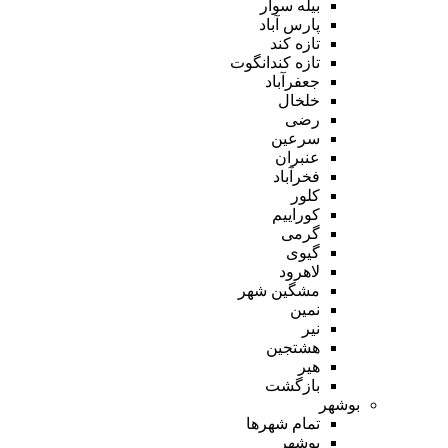
بیله سوار
پارس آباد
تازه کند
تازه کندانگوت
جعفرآباد
خلخال
رضی
سرعین
عنبران
فخرآباد
کلور
کوراییم
گرمی
گیوی
لاهرود
مشگین شهر
نمین
نیر
هشتجین
هیر
بازگشت
بوشهر
تمام شهر‌ها
بوشهر