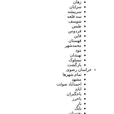
زهان
سرایان
سربیشه
سه قلعه
شوسف
طبس
فردوس
قاین
قهستان
محمدشهر
مود
نهبندان
نیمبلوک
بازگشت
خراسان رضوی
تمام شهر‌ها
مشهد
احمدآباد صولت
انابد
باجگیران
باخرز
بار
بایگ
بجستان