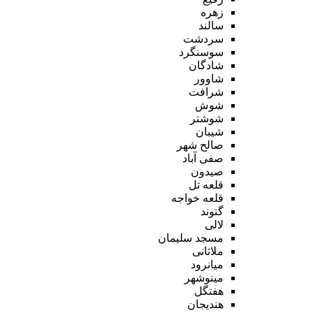
زهره
سالند
سردشت
سوسنگرد
شادگان
شاوور
شرافت
شوش
شوشتر
شیبان
صالح شهر
صفی آباد
صیدون
قلعه تل
قلعه خواجه
گتوند
لالی
مسجد سلیمان
ملاثانی
میانرود
مینوشهر
هفتگل
هندیجان