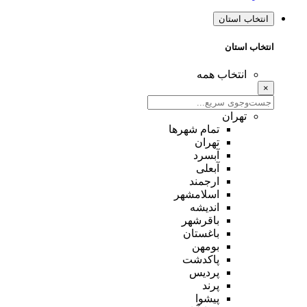
انتخاب استان
انتخاب استان
انتخاب همه
×
تهران
تمام شهر‌ها
تهران
آبسرد
آبعلی
ارجمند
اسلامشهر
اندیشه
باقرشهر
باغستان
بومهن
پاکدشت
پردیس
پرند
پیشوا