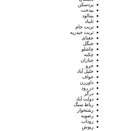
بردسکن
بیدخت
بینالود
تایباد
تربت جام
تربت حیدریه
جغتای
جنگل
چاشلو
چکنه
چناران
خرو
خلیل آباد
خواف
داورزن
در رود
درگز
دولت آباد
رباط سنگ
رشتخوار
رضویه
روداب
ریوش