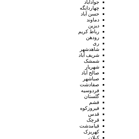
جوادآباد
چهاردانگه
حسن آباد
دماوند
دیزین
رباط کریم
رودهن
ری
شاهدشهر
شریف آباد
شمشک
شهریار
صالح آباد
صباشهر
صفادشت
فردوسیه
گلستان
فشم
فیروزکوه
قدس
قرچک
قیامدشت
کهریزک
کیلان