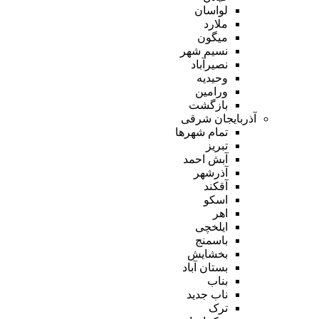
لواسان
ملارد
میگون
نسیم شهر
نصیرآباد
وحیدیه
ورامین
بازگشت
آذربایجان شرقی
تمام شهر‌ها
تبریز
آبش احمد
آذرشهر
آقکند
اسکو
اهر
ایلخچی
باسمنج
بخشایش
بستان آباد
بناب
ناب جدید
ترک