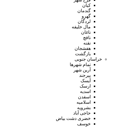
کیان
گندمان
گهرو
لردگان
مال خلیفه
ناغان
نافچ
نقنه
هفشجان
بازگشت
خراسان جنوبی
تمام شهر‌ها
آرین شهر
بیرجند
آیسک
ارسک
اسدیه
اسفدن
اسلامیه
بشرویه
حاجی آباد
خضری دشت بیاض
خوسف