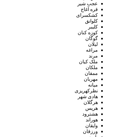
عجب شیر
قره آغاج
کشکسرای
کلوانق
کلیبر
کوزه کنان
گوگان
لیلان
مراغه
مرند
ملک کیان
ملکان
ممقان
مهربان
میانه
نظرکهریزی
هادی شهر
هرگلان
هریس
هشترود
هوراند
وایقان
ورزقان