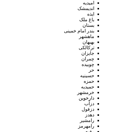
امیدیه
اندیمشک
ایذه
باغ ملک
بستان
بندر امام خمینی
ماهشهر
بهبهان
ترکالکی
جایزان
چمران
چوبیده
حر
حسینیه
حمزه
حمیدیه
خرمشهر
دارخوین
دزآب
دزفول
دهدز
رامشیر
رامهرمز
رفیع