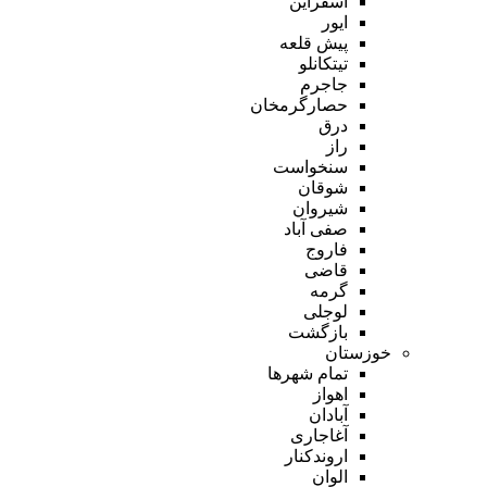
اسفراین
ایور
پیش قلعه
تیتکانلو
جاجرم
حصارگرمخان
درق
راز
سنخواست
شوقان
شیروان
صفی آباد
فاروج
قاضی
گرمه
لوجلی
بازگشت
خوزستان
تمام شهر‌ها
اهواز
آبادان
آغاجاری
اروندکنار
الوان