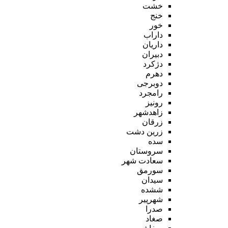
خشت
خنج
خور
داراب
داریان
دبیران
دژکرد
دهرم
دوبرجی
رامجرد
رونیز
زاهدشهر
زرقان
زرین دشت
سده
سروستان
سعادت شهر
سورمق
سیدان
ششده
شهرپیر
صدرا
صغاد