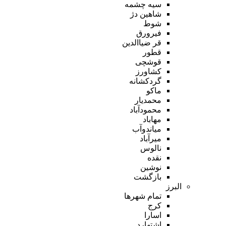
سیه چشمه
شاهین دژ
شوط
فیرورق
قر ضیاالدین
قطور
قوشچی
کشاورز
گردکشانه
ماکو
محمدیار
محمودآباد
مهاباد
میاندوآب
میرآباد
نالوس
نقده
نوشین
بازگشت
البرز
تمام شهر‌ها
کرج
اسارا
اشتهارد