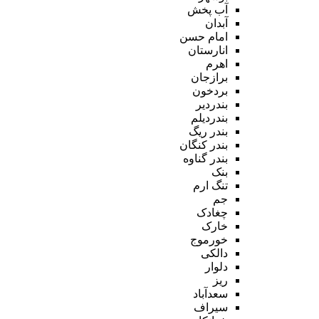
آب پخش
آبدان
امام حسن
انارستان
اهرم
برازجان
بردخون
بندردیر
بندردیلم
بندر ریگ
بندر کنگان
بندر گناوه
بنک
تنگ ارم
جم
چغادک
خارک
خورموج
دالکی
دلوار
ریز
سعدآباد
سیراف