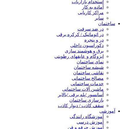
استخدام بازاریاب
آماده به کار
مراکز کاریابی
سایر
ساختمان
در ضد سرقت
در اتوماتیک / کرکره برقی
در و پنجره
دکوراسیون داخلی
برق و هوشمند سازی
ایزوگام و عایقهای رطوبتی
نمای ساختمان
شیشه ساختمان
نقاشی ساختمان
مصالح ساختمانی
خدمات ساختمانی
ماشین آلات ساختمانی
آسانسور /پله برقی /بالابر
بازسازی ساختمان
سقف کاذب / دیوار کاذب
آموزشی
آموزشگاه رانندگی
آموزش درسی
آموزش حرفه و فن