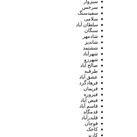
سبزوار
سرخس
سفیدسنگ
سلامی
سلطان آباد
سنگان
شادمهر
شاندیز
ششتمد
شهرآباد
شهرزو
صالح آباد
طرقبه
عشق آباد
فرهادگرد
فریمان
فیروزه
فیض آباد
قاسم آباد
قدمگاه
قلندرآباد
قوچان
کاخک
کاریز