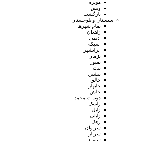
هویزه
ویس
بازگشت
سیستان و بلوچستان
تمام شهر‌ها
زاهدان
ادیمی
اسپکه
ایرانشهر
بزمان
بمپور
بنت
پیشین
جالق
چابهار
خاش
دوست محمد
راسک
زابل
زابلی
زهک
سراوان
سرباز
سوران