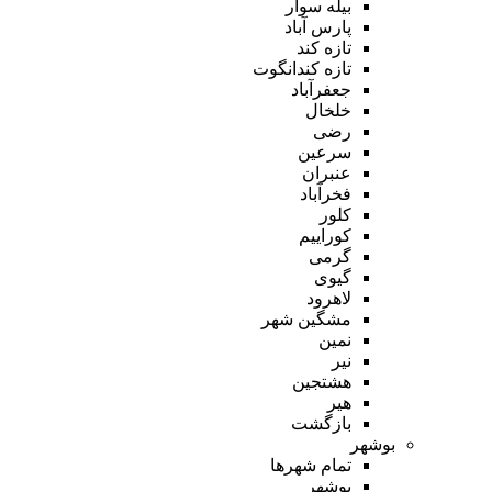
بیله سوار
پارس آباد
تازه کند
تازه کندانگوت
جعفرآباد
خلخال
رضی
سرعین
عنبران
فخرآباد
کلور
کوراییم
گرمی
گیوی
لاهرود
مشگین شهر
نمین
نیر
هشتجین
هیر
بازگشت
بوشهر
تمام شهر‌ها
بوشهر