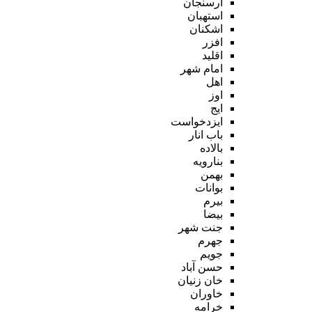
ارسنجان
استهبان
اشکنان
افزر
اقلید
امام شهر
اهل
اوز
ایج
ایزدخواست
باب انار
بالاده
بنارویه
بهمن
بوانات
بیرم
بیضا
جنت شهر
جهرم
جویم
حسن آباد
خان زنیان
خاوران
خرامه