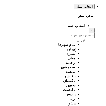
انتخاب استان
انتخاب استان
انتخاب همه
×
تهران
تمام شهر‌ها
تهران
آبسرد
آبعلی
ارجمند
اسلامشهر
اندیشه
باقرشهر
باغستان
بومهن
پاکدشت
پردیس
پرند
پیشوا