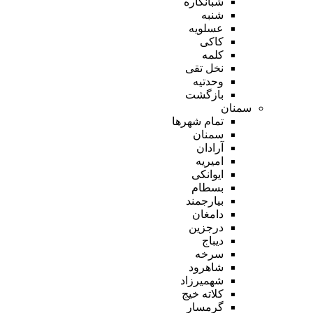
شبانکاره
شنبه
عسلویه
کاکی
کلمه
نخل تقی
وحدتیه
بازگشت
سمنان
تمام شهر‌ها
سمنان
آرادان
امیریه
ایوانکی
بسطام
بیارجمند
دامغان
درجزین
دیباج
سرخه
شاهرود
شهمیرزاد
کلاته خیج
گرمسار