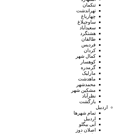
تنکمان
تهراندشت
چهارباغ
ساوجبلاغ
سعیدآباد
هشتگرد
طالقان
فردیس
کردان
کمال شهر
کوهسار
گرمدره
مارلیک
ماهدشت
محمدشهر
مشکین شهر
نظرآباد
بازگشت
اردبیل
تمام شهر‌ها
اردبیل
آبی بیگلو
اصلان دوز