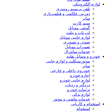
لوازم الکترونیکی
تلفن بی‌سیم رومیزی
دوربین عکاسی و فیلمبرداری
سایر
سیم کارت
گوشی موبایل
لپ تاپ و تبلت
لوازم جانبی موبایل
صوتی و تصویری
تعمیرات موبایل
خدمات سانترال
خودرو و وسایل نقلیه
موتورسیکلت و لوازم جانبی
سایر
خودروی داخلی و خارجی
اجاره خودرو
لوازم جانبی خودرو
دزدگیر و ردیاب
تزئینات خودرو
لوازم یدکی
خدمات ماشین و موتور
استخدام و کاریابی
استخدام