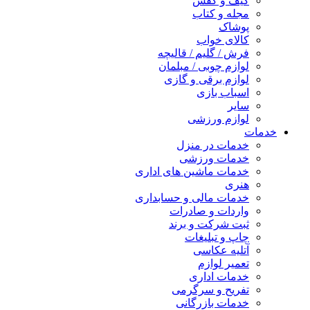
کیف و کفش
مجله و کتاب
پوشاک
کالای خواب
فرش / گلیم / قالیچه
لوازم چوبی / مبلمان
لوازم برقی و گازی
اسباب بازی
سایر
لوازم ورزشی
خدمات
خدمات در منزل
خدمات ورزشی
خدمات ماشین های اداری
هنری
خدمات مالی و حسابداری
واردات و صادرات
ثبت شرکت و برند
چاپ و تبلیغات
آتلیه عکاسی
تعمیر لوازم
خدمات اداری
تفریح و سرگرمی
خدمات بازرگانی