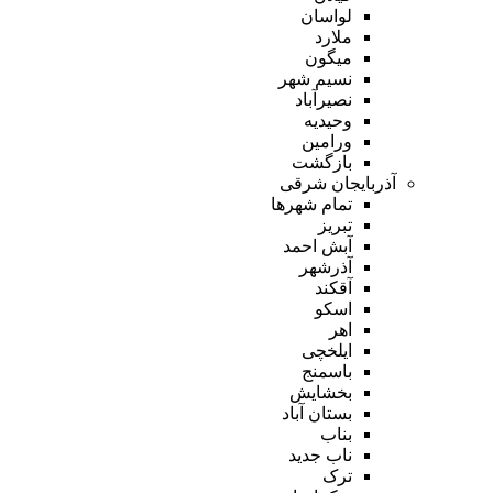
لواسان
ملارد
میگون
نسیم شهر
نصیرآباد
وحیدیه
ورامین
بازگشت
آذربایجان شرقی
تمام شهر‌ها
تبریز
آبش احمد
آذرشهر
آقکند
اسکو
اهر
ایلخچی
باسمنج
بخشایش
بستان آباد
بناب
ناب جدید
ترک