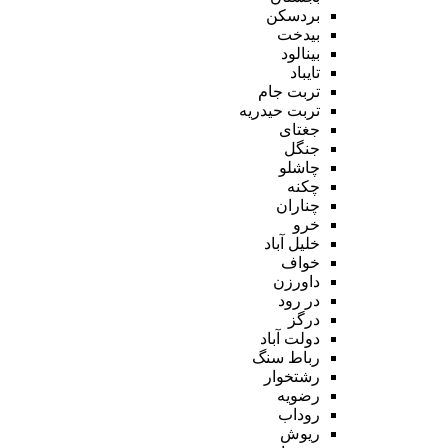
بردسکن
بیدخت
بینالود
تایباد
تربت جام
تربت حیدریه
جغتای
جنگل
چاشلو
چکنه
چناران
خرو
خلیل آباد
خواف
داورزن
در رود
درگز
دولت آباد
رباط سنگ
رشتخوار
رضویه
روداب
ریوش