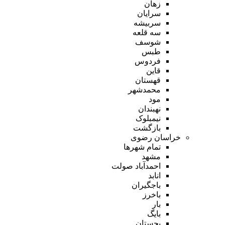
زهان
سرایان
سربیشه
سه قلعه
شوسف
طبس
فردوس
قاین
قهستان
محمدشهر
مود
نهبندان
نیمبلوک
بازگشت
خراسان رضوی
تمام شهر‌ها
مشهد
احمدآباد صولت
انابد
باجگیران
باخرز
بار
بایگ
بجستان