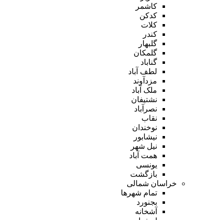
کاشمر
کدکن
کلات
کندر
گلبهار
گلمکان
گناباد
لطف آباد
مزدآوند
ملک آباد
نشتیفان
نصرآباد
نقاب
نوخندان
نیشابور
نیل شهر
همت آباد
یونسی
بازگشت
خراسان شمالی
تمام شهر‌ها
بجنورد
آشخانه