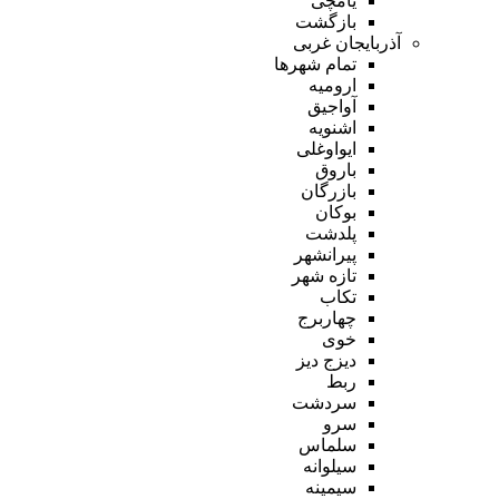
یامچی
بازگشت
آذربایجان غربی
تمام شهر‌ها
ارومیه
آواجیق
اشنویه
ایواوغلی
باروق
بازرگان
بوکان
پلدشت
پیرانشهر
تازه شهر
تکاب
چهاربرج
خوی
دیزج دیز
ربط
سردشت
سرو
سلماس
سیلوانه
سیمینه