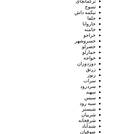
ترکمانچای
تسوج
تیکمه داش
جلفا
خاروانا
خامنه
خراجو
خسروشهر
خضرلو
خمارلو
خواجه
دوزدوزان
زرنق
زنوز
سراب
سردرود
سهند
سیس
سیه رود
شبستر
شربیان
شرفخانه
شندآباد
صوفیان