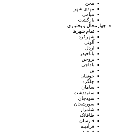
مجن
مهدی شهر
میامی
بازگشت
چهارمحال و بختیاری
تمام شهر‌ها
شهرکرد
آلونی
اردل
باباحیدر
بروجن
بلداجی
بن
جونقان
چلگرد
سامان
سفیددشت
سودجان
سورشجان
شلمزار
طاقانک
فارسان
فرادبنه
فرخ شهر