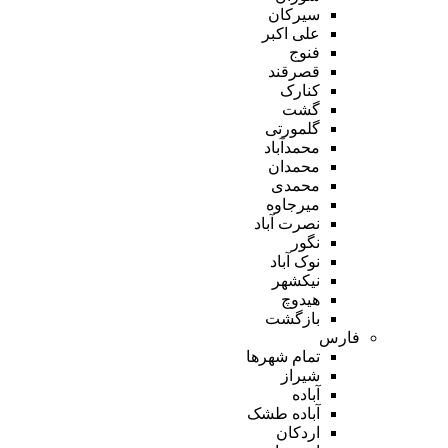
سیرکان
علی اکبر
فنوج
قصرقند
کنارک
گشت
گلمورتی
محمدآباد
محمدان
محمدی
میرجاوه
نصرت آباد
نگور
نوک آباد
نیکشهر
هیدوچ
بازگشت
فارس
تمام شهر‌ها
شیراز
آباده
آباده طشک
اردکان