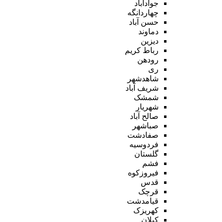
جوادآباد
چهاردانگه
حسن آباد
دماوند
دیزین
رباط کریم
رودهن
ری
شاهدشهر
شریف آباد
شمشک
شهریار
صالح آباد
صباشهر
صفادشت
فردوسیه
گلستان
فشم
فیروزکوه
قدس
قرچک
قیامدشت
کهریزک
کیلان