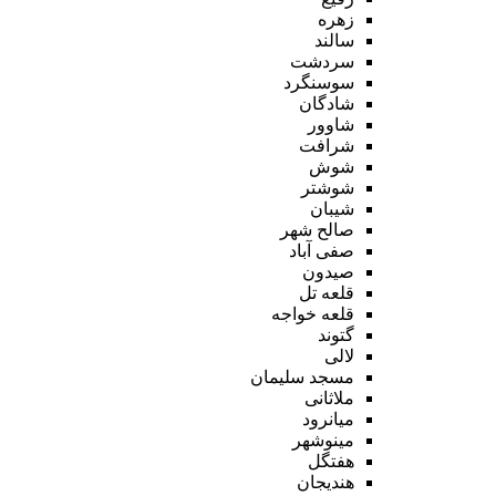
زهره
سالند
سردشت
سوسنگرد
شادگان
شاوور
شرافت
شوش
شوشتر
شیبان
صالح شهر
صفی آباد
صیدون
قلعه تل
قلعه خواجه
گتوند
لالی
مسجد سلیمان
ملاثانی
میانرود
مینوشهر
هفتگل
هندیجان