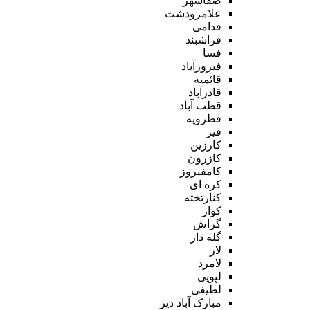
صفاشهر
علامرودشت
فدامی
فراشبند
فسا
فیروزآباد
قائمیه
قادرآباد
قطب آباد
قطرویه
قیر
کارزین
کازرون
کامفیروز
کره ای
کنارتخته
کوار
گراش
گله دار
لار
لامرد
لپویی
لطیفی
مبارک آباد دیز