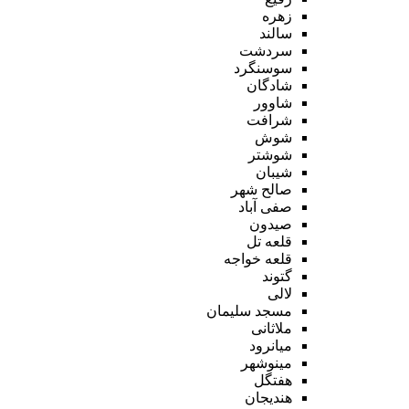
زهره
سالند
سردشت
سوسنگرد
شادگان
شاوور
شرافت
شوش
شوشتر
شیبان
صالح شهر
صفی آباد
صیدون
قلعه تل
قلعه خواجه
گتوند
لالی
مسجد سلیمان
ملاثانی
میانرود
مینوشهر
هفتگل
هندیجان