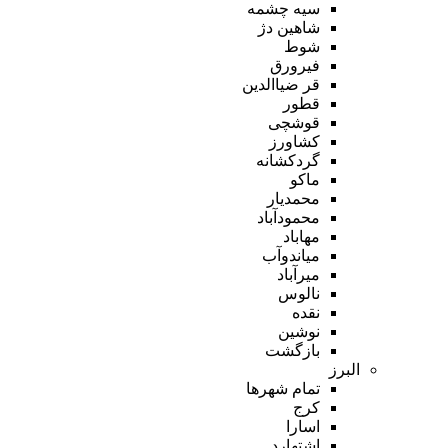
سیه چشمه
شاهین دژ
شوط
فیرورق
قر ضیاالدین
قطور
قوشچی
کشاورز
گردکشانه
ماکو
محمدیار
محمودآباد
مهاباد
میاندوآب
میرآباد
نالوس
نقده
نوشین
بازگشت
البرز
تمام شهر‌ها
کرج
اسارا
اشتهارد