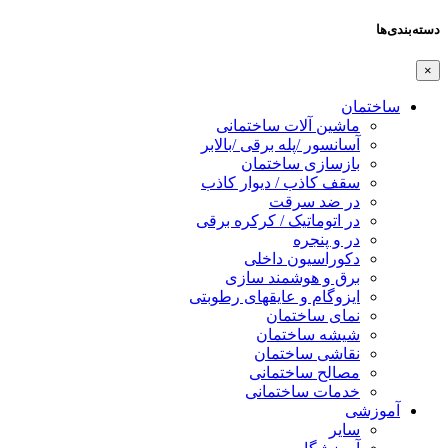
دسته‌بندی‌ها
×
ساختمان
ماشین آلات ساختمانی
آسانسور /پله برقی /بالابر
بازسازی ساختمان
سقف کاذب / دیوار کاذب
در ضد سرقت
در اتوماتیک / کرکره برقی
در و پنجره
دکوراسیون داخلی
برق و هوشمند سازی
ایزوگام و عایقهای رطوبتی
نمای ساختمان
شیشه ساختمان
نقاشی ساختمان
مصالح ساختمانی
خدمات ساختمانی
آموزشی
سایر