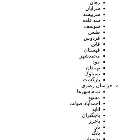
زهان
سرایان
سربیشه
سه قلعه
شوسف
طبس
فردوس
قاین
قهستان
محمدشهر
مود
نهبندان
نیمبلوک
بازگشت
خراسان رضوی
تمام شهر‌ها
مشهد
احمدآباد صولت
انابد
باجگیران
باخرز
بار
بایگ
بجستان