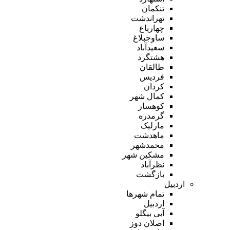
تنکمان
تهراندشت
چهارباغ
ساوجبلاغ
سعیدآباد
هشتگرد
طالقان
فردیس
کردان
کمال شهر
کوهسار
گرمدره
مارلیک
ماهدشت
محمدشهر
مشکین شهر
نظرآباد
بازگشت
اردبیل
تمام شهر‌ها
اردبیل
آبی بیگلو
اصلان دوز