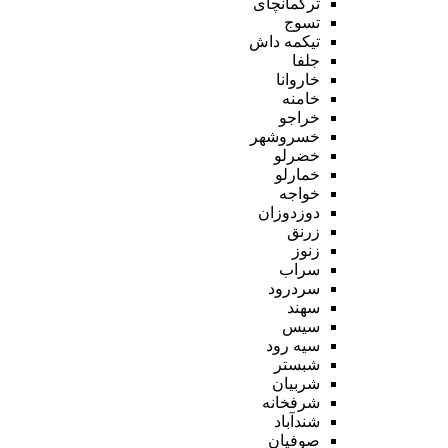
ترکمانچای
تسوج
تیکمه داش
جلفا
خاروانا
خامنه
خراجو
خسروشهر
خضرلو
خمارلو
خواجه
دوزدوزان
زرنق
زنوز
سراب
سردرود
سهند
سیس
سیه رود
شبستر
شربیان
شرفخانه
شندآباد
صوفیان