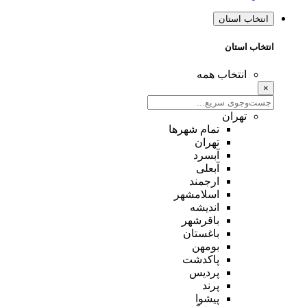
انتخاب استان
انتخاب استان
انتخاب همه
×
تهران
تمام شهر‌ها
تهران
آبسرد
آبعلی
ارجمند
اسلامشهر
اندیشه
باقرشهر
باغستان
بومهن
پاکدشت
پردیس
پرند
پیشوا