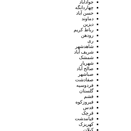
جوادآباد
چهاردانگه
حسن آباد
دماوند
دیزین
رباط کریم
رودهن
ری
شاهدشهر
شریف آباد
شمشک
شهریار
صالح آباد
صباشهر
صفادشت
فردوسیه
گلستان
فشم
فیروزکوه
قدس
قرچک
قیامدشت
کهریزک
کیلان