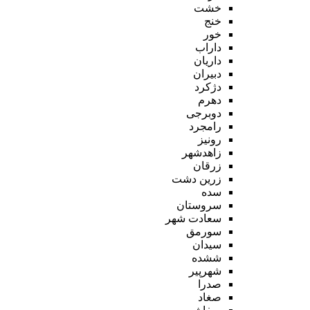
خشت
خنج
خور
داراب
داریان
دبیران
دژکرد
دهرم
دوبرجی
رامجرد
رونیز
زاهدشهر
زرقان
زرین دشت
سده
سروستان
سعادت شهر
سورمق
سیدان
ششده
شهرپیر
صدرا
صغاد