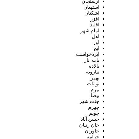
ارسنجان
استهبان
اشکنان
افزر
اقلید
امام شهر
اهل
اوز
ایج
ایزدخواست
باب انار
بالاده
بنارویه
بهمن
بوانات
بیرم
بیضا
جنت شهر
جهرم
جویم
حسن آباد
خان زنیان
خاوران
خرامه