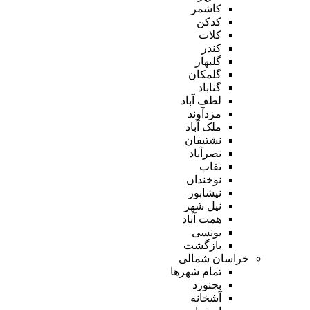
کاشمر
کدکن
کلات
کندر
گلبهار
گلمکان
گناباد
لطف آباد
مزدآوند
ملک آباد
نشتیفان
نصرآباد
نقاب
نوخندان
نیشابور
نیل شهر
همت آباد
یونسی
بازگشت
خراسان شمالی
تمام شهر‌ها
بجنورد
آشخانه