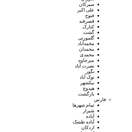
سیرکان
علی اکبر
فنوج
قصرقند
کنارک
گشت
گلمورتی
محمدآباد
محمدان
محمدی
میرجاوه
نصرت آباد
نگور
نوک آباد
نیکشهر
هیدوچ
بازگشت
فارس
تمام شهر‌ها
شیراز
آباده
آباده طشک
اردکان