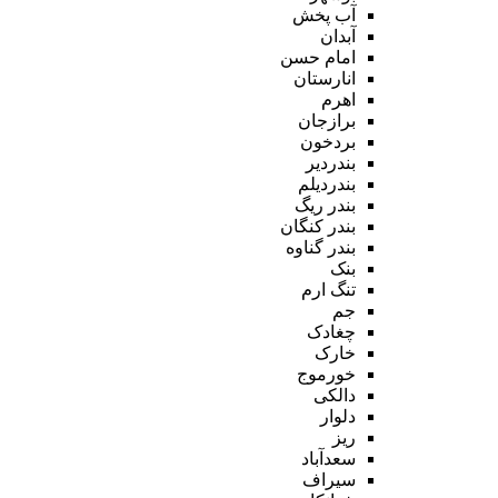
آب پخش
آبدان
امام حسن
انارستان
اهرم
برازجان
بردخون
بندردیر
بندردیلم
بندر ریگ
بندر کنگان
بندر گناوه
بنک
تنگ ارم
جم
چغادک
خارک
خورموج
دالکی
دلوار
ریز
سعدآباد
سیراف