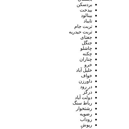
بردسکن
بیدخت
بینالود
تایباد
تربت جام
تربت حیدریه
جغتای
جنگل
چاشلو
چکنه
چناران
خرو
خلیل آباد
خواف
داورزن
در رود
درگز
دولت آباد
رباط سنگ
رشتخوار
رضویه
روداب
ریوش