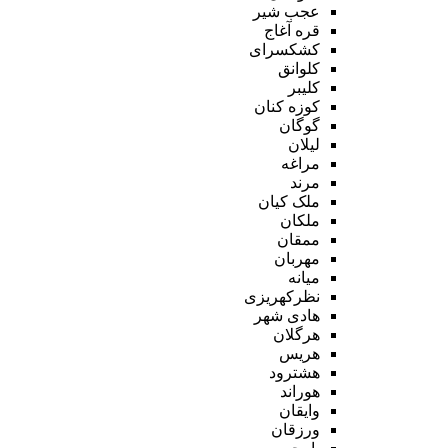
عجب شیر
قره آغاج
کشکسرای
کلوانق
کلیبر
کوزه کنان
گوگان
لیلان
مراغه
مرند
ملک کیان
ملکان
ممقان
مهربان
میانه
نظرکهریزی
هادی شهر
هرگلان
هریس
هشترود
هوراند
وایقان
ورزقان