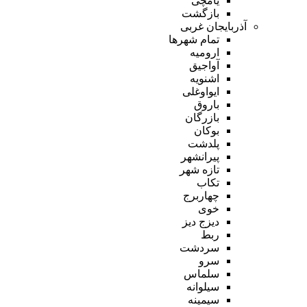
یامچی
بازگشت
آذربایجان غربی
تمام شهر‌ها
ارومیه
آواجیق
اشنویه
ایواوغلی
باروق
بازرگان
بوکان
پلدشت
پیرانشهر
تازه شهر
تکاب
چهاربرج
خوی
دیزج دیز
ربط
سردشت
سرو
سلماس
سیلوانه
سیمینه