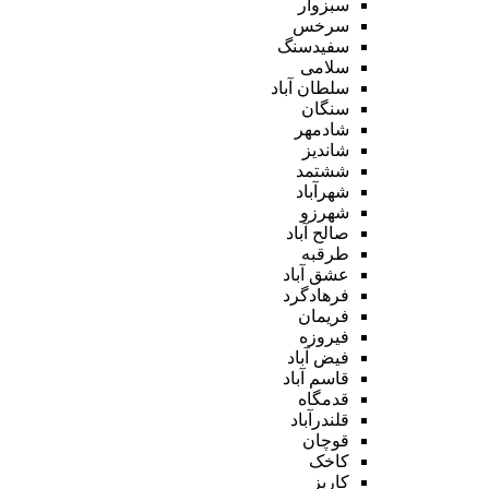
سبزوار
سرخس
سفیدسنگ
سلامی
سلطان آباد
سنگان
شادمهر
شاندیز
ششتمد
شهرآباد
شهرزو
صالح آباد
طرقبه
عشق آباد
فرهادگرد
فریمان
فیروزه
فیض آباد
قاسم آباد
قدمگاه
قلندرآباد
قوچان
کاخک
کاریز