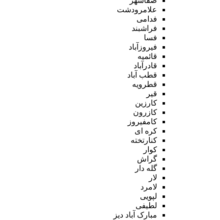
صفاشهر
علامرودشت
فدامی
فراشبند
فسا
فیروزآباد
قائمیه
قادرآباد
قطب آباد
قطرویه
قیر
کارزین
کازرون
کامفیروز
کره ای
کنارتخته
کوار
گراش
گله دار
لار
لامرد
لپویی
لطیفی
مبارک آباد دیز