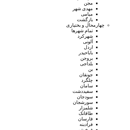
مجن
مهدی شهر
میامی
بازگشت
چهارمحال و بختیاری
تمام شهر‌ها
شهرکرد
آلونی
اردل
باباحیدر
بروجن
بلداجی
بن
جونقان
چلگرد
سامان
سفیددشت
سودجان
سورشجان
شلمزار
طاقانک
فارسان
فرادبنه
فرخ شهر