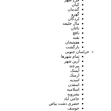
کیان
گندمان
گهرو
لردگان
مال خلیفه
ناغان
نافچ
نقنه
هفشجان
بازگشت
خراسان جنوبی
تمام شهر‌ها
آرین شهر
بیرجند
آیسک
ارسک
اسدیه
اسفدن
اسلامیه
بشرویه
حاجی آباد
خضری دشت بیاض
خوسف