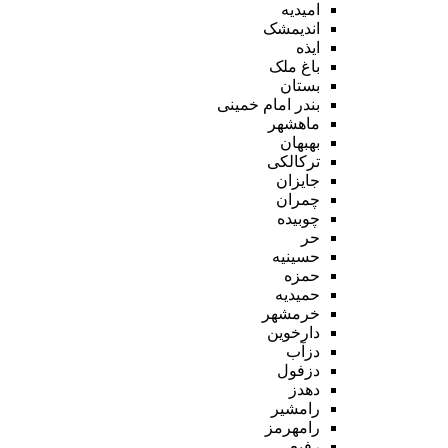
امیدیه
اندیمشک
ایذه
باغ ملک
بستان
بندر امام خمینی
ماهشهر
بهبهان
ترکالکی
جایزان
چمران
چوبیده
حر
حسینیه
حمزه
حمیدیه
خرمشهر
دارخوین
دزآب
دزفول
دهدز
رامشیر
رامهرمز
رفیع