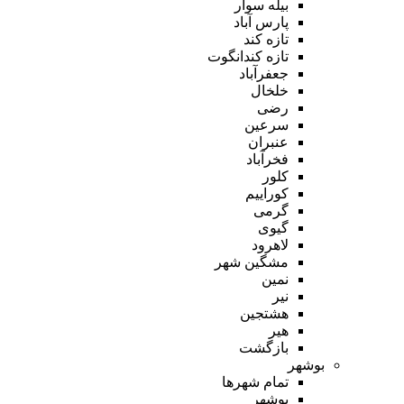
بیله سوار
پارس آباد
تازه کند
تازه کندانگوت
جعفرآباد
خلخال
رضی
سرعین
عنبران
فخرآباد
کلور
کوراییم
گرمی
گیوی
لاهرود
مشگین شهر
نمین
نیر
هشتجین
هیر
بازگشت
بوشهر
تمام شهر‌ها
بوشهر