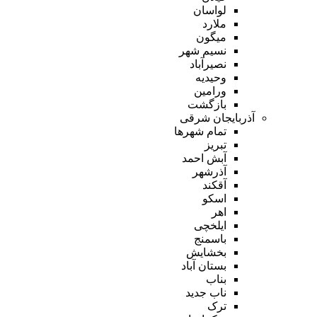
لواسان
ملارد
میگون
نسیم شهر
نصیرآباد
وحیدیه
ورامین
بازگشت
آذربایجان شرقی
تمام شهر‌ها
تبریز
آبش احمد
آذرشهر
آقکند
اسکو
اهر
ایلخچی
باسمنج
بخشایش
بستان آباد
بناب
ناب جدید
ترک