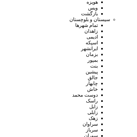
هویزه
ویس
بازگشت
سیستان و بلوچستان
تمام شهر‌ها
زاهدان
ادیمی
اسپکه
ایرانشهر
بزمان
بمپور
بنت
پیشین
جالق
چابهار
خاش
دوست محمد
راسک
زابل
زابلی
زهک
سراوان
سرباز
سوران