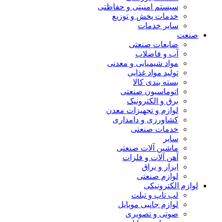
سیستم امنیتی و حفاظتی
خدمات پخش و توزیع
سایر خدمات
صنعت
ضایعات صنعتی
آب و فاضلاب
مواد شیمیایی و معدنی
تولید مواد غذایی
بسته بندی کالا
اتوماسیون صنعتی
برق و الکترونیک
لوازم و تجهیزات معدن
کشاورزی و دامداری
خدمات صنعتی
سایر
ماشین آلات صنعتی
آهن آلات و فلزات
ابزار و یراق
لوازم صنعتی
لوازم الکترونیکی
لپ تاپ و تبلت
لوازم جانبی موبایل
صوتی و تصویری