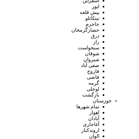
اسفراین
ایور
پیش قلعه
تیتکانلو
جاجرم
حصارگرمخان
درق
راز
سنخواست
شوقان
شیروان
صفی آباد
فاروج
قاضی
گرمه
لوجلی
بازگشت
خوزستان
تمام شهر‌ها
اهواز
آبادان
آغاجاری
اروندکنار
الوان