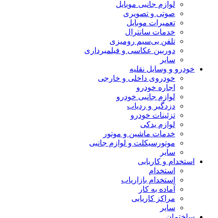
لوازم جانبی موبایل
صوتی و تصویری
تعمیرات موبایل
خدمات سانترال
تلفن بی‌سیم رومیزی
دوربین عکاسی و فیلمبرداری
سایر
خودرو و وسایل نقلیه
خودروی داخلی و خارجی
اجاره خودرو
لوازم جانبی خودرو
دزدگیر و ردیاب
تزئینات خودرو
لوازم یدکی
خدمات ماشین و موتور
موتورسیکلت و لوازم جانبی
سایر
استخدام و کاریابی
استخدام
استخدام بازاریاب
آماده به کار
مراکز کاریابی
سایر
ساختمان