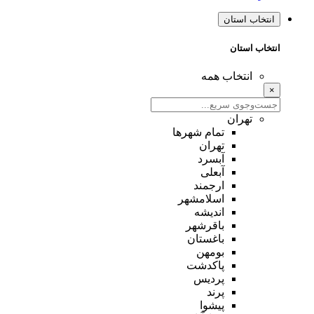
انتخاب استان
انتخاب استان
انتخاب همه
×
تهران
تمام شهر‌ها
تهران
آبسرد
آبعلی
ارجمند
اسلامشهر
اندیشه
باقرشهر
باغستان
بومهن
پاکدشت
پردیس
پرند
پیشوا