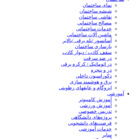
نمای ساختمان
شیشه ساختمان
نقاشی ساختمان
مصالح ساختمانی
خدمات ساختمانی
ماشین آلات ساختمانی
آسانسور /پله برقی /بالابر
بازسازی ساختمان
سقف کاذب / دیوار کاذب
در ضد سرقت
در اتوماتیک / کرکره برقی
در و پنجره
دکوراسیون داخلی
برق و هوشمند سازی
ایزوگام و عایقهای رطوبتی
آموزشی
آموزش کامپیوتر
آموزش ورزشی
تدریس خصوصی
پروژه‌های دانشگاهی
فرصت‌های دانشجویی
خدمات آموزشی
سایر