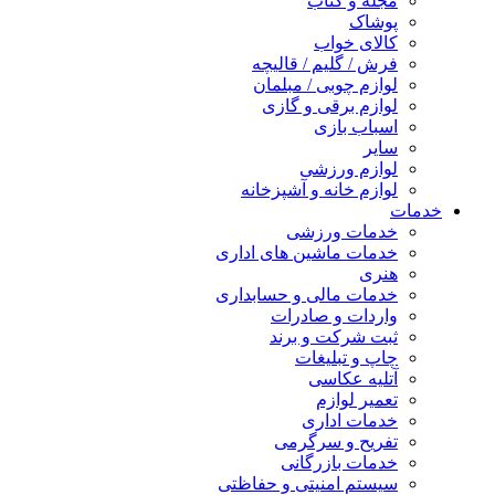
مجله و کتاب
پوشاک
کالای خواب
فرش / گلیم / قالیچه
لوازم چوبی / مبلمان
لوازم برقی و گازی
اسباب بازی
سایر
لوازم ورزشی
لوازم خانه و آشپزخانه
خدمات
خدمات ورزشی
خدمات ماشین های اداری
هنری
خدمات مالی و حسابداری
واردات و صادرات
ثبت شرکت و برند
چاپ و تبلیغات
آتلیه عکاسی
تعمیر لوازم
خدمات اداری
تفریح و سرگرمی
خدمات بازرگانی
سیستم امنیتی و حفاظتی