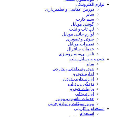
لوازم الکترونیکی
دوربین عکاسی و فیلمبرداری
سایر
سیم کارت
گوشی موبایل
لپ تاپ و تبلت
لوازم جانبی موبایل
صوتی و تصویری
تعمیرات موبایل
خدمات سانترال
تلفن بی‌سیم رومیزی
خودرو و وسایل نقلیه
سایر
خودروی داخلی و خارجی
اجاره خودرو
لوازم جانبی خودرو
دزدگیر و ردیاب
تزئینات خودرو
لوازم یدکی
خدمات ماشین و موتور
موتورسیکلت و لوازم جانبی
استخدام و کاریابی
استخدام