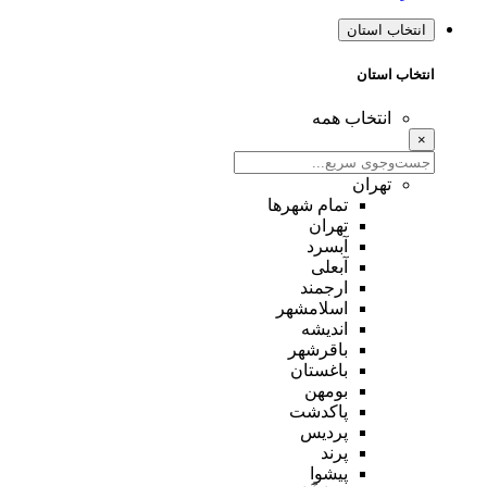
انتخاب استان
انتخاب استان
انتخاب همه
×
تهران
تمام شهر‌ها
تهران
آبسرد
آبعلی
ارجمند
اسلامشهر
اندیشه
باقرشهر
باغستان
بومهن
پاکدشت
پردیس
پرند
پیشوا