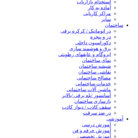
استخدام بازاریاب
آماده به کار
مراکز کاریابی
سایر
ساختمان
در اتوماتیک / کرکره برقی
در و پنجره
دکوراسیون داخلی
برق و هوشمند سازی
ایزوگام و عایقهای رطوبتی
نمای ساختمان
شیشه ساختمان
نقاشی ساختمان
مصالح ساختمانی
خدمات ساختمانی
ماشین آلات ساختمانی
آسانسور /پله برقی /بالابر
بازسازی ساختمان
سقف کاذب / دیوار کاذب
در ضد سرقت
آموزشی
آموزش درسی
آموزش حرفه و فن
آموزش تخصصی