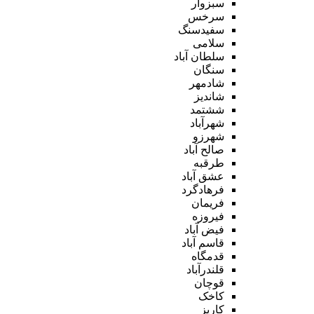
سبزوار
سرخس
سفیدسنگ
سلامی
سلطان آباد
سنگان
شادمهر
شاندیز
ششتمد
شهرآباد
شهرزو
صالح آباد
طرقبه
عشق آباد
فرهادگرد
فریمان
فیروزه
فیض آباد
قاسم آباد
قدمگاه
قلندرآباد
قوچان
کاخک
کاریز