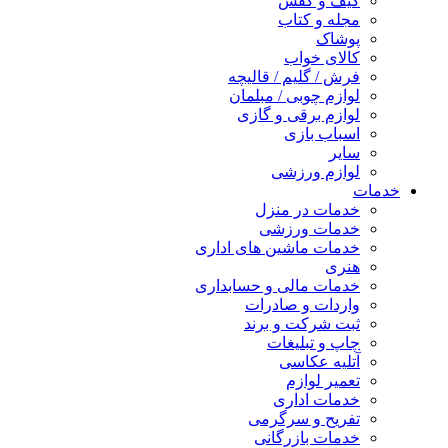
کیف و کفش
مجله و کتاب
پوشاک
کالای خواب
فرش / گلیم / قالیچه
لوازم چوبی / مبلمان
لوازم برقی و گازی
اسباب بازی
سایر
لوازم ورزشی
خدمات
خدمات در منزل
خدمات ورزشی
خدمات ماشین های اداری
هنری
خدمات مالی و حسابداری
واردات و صادرات
ثبت شرکت و برند
چاپ و تبلیغات
آتلیه عکاسی
تعمیر لوازم
خدمات اداری
تفریح و سرگرمی
خدمات بازرگانی