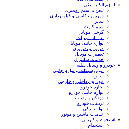
لوازم الکترونیکی
تلفن بی‌سیم رومیزی
دوربین عکاسی و فیلمبرداری
سایر
سیم کارت
گوشی موبایل
لپ تاپ و تبلت
لوازم جانبی موبایل
صوتی و تصویری
تعمیرات موبایل
خدمات سانترال
خودرو و وسایل نقلیه
موتورسیکلت و لوازم جانبی
سایر
خودروی داخلی و خارجی
اجاره خودرو
لوازم جانبی خودرو
دزدگیر و ردیاب
تزئینات خودرو
لوازم یدکی
خدمات ماشین و موتور
استخدام و کاریابی
استخدام