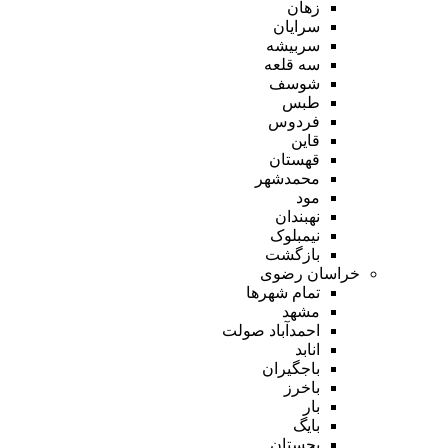
زهان
سرایان
سربیشه
سه قلعه
شوسف
طبس
فردوس
قاین
قهستان
محمدشهر
مود
نهبندان
نیمبلوک
بازگشت
خراسان رضوی
تمام شهر‌ها
مشهد
احمدآباد صولت
انابد
باجگیران
باخرز
بار
بایگ
بجستان