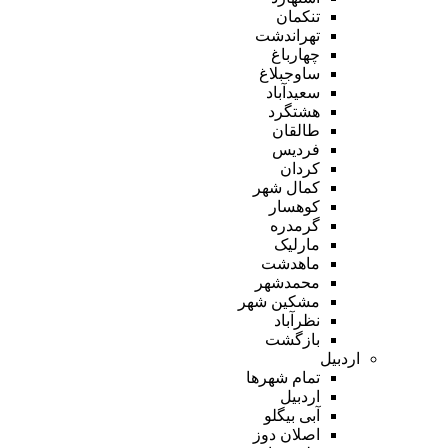
تنکمان
تهراندشت
چهارباغ
ساوجبلاغ
سعیدآباد
هشتگرد
طالقان
فردیس
کردان
کمال شهر
کوهسار
گرمدره
مارلیک
ماهدشت
محمدشهر
مشکین شهر
نظرآباد
بازگشت
اردبیل
تمام شهر‌ها
اردبیل
آبی بیگلو
اصلان دوز