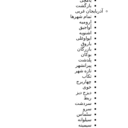
یامچی
بازگشت
آذربایجان غربی
تمام شهر‌ها
ارومیه
آواجیق
اشنویه
ایواوغلی
باروق
بازرگان
بوکان
پلدشت
پیرانشهر
تازه شهر
تکاب
چهاربرج
خوی
دیزج دیز
ربط
سردشت
سرو
سلماس
سیلوانه
سیمینه