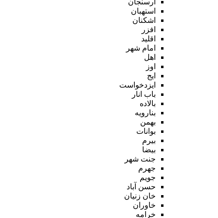
ارسنجان
استهبان
اشکنان
افزر
اقلید
امام شهر
اهل
اوز
ایج
ایزدخواست
باب انار
بالاده
بنارویه
بهمن
بوانات
بیرم
بیضا
جنت شهر
جهرم
جویم
حسن آباد
خان زنیان
خاوران
خرامه