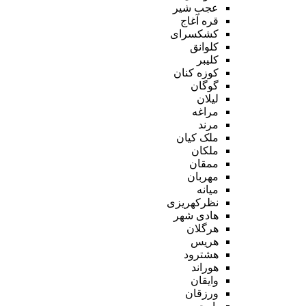
عجب شیر
قره آغاج
کشکسرای
کلوانق
کلیبر
کوزه کنان
گوگان
لیلان
مراغه
مرند
ملک کیان
ملکان
ممقان
مهربان
میانه
نظرکهریزی
هادی شهر
هرگلان
هریس
هشترود
هوراند
وایقان
ورزقان