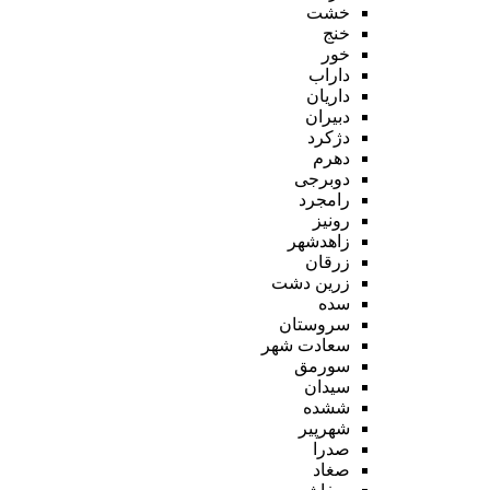
خشت
خنج
خور
داراب
داریان
دبیران
دژکرد
دهرم
دوبرجی
رامجرد
رونیز
زاهدشهر
زرقان
زرین دشت
سده
سروستان
سعادت شهر
سورمق
سیدان
ششده
شهرپیر
صدرا
صغاد