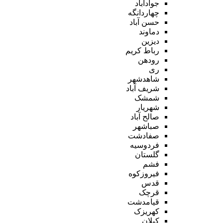
جوادآباد
چهاردانگه
حسن آباد
دماوند
دیزین
رباط کریم
رودهن
ری
شاهدشهر
شریف آباد
شمشک
شهریار
صالح آباد
صباشهر
صفادشت
فردوسیه
گلستان
فشم
فیروزکوه
قدس
قرچک
قیامدشت
کهریزک
کیلان