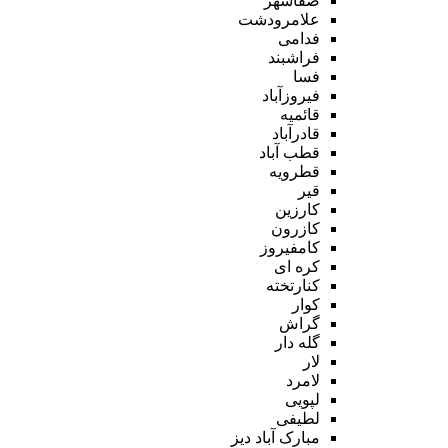
صفاشهر
علامرودشت
فدامی
فراشبند
فسا
فیروزآباد
قائمیه
قادرآباد
قطب آباد
قطرویه
قیر
کارزین
کازرون
کامفیروز
کره ای
کنارتخته
کوار
گراش
گله دار
لار
لامرد
لپویی
لطیفی
مبارک آباد دیز