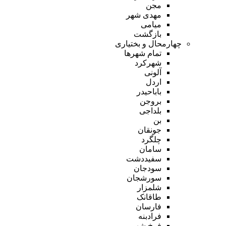
مجن
مهدی شهر
میامی
بازگشت
چهارمحال و بختیاری
تمام شهر‌ها
شهرکرد
آلونی
اردل
باباحیدر
بروجن
بلداجی
بن
جونقان
چلگرد
سامان
سفیددشت
سودجان
سورشجان
شلمزار
طاقانک
فارسان
فرادبنه
فرخ شهر