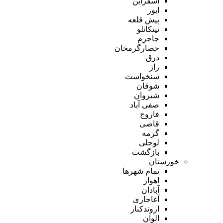
اسفراین
ایور
پیش قلعه
تیتکانلو
جاجرم
حصارگرمخان
درق
راز
سنخواست
شوقان
شیروان
صفی آباد
فاروج
قاضی
گرمه
لوجلی
بازگشت
خوزستان
تمام شهر‌ها
اهواز
آبادان
آغاجاری
اروندکنار
الوان