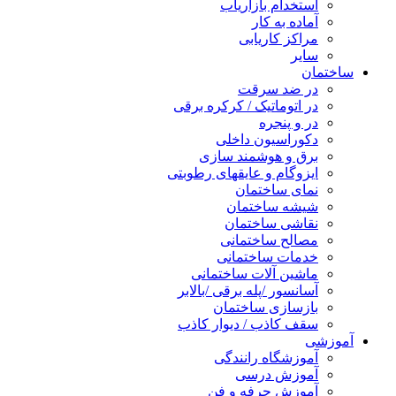
استخدام بازاریاب
آماده به کار
مراکز کاریابی
سایر
ساختمان
در ضد سرقت
در اتوماتیک / کرکره برقی
در و پنجره
دکوراسیون داخلی
برق و هوشمند سازی
ایزوگام و عایقهای رطوبتی
نمای ساختمان
شیشه ساختمان
نقاشی ساختمان
مصالح ساختمانی
خدمات ساختمانی
ماشین آلات ساختمانی
آسانسور /پله برقی /بالابر
بازسازی ساختمان
سقف کاذب / دیوار کاذب
آموزشی
آموزشگاه رانندگی
آموزش درسی
آموزش حرفه و فن