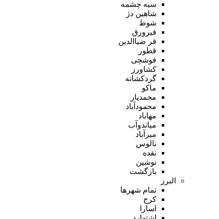
سیه چشمه
شاهین دژ
شوط
فیرورق
قر ضیاالدین
قطور
قوشچی
کشاورز
گردکشانه
ماکو
محمدیار
محمودآباد
مهاباد
میاندوآب
میرآباد
نالوس
نقده
نوشین
بازگشت
البرز
تمام شهر‌ها
کرج
اسارا
اشتهارد