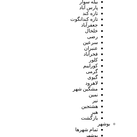
بیله سوار
پارس آباد
تازه کند
تازه کندانگوت
جعفرآباد
خلخال
رضی
سرعین
عنبران
فخرآباد
کلور
کوراییم
گرمی
گیوی
لاهرود
مشگین شهر
نمین
نیر
هشتجین
هیر
بازگشت
بوشهر
تمام شهر‌ها
بوشهر