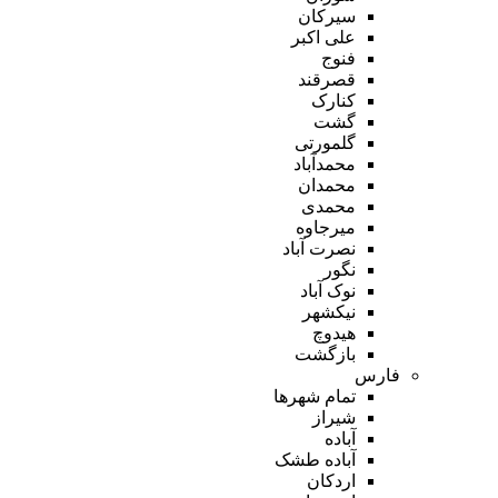
سیرکان
علی اکبر
فنوج
قصرقند
کنارک
گشت
گلمورتی
محمدآباد
محمدان
محمدی
میرجاوه
نصرت آباد
نگور
نوک آباد
نیکشهر
هیدوچ
بازگشت
فارس
تمام شهر‌ها
شیراز
آباده
آباده طشک
اردکان