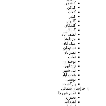
کاشمر
کدکن
کلات
کندر
گلبهار
گلمکان
گناباد
لطف آباد
مزدآوند
ملک آباد
نشتیفان
نصرآباد
نقاب
نوخندان
نیشابور
نیل شهر
همت آباد
یونسی
بازگشت
خراسان شمالی
تمام شهر‌ها
بجنورد
آشخانه