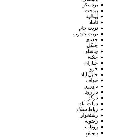
بردسکن
بیدخت
بینالود
تایباد
تربت جام
تربت حیدریه
جغتای
جنگل
چاشلو
چکنه
چناران
خرو
خلیل آباد
خواف
داورزن
در رود
درگز
دولت آباد
رباط سنگ
رشتخوار
رضویه
روداب
ریوش