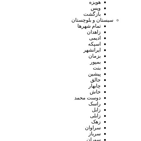
هویزه
ویس
بازگشت
سیستان و بلوچستان
تمام شهر‌ها
زاهدان
ادیمی
اسپکه
ایرانشهر
بزمان
بمپور
بنت
پیشین
جالق
چابهار
خاش
دوست محمد
راسک
زابل
زابلی
زهک
سراوان
سرباز
سوران