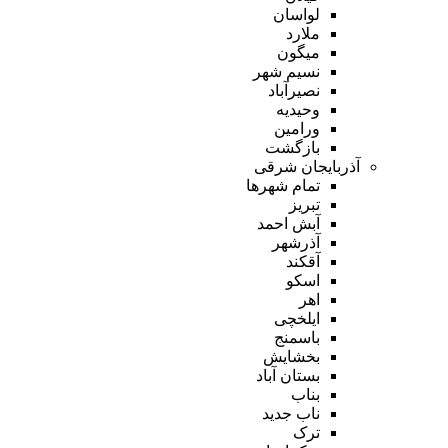
لواسان
ملارد
میگون
نسیم شهر
نصیرآباد
وحیدیه
ورامین
بازگشت
آذربایجان شرقی
تمام شهر‌ها
تبریز
آبش احمد
آذرشهر
آقکند
اسکو
اهر
ایلخچی
باسمنج
بخشایش
بستان آباد
بناب
ناب جدید
ترک