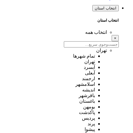
انتخاب استان
انتخاب استان
انتخاب همه
×
تهران
تمام شهر‌ها
تهران
آبسرد
آبعلی
ارجمند
اسلامشهر
اندیشه
باقرشهر
باغستان
بومهن
پاکدشت
پردیس
پرند
پیشوا