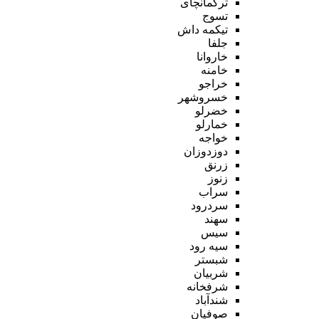
ترکمانچای
تسوج
تیکمه داش
جلفا
خاروانا
خامنه
خراجو
خسروشهر
خضرلو
خمارلو
خواجه
دوزدوزان
زرنق
زنوز
سراب
سردرود
سهند
سیس
سیه رود
شبستر
شربیان
شرفخانه
شندآباد
صوفیان