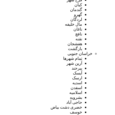
کیان
گندمان
گهرو
لردگان
مال خلیفه
ناغان
نافچ
نقنه
هفشجان
بازگشت
خراسان جنوبی
تمام شهر‌ها
آرین شهر
بیرجند
آیسک
ارسک
اسدیه
اسفدن
اسلامیه
بشرویه
حاجی آباد
خضری دشت بیاض
خوسف