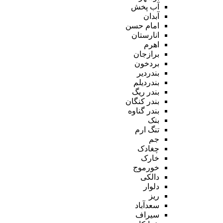
آب پخش
آبدان
امام حسن
انارستان
اهرم
برازجان
بردخون
بندردیر
بندردیلم
بندر ریگ
بندر کنگان
بندر گناوه
بنک
تنگ ارم
جم
چغادک
خارک
خورموج
دالکی
دلوار
ریز
سعدآباد
سیراف