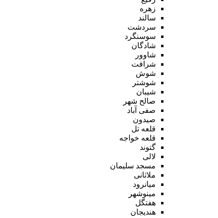
زهره
سالند
سردشت
سوسنگرد
شادگان
شاوور
شرافت
شوش
شوشتر
شیبان
صالح شهر
صفی آباد
صیدون
قلعه تل
قلعه خواجه
گتوند
لالی
مسجد سلیمان
ملاثانی
میانرود
مینوشهر
هفتگل
هندیجان