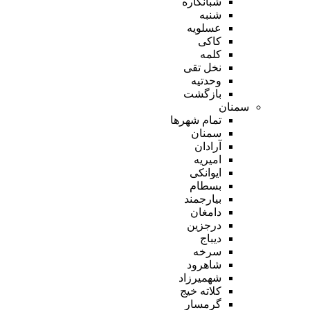
شبانکاره
شنبه
عسلویه
کاکی
کلمه
نخل تقی
وحدتیه
بازگشت
سمنان
تمام شهر‌ها
سمنان
آرادان
امیریه
ایوانکی
بسطام
بیارجمند
دامغان
درجزین
دیباج
سرخه
شاهرود
شهمیرزاد
کلاته خیج
گرمسار