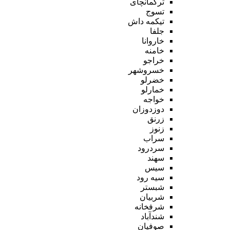
ترکمانچای
تسوج
تیکمه داش
جلفا
خاروانا
خامنه
خراجو
خسروشهر
خضرلو
خمارلو
خواجه
دوزدوزان
زرنق
زنوز
سراب
سردرود
سهند
سیس
سیه رود
شبستر
شربیان
شرفخانه
شندآباد
صوفیان