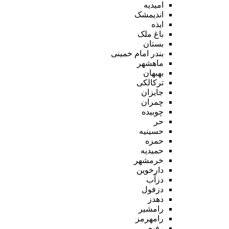
امیدیه
اندیمشک
ایذه
باغ ملک
بستان
بندر امام خمینی
ماهشهر
بهبهان
ترکالکی
جایزان
چمران
چوبیده
حر
حسینیه
حمزه
حمیدیه
خرمشهر
دارخوین
دزآب
دزفول
دهدز
رامشیر
رامهرمز
رفیع