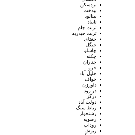
بردسکن
بیدخت
بینالود
تایباد
تربت جام
تربت حیدریه
جغتای
جنگل
چاشلو
چکنه
چناران
خرو
خلیل آباد
خواف
داورزن
در رود
درگز
دولت آباد
رباط سنگ
رشتخوار
رضویه
روداب
ریوش