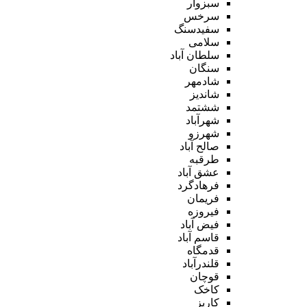
سبزوار
سرخس
سفیدسنگ
سلامی
سلطان آباد
سنگان
شادمهر
شاندیز
ششتمد
شهرآباد
شهرزو
صالح آباد
طرقبه
عشق آباد
فرهادگرد
فریمان
فیروزه
فیض آباد
قاسم آباد
قدمگاه
قلندرآباد
قوچان
کاخک
کاریز