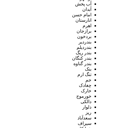
آب پخش
آبدان
امام حسن
انارستان
اهرم
برازجان
بردخون
بندردیر
بندردیلم
بندر ریگ
بندر کنگان
بندر گناوه
بنک
تنگ ارم
جم
چغادک
خارک
خورموج
دالکی
دلوار
ریز
سعدآباد
سیراف