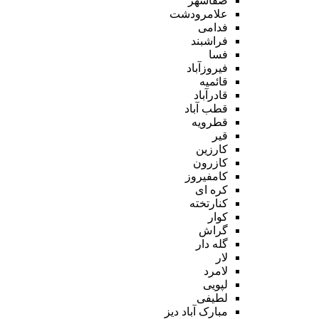
صفاشهر
علامرودشت
فدامی
فراشبند
فسا
فیروزآباد
قائمیه
قادرآباد
قطب آباد
قطرویه
قیر
کارزین
کازرون
کامفیروز
کره ای
کنارتخته
کوار
گراش
گله دار
لار
لامرد
لپویی
لطیفی
مبارک آباد دیز