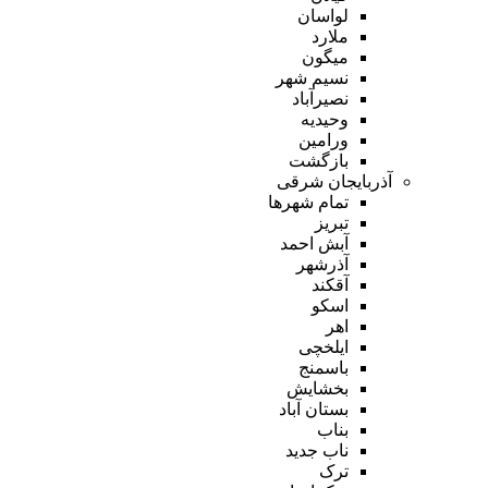
لواسان
ملارد
میگون
نسیم شهر
نصیرآباد
وحیدیه
ورامین
بازگشت
آذربایجان شرقی
تمام شهر‌ها
تبریز
آبش احمد
آذرشهر
آقکند
اسکو
اهر
ایلخچی
باسمنج
بخشایش
بستان آباد
بناب
ناب جدید
ترک