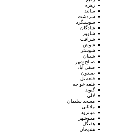
زهره
سالند
سردشت
سوسنگرد
شادگان
شاوور
شرافت
شوش
شوشتر
شیبان
صالح شهر
صفی آباد
صیدون
قلعه تل
قلعه خواجه
گتوند
لالی
مسجد سلیمان
ملاثانی
میانرود
مینوشهر
هفتگل
هندیجان