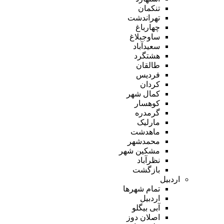
تنکمان
تهراندشت
چهارباغ
ساوجبلاغ
سعیدآباد
هشتگرد
طالقان
فردیس
کردان
کمال شهر
کوهسار
گرمدره
مارلیک
ماهدشت
محمدشهر
مشکین شهر
نظرآباد
بازگشت
اردبیل
تمام شهر‌ها
اردبیل
آبی بیگلو
اصلان دوز