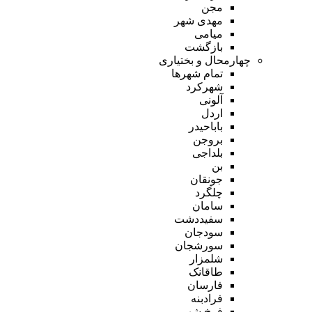
مجن
مهدی شهر
میامی
بازگشت
چهارمحال و بختیاری
تمام شهر‌ها
شهرکرد
آلونی
اردل
باباحیدر
بروجن
بلداجی
بن
جونقان
چلگرد
سامان
سفیددشت
سودجان
سورشجان
شلمزار
طاقانک
فارسان
فرادبنه
فرخ شهر