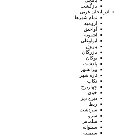
یامچی
بازگشت
آذربایجان غربی
تمام شهر‌ها
ارومیه
آواجیق
اشنویه
ایواوغلی
باروق
بازرگان
بوکان
پلدشت
پیرانشهر
تازه شهر
تکاب
چهاربرج
خوی
دیزج دیز
ربط
سردشت
سرو
سلماس
سیلوانه
سیمینه