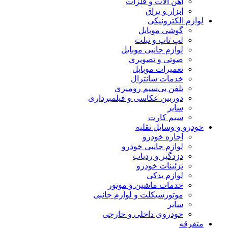
آهن آلات و فلزات
ابزار و یراق
لوازم الکترونیکی
گوشی موبایل
لپ تاپ و تبلت
لوازم جانبی موبایل
صوتی و تصویری
تعمیرات موبایل
خدمات سانترال
تلفن بی‌سیم رومیزی
دوربین عکاسی و فیلمبرداری
سایر
سیم کارت
خودرو و وسایل نقلیه
اجاره خودرو
لوازم جانبی خودرو
دزدگیر و ردیاب
تزئینات خودرو
لوازم یدکی
خدمات ماشین و موتور
موتورسیکلت و لوازم جانبی
سایر
خودروی داخلی و خارجی
متفرقه