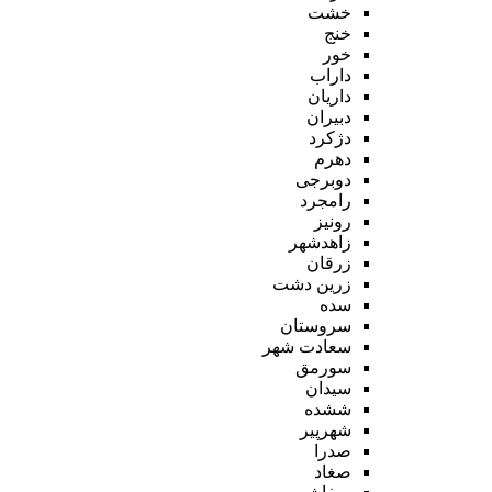
خشت
خنج
خور
داراب
داریان
دبیران
دژکرد
دهرم
دوبرجی
رامجرد
رونیز
زاهدشهر
زرقان
زرین دشت
سده
سروستان
سعادت شهر
سورمق
سیدان
ششده
شهرپیر
صدرا
صغاد