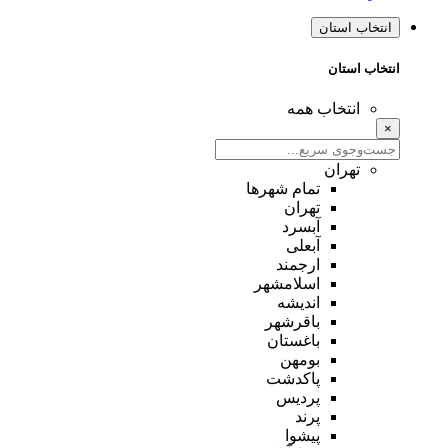
انتخاب استان
انتخاب استان
انتخاب همه
×
تهران
تمام شهر‌ها
تهران
آبسرد
آبعلی
ارجمند
اسلامشهر
اندیشه
باقرشهر
باغستان
بومهن
پاکدشت
پردیس
پرند
پیشوا