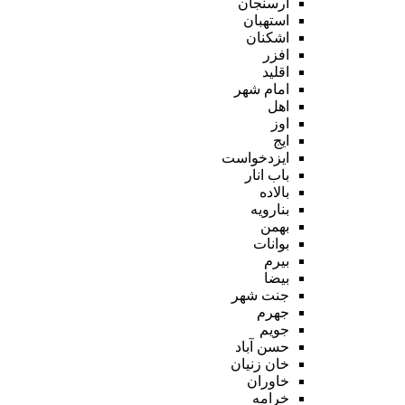
ارسنجان
استهبان
اشکنان
افزر
اقلید
امام شهر
اهل
اوز
ایج
ایزدخواست
باب انار
بالاده
بنارویه
بهمن
بوانات
بیرم
بیضا
جنت شهر
جهرم
جویم
حسن آباد
خان زنیان
خاوران
خرامه