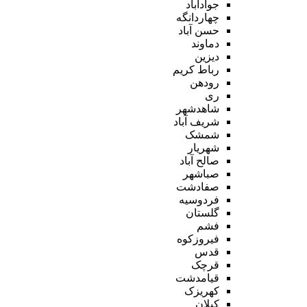
جوادآباد
چهاردانگه
حسن آباد
دماوند
دیزین
رباط کریم
رودهن
ری
شاهدشهر
شریف آباد
شمشک
شهریار
صالح آباد
صباشهر
صفادشت
فردوسیه
گلستان
فشم
فیروزکوه
قدس
قرچک
قیامدشت
کهریزک
کیلان