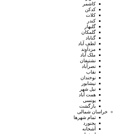
کاشمر
کدکن
کلات
کندر
گلبهار
گلمکان
گناباد
لطف آباد
مزدآوند
ملک آباد
نشتیفان
نصرآباد
نقاب
نوخندان
نیشابور
نیل شهر
همت آباد
یونسی
بازگشت
خراسان شمالی
تمام شهر‌ها
بجنورد
آشخانه