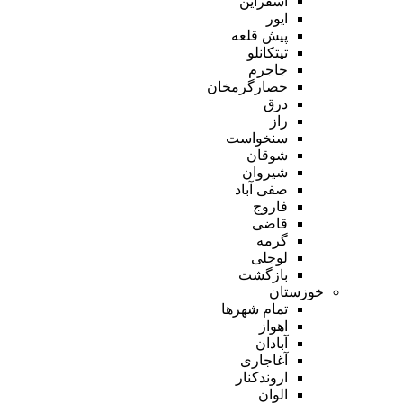
اسفراین
ایور
پیش قلعه
تیتکانلو
جاجرم
حصارگرمخان
درق
راز
سنخواست
شوقان
شیروان
صفی آباد
فاروج
قاضی
گرمه
لوجلی
بازگشت
خوزستان
تمام شهر‌ها
اهواز
آبادان
آغاجاری
اروندکنار
الوان