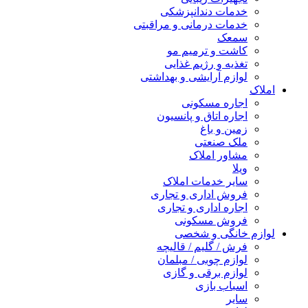
خدمات دندانپزشکی
خدمات درمانی و مراقبتی
سمعک
کاشت و ترمیم مو
تغذیه و رژیم غذایی
لوازم آرایشی و بهداشتی
املاک
اجاره مسکونی
اجاره اتاق و پانسیون
زمین و باغ
ملک صنعتی
مشاور املاک
ویلا
سایر خدمات املاک
فروش اداری و تجاری
اجاره اداری و تجاری
فروش مسکونی
لوازم خانگی و شخصی
فرش / گلیم / قالیچه
لوازم چوبی / مبلمان
لوازم برقی و گازی
اسباب بازی
سایر