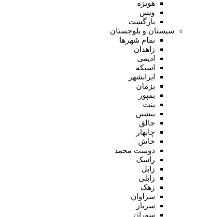
هویزه
ویس
بازگشت
سیستان و بلوچستان
تمام شهر‌ها
زاهدان
ادیمی
اسپکه
ایرانشهر
بزمان
بمپور
بنت
پیشین
جالق
چابهار
خاش
دوست محمد
راسک
زابل
زابلی
زهک
سراوان
سرباز
سوران