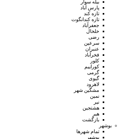
بیله سوار
پارس آباد
تازه کند
تازه کندانگوت
جعفرآباد
خلخال
رضی
سرعین
عنبران
فخرآباد
کلور
کوراییم
گرمی
گیوی
لاهرود
مشگین شهر
نمین
نیر
هشتجین
هیر
بازگشت
بوشهر
تمام شهر‌ها
بوشهر