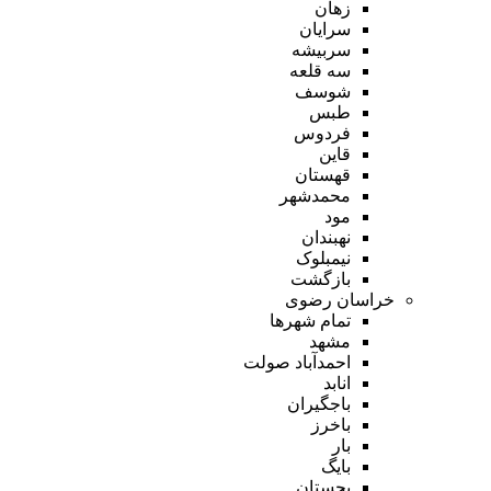
زهان
سرایان
سربیشه
سه قلعه
شوسف
طبس
فردوس
قاین
قهستان
محمدشهر
مود
نهبندان
نیمبلوک
بازگشت
خراسان رضوی
تمام شهر‌ها
مشهد
احمدآباد صولت
انابد
باجگیران
باخرز
بار
بایگ
بجستان