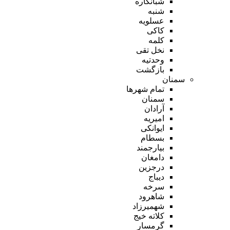
شبانکاره
شنبه
عسلویه
کاکی
کلمه
نخل تقی
وحدتیه
بازگشت
سمنان
تمام شهر‌ها
سمنان
آرادان
امیریه
ایوانکی
بسطام
بیارجمند
دامغان
درجزین
دیباج
سرخه
شاهرود
شهمیرزاد
کلاته خیج
گرمسار