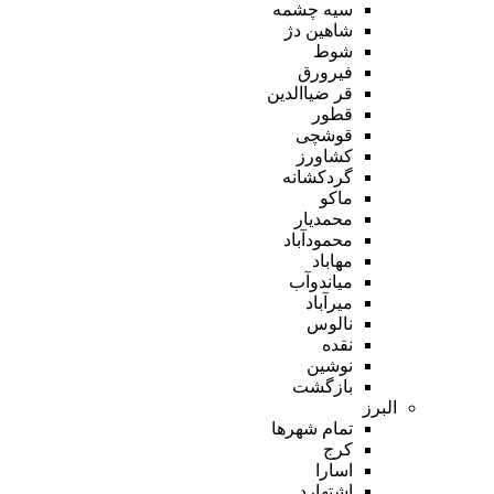
سیه چشمه
شاهین دژ
شوط
فیرورق
قر ضیاالدین
قطور
قوشچی
کشاورز
گردکشانه
ماکو
محمدیار
محمودآباد
مهاباد
میاندوآب
میرآباد
نالوس
نقده
نوشین
بازگشت
البرز
تمام شهر‌ها
کرج
اسارا
اشتهارد