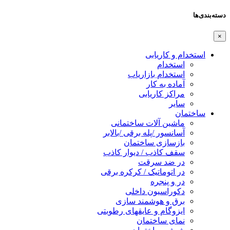
دسته‌بندی‌ها
×
استخدام و کاریابی
استخدام
استخدام بازاریاب
آماده به کار
مراکز کاریابی
سایر
ساختمان
ماشین آلات ساختمانی
آسانسور /پله برقی /بالابر
بازسازی ساختمان
سقف کاذب / دیوار کاذب
در ضد سرقت
در اتوماتیک / کرکره برقی
در و پنجره
دکوراسیون داخلی
برق و هوشمند سازی
ایزوگام و عایقهای رطوبتی
نمای ساختمان