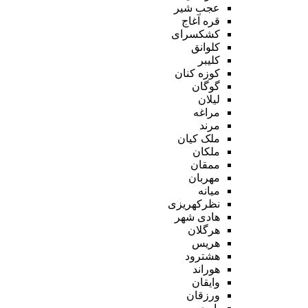
عجب شیر
قره آغاج
کشکسرای
کلوانق
کلیبر
کوزه کنان
گوگان
لیلان
مراغه
مرند
ملک کیان
ملکان
ممقان
مهربان
میانه
نظرکهریزی
هادی شهر
هرگلان
هریس
هشترود
هوراند
وایقان
ورزقان