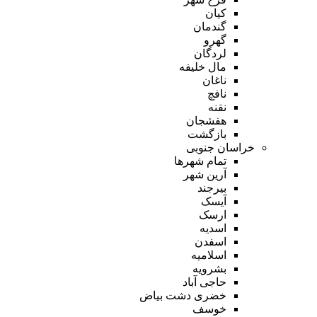
کیان
گندمان
گهرو
لردگان
مال خلیفه
ناغان
نافچ
نقنه
هفشجان
بازگشت
خراسان جنوبی
تمام شهر‌ها
آرین شهر
بیرجند
آیسک
ارسک
اسدیه
اسفدن
اسلامیه
بشرویه
حاجی آباد
خضری دشت بیاض
خوسف