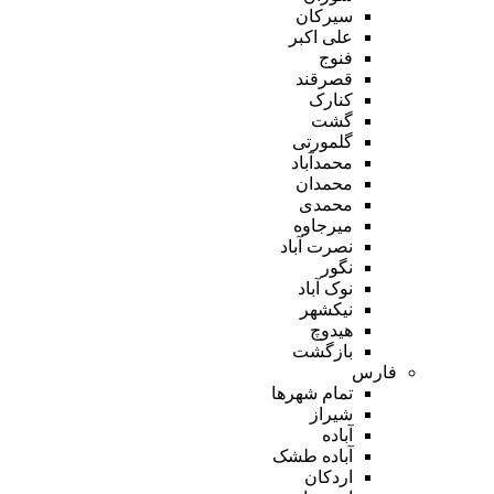
سیرکان
علی اکبر
فنوج
قصرقند
کنارک
گشت
گلمورتی
محمدآباد
محمدان
محمدی
میرجاوه
نصرت آباد
نگور
نوک آباد
نیکشهر
هیدوچ
بازگشت
فارس
تمام شهر‌ها
شیراز
آباده
آباده طشک
اردکان