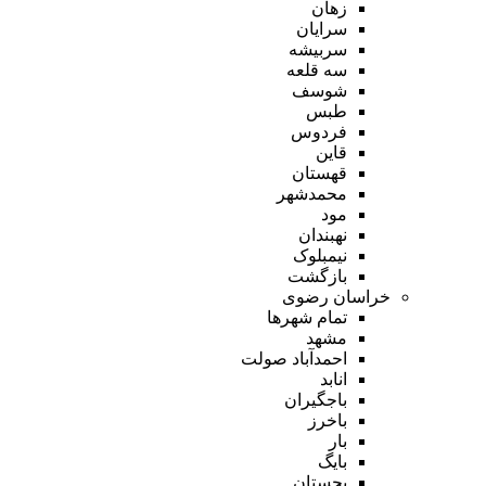
زهان
سرایان
سربیشه
سه قلعه
شوسف
طبس
فردوس
قاین
قهستان
محمدشهر
مود
نهبندان
نیمبلوک
بازگشت
خراسان رضوی
تمام شهر‌ها
مشهد
احمدآباد صولت
انابد
باجگیران
باخرز
بار
بایگ
بجستان