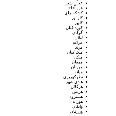
عجب شیر
قره آغاج
کشکسرای
کلوانق
کلیبر
کوزه کنان
گوگان
لیلان
مراغه
مرند
ملک کیان
ملکان
ممقان
مهربان
میانه
نظرکهریزی
هادی شهر
هرگلان
هریس
هشترود
هوراند
وایقان
ورزقان