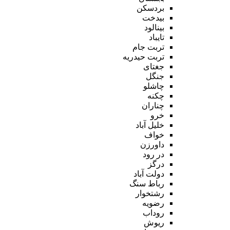
بردسکن
بیدخت
بینالود
تایباد
تربت جام
تربت حیدریه
جغتای
جنگل
چاشلو
چکنه
چناران
خرو
خلیل آباد
خواف
داورزن
در رود
درگز
دولت آباد
رباط سنگ
رشتخوار
رضویه
روداب
ریوش