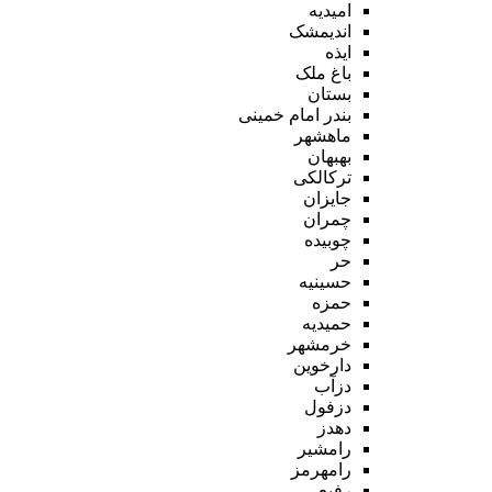
امیدیه
اندیمشک
ایذه
باغ ملک
بستان
بندر امام خمینی
ماهشهر
بهبهان
ترکالکی
جایزان
چمران
چوبیده
حر
حسینیه
حمزه
حمیدیه
خرمشهر
دارخوین
دزآب
دزفول
دهدز
رامشیر
رامهرمز
رفیع