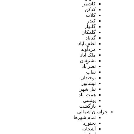
کاشمر
کدکن
کلات
کندر
گلبهار
گلمکان
گناباد
لطف آباد
مزدآوند
ملک آباد
نشتیفان
نصرآباد
نقاب
نوخندان
نیشابور
نیل شهر
همت آباد
یونسی
بازگشت
خراسان شمالی
تمام شهر‌ها
بجنورد
آشخانه