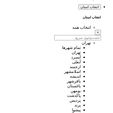
انتخاب استان
انتخاب استان
انتخاب همه
×
تهران
تمام شهر‌ها
تهران
آبسرد
آبعلی
ارجمند
اسلامشهر
اندیشه
باقرشهر
باغستان
بومهن
پاکدشت
پردیس
پرند
پیشوا