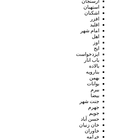
ارسنجان
استهبان
اشکنان
افزر
اقلید
امام شهر
اهل
اوز
ایج
ایزدخواست
باب انار
بالاده
بنارویه
بهمن
بوانات
بیرم
بیضا
جنت شهر
جهرم
جویم
حسن آباد
خان زنیان
خاوران
خرامه