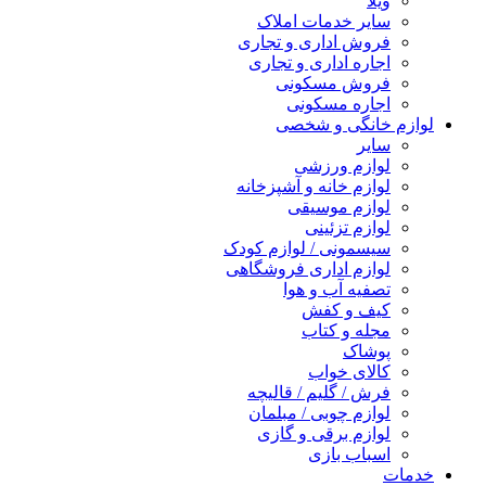
ویلا
سایر خدمات املاک
فروش اداری و تجاری
اجاره اداری و تجاری
فروش مسکونی
اجاره مسکونی
لوازم خانگی و شخصی
سایر
لوازم ورزشی
لوازم خانه و آشپزخانه
لوازم موسیقی
لوازم تزئینی
سیسمونی / لوازم کودک
لوازم اداری فروشگاهی
تصفیه آب و هوا
کیف و کفش
مجله و کتاب
پوشاک
کالای خواب
فرش / گلیم / قالیچه
لوازم چوبی / مبلمان
لوازم برقی و گازی
اسباب بازی
خدمات