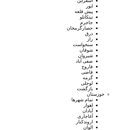
اسفراین
ایور
پیش قلعه
تیتکانلو
جاجرم
حصارگرمخان
درق
راز
سنخواست
شوقان
شیروان
صفی آباد
فاروج
قاضی
گرمه
لوجلی
بازگشت
خوزستان
تمام شهر‌ها
اهواز
آبادان
آغاجاری
اروندکنار
الوان