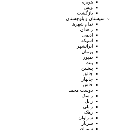
هویزه
ویس
بازگشت
سیستان و بلوچستان
تمام شهر‌ها
زاهدان
ادیمی
اسپکه
ایرانشهر
بزمان
بمپور
بنت
پیشین
جالق
چابهار
خاش
دوست محمد
راسک
زابل
زابلی
زهک
سراوان
سرباز
سوران