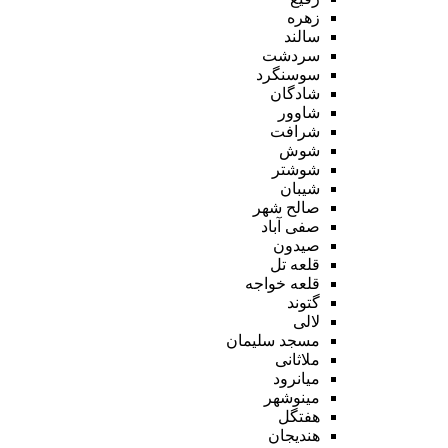
زهره
سالند
سردشت
سوسنگرد
شادگان
شاوور
شرافت
شوش
شوشتر
شیبان
صالح شهر
صفی آباد
صیدون
قلعه تل
قلعه خواجه
گتوند
لالی
مسجد سلیمان
ملاثانی
میانرود
مینوشهر
هفتگل
هندیجان