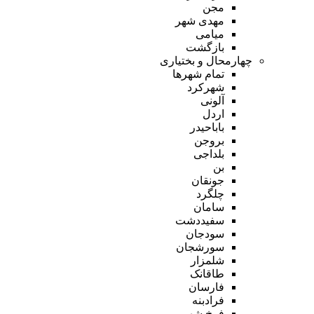
مجن
مهدی شهر
میامی
بازگشت
چهارمحال و بختیاری
تمام شهر‌ها
شهرکرد
آلونی
اردل
باباحیدر
بروجن
بلداجی
بن
جونقان
چلگرد
سامان
سفیددشت
سودجان
سورشجان
شلمزار
طاقانک
فارسان
فرادبنه
فرخ شهر