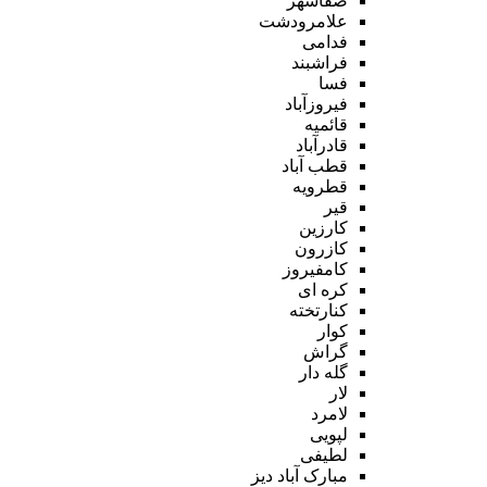
صفاشهر
علامرودشت
فدامی
فراشبند
فسا
فیروزآباد
قائمیه
قادرآباد
قطب آباد
قطرویه
قیر
کارزین
کازرون
کامفیروز
کره ای
کنارتخته
کوار
گراش
گله دار
لار
لامرد
لپویی
لطیفی
مبارک آباد دیز