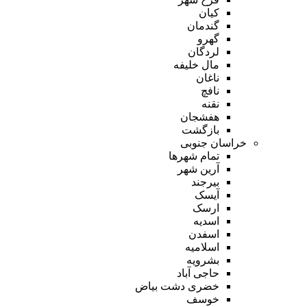
کیان
گندمان
گهرو
لردگان
مال خلیفه
ناغان
نافچ
نقنه
هفشجان
بازگشت
خراسان جنوبی
تمام شهر‌ها
آرین شهر
بیرجند
آیسک
ارسک
اسدیه
اسفدن
اسلامیه
بشرویه
حاجی آباد
خضری دشت بیاض
خوسف