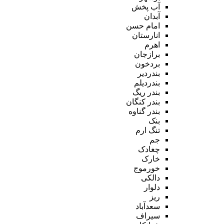
آب پخش
آبدان
امام حسن
انارستان
اهرم
برازجان
بردخون
بندردیر
بندردیلم
بندر ریگ
بندر کنگان
بندر گناوه
بنک
تنگ ارم
جم
چغادک
خارک
خورموج
دالکی
دلوار
ریز
سعدآباد
سیراف