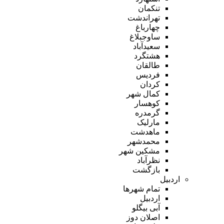
تنکمان
تهراندشت
چهارباغ
ساوجبلاغ
سعیدآباد
هشتگرد
طالقان
فردیس
کردان
کمال شهر
کوهسار
گرمدره
مارلیک
ماهدشت
محمدشهر
مشکین شهر
نظرآباد
بازگشت
اردبیل
تمام شهر‌ها
اردبیل
آبی بیگلو
اصلان دوز