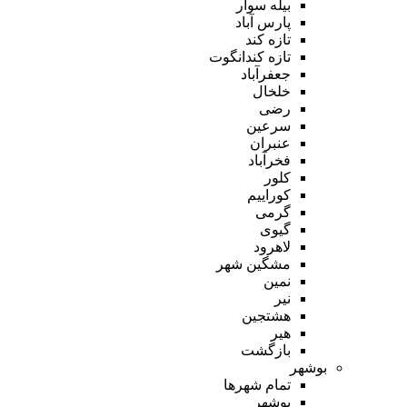
بیله سوار
پارس آباد
تازه کند
تازه کندانگوت
جعفرآباد
خلخال
رضی
سرعین
عنبران
فخرآباد
کلور
کوراییم
گرمی
گیوی
لاهرود
مشگین شهر
نمین
نیر
هشتجین
هیر
بازگشت
بوشهر
تمام شهر‌ها
بوشهر