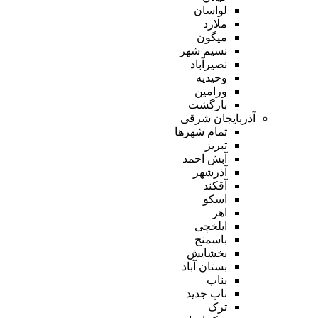
لواسان
ملارد
میگون
نسیم شهر
نصیرآباد
وحیدیه
ورامین
بازگشت
آذربایجان شرقی
تمام شهر‌ها
تبریز
آبش احمد
آذرشهر
آقکند
اسکو
اهر
ایلخچی
باسمنج
بخشایش
بستان آباد
بناب
ناب جدید
ترک