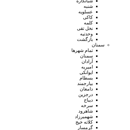
شبانکاره
شنبه
عسلویه
کاکی
کلمه
نخل تقی
وحدتیه
بازگشت
سمنان
تمام شهر‌ها
سمنان
آرادان
امیریه
ایوانکی
بسطام
بیارجمند
دامغان
درجزین
دیباج
سرخه
شاهرود
شهمیرزاد
کلاته خیج
گرمسار