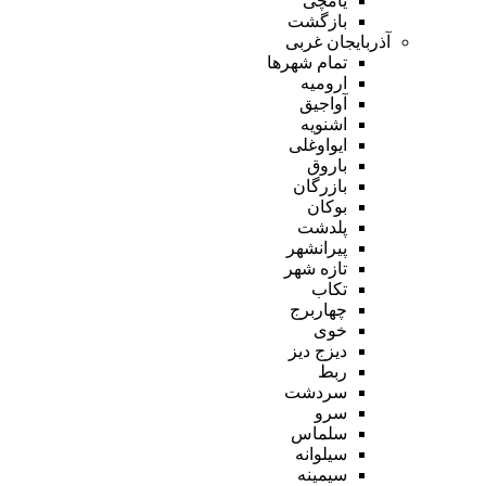
یامچی
بازگشت
آذربایجان غربی
تمام شهر‌ها
ارومیه
آواجیق
اشنویه
ایواوغلی
باروق
بازرگان
بوکان
پلدشت
پیرانشهر
تازه شهر
تکاب
چهاربرج
خوی
دیزج دیز
ربط
سردشت
سرو
سلماس
سیلوانه
سیمینه