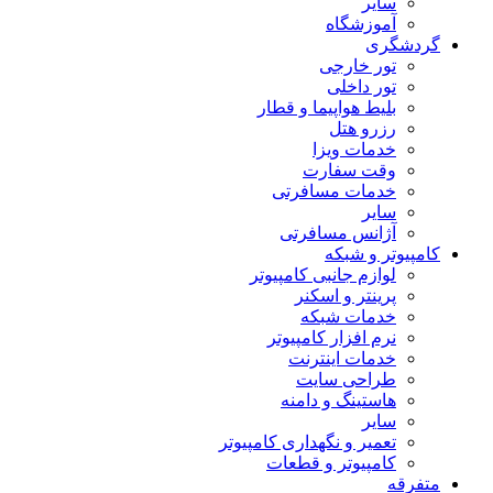
سایر
آموزشگاه
گردشگری
تور خارجی
تور داخلی
بلیط هواپیما و قطار
رزرو هتل
خدمات ویزا
وقت سفارت
خدمات مسافرتی
سایر
آژانس مسافرتی
کامپیوتر و شبکه
لوازم جانبی کامپیوتر
پرینتر و اسکنر
خدمات شبکه
نرم افزار کامپیوتر
خدمات اینترنت
طراحی سایت
هاستینگ و دامنه
سایر
تعمیر و نگهداری کامپیوتر
کامپیوتر و قطعات
متفرقه