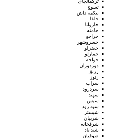
ترکمانچای
تسوج
تیکمه داش
جلفا
خاروانا
خامنه
خراجو
خسروشهر
خضرلو
خمارلو
خواجه
دوزدوزان
زرنق
زنوز
سراب
سردرود
سهند
سیس
سیه رود
شبستر
شربیان
شرفخانه
شندآباد
صوفیان