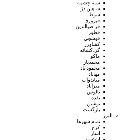
سیه چشمه
شاهین دژ
شوط
فیرورق
قر ضیاالدین
قطور
قوشچی
کشاورز
گردکشانه
ماکو
محمدیار
محمودآباد
مهاباد
میاندوآب
میرآباد
نالوس
نقده
نوشین
بازگشت
البرز
تمام شهر‌ها
کرج
اسارا
اشتهارد