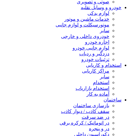
صوتی و تصویری
خودرو و وسایل نقلیه
لوازم یدکی
خدمات ماشین و موتور
موتورسیکلت و لوازم جانبی
سایر
خودروی داخلی و خارجی
اجاره خودرو
لوازم جانبی خودرو
دزدگیر و ردیاب
تزئینات خودرو
استخدام و کاریابی
مراکز کاریابی
سایر
استخدام
استخدام بازاریاب
آماده به کار
ساختمان
بازسازی ساختمان
سقف کاذب / دیوار کاذب
در ضد سرقت
در اتوماتیک / کرکره برقی
در و پنجره
دکوراسیون داخلی