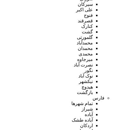
سیرکان
علی اکبر
فنوج
قصرقند
کنارک
گشت
گلمورتی
محمدآباد
محمدان
محمدی
میرجاوه
نصرت آباد
نگور
نوک آباد
نیکشهر
هیدوچ
بازگشت
فارس
تمام شهر‌ها
شیراز
آباده
آباده طشک
اردکان