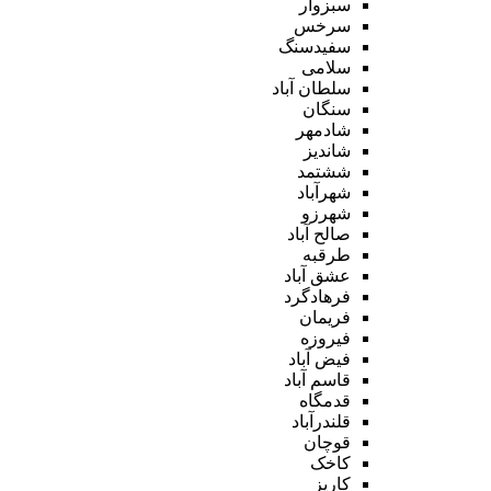
سبزوار
سرخس
سفیدسنگ
سلامی
سلطان آباد
سنگان
شادمهر
شاندیز
ششتمد
شهرآباد
شهرزو
صالح آباد
طرقبه
عشق آباد
فرهادگرد
فریمان
فیروزه
فیض آباد
قاسم آباد
قدمگاه
قلندرآباد
قوچان
کاخک
کاریز