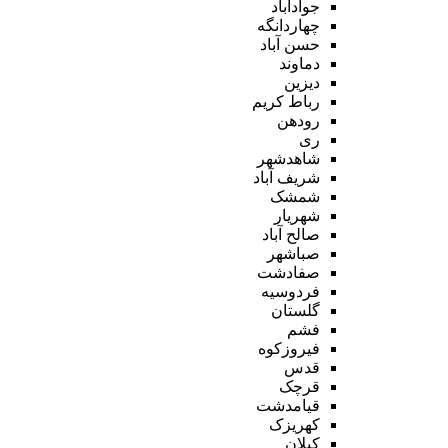
جوادآباد
چهاردانگه
حسن آباد
دماوند
دیزین
رباط کریم
رودهن
ری
شاهدشهر
شریف آباد
شمشک
شهریار
صالح آباد
صباشهر
صفادشت
فردوسیه
گلستان
فشم
فیروزکوه
قدس
قرچک
قیامدشت
کهریزک
کیلان