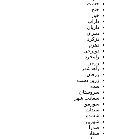
خشت
خنج
خور
داراب
داریان
دبیران
دژکرد
دهرم
دوبرجی
رامجرد
رونیز
زاهدشهر
زرقان
زرین دشت
سده
سروستان
سعادت شهر
سورمق
سیدان
ششده
شهرپیر
صدرا
صغاد