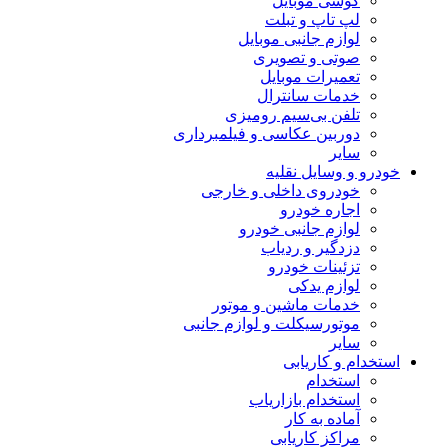
گوشی موبایل
لپ تاپ و تبلت
لوازم جانبی موبایل
صوتی و تصویری
تعمیرات موبایل
خدمات سانترال
تلفن بی‌سیم رومیزی
دوربین عکاسی و فیلمبرداری
سایر
خودرو و وسایل نقلیه
خودروی داخلی و خارجی
اجاره خودرو
لوازم جانبی خودرو
دزدگیر و ردیاب
تزئینات خودرو
لوازم یدکی
خدمات ماشین و موتور
موتورسیکلت و لوازم جانبی
سایر
استخدام و کاریابی
استخدام
استخدام بازاریاب
آماده به کار
مراکز کاریابی