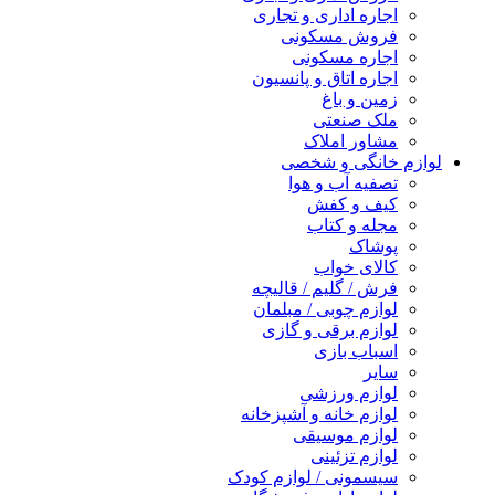
اجاره اداری و تجاری
فروش مسکونی
اجاره مسکونی
اجاره اتاق و پانسیون
زمین و باغ
ملک صنعتی
مشاور املاک
لوازم خانگی و شخصی
تصفیه آب و هوا
کیف و کفش
مجله و کتاب
پوشاک
کالای خواب
فرش / گلیم / قالیچه
لوازم چوبی / مبلمان
لوازم برقی و گازی
اسباب بازی
سایر
لوازم ورزشی
لوازم خانه و آشپزخانه
لوازم موسیقی
لوازم تزئینی
سیسمونی / لوازم کودک