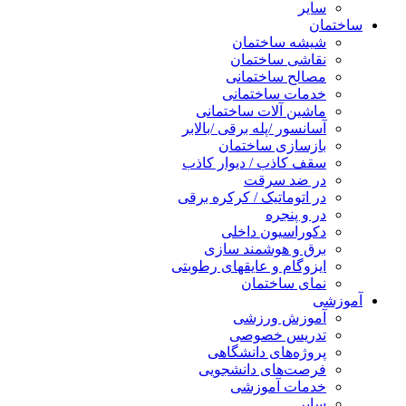
سایر
ساختمان
شیشه ساختمان
نقاشی ساختمان
مصالح ساختمانی
خدمات ساختمانی
ماشین آلات ساختمانی
آسانسور /پله برقی /بالابر
بازسازی ساختمان
سقف کاذب / دیوار کاذب
در ضد سرقت
در اتوماتیک / کرکره برقی
در و پنجره
دکوراسیون داخلی
برق و هوشمند سازی
ایزوگام و عایقهای رطوبتی
نمای ساختمان
آموزشی
آموزش ورزشی
تدریس خصوصی
پروژه‌های دانشگاهی
فرصت‌های دانشجویی
خدمات آموزشی
سایر