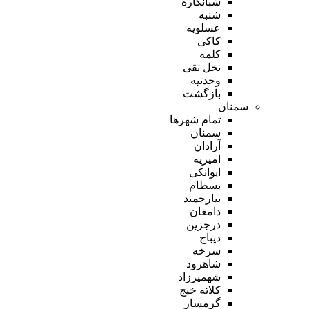
شبانکاره
شنبه
عسلویه
کاکی
کلمه
نخل تقی
وحدتیه
بازگشت
سمنان
تمام شهر‌ها
سمنان
آرادان
امیریه
ایوانکی
بسطام
بیارجمند
دامغان
درجزین
دیباج
سرخه
شاهرود
شهمیرزاد
کلاته خیج
گرمسار