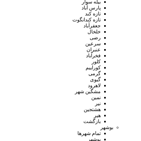
بیله سوار
پارس آباد
تازه کند
تازه کندانگوت
جعفرآباد
خلخال
رضی
سرعین
عنبران
فخرآباد
کلور
کوراییم
گرمی
گیوی
لاهرود
مشگین شهر
نمین
نیر
هشتجین
هیر
بازگشت
بوشهر
تمام شهر‌ها
بوشهر