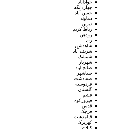
جوادآباد
چهاردانگه
حسن آباد
دماوند
دیزین
رباط کریم
رودهن
ری
شاهدشهر
شریف آباد
شمشک
شهریار
صالح آباد
صباشهر
صفادشت
فردوسیه
گلستان
فشم
فیروزکوه
قدس
قرچک
قیامدشت
کهریزک
کیلان