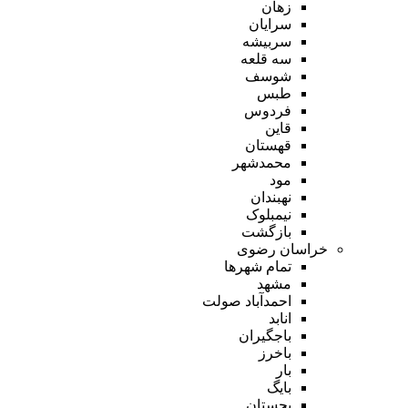
زهان
سرایان
سربیشه
سه قلعه
شوسف
طبس
فردوس
قاین
قهستان
محمدشهر
مود
نهبندان
نیمبلوک
بازگشت
خراسان رضوی
تمام شهر‌ها
مشهد
احمدآباد صولت
انابد
باجگیران
باخرز
بار
بایگ
بجستان