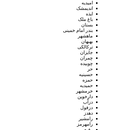
امیدیه
اندیمشک
ایذه
باغ ملک
بستان
بندر امام خمینی
ماهشهر
بهبهان
ترکالکی
جایزان
چمران
چوبیده
حر
حسینیه
حمزه
حمیدیه
خرمشهر
دارخوین
دزآب
دزفول
دهدز
رامشیر
رامهرمز
رفیع