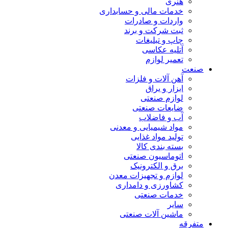
هنری
خدمات مالی و حسابداری
واردات و صادرات
ثبت شرکت و برند
چاپ و تبلیغات
آتلیه عکاسی
تعمیر لوازم
صنعت
آهن آلات و فلزات
ابزار و یراق
لوازم صنعتی
ضایعات صنعتی
آب و فاضلاب
مواد شیمیایی و معدنی
تولید مواد غذایی
بسته بندی کالا
اتوماسیون صنعتی
برق و الکترونیک
لوازم و تجهیزات معدن
کشاورزی و دامداری
خدمات صنعتی
سایر
ماشین آلات صنعتی
متفرقه