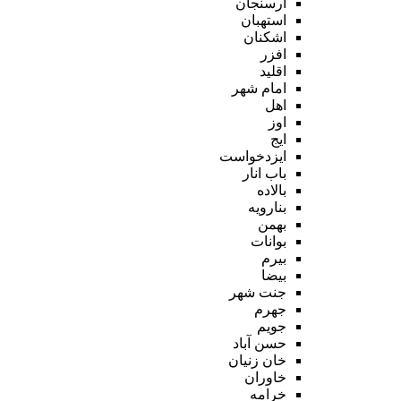
ارسنجان
استهبان
اشکنان
افزر
اقلید
امام شهر
اهل
اوز
ایج
ایزدخواست
باب انار
بالاده
بنارویه
بهمن
بوانات
بیرم
بیضا
جنت شهر
جهرم
جویم
حسن آباد
خان زنیان
خاوران
خرامه