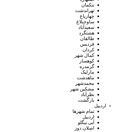
تنکمان
تهراندشت
چهارباغ
ساوجبلاغ
سعیدآباد
هشتگرد
طالقان
فردیس
کردان
کمال شهر
کوهسار
گرمدره
مارلیک
ماهدشت
محمدشهر
مشکین شهر
نظرآباد
بازگشت
اردبیل
تمام شهر‌ها
اردبیل
آبی بیگلو
اصلان دوز