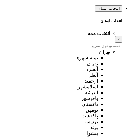
انتخاب استان
انتخاب استان
انتخاب همه
×
تهران
تمام شهر‌ها
تهران
آبسرد
آبعلی
ارجمند
اسلامشهر
اندیشه
باقرشهر
باغستان
بومهن
پاکدشت
پردیس
پرند
پیشوا