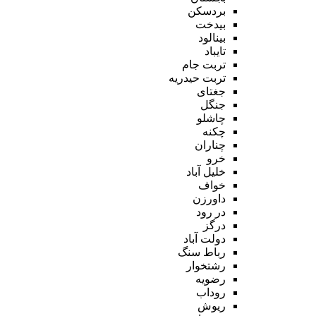
بردسکن
بیدخت
بینالود
تایباد
تربت جام
تربت حیدریه
جغتای
جنگل
چاشلو
چکنه
چناران
خرو
خلیل آباد
خواف
داورزن
در رود
درگز
دولت آباد
رباط سنگ
رشتخوار
رضویه
روداب
ریوش