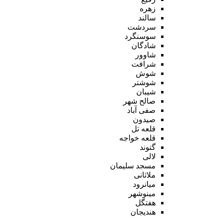
زهره
سالند
سردشت
سوسنگرد
شادگان
شاوور
شرافت
شوش
شوشتر
شیبان
صالح شهر
صفی آباد
صیدون
قلعه تل
قلعه خواجه
گتوند
لالی
مسجد سلیمان
ملاثانی
میانرود
مینوشهر
هفتگل
هندیجان