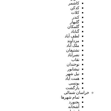
کاشمر
کدکن
کلات
کندر
گلبهار
گلمکان
گناباد
لطف آباد
مزدآوند
ملک آباد
نشتیفان
نصرآباد
نقاب
نوخندان
نیشابور
نیل شهر
همت آباد
یونسی
بازگشت
خراسان شمالی
تمام شهر‌ها
بجنورد
آشخانه