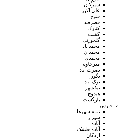
سیرکان
علی اکبر
فنوج
قصرقند
کنارک
گشت
گلمورتی
محمدآباد
محمدان
محمدی
میرجاوه
نصرت آباد
نگور
نوک آباد
نیکشهر
هیدوچ
بازگشت
فارس
تمام شهر‌ها
شیراز
آباده
آباده طشک
اردکان