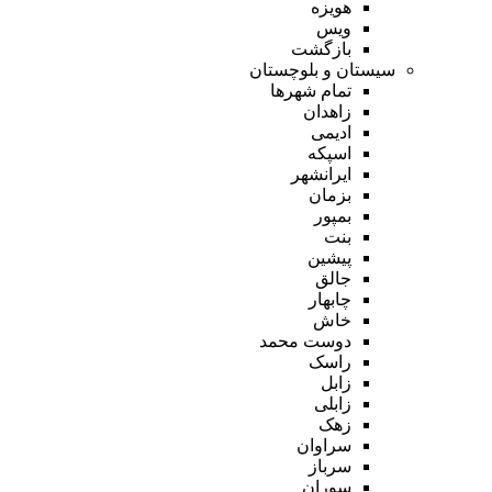
هویزه
ویس
بازگشت
سیستان و بلوچستان
تمام شهر‌ها
زاهدان
ادیمی
اسپکه
ایرانشهر
بزمان
بمپور
بنت
پیشین
جالق
چابهار
خاش
دوست محمد
راسک
زابل
زابلی
زهک
سراوان
سرباز
سوران