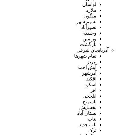
لواسان
ملارد
میگون
نسیم شهر
نصیرآباد
وحیدیه
ورامین
بازگشت
آذربایجان شرقی
تمام شهر‌ها
تبریز
آبش احمد
آذرشهر
آقکند
اسکو
اهر
ایلخچی
باسمنج
بخشایش
بستان آباد
بناب
ناب جدید
ترک