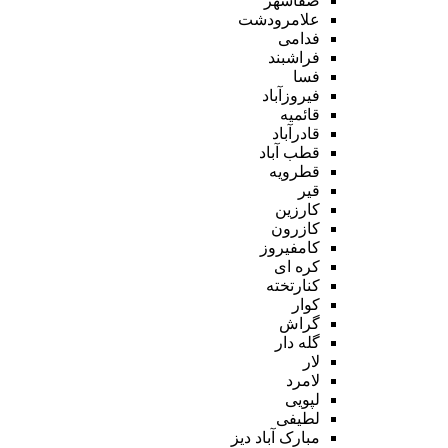
صفاشهر
علامرودشت
فدامی
فراشبند
فسا
فیروزآباد
قائمیه
قادرآباد
قطب آباد
قطرویه
قیر
کارزین
کازرون
کامفیروز
کره ای
کنارتخته
کوار
گراش
گله دار
لار
لامرد
لپویی
لطیفی
مبارک آباد دیز