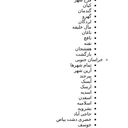
کیان
گندمان
گهرو
لردگان
مال خلیفه
ناغان
نافچ
نقنه
هفشجان
بازگشت
خراسان جنوبی
تمام شهر‌ها
آرین شهر
بیرجند
آیسک
ارسک
اسدیه
اسفدن
اسلامیه
بشرویه
حاجی آباد
خضری دشت بیاض
خوسف