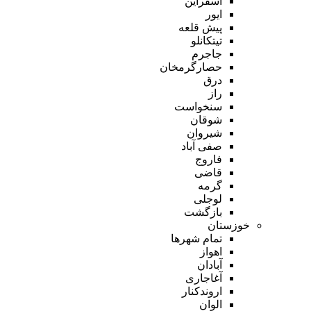
اسفراین
ایور
پیش قلعه
تیتکانلو
جاجرم
حصارگرمخان
درق
راز
سنخواست
شوقان
شیروان
صفی آباد
فاروج
قاضی
گرمه
لوجلی
بازگشت
خوزستان
تمام شهر‌ها
اهواز
آبادان
آغاجاری
اروندکنار
الوان