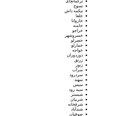
ترکمانچای
تسوج
تیکمه داش
جلفا
خاروانا
خامنه
خراجو
خسروشهر
خضرلو
خمارلو
خواجه
دوزدوزان
زرنق
زنوز
سراب
سردرود
سهند
سیس
سیه رود
شبستر
شربیان
شرفخانه
شندآباد
صوفیان