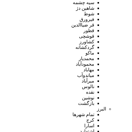
سیه چشمه
شاهین دژ
شوط
فیرورق
قر ضیاالدین
قطور
قوشچی
کشاورز
گردکشانه
ماکو
محمدیار
محمودآباد
مهاباد
میاندوآب
میرآباد
نالوس
نقده
نوشین
بازگشت
البرز
تمام شهر‌ها
کرج
اسارا
اشتهارد