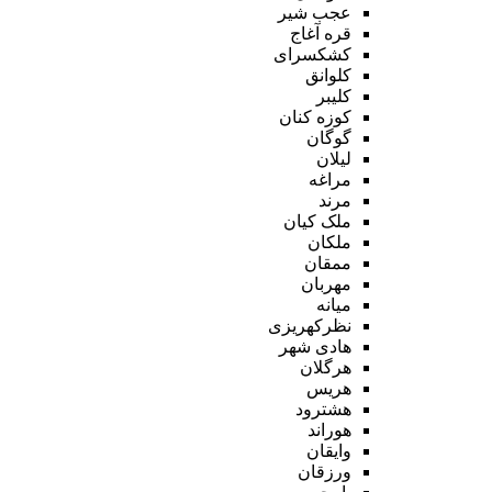
عجب شیر
قره آغاج
کشکسرای
کلوانق
کلیبر
کوزه کنان
گوگان
لیلان
مراغه
مرند
ملک کیان
ملکان
ممقان
مهربان
میانه
نظرکهریزی
هادی شهر
هرگلان
هریس
هشترود
هوراند
وایقان
ورزقان