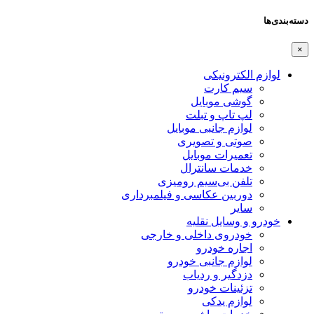
دسته‌بندی‌ها
×
لوازم الکترونیکی
سیم کارت
گوشی موبایل
لپ تاپ و تبلت
لوازم جانبی موبایل
صوتی و تصویری
تعمیرات موبایل
خدمات سانترال
تلفن بی‌سیم رومیزی
دوربین عکاسی و فیلمبرداری
سایر
خودرو و وسایل نقلیه
خودروی داخلی و خارجی
اجاره خودرو
لوازم جانبی خودرو
دزدگیر و ردیاب
تزئینات خودرو
لوازم یدکی