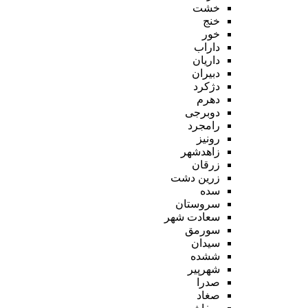
خشت
خنج
خور
داراب
داریان
دبیران
دژکرد
دهرم
دوبرجی
رامجرد
رونیز
زاهدشهر
زرقان
زرین دشت
سده
سروستان
سعادت شهر
سورمق
سیدان
ششده
شهرپیر
صدرا
صغاد