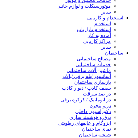
خدمات ماشین و موتور
موتورسیکلت و لوازم جانبی
سایر
استخدام و کاریابی
استخدام
استخدام بازاریاب
آماده به کار
مراکز کاریابی
سایر
ساختمان
مصالح ساختمانی
خدمات ساختمانی
ماشین آلات ساختمانی
آسانسور /پله برقی /بالابر
بازسازی ساختمان
سقف کاذب / دیوار کاذب
در ضد سرقت
در اتوماتیک / کرکره برقی
در و پنجره
دکوراسیون داخلی
برق و هوشمند سازی
ایزوگام و عایقهای رطوبتی
نمای ساختمان
شیشه ساختمان