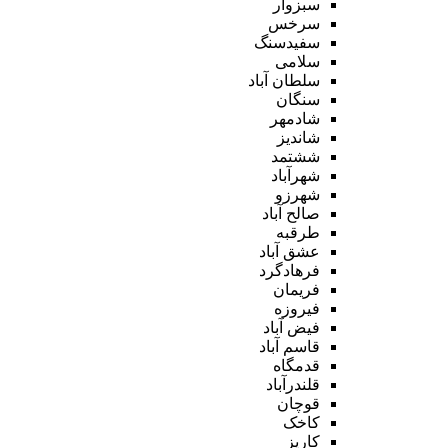
سبزوار
سرخس
سفیدسنگ
سلامی
سلطان آباد
سنگان
شادمهر
شاندیز
ششتمد
شهرآباد
شهرزو
صالح آباد
طرقبه
عشق آباد
فرهادگرد
فریمان
فیروزه
فیض آباد
قاسم آباد
قدمگاه
قلندرآباد
قوچان
کاخک
کاریز