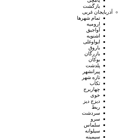
یامچی
بازگشت
آذربایجان غربی
تمام شهر‌ها
ارومیه
آواجیق
اشنویه
ایواوغلی
باروق
بازرگان
بوکان
پلدشت
پیرانشهر
تازه شهر
تکاب
چهاربرج
خوی
دیزج دیز
ربط
سردشت
سرو
سلماس
سیلوانه
سیمینه