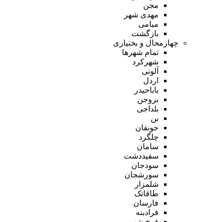
مجن
مهدی شهر
میامی
بازگشت
چهارمحال و بختیاری
تمام شهر‌ها
شهرکرد
آلونی
اردل
باباحیدر
بروجن
بلداجی
بن
جونقان
چلگرد
سامان
سفیددشت
سودجان
سورشجان
شلمزار
طاقانک
فارسان
فرادبنه
فرخ شهر