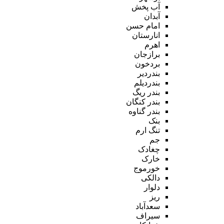
آب پخش
آبدان
امام حسن
انارستان
اهرم
برازجان
بردخون
بندردیر
بندردیلم
بندر ریگ
بندر کنگان
بندر گناوه
بنک
تنگ ارم
جم
چغادک
خارک
خورموج
دالکی
دلوار
ریز
سعدآباد
سیراف