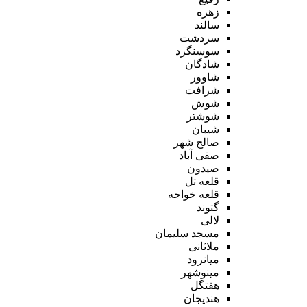
زهره
سالند
سردشت
سوسنگرد
شادگان
شاوور
شرافت
شوش
شوشتر
شیبان
صالح شهر
صفی آباد
صیدون
قلعه تل
قلعه خواجه
گتوند
لالی
مسجد سلیمان
ملاثانی
میانرود
مینوشهر
هفتگل
هندیجان