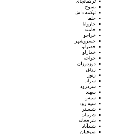
ترکمانچای
تسوج
تیکمه داش
جلفا
خاروانا
خامنه
خراجو
خسروشهر
خضرلو
خمارلو
خواجه
دوزدوزان
زرنق
زنوز
سراب
سردرود
سهند
سیس
سیه رود
شبستر
شربیان
شرفخانه
شندآباد
صوفیان