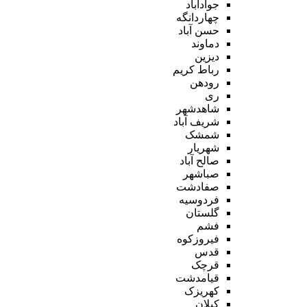
جوادآباد
چهاردانگه
حسن آباد
دماوند
دیزین
رباط کریم
رودهن
ری
شاهدشهر
شریف آباد
شمشک
شهریار
صالح آباد
صباشهر
صفادشت
فردوسیه
گلستان
فشم
فیروزکوه
قدس
قرچک
قیامدشت
کهریزک
کیلان