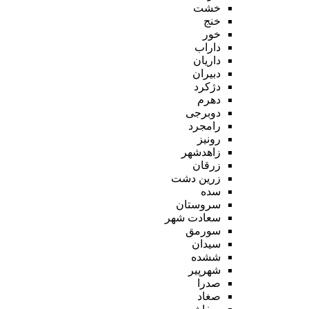
خشت
خنج
خور
داراب
داریان
دبیران
دژکرد
دهرم
دوبرجی
رامجرد
رونیز
زاهدشهر
زرقان
زرین دشت
سده
سروستان
سعادت شهر
سورمق
سیدان
ششده
شهرپیر
صدرا
صغاد