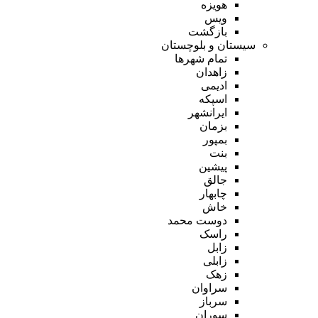
هویزه
ویس
بازگشت
سیستان و بلوچستان
تمام شهر‌ها
زاهدان
ادیمی
اسپکه
ایرانشهر
بزمان
بمپور
بنت
پیشین
جالق
چابهار
خاش
دوست محمد
راسک
زابل
زابلی
زهک
سراوان
سرباز
سوران