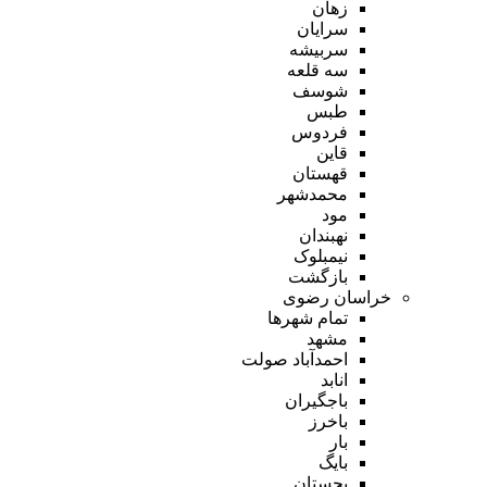
زهان
سرایان
سربیشه
سه قلعه
شوسف
طبس
فردوس
قاین
قهستان
محمدشهر
مود
نهبندان
نیمبلوک
بازگشت
خراسان رضوی
تمام شهر‌ها
مشهد
احمدآباد صولت
انابد
باجگیران
باخرز
بار
بایگ
بجستان