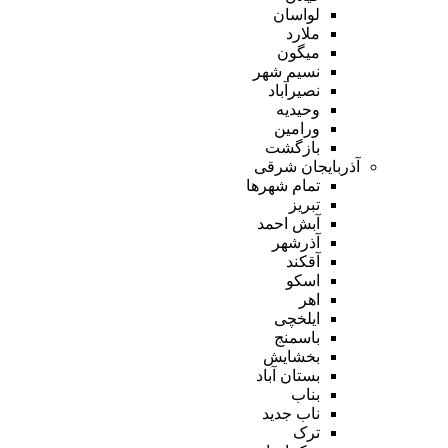
لواسان
ملارد
میگون
نسیم شهر
نصیرآباد
وحیدیه
ورامین
بازگشت
آذربایجان شرقی
تمام شهر‌ها
تبریز
آبش احمد
آذرشهر
آقکند
اسکو
اهر
ایلخچی
باسمنج
بخشایش
بستان آباد
بناب
ناب جدید
ترک