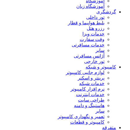
آموزشگاه
آموزشگاه زبان
گردشگری
تور داخلی
بلیط هواپیما و قطار
رزرو هتل
خدمات ویزا
وقت سفارت
خدمات مسافرتی
سایر
آژانس مسافرتی
تور خارجی
کامپیوتر و شبکه
لوازم جانبی کامپیوتر
پرینتر و اسکنر
خدمات شبکه
نرم افزار کامپیوتر
خدمات اینترنت
طراحی سایت
هاستینگ و دامنه
سایر
تعمیر و نگهداری کامپیوتر
کامپیوتر و قطعات
متفرقه