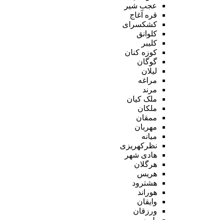
عجب شیر
قره آغاج
کشکسرای
کلوانق
کلیبر
کوزه کنان
گوگان
لیلان
مراغه
مرند
ملک کیان
ملکان
ممقان
مهربان
میانه
نظرکهریزی
هادی شهر
هرگلان
هریس
هشترود
هوراند
وایقان
ورزقان