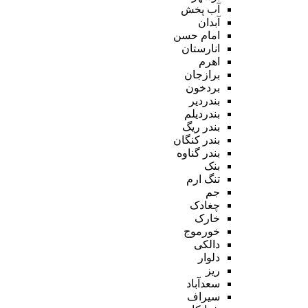
آب پخش
آبدان
امام حسن
انارستان
اهرم
برازجان
بردخون
بندردیر
بندردیلم
بندر ریگ
بندر کنگان
بندر گناوه
بنک
تنگ ارم
جم
چغادک
خارک
خورموج
دالکی
دلوار
ریز
سعدآباد
سیراف