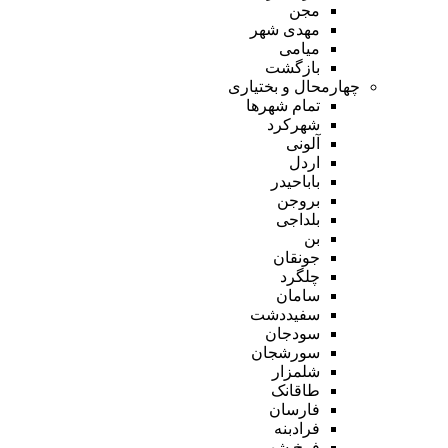
مجن
مهدی شهر
میامی
بازگشت
چهارمحال و بختیاری
تمام شهر‌ها
شهرکرد
آلونی
اردل
باباحیدر
بروجن
بلداجی
بن
جونقان
چلگرد
سامان
سفیددشت
سودجان
سورشجان
شلمزار
طاقانک
فارسان
فرادبنه
فرخ شهر