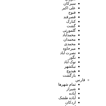
سیرکان
علی اکبر
فنوج
قصرقند
کنارک
گشت
گلمورتی
محمدآباد
محمدان
محمدی
میرجاوه
نصرت آباد
نگور
نوک آباد
نیکشهر
هیدوچ
بازگشت
فارس
تمام شهر‌ها
شیراز
آباده
آباده طشک
اردکان