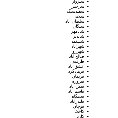
سبزوار
سرخس
سفیدسنگ
سلامی
سلطان آباد
سنگان
شادمهر
شاندیز
ششتمد
شهرآباد
شهرزو
صالح آباد
طرقبه
عشق آباد
فرهادگرد
فریمان
فیروزه
فیض آباد
قاسم آباد
قدمگاه
قلندرآباد
قوچان
کاخک
کاریز