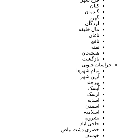
کیان
گندمان
گهرو
لردگان
مال خلیفه
ناغان
نافچ
نقنه
هفشجان
بازگشت
خراسان جنوبی
تمام شهر‌ها
آرین شهر
بیرجند
آیسک
ارسک
اسدیه
اسفدن
اسلامیه
بشرویه
حاجی آباد
خضری دشت بیاض
خوسف