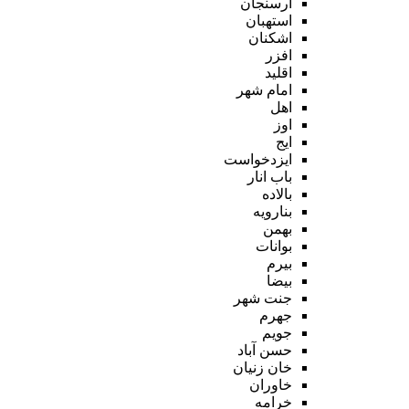
ارسنجان
استهبان
اشکنان
افزر
اقلید
امام شهر
اهل
اوز
ایج
ایزدخواست
باب انار
بالاده
بنارویه
بهمن
بوانات
بیرم
بیضا
جنت شهر
جهرم
جویم
حسن آباد
خان زنیان
خاوران
خرامه