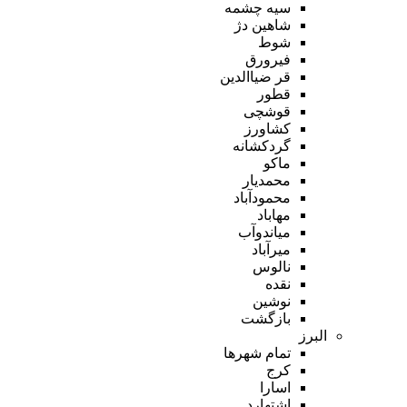
سیه چشمه
شاهین دژ
شوط
فیرورق
قر ضیاالدین
قطور
قوشچی
کشاورز
گردکشانه
ماکو
محمدیار
محمودآباد
مهاباد
میاندوآب
میرآباد
نالوس
نقده
نوشین
بازگشت
البرز
تمام شهر‌ها
کرج
اسارا
اشتهارد