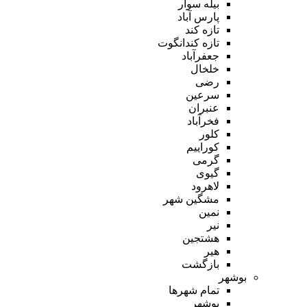
بیله سوار
پارس آباد
تازه کند
تازه کندانگوت
جعفرآباد
خلخال
رضی
سرعین
عنبران
فخرآباد
کلور
کوراییم
گرمی
گیوی
لاهرود
مشگین شهر
نمین
نیر
هشتجین
هیر
بازگشت
بوشهر
تمام شهر‌ها
بوشهر