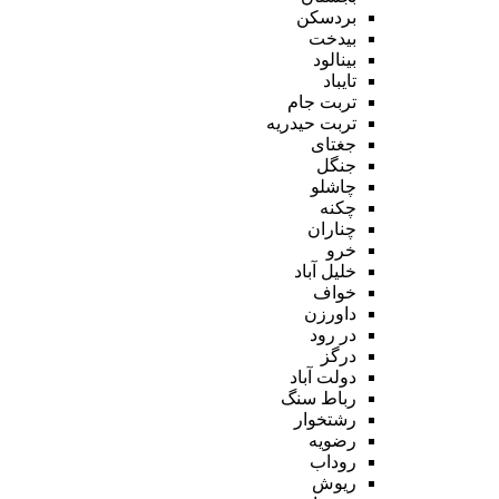
بردسکن
بیدخت
بینالود
تایباد
تربت جام
تربت حیدریه
جغتای
جنگل
چاشلو
چکنه
چناران
خرو
خلیل آباد
خواف
داورزن
در رود
درگز
دولت آباد
رباط سنگ
رشتخوار
رضویه
روداب
ریوش