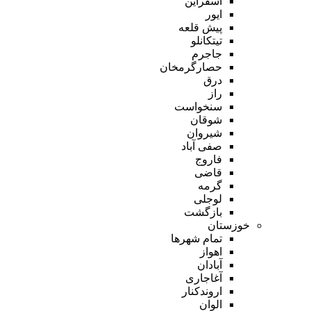
اسفراین
ایور
پیش قلعه
تیتکانلو
جاجرم
حصارگرمخان
درق
راز
سنخواست
شوقان
شیروان
صفی آباد
فاروج
قاضی
گرمه
لوجلی
بازگشت
خوزستان
تمام شهر‌ها
اهواز
آبادان
آغاجاری
اروندکنار
الوان