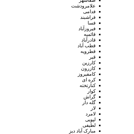
صفاشهر
علامرودشت
فدامی
فراشبند
فسا
فیروزآباد
قائمیه
قادرآباد
قطب آباد
قطرویه
قیر
کارزین
کازرون
کامفیروز
کره ای
کنارتخته
کوار
گراش
گله دار
لار
لامرد
لپویی
لطیفی
مبارک آباد دیز