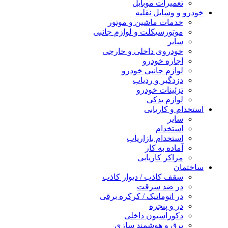
تعمیرات موبایل
خودرو و وسایل نقلیه
خدمات ماشین و موتور
موتورسیکلت و لوازم جانبی
سایر
خودروی داخلی و خارجی
اجاره خودرو
لوازم جانبی خودرو
دزدگیر و ردیاب
تزئینات خودرو
لوازم یدکی
استخدام و کاریابی
سایر
استخدام
استخدام بازاریاب
آماده به کار
مراکز کاریابی
ساختمان
سقف کاذب / دیوار کاذب
در ضد سرقت
در اتوماتیک / کرکره برقی
در و پنجره
دکوراسیون داخلی
برق و هوشمند سازی