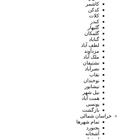
کاشمر
کدکن
کلات
کندر
گلبهار
گلمکان
گناباد
لطف آباد
مزدآوند
ملک آباد
نشتیفان
نصرآباد
نقاب
نوخندان
نیشابور
نیل شهر
همت آباد
یونسی
بازگشت
خراسان شمالی
تمام شهر‌ها
بجنورد
آشخانه