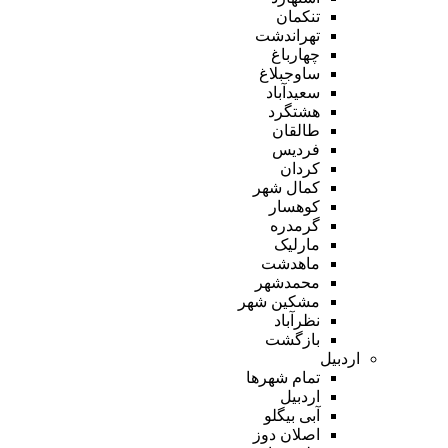
تنکمان
تهراندشت
چهارباغ
ساوجبلاغ
سعیدآباد
هشتگرد
طالقان
فردیس
کردان
کمال شهر
کوهسار
گرمدره
مارلیک
ماهدشت
محمدشهر
مشکین شهر
نظرآباد
بازگشت
اردبیل
تمام شهر‌ها
اردبیل
آبی بیگلو
اصلان دوز