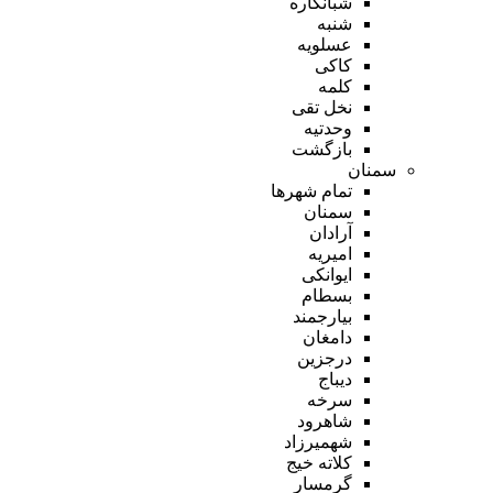
شبانکاره
شنبه
عسلویه
کاکی
کلمه
نخل تقی
وحدتیه
بازگشت
سمنان
تمام شهر‌ها
سمنان
آرادان
امیریه
ایوانکی
بسطام
بیارجمند
دامغان
درجزین
دیباج
سرخه
شاهرود
شهمیرزاد
کلاته خیج
گرمسار