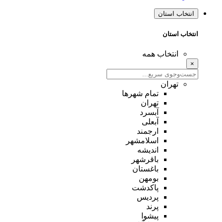
انتخاب استان
انتخاب استان
انتخاب همه
×
تهران
تمام شهر‌ها
تهران
آبسرد
آبعلی
ارجمند
اسلامشهر
اندیشه
باقرشهر
باغستان
بومهن
پاکدشت
پردیس
پرند
پیشوا