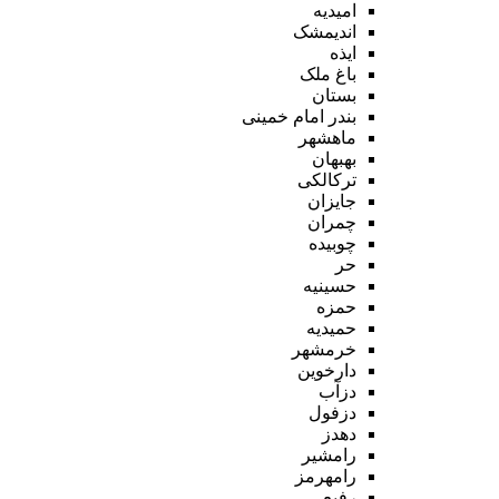
امیدیه
اندیمشک
ایذه
باغ ملک
بستان
بندر امام خمینی
ماهشهر
بهبهان
ترکالکی
جایزان
چمران
چوبیده
حر
حسینیه
حمزه
حمیدیه
خرمشهر
دارخوین
دزآب
دزفول
دهدز
رامشیر
رامهرمز
رفیع