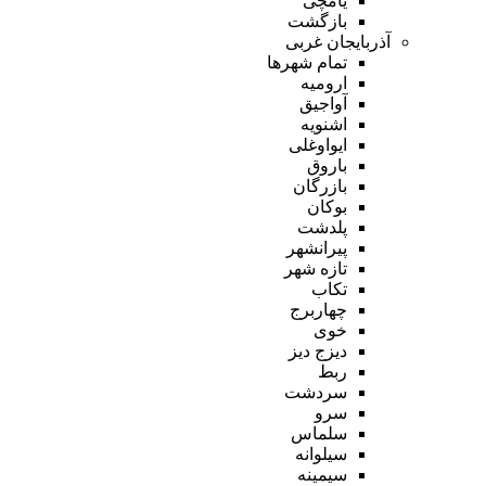
یامچی
بازگشت
آذربایجان غربی
تمام شهر‌ها
ارومیه
آواجیق
اشنویه
ایواوغلی
باروق
بازرگان
بوکان
پلدشت
پیرانشهر
تازه شهر
تکاب
چهاربرج
خوی
دیزج دیز
ربط
سردشت
سرو
سلماس
سیلوانه
سیمینه