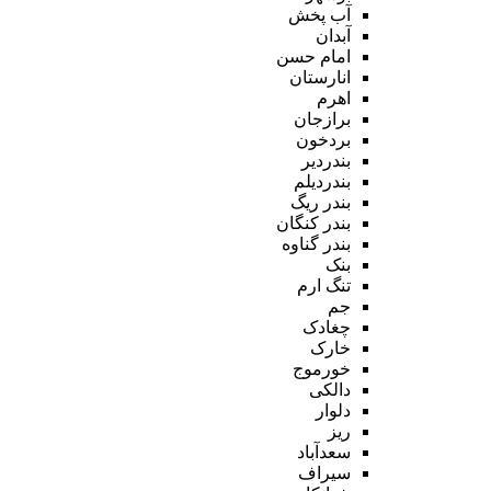
آب پخش
آبدان
امام حسن
انارستان
اهرم
برازجان
بردخون
بندردیر
بندردیلم
بندر ریگ
بندر کنگان
بندر گناوه
بنک
تنگ ارم
جم
چغادک
خارک
خورموج
دالکی
دلوار
ریز
سعدآباد
سیراف