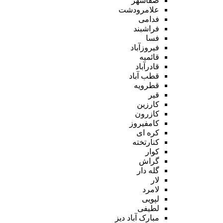
صفاشهر
علامرودشت
فدامی
فراشبند
فسا
فیروزآباد
قائمیه
قادرآباد
قطب آباد
قطرویه
قیر
کارزین
کازرون
کامفیروز
کره ای
کنارتخته
کوار
گراش
گله دار
لار
لامرد
لپویی
لطیفی
مبارک آباد دیز