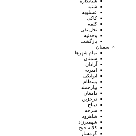
شبانکاره
شنبه
عسلویه
کاکی
کلمه
نخل تقی
وحدتیه
بازگشت
سمنان
تمام شهر‌ها
سمنان
آرادان
امیریه
ایوانکی
بسطام
بیارجمند
دامغان
درجزین
دیباج
سرخه
شاهرود
شهمیرزاد
کلاته خیج
گرمسار