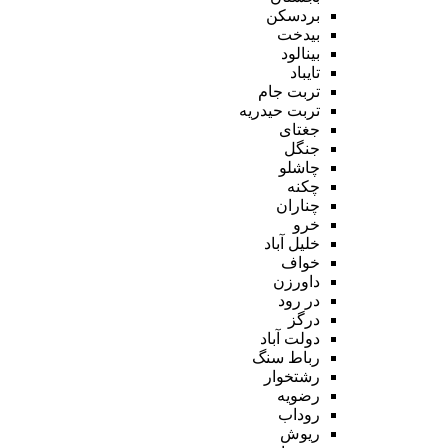
بردسکن
بیدخت
بینالود
تایباد
تربت جام
تربت حیدریه
جغتای
جنگل
چاشلو
چکنه
چناران
خرو
خلیل آباد
خواف
داورزن
در رود
درگز
دولت آباد
رباط سنگ
رشتخوار
رضویه
روداب
ریوش