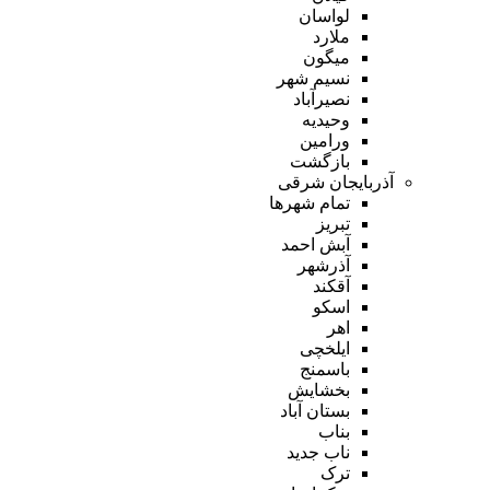
لواسان
ملارد
میگون
نسیم شهر
نصیرآباد
وحیدیه
ورامین
بازگشت
آذربایجان شرقی
تمام شهر‌ها
تبریز
آبش احمد
آذرشهر
آقکند
اسکو
اهر
ایلخچی
باسمنج
بخشایش
بستان آباد
بناب
ناب جدید
ترک