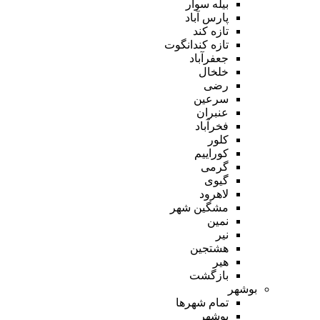
بیله سوار
پارس آباد
تازه کند
تازه کندانگوت
جعفرآباد
خلخال
رضی
سرعین
عنبران
فخرآباد
کلور
کوراییم
گرمی
گیوی
لاهرود
مشگین شهر
نمین
نیر
هشتجین
هیر
بازگشت
بوشهر
تمام شهر‌ها
بوشهر