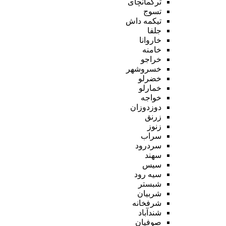
ترکمانچای
تسوج
تیکمه داش
جلفا
خاروانا
خامنه
خراجو
خسروشهر
خضرلو
خمارلو
خواجه
دوزدوزان
زرنق
زنوز
سراب
سردرود
سهند
سیس
سیه رود
شبستر
شربیان
شرفخانه
شندآباد
صوفیان