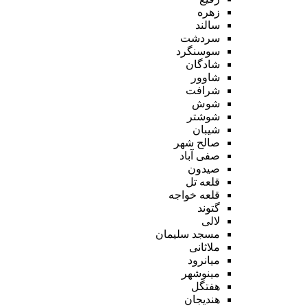
زهره
سالند
سردشت
سوسنگرد
شادگان
شاوور
شرافت
شوش
شوشتر
شیبان
صالح شهر
صفی آباد
صیدون
قلعه تل
قلعه خواجه
گتوند
لالی
مسجد سلیمان
ملاثانی
میانرود
مینوشهر
هفتگل
هندیجان