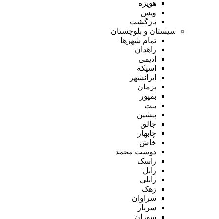
هویزه
ویس
بازگشت
سیستان و بلوچستان
تمام شهر‌ها
زاهدان
ادیمی
اسپکه
ایرانشهر
بزمان
بمپور
بنت
پیشین
جالق
چابهار
خاش
دوست محمد
راسک
زابل
زابلی
زهک
سراوان
سرباز
سوران