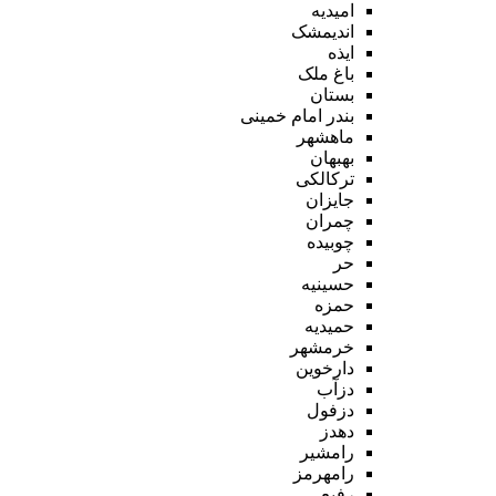
امیدیه
اندیمشک
ایذه
باغ ملک
بستان
بندر امام خمینی
ماهشهر
بهبهان
ترکالکی
جایزان
چمران
چوبیده
حر
حسینیه
حمزه
حمیدیه
خرمشهر
دارخوین
دزآب
دزفول
دهدز
رامشیر
رامهرمز
رفیع