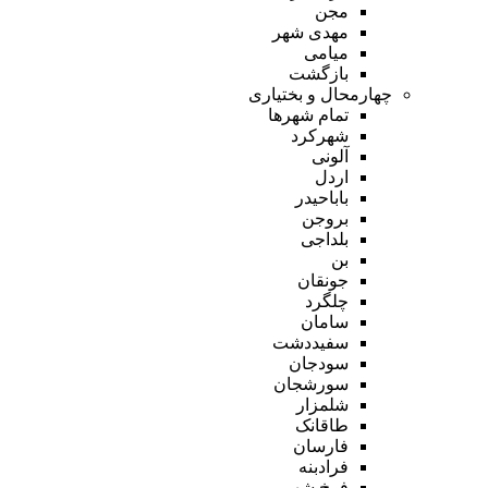
مجن
مهدی شهر
میامی
بازگشت
چهارمحال و بختیاری
تمام شهر‌ها
شهرکرد
آلونی
اردل
باباحیدر
بروجن
بلداجی
بن
جونقان
چلگرد
سامان
سفیددشت
سودجان
سورشجان
شلمزار
طاقانک
فارسان
فرادبنه
فرخ شهر