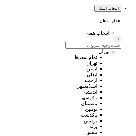
انتخاب استان
انتخاب استان
انتخاب همه
×
تهران
تمام شهر‌ها
تهران
آبسرد
آبعلی
ارجمند
اسلامشهر
اندیشه
باقرشهر
باغستان
بومهن
پاکدشت
پردیس
پرند
پیشوا