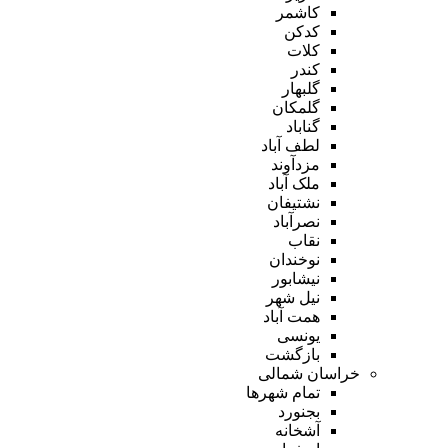
کاشمر
کدکن
کلات
کندر
گلبهار
گلمکان
گناباد
لطف آباد
مزدآوند
ملک آباد
نشتیفان
نصرآباد
نقاب
نوخندان
نیشابور
نیل شهر
همت آباد
یونسی
بازگشت
خراسان شمالی
تمام شهر‌ها
بجنورد
آشخانه