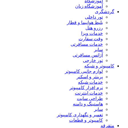
آموزشگاه
آموزشگاه زبان
گردشگری
تور داخلی
بلیط هواپیما و قطار
رزرو هتل
خدمات ویزا
وقت سفارت
خدمات مسافرتی
سایر
آژانس مسافرتی
تور خارجی
کامپیوتر و شبکه
لوازم جانبی کامپیوتر
پرینتر و اسکنر
خدمات شبکه
نرم افزار کامپیوتر
خدمات اینترنت
طراحی سایت
هاستینگ و دامنه
سایر
تعمیر و نگهداری کامپیوتر
کامپیوتر و قطعات
متفرقه