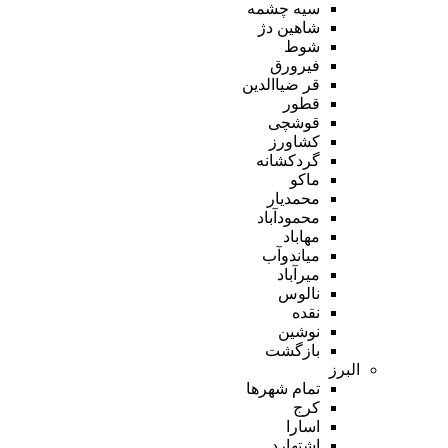
سیه چشمه
شاهین دژ
شوط
فیرورق
قر ضیاالدین
قطور
قوشچی
کشاورز
گردکشانه
ماکو
محمدیار
محمودآباد
مهاباد
میاندوآب
میرآباد
نالوس
نقده
نوشین
بازگشت
البرز
تمام شهر‌ها
کرج
اسارا
اشتهارد