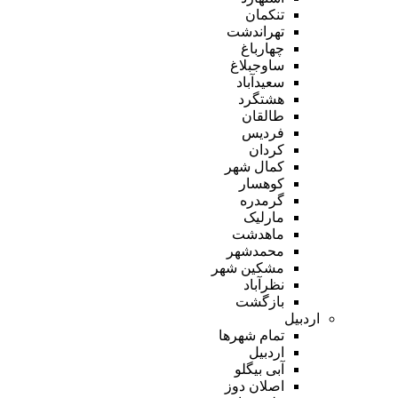
تنکمان
تهراندشت
چهارباغ
ساوجبلاغ
سعیدآباد
هشتگرد
طالقان
فردیس
کردان
کمال شهر
کوهسار
گرمدره
مارلیک
ماهدشت
محمدشهر
مشکین شهر
نظرآباد
بازگشت
اردبیل
تمام شهر‌ها
اردبیل
آبی بیگلو
اصلان دوز