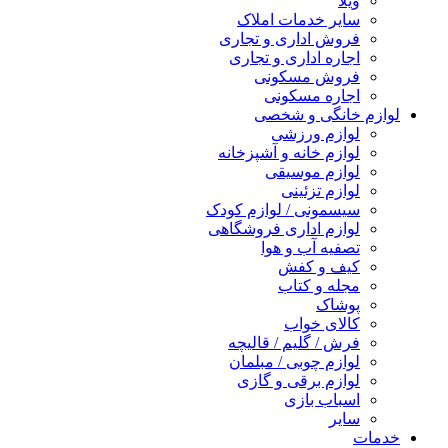
ویلا
سایر خدمات املاک
فروش اداری و تجاری
اجاره اداری و تجاری
فروش مسکونی
اجاره مسکونی
لوازم خانگی و شخصی
لوازم ورزشی
لوازم خانه و آشپزخانه
لوازم موسیقی
لوازم تزئینی
سیسمونی / لوازم کودک
لوازم اداری فروشگاهی
تصفیه آب و هوا
کیف و کفش
مجله و کتاب
پوشاک
کالای خواب
فرش / گلیم / قالیچه
لوازم چوبی / مبلمان
لوازم برقی و گازی
اسباب بازی
سایر
خدمات