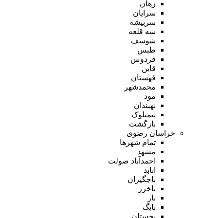
زهان
سرایان
سربیشه
سه قلعه
شوسف
طبس
فردوس
قاین
قهستان
محمدشهر
مود
نهبندان
نیمبلوک
بازگشت
خراسان رضوی
تمام شهر‌ها
مشهد
احمدآباد صولت
انابد
باجگیران
باخرز
بار
بایگ
بجستان