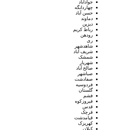
جوادآباد
چهاردانگه
حسن آباد
دماوند
دیزین
رباط کریم
رودهن
ری
شاهدشهر
شریف آباد
شمشک
شهریار
صالح آباد
صباشهر
صفادشت
فردوسیه
گلستان
فشم
فیروزکوه
قدس
قرچک
قیامدشت
کهریزک
کیلان