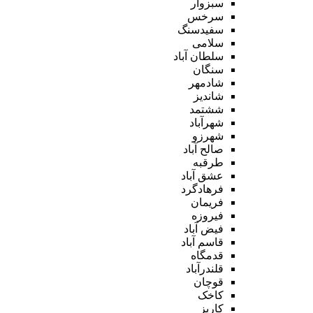
سبزوار
سرخس
سفیدسنگ
سلامی
سلطان آباد
سنگان
شادمهر
شاندیز
ششتمد
شهرآباد
شهرزو
صالح آباد
طرقبه
عشق آباد
فرهادگرد
فریمان
فیروزه
فیض آباد
قاسم آباد
قدمگاه
قلندرآباد
قوچان
کاخک
کاریز