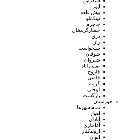
اسفراین
ایور
پیش قلعه
تیتکانلو
جاجرم
حصارگرمخان
درق
راز
سنخواست
شوقان
شیروان
صفی آباد
فاروج
قاضی
گرمه
لوجلی
بازگشت
خوزستان
تمام شهر‌ها
اهواز
آبادان
آغاجاری
اروندکنار
الوان