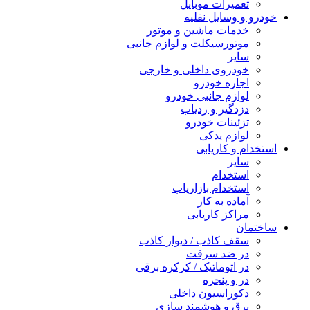
تعمیرات موبایل
خودرو و وسایل نقلیه
خدمات ماشین و موتور
موتورسیکلت و لوازم جانبی
سایر
خودروی داخلی و خارجی
اجاره خودرو
لوازم جانبی خودرو
دزدگیر و ردیاب
تزئینات خودرو
لوازم یدکی
استخدام و کاریابی
سایر
استخدام
استخدام بازاریاب
آماده به کار
مراکز کاریابی
ساختمان
سقف کاذب / دیوار کاذب
در ضد سرقت
در اتوماتیک / کرکره برقی
در و پنجره
دکوراسیون داخلی
برق و هوشمند سازی