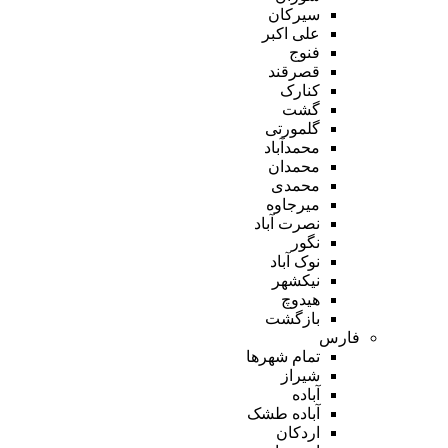
سیرکان
علی اکبر
فنوج
قصرقند
کنارک
گشت
گلمورتی
محمدآباد
محمدان
محمدی
میرجاوه
نصرت آباد
نگور
نوک آباد
نیکشهر
هیدوچ
بازگشت
فارس
تمام شهر‌ها
شیراز
آباده
آباده طشک
اردکان