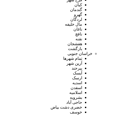
کیان
گندمان
گهرو
لردگان
مال خلیفه
ناغان
نافچ
نقنه
هفشجان
بازگشت
خراسان جنوبی
تمام شهر‌ها
آرین شهر
بیرجند
آیسک
ارسک
اسدیه
اسفدن
اسلامیه
بشرویه
حاجی آباد
خضری دشت بیاض
خوسف