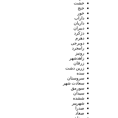
خشت
خنج
خور
داراب
داریان
دبیران
دژکرد
دهرم
دوبرجی
رامجرد
رونیز
زاهدشهر
زرقان
زرین دشت
سده
سروستان
سعادت شهر
سورمق
سیدان
ششده
شهرپیر
صدرا
صغاد