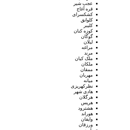
عجب شیر
قره آغاج
کشکسرای
کلوانق
کلیبر
کوزه کنان
گوگان
لیلان
مراغه
مرند
ملک کیان
ملکان
ممقان
مهربان
میانه
نظرکهریزی
هادی شهر
هرگلان
هریس
هشترود
هوراند
وایقان
ورزقان