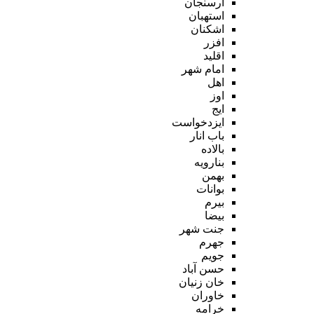
ارسنجان
استهبان
اشکنان
افزر
اقلید
امام شهر
اهل
اوز
ایج
ایزدخواست
باب انار
بالاده
بنارویه
بهمن
بوانات
بیرم
بیضا
جنت شهر
جهرم
جویم
حسن آباد
خان زنیان
خاوران
خرامه