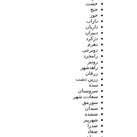
خشت
خنج
خور
داراب
داریان
دبیران
دژکرد
دهرم
دوبرجی
رامجرد
رونیز
زاهدشهر
زرقان
زرین دشت
سده
سروستان
سعادت شهر
سورمق
سیدان
ششده
شهرپیر
صدرا
صغاد