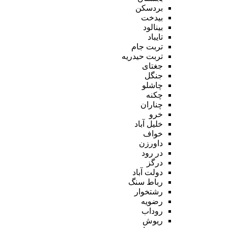
بردسکن
بیدخت
بینالود
تایباد
تربت جام
تربت حیدریه
جغتای
جنگل
چاشلو
چکنه
چناران
خرو
خلیل آباد
خواف
داورزن
در رود
درگز
دولت آباد
رباط سنگ
رشتخوار
رضویه
روداب
ریوش