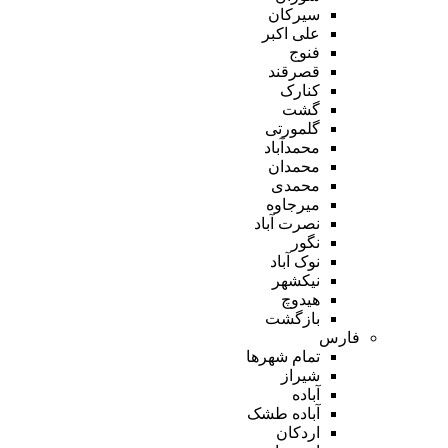
سیرکان
علی اکبر
فنوج
قصرقند
کنارک
گشت
گلمورتی
محمدآباد
محمدان
محمدی
میرجاوه
نصرت آباد
نگور
نوک آباد
نیکشهر
هیدوچ
بازگشت
فارس
تمام شهر‌ها
شیراز
آباده
آباده طشک
اردکان