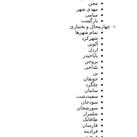
مجن
مهدی شهر
میامی
بازگشت
چهارمحال و بختیاری
تمام شهر‌ها
شهرکرد
آلونی
اردل
باباحیدر
بروجن
بلداجی
بن
جونقان
چلگرد
سامان
سفیددشت
سودجان
سورشجان
شلمزار
طاقانک
فارسان
فرادبنه
فرخ شهر