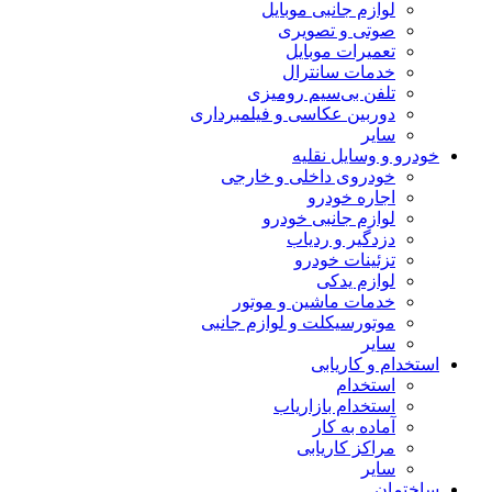
لوازم جانبی موبایل
صوتی و تصویری
تعمیرات موبایل
خدمات سانترال
تلفن بی‌سیم رومیزی
دوربین عکاسی و فیلمبرداری
سایر
خودرو و وسایل نقلیه
خودروی داخلی و خارجی
اجاره خودرو
لوازم جانبی خودرو
دزدگیر و ردیاب
تزئینات خودرو
لوازم یدکی
خدمات ماشین و موتور
موتورسیکلت و لوازم جانبی
سایر
استخدام و کاریابی
استخدام
استخدام بازاریاب
آماده به کار
مراکز کاریابی
سایر
ساختمان