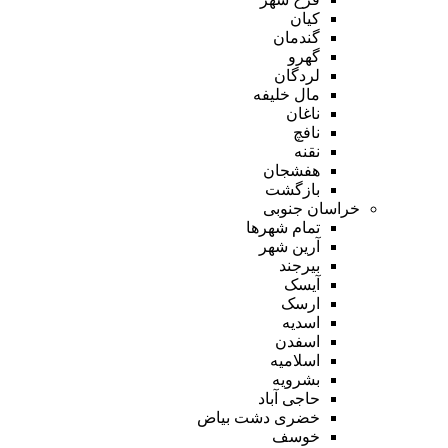
کیان
گندمان
گهرو
لردگان
مال خلیفه
ناغان
نافچ
نقنه
هفشجان
بازگشت
خراسان جنوبی
تمام شهر‌ها
آرین شهر
بیرجند
آیسک
ارسک
اسدیه
اسفدن
اسلامیه
بشرویه
حاجی آباد
خضری دشت بیاض
خوسف