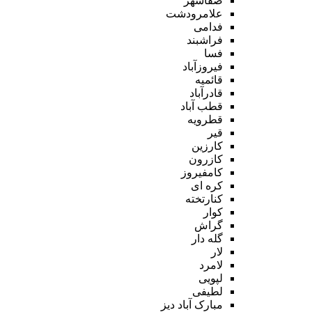
صفاشهر
علامرودشت
فدامی
فراشبند
فسا
فیروزآباد
قائمیه
قادرآباد
قطب آباد
قطرویه
قیر
کارزین
کازرون
کامفیروز
کره ای
کنارتخته
کوار
گراش
گله دار
لار
لامرد
لپویی
لطیفی
مبارک آباد دیز