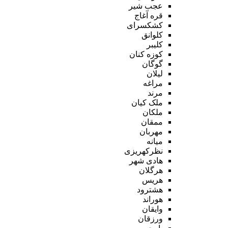
عجب شیر
قره آغاج
کشکسرای
کلوانق
کلیبر
کوزه کنان
گوگان
لیلان
مراغه
مرند
ملک کیان
ملکان
ممقان
مهربان
میانه
نظرکهریزی
هادی شهر
هرگلان
هریس
هشترود
هوراند
وایقان
ورزقان