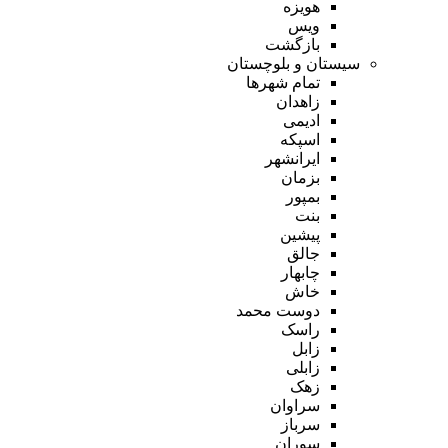
هویزه
ویس
بازگشت
سیستان و بلوچستان
تمام شهر‌ها
زاهدان
ادیمی
اسپکه
ایرانشهر
بزمان
بمپور
بنت
پیشین
جالق
چابهار
خاش
دوست محمد
راسک
زابل
زابلی
زهک
سراوان
سرباز
سوران