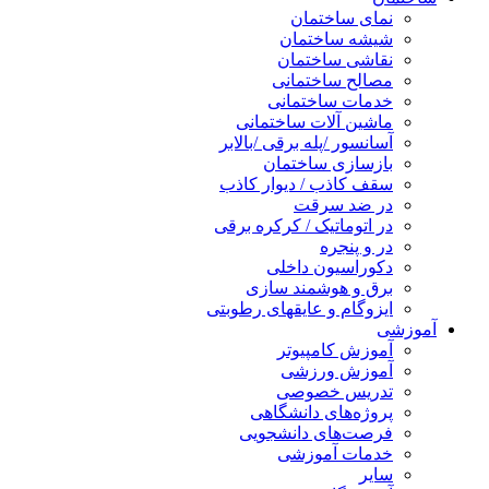
نمای ساختمان
شیشه ساختمان
نقاشی ساختمان
مصالح ساختمانی
خدمات ساختمانی
ماشین آلات ساختمانی
آسانسور /پله برقی /بالابر
بازسازی ساختمان
سقف کاذب / دیوار کاذب
در ضد سرقت
در اتوماتیک / کرکره برقی
در و پنجره
دکوراسیون داخلی
برق و هوشمند سازی
ایزوگام و عایقهای رطوبتی
آموزشی
آموزش کامپیوتر
آموزش ورزشی
تدریس خصوصی
پروژه‌های دانشگاهی
فرصت‌های دانشجویی
خدمات آموزشی
سایر