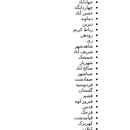
جوادآباد
چهاردانگه
حسن آباد
دماوند
دیزین
رباط کریم
رودهن
ری
شاهدشهر
شریف آباد
شمشک
شهریار
صالح آباد
صباشهر
صفادشت
فردوسیه
گلستان
فشم
فیروزکوه
قدس
قرچک
قیامدشت
کهریزک
کیلان