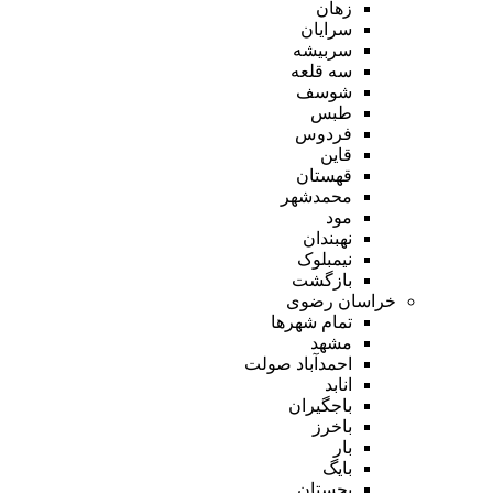
زهان
سرایان
سربیشه
سه قلعه
شوسف
طبس
فردوس
قاین
قهستان
محمدشهر
مود
نهبندان
نیمبلوک
بازگشت
خراسان رضوی
تمام شهر‌ها
مشهد
احمدآباد صولت
انابد
باجگیران
باخرز
بار
بایگ
بجستان