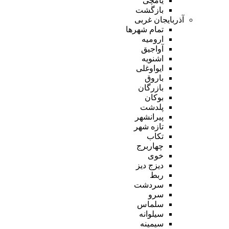
یامچی
بازگشت
آذربایجان غربی
تمام شهر‌ها
ارومیه
آواجیق
اشنویه
ایواوغلی
باروق
بازرگان
بوکان
پلدشت
پیرانشهر
تازه شهر
تکاب
چهاربرج
خوی
دیزج دیز
ربط
سردشت
سرو
سلماس
سیلوانه
سیمینه