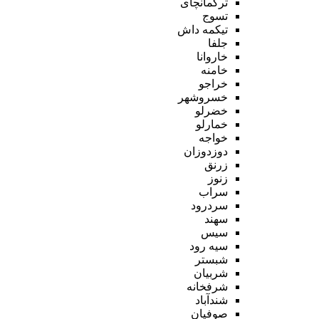
ترکمانچای
تسوج
تیکمه داش
جلفا
خاروانا
خامنه
خراجو
خسروشهر
خضرلو
خمارلو
خواجه
دوزدوزان
زرنق
زنوز
سراب
سردرود
سهند
سیس
سیه رود
شبستر
شربیان
شرفخانه
شندآباد
صوفیان