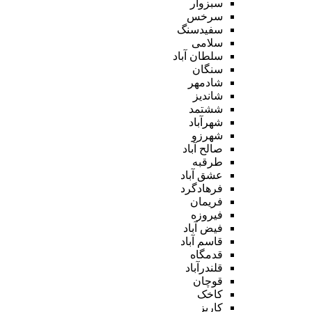
سبزوار
سرخس
سفیدسنگ
سلامی
سلطان آباد
سنگان
شادمهر
شاندیز
ششتمد
شهرآباد
شهرزو
صالح آباد
طرقبه
عشق آباد
فرهادگرد
فریمان
فیروزه
فیض آباد
قاسم آباد
قدمگاه
قلندرآباد
قوچان
کاخک
کاریز