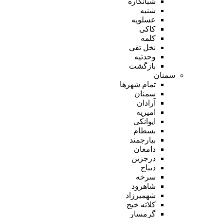
شبانکاره
شنبه
عسلویه
کاکی
کلمه
نخل تقی
وحدتیه
بازگشت
سمنان
تمام شهر‌ها
سمنان
آرادان
امیریه
ایوانکی
بسطام
بیارجمند
دامغان
درجزین
دیباج
سرخه
شاهرود
شهمیرزاد
کلاته خیج
گرمسار