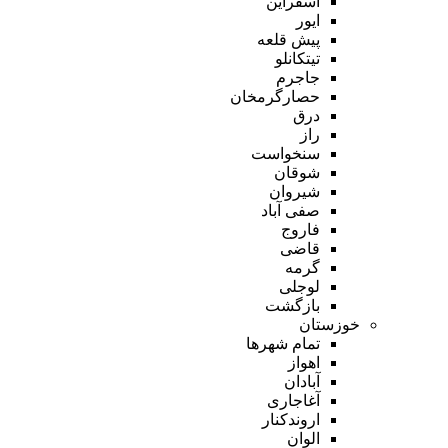
اسفراین
ایور
پیش قلعه
تیتکانلو
جاجرم
حصارگرمخان
درق
راز
سنخواست
شوقان
شیروان
صفی آباد
فاروج
قاضی
گرمه
لوجلی
بازگشت
خوزستان
تمام شهر‌ها
اهواز
آبادان
آغاجاری
اروندکنار
الوان