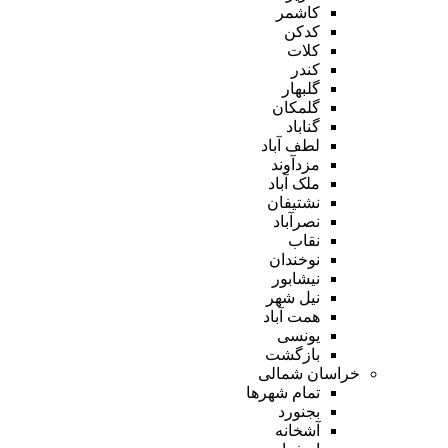
کاشمر
کدکن
کلات
کندر
گلبهار
گلمکان
گناباد
لطف آباد
مزدآوند
ملک آباد
نشتیفان
نصرآباد
نقاب
نوخندان
نیشابور
نیل شهر
همت آباد
یونسی
بازگشت
خراسان شمالی
تمام شهر‌ها
بجنورد
آشخانه