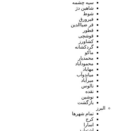
سیه چشمه
شاهین دژ
شوط
فیرورق
قر ضیاالدین
قطور
قوشچی
کشاورز
گردکشانه
ماکو
محمدیار
محمودآباد
مهاباد
میاندوآب
میرآباد
نالوس
نقده
نوشین
بازگشت
البرز
تمام شهر‌ها
کرج
اسارا
اشتهارد