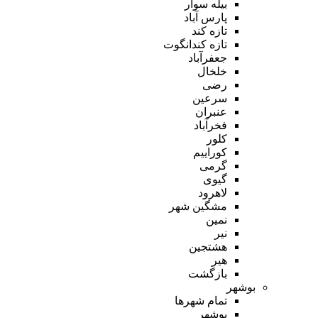
بیله سوار
پارس آباد
تازه کند
تازه کندانگوت
جعفرآباد
خلخال
رضی
سرعین
عنبران
فخرآباد
کلور
کوراییم
گرمی
گیوی
لاهرود
مشگین شهر
نمین
نیر
هشتجین
هیر
بازگشت
بوشهر
تمام شهر‌ها
بوشهر