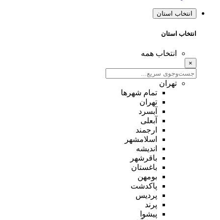
انتخاب استان
انتخاب استان
انتخاب همه
×
تهران
تمام شهر‌ها
تهران
آبسرد
آبعلی
ارجمند
اسلامشهر
اندیشه
باقرشهر
باغستان
بومهن
پاکدشت
پردیس
پرند
پیشوا