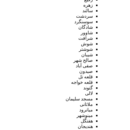
زهره
سالند
سردشت
سوسنگرد
شادگان
شاوور
شرافت
شوش
شوشتر
شیبان
صالح شهر
صفی آباد
صیدون
قلعه تل
قلعه خواجه
گتوند
لالی
مسجد سلیمان
ملاثانی
میانرود
مینوشهر
هفتگل
هندیجان