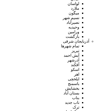
لواسان
ملارد
میگون
نسیم شهر
نصیرآباد
وحیدیه
ورامین
بازگشت
آذربایجان شرقی
تمام شهر‌ها
تبریز
آبش احمد
آذرشهر
آقکند
اسکو
اهر
ایلخچی
باسمنج
بخشایش
بستان آباد
بناب
ناب جدید
ترک