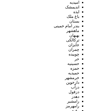
امیدیه
اندیمشک
ایذه
باغ ملک
بستان
بندر امام خمینی
ماهشهر
بهبهان
ترکالکی
جایزان
چمران
چوبیده
حر
حسینیه
حمزه
حمیدیه
خرمشهر
دارخوین
دزآب
دزفول
دهدز
رامشیر
رامهرمز
رفیع