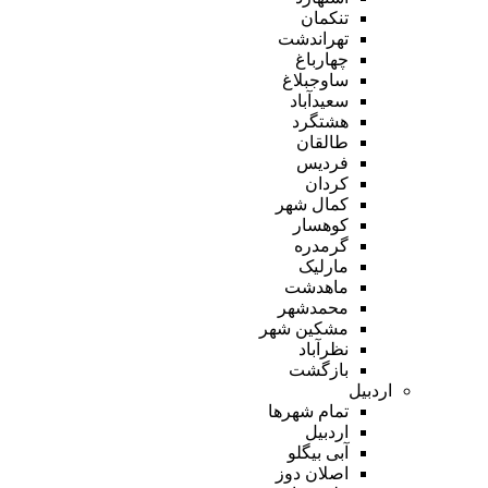
تنکمان
تهراندشت
چهارباغ
ساوجبلاغ
سعیدآباد
هشتگرد
طالقان
فردیس
کردان
کمال شهر
کوهسار
گرمدره
مارلیک
ماهدشت
محمدشهر
مشکین شهر
نظرآباد
بازگشت
اردبیل
تمام شهر‌ها
اردبیل
آبی بیگلو
اصلان دوز