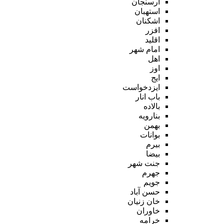
ارسنجان
استهبان
اشکنان
افزر
اقلید
امام شهر
اهل
اوز
ایج
ایزدخواست
باب انار
بالاده
بنارویه
بهمن
بوانات
بیرم
بیضا
جنت شهر
جهرم
جویم
حسن آباد
خان زنیان
خاوران
خرامه