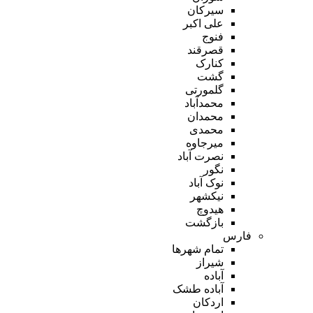
سیرکان
علی اکبر
فنوج
قصرقند
کنارک
گشت
گلمورتی
محمدآباد
محمدان
محمدی
میرجاوه
نصرت آباد
نگور
نوک آباد
نیکشهر
هیدوچ
بازگشت
فارس
تمام شهر‌ها
شیراز
آباده
آباده طشک
اردکان