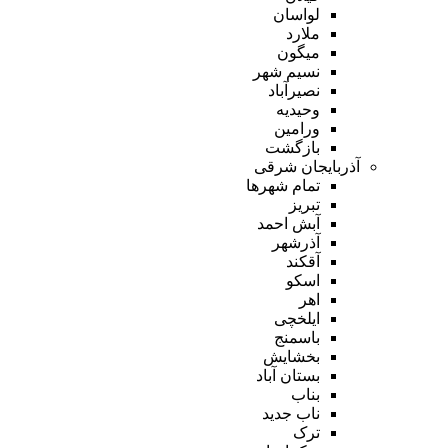
لواسان
ملارد
میگون
نسیم شهر
نصیرآباد
وحیدیه
ورامین
بازگشت
آذربایجان شرقی
تمام شهر‌ها
تبریز
آبش احمد
آذرشهر
آقکند
اسکو
اهر
ایلخچی
باسمنج
بخشایش
بستان آباد
بناب
ناب جدید
ترک