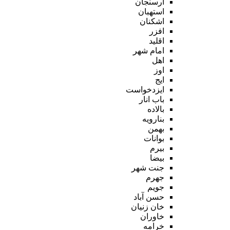
ارسنجان
استهبان
اشکنان
افزر
اقلید
امام شهر
اهل
اوز
ایج
ایزدخواست
باب انار
بالاده
بنارویه
بهمن
بوانات
بیرم
بیضا
جنت شهر
جهرم
جویم
حسن آباد
خان زنیان
خاوران
خرامه