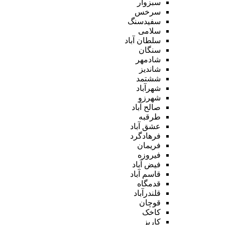
سبزوار
سرخس
سفیدسنگ
سلامی
سلطان آباد
سنگان
شادمهر
شاندیز
ششتمد
شهرآباد
شهرزو
صالح آباد
طرقبه
عشق آباد
فرهادگرد
فریمان
فیروزه
فیض آباد
قاسم آباد
قدمگاه
قلندرآباد
قوچان
کاخک
کاریز