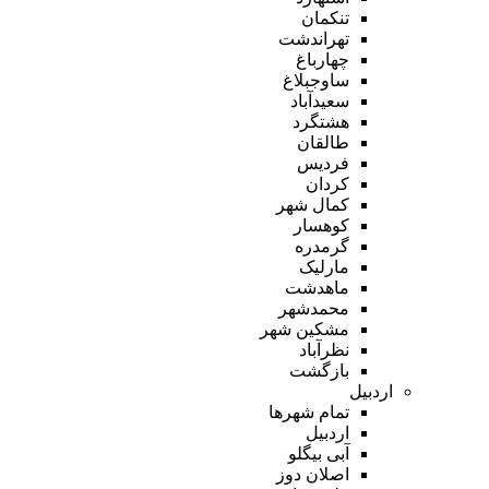
تنکمان
تهراندشت
چهارباغ
ساوجبلاغ
سعیدآباد
هشتگرد
طالقان
فردیس
کردان
کمال شهر
کوهسار
گرمدره
مارلیک
ماهدشت
محمدشهر
مشکین شهر
نظرآباد
بازگشت
اردبیل
تمام شهر‌ها
اردبیل
آبی بیگلو
اصلان دوز