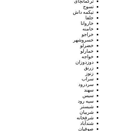
ترکمانچای
تسوج
تیکمه داش
جلفا
خاروانا
خامنه
خراجو
خسروشهر
خضرلو
خمارلو
خواجه
دوزدوزان
زرنق
زنوز
سراب
سردرود
سهند
سیس
سیه رود
شبستر
شربیان
شرفخانه
شندآباد
صوفیان