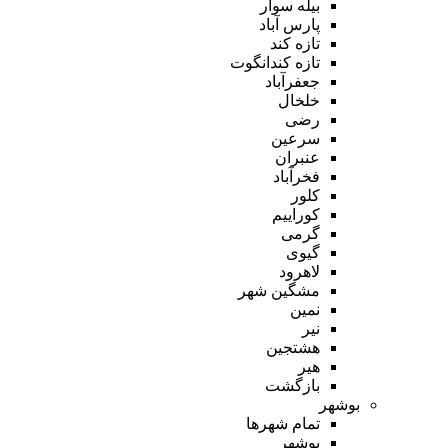
بیله سوار
پارس آباد
تازه کند
تازه کندانگوت
جعفرآباد
خلخال
رضی
سرعین
عنبران
فخرآباد
کلور
کوراییم
گرمی
گیوی
لاهرود
مشگین شهر
نمین
نیر
هشتجین
هیر
بازگشت
بوشهر
تمام شهر‌ها
بوشهر