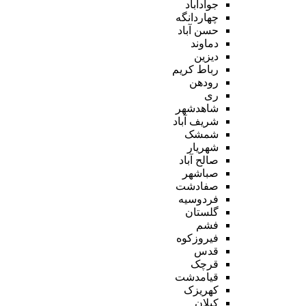
جوادآباد
چهاردانگه
حسن آباد
دماوند
دیزین
رباط کریم
رودهن
ری
شاهدشهر
شریف آباد
شمشک
شهریار
صالح آباد
صباشهر
صفادشت
فردوسیه
گلستان
فشم
فیروزکوه
قدس
قرچک
قیامدشت
کهریزک
کیلان