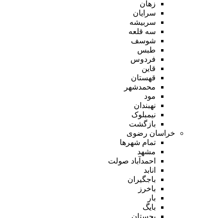
زهان
سرایان
سربیشه
سه قلعه
شوسف
طبس
فردوس
قاین
قهستان
محمدشهر
مود
نهبندان
نیمبلوک
بازگشت
خراسان رضوی
تمام شهر‌ها
مشهد
احمدآباد صولت
انابد
باجگیران
باخرز
بار
بایگ
بجستان