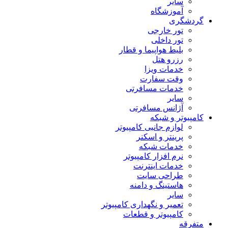
سایر
آموزشگاه
گردشگری
تور خارجی
تور داخلی
بلیط هواپیما و قطار
رزرو هتل
خدمات ویزا
وقت سفارت
خدمات مسافرتی
سایر
آژانس مسافرتی
کامپیوتر و شبکه
لوازم جانبی کامپیوتر
پرینتر و اسکنر
خدمات شبکه
نرم افزار کامپیوتر
خدمات اینترنت
طراحی سایت
هاستینگ و دامنه
سایر
تعمیر و نگهداری کامپیوتر
کامپیوتر و قطعات
متفرقه