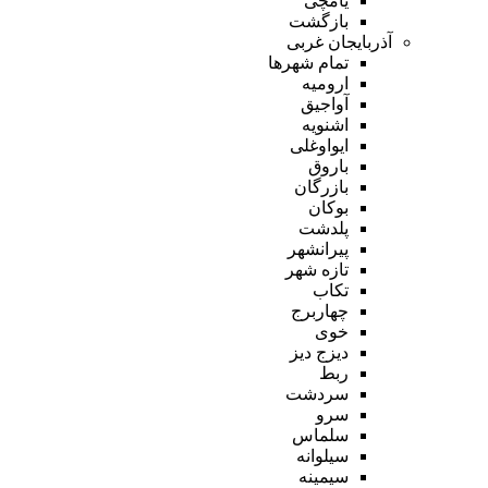
یامچی
بازگشت
آذربایجان غربی
تمام شهر‌ها
ارومیه
آواجیق
اشنویه
ایواوغلی
باروق
بازرگان
بوکان
پلدشت
پیرانشهر
تازه شهر
تکاب
چهاربرج
خوی
دیزج دیز
ربط
سردشت
سرو
سلماس
سیلوانه
سیمینه