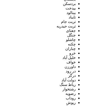
بردسکن
بیدخت
بینالود
تایباد
تربت جام
تربت حیدریه
جغتای
جنگل
چاشلو
چکنه
چناران
خرو
خلیل آباد
خواف
داورزن
در رود
درگز
دولت آباد
رباط سنگ
رشتخوار
رضویه
روداب
ریوش