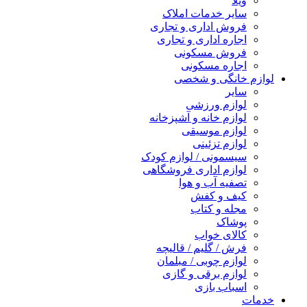
ویلا
سایر خدمات املاک
فروش اداری و تجاری
اجاره اداری و تجاری
فروش مسکونی
اجاره مسکونی
لوازم خانگی و شخصی
سایر
لوازم ورزشی
لوازم خانه و آشپزخانه
لوازم موسیقی
لوازم تزئینی
سیسمونی / لوازم کودک
لوازم اداری فروشگاهی
تصفیه آب و هوا
کیف و کفش
مجله و کتاب
پوشاک
کالای خواب
فرش / گلیم / قالیچه
لوازم چوبی / مبلمان
لوازم برقی و گازی
اسباب بازی
خدمات