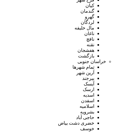
کیان
گندمان
گهرو
لردگان
مال خلیفه
ناغان
نافچ
نقنه
هفشجان
بازگشت
خراسان جنوبی
تمام شهر‌ها
آرین شهر
بیرجند
آیسک
ارسک
اسدیه
اسفدن
اسلامیه
بشرویه
حاجی آباد
خضری دشت بیاض
خوسف