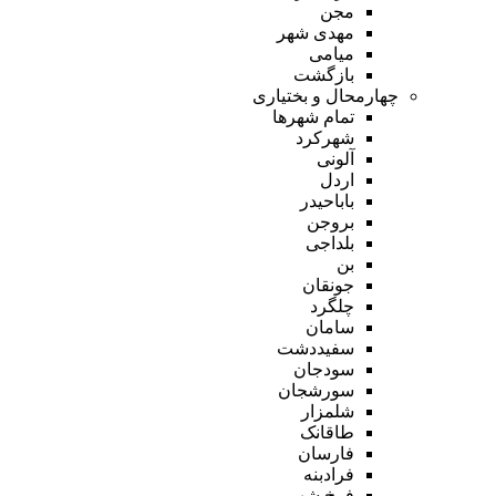
مجن
مهدی شهر
میامی
بازگشت
چهارمحال و بختیاری
تمام شهر‌ها
شهرکرد
آلونی
اردل
باباحیدر
بروجن
بلداجی
بن
جونقان
چلگرد
سامان
سفیددشت
سودجان
سورشجان
شلمزار
طاقانک
فارسان
فرادبنه
فرخ شهر