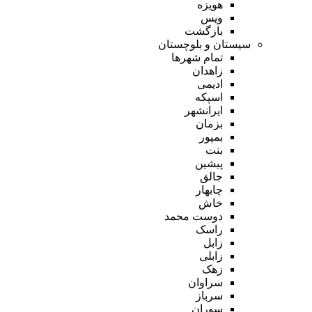
هویزه
ویس
بازگشت
سیستان و بلوچستان
تمام شهر‌ها
زاهدان
ادیمی
اسپکه
ایرانشهر
بزمان
بمپور
بنت
پیشین
جالق
چابهار
خاش
دوست محمد
راسک
زابل
زابلی
زهک
سراوان
سرباز
سوران