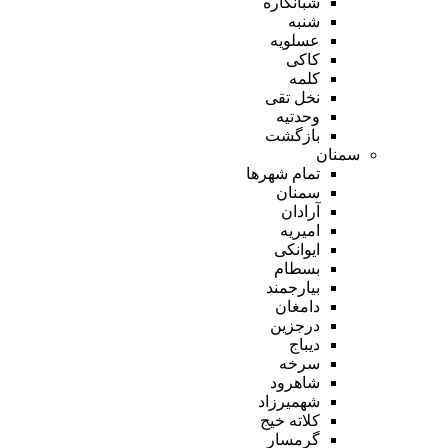
شبانکاره
شنبه
عسلویه
کاکی
کلمه
نخل تقی
وحدتیه
بازگشت
سمنان
تمام شهر‌ها
سمنان
آرادان
امیریه
ایوانکی
بسطام
بیارجمند
دامغان
درجزین
دیباج
سرخه
شاهرود
شهمیرزاد
کلاته خیج
گرمسار