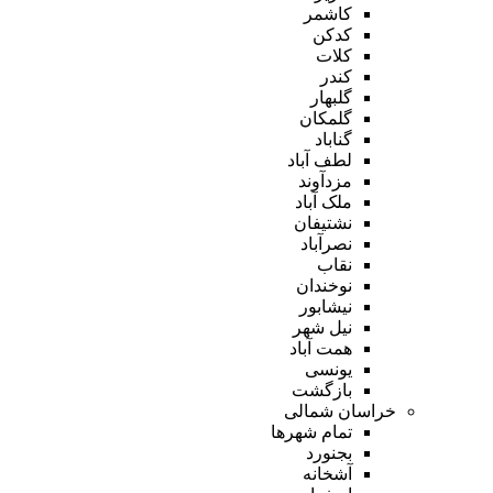
کاشمر
کدکن
کلات
کندر
گلبهار
گلمکان
گناباد
لطف آباد
مزدآوند
ملک آباد
نشتیفان
نصرآباد
نقاب
نوخندان
نیشابور
نیل شهر
همت آباد
یونسی
بازگشت
خراسان شمالی
تمام شهر‌ها
بجنورد
آشخانه