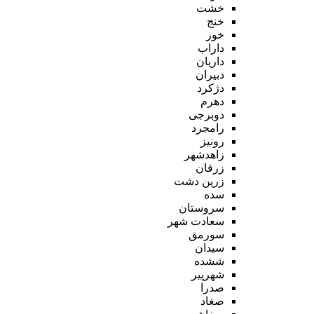
خشت
خنج
خور
داراب
داریان
دبیران
دژکرد
دهرم
دوبرجی
رامجرد
رونیز
زاهدشهر
زرقان
زرین دشت
سده
سروستان
سعادت شهر
سورمق
سیدان
ششده
شهرپیر
صدرا
صغاد