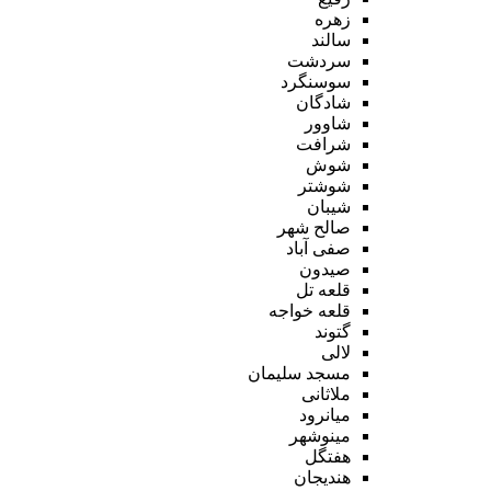
زهره
سالند
سردشت
سوسنگرد
شادگان
شاوور
شرافت
شوش
شوشتر
شیبان
صالح شهر
صفی آباد
صیدون
قلعه تل
قلعه خواجه
گتوند
لالی
مسجد سلیمان
ملاثانی
میانرود
مینوشهر
هفتگل
هندیجان