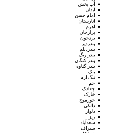
آب پخش
آبدان
امام حسن
انارستان
اهرم
برازجان
بردخون
بندردیر
بندردیلم
بندر ریگ
بندر کنگان
بندر گناوه
بنک
تنگ ارم
جم
چغادک
خارک
خورموج
دالکی
دلوار
ریز
سعدآباد
سیراف