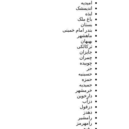
امیدیه
اندیمشک
ایذه
باغ ملک
بستان
بندر امام خمینی
ماهشهر
بهبهان
ترکالکی
جایزان
چمران
چوبیده
حر
حسینیه
حمزه
حمیدیه
خرمشهر
دارخوین
دزآب
دزفول
دهدز
رامشیر
رامهرمز
رفیع