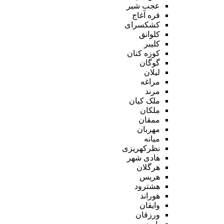
عجب شیر
قره آغاج
کشکسرای
کلوانق
کلیبر
کوزه کنان
گوگان
لیلان
مراغه
مرند
ملک کیان
ملکان
ممقان
مهربان
میانه
نظرکهریزی
هادی شهر
هرگلان
هریس
هشترود
هوراند
وایقان
ورزقان