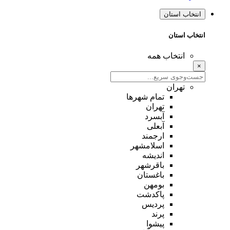
انتخاب استان
انتخاب استان
انتخاب همه
×
تهران
تمام شهر‌ها
تهران
آبسرد
آبعلی
ارجمند
اسلامشهر
اندیشه
باقرشهر
باغستان
بومهن
پاکدشت
پردیس
پرند
پیشوا