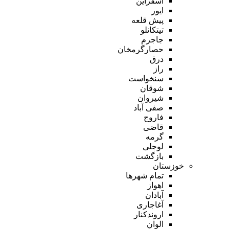
اسفراین
ایور
پیش قلعه
تیتکانلو
جاجرم
حصارگرمخان
درق
راز
سنخواست
شوقان
شیروان
صفی آباد
فاروج
قاضی
گرمه
لوجلی
بازگشت
خوزستان
تمام شهر‌ها
اهواز
آبادان
آغاجاری
اروندکنار
الوان