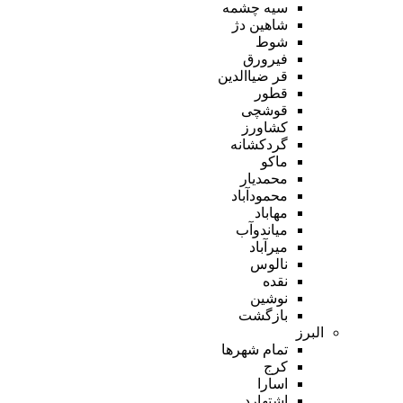
سیه چشمه
شاهین دژ
شوط
فیرورق
قر ضیاالدین
قطور
قوشچی
کشاورز
گردکشانه
ماکو
محمدیار
محمودآباد
مهاباد
میاندوآب
میرآباد
نالوس
نقده
نوشین
بازگشت
البرز
تمام شهر‌ها
کرج
اسارا
اشتهارد