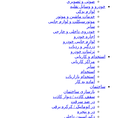
صوتی و تصویری
خودرو و وسایل نقلیه
لوازم یدکی
خدمات ماشین و موتور
موتورسیکلت و لوازم جانبی
سایر
خودروی داخلی و خارجی
اجاره خودرو
لوازم جانبی خودرو
دزدگیر و ردیاب
تزئینات خودرو
استخدام و کاریابی
مراکز کاریابی
سایر
استخدام
استخدام بازاریاب
آماده به کار
ساختمان
بازسازی ساختمان
سقف کاذب / دیوار کاذب
در ضد سرقت
در اتوماتیک / کرکره برقی
در و پنجره
دکوراسیون داخلی