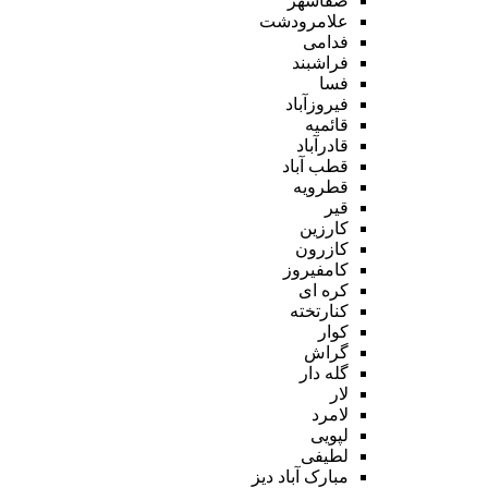
صفاشهر
علامرودشت
فدامی
فراشبند
فسا
فیروزآباد
قائمیه
قادرآباد
قطب آباد
قطرویه
قیر
کارزین
کازرون
کامفیروز
کره ای
کنارتخته
کوار
گراش
گله دار
لار
لامرد
لپویی
لطیفی
مبارک آباد دیز