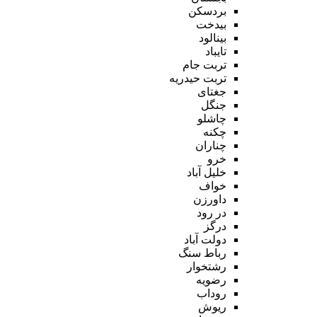
بردسکن
بیدخت
بینالود
تایباد
تربت جام
تربت حیدریه
جغتای
جنگل
چاشلو
چکنه
چناران
خرو
خلیل آباد
خواف
داورزن
در رود
درگز
دولت آباد
رباط سنگ
رشتخوار
رضویه
روداب
ریوش