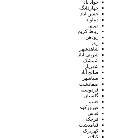
جوادآباد
چهاردانگه
حسن آباد
دماوند
دیزین
رباط کریم
رودهن
ری
شاهدشهر
شریف آباد
شمشک
شهریار
صالح آباد
صباشهر
صفادشت
فردوسیه
گلستان
فشم
فیروزکوه
قدس
قرچک
قیامدشت
کهریزک
کیلان