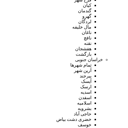
کیان
گندمان
گهرو
لردگان
مال خلیفه
ناغان
نافچ
نقنه
هفشجان
بازگشت
خراسان جنوبی
تمام شهر‌ها
آرین شهر
بیرجند
آیسک
ارسک
اسدیه
اسفدن
اسلامیه
بشرویه
حاجی آباد
خضری دشت بیاض
خوسف