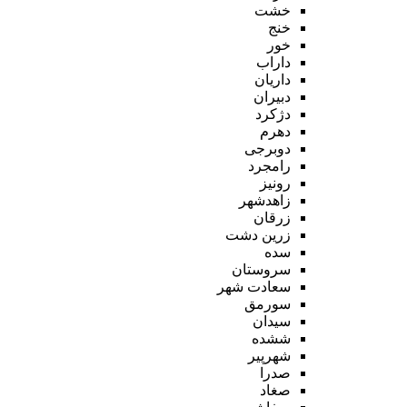
خشت
خنج
خور
داراب
داریان
دبیران
دژکرد
دهرم
دوبرجی
رامجرد
رونیز
زاهدشهر
زرقان
زرین دشت
سده
سروستان
سعادت شهر
سورمق
سیدان
ششده
شهرپیر
صدرا
صغاد