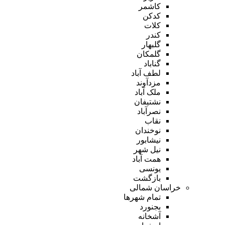
کاشمر
کدکن
کلات
کندر
گلبهار
گلمکان
گناباد
لطف آباد
مزدآوند
ملک آباد
نشتیفان
نصرآباد
نقاب
نوخندان
نیشابور
نیل شهر
همت آباد
یونسی
بازگشت
خراسان شمالی
تمام شهر‌ها
بجنورد
آشخانه