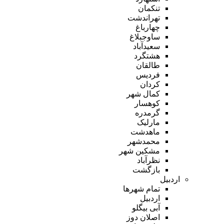
تنکمان
تهراندشت
چهارباغ
ساوجبلاغ
سعیدآباد
هشتگرد
طالقان
فردیس
کردان
کمال شهر
کوهسار
گرمدره
مارلیک
ماهدشت
محمدشهر
مشکین شهر
نظرآباد
بازگشت
اردبیل
تمام شهر‌ها
اردبیل
آبی بیگلو
اصلان دوز