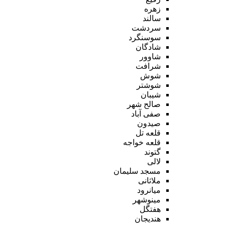
زهره
سالند
سردشت
سوسنگرد
شادگان
شاوور
شرافت
شوش
شوشتر
شیبان
صالح شهر
صفی آباد
صیدون
قلعه تل
قلعه خواجه
گتوند
لالی
مسجد سلیمان
ملاثانی
میانرود
مینوشهر
هفتگل
هندیجان