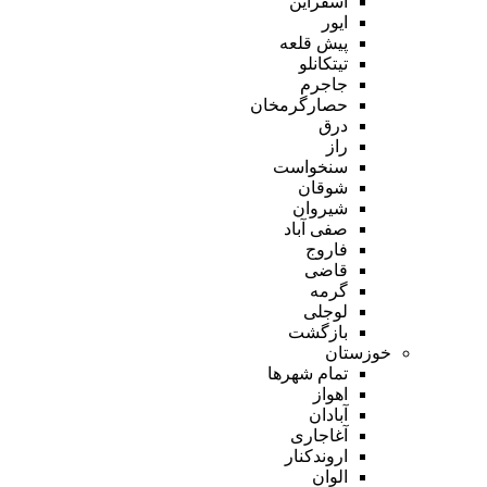
اسفراین
ایور
پیش قلعه
تیتکانلو
جاجرم
حصارگرمخان
درق
راز
سنخواست
شوقان
شیروان
صفی آباد
فاروج
قاضی
گرمه
لوجلی
بازگشت
خوزستان
تمام شهر‌ها
اهواز
آبادان
آغاجاری
اروندکنار
الوان