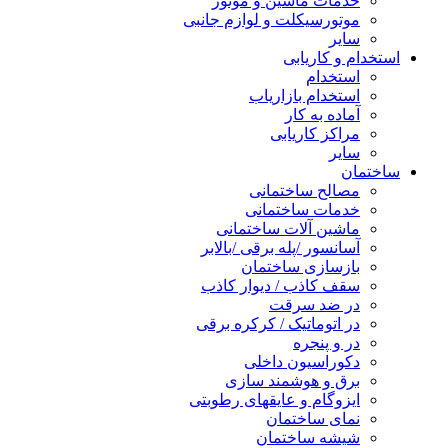
خدمات ماشین و موتور
موتورسیکلت و لوازم جانبی
سایر
استخدام و کاریابی
استخدام
استخدام بازاریاب
آماده به کار
مراکز کاریابی
سایر
ساختمان
مصالح ساختمانی
خدمات ساختمانی
ماشین آلات ساختمانی
آسانسور /پله برقی /بالابر
بازسازی ساختمان
سقف کاذب / دیوار کاذب
در ضد سرقت
در اتوماتیک / کرکره برقی
در و پنجره
دکوراسیون داخلی
برق و هوشمند سازی
ایزوگام و عایقهای رطوبتی
نمای ساختمان
شیشه ساختمان