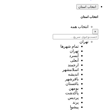
انتخاب استان
انتخاب استان
انتخاب همه
×
تهران
تمام شهر‌ها
تهران
آبسرد
آبعلی
ارجمند
اسلامشهر
اندیشه
باقرشهر
باغستان
بومهن
پاکدشت
پردیس
پرند
پیشوا