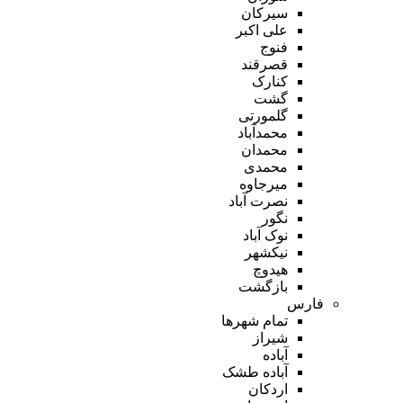
سیرکان
علی اکبر
فنوج
قصرقند
کنارک
گشت
گلمورتی
محمدآباد
محمدان
محمدی
میرجاوه
نصرت آباد
نگور
نوک آباد
نیکشهر
هیدوچ
بازگشت
فارس
تمام شهر‌ها
شیراز
آباده
آباده طشک
اردکان