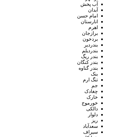
آب پخش
آبدان
امام حسن
انارستان
اهرم
برازجان
بردخون
بندردیر
بندردیلم
بندر ریگ
بندر کنگان
بندر گناوه
بنک
تنگ ارم
جم
چغادک
خارک
خورموج
دالکی
دلوار
ریز
سعدآباد
سیراف