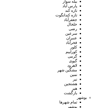
بیله سوار
پارس آباد
تازه کند
تازه کندانگوت
جعفرآباد
خلخال
رضی
سرعین
عنبران
فخرآباد
کلور
کوراییم
گرمی
گیوی
لاهرود
مشگین شهر
نمین
نیر
هشتجین
هیر
بازگشت
بوشهر
تمام شهر‌ها
بوشهر