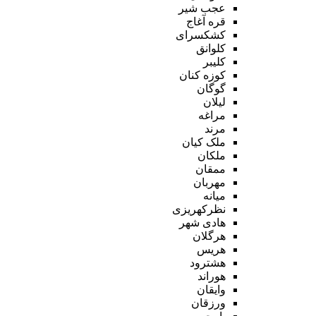
عجب شیر
قره آغاج
کشکسرای
کلوانق
کلیبر
کوزه کنان
گوگان
لیلان
مراغه
مرند
ملک کیان
ملکان
ممقان
مهربان
میانه
نظرکهریزی
هادی شهر
هرگلان
هریس
هشترود
هوراند
وایقان
ورزقان