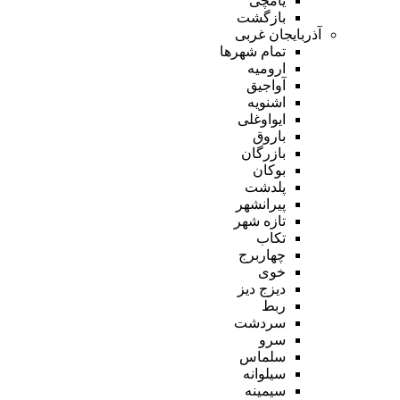
یامچی
بازگشت
آذربایجان غربی
تمام شهر‌ها
ارومیه
آواجیق
اشنویه
ایواوغلی
باروق
بازرگان
بوکان
پلدشت
پیرانشهر
تازه شهر
تکاب
چهاربرج
خوی
دیزج دیز
ربط
سردشت
سرو
سلماس
سیلوانه
سیمینه