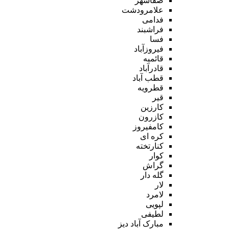
صفاشهر
علامرودشت
فدامی
فراشبند
فسا
فیروزآباد
قائمیه
قادرآباد
قطب آباد
قطرویه
قیر
کارزین
کازرون
کامفیروز
کره ای
کنارتخته
کوار
گراش
گله دار
لار
لامرد
لپویی
لطیفی
مبارک آباد دیز