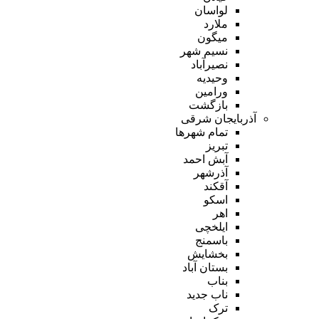
لواسان
ملارد
میگون
نسیم شهر
نصیرآباد
وحیدیه
ورامین
بازگشت
آذربایجان شرقی
تمام شهر‌ها
تبریز
آبش احمد
آذرشهر
آقکند
اسکو
اهر
ایلخچی
باسمنج
بخشایش
بستان آباد
بناب
ناب جدید
ترک