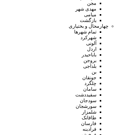
مجن
مهدی شهر
میامی
بازگشت
چهارمحال و بختیاری
تمام شهر‌ها
شهرکرد
آلونی
اردل
باباحیدر
بروجن
بلداجی
بن
جونقان
چلگرد
سامان
سفیددشت
سودجان
سورشجان
شلمزار
طاقانک
فارسان
فرادبنه
فرخ شهر