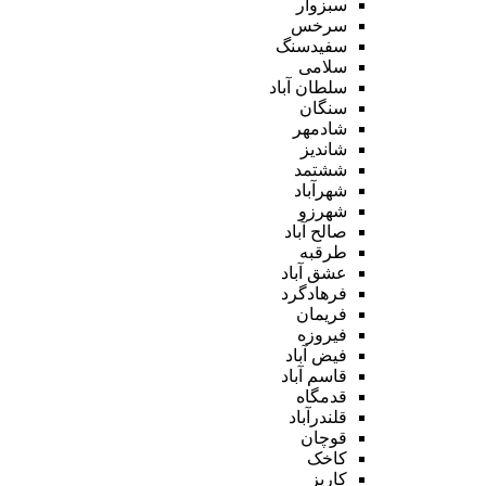
سبزوار
سرخس
سفیدسنگ
سلامی
سلطان آباد
سنگان
شادمهر
شاندیز
ششتمد
شهرآباد
شهرزو
صالح آباد
طرقبه
عشق آباد
فرهادگرد
فریمان
فیروزه
فیض آباد
قاسم آباد
قدمگاه
قلندرآباد
قوچان
کاخک
کاریز