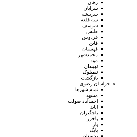
زهان
سرایان
سربیشه
سه قلعه
شوسف
طبس
فردوس
قاین
قهستان
محمدشهر
مود
نهبندان
نیمبلوک
بازگشت
خراسان رضوی
تمام شهر‌ها
مشهد
احمدآباد صولت
انابد
باجگیران
باخرز
بار
بایگ
بجستان