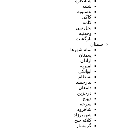
شبانکاره
شنبه
عسلویه
کاکی
کلمه
نخل تقی
وحدتیه
بازگشت
سمنان
تمام شهر‌ها
سمنان
آرادان
امیریه
ایوانکی
بسطام
بیارجمند
دامغان
درجزین
دیباج
سرخه
شاهرود
شهمیرزاد
کلاته خیج
گرمسار