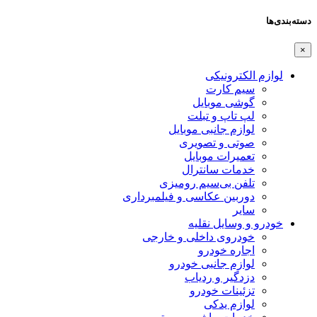
دسته‌بندی‌ها
×
لوازم الکترونیکی
سیم کارت
گوشی موبایل
لپ تاپ و تبلت
لوازم جانبی موبایل
صوتی و تصویری
تعمیرات موبایل
خدمات سانترال
تلفن بی‌سیم رومیزی
دوربین عکاسی و فیلمبرداری
سایر
خودرو و وسایل نقلیه
خودروی داخلی و خارجی
اجاره خودرو
لوازم جانبی خودرو
دزدگیر و ردیاب
تزئینات خودرو
لوازم یدکی