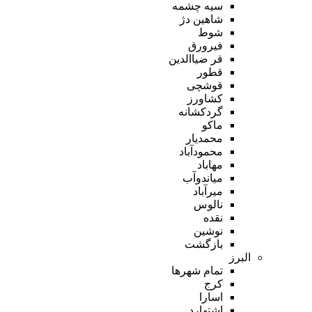
سیه چشمه
شاهین دژ
شوط
فیرورق
قر ضیاالدین
قطور
قوشچی
کشاورز
گردکشانه
ماکو
محمدیار
محمودآباد
مهاباد
میاندوآب
میرآباد
نالوس
نقده
نوشین
بازگشت
البرز
تمام شهر‌ها
کرج
اسارا
اشتهارد