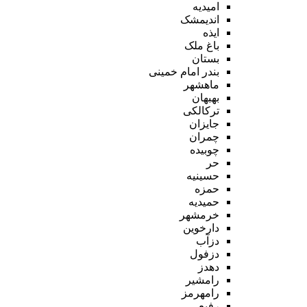
امیدیه
اندیمشک
ایذه
باغ ملک
بستان
بندر امام خمینی
ماهشهر
بهبهان
ترکالکی
جایزان
چمران
چوبیده
حر
حسینیه
حمزه
حمیدیه
خرمشهر
دارخوین
دزآب
دزفول
دهدز
رامشیر
رامهرمز
رفیع