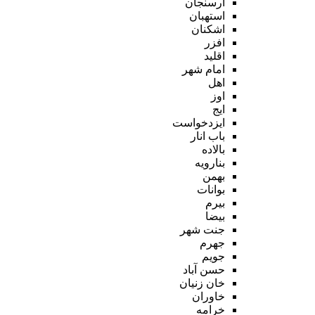
ارسنجان
استهبان
اشکنان
افزر
اقلید
امام شهر
اهل
اوز
ایج
ایزدخواست
باب انار
بالاده
بنارویه
بهمن
بوانات
بیرم
بیضا
جنت شهر
جهرم
جویم
حسن آباد
خان زنیان
خاوران
خرامه