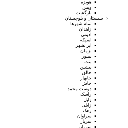
هویزه
ویس
بازگشت
سیستان و بلوچستان
تمام شهر‌ها
زاهدان
ادیمی
اسپکه
ایرانشهر
بزمان
بمپور
بنت
پیشین
جالق
چابهار
خاش
دوست محمد
راسک
زابل
زابلی
زهک
سراوان
سرباز
سوران