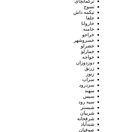
ترکمانچای
تسوج
تیکمه داش
جلفا
خاروانا
خامنه
خراجو
خسروشهر
خضرلو
خمارلو
خواجه
دوزدوزان
زرنق
زنوز
سراب
سردرود
سهند
سیس
سیه رود
شبستر
شربیان
شرفخانه
شندآباد
صوفیان