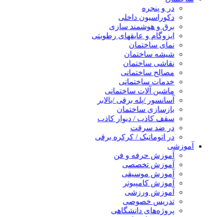
در و پنجره
دکوراسیون داخلی
برق و هوشمند سازی
ایزوگام و عایقهای رطوبتی
نمای ساختمان
شیشه ساختمان
نقاشی ساختمان
مصالح ساختمانی
خدمات ساختمانی
ماشین آلات ساختمانی
آسانسور /پله برقی /بالابر
بازسازی ساختمان
سقف کاذب / دیوار کاذب
در ضد سرقت
در اتوماتیک / کرکره برقی
آموزشی
آموزش حرفه و فن
آموزش تخصصی
آموزش موسیقی
آموزش کامپیوتر
آموزش ورزشی
تدریس خصوصی
پروژه‌های دانشگاهی