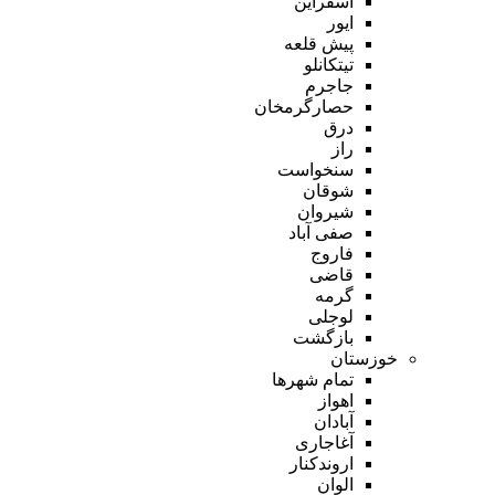
اسفراین
ایور
پیش قلعه
تیتکانلو
جاجرم
حصارگرمخان
درق
راز
سنخواست
شوقان
شیروان
صفی آباد
فاروج
قاضی
گرمه
لوجلی
بازگشت
خوزستان
تمام شهر‌ها
اهواز
آبادان
آغاجاری
اروندکنار
الوان