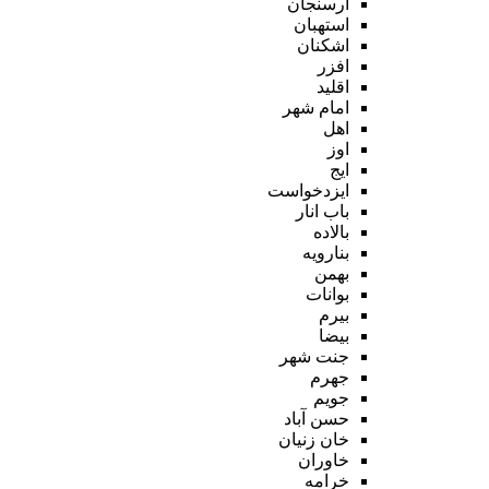
ارسنجان
استهبان
اشکنان
افزر
اقلید
امام شهر
اهل
اوز
ایج
ایزدخواست
باب انار
بالاده
بنارویه
بهمن
بوانات
بیرم
بیضا
جنت شهر
جهرم
جویم
حسن آباد
خان زنیان
خاوران
خرامه