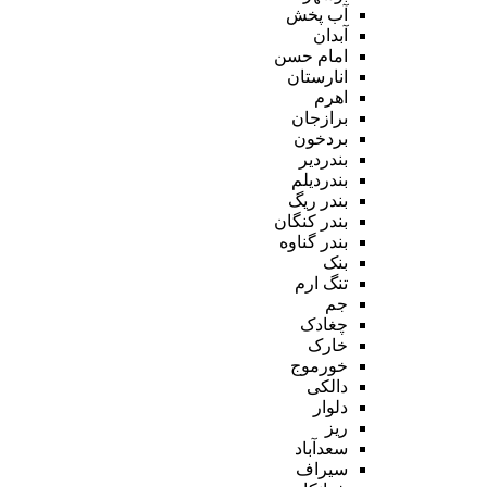
آب پخش
آبدان
امام حسن
انارستان
اهرم
برازجان
بردخون
بندردیر
بندردیلم
بندر ریگ
بندر کنگان
بندر گناوه
بنک
تنگ ارم
جم
چغادک
خارک
خورموج
دالکی
دلوار
ریز
سعدآباد
سیراف