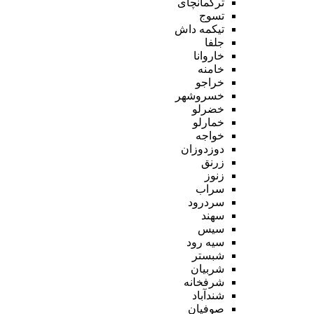
ترکمانچای
تسوج
تیکمه داش
جلفا
خاروانا
خامنه
خراجو
خسروشهر
خضرلو
خمارلو
خواجه
دوزدوزان
زرنق
زنوز
سراب
سردرود
سهند
سیس
سیه رود
شبستر
شربیان
شرفخانه
شندآباد
صوفیان