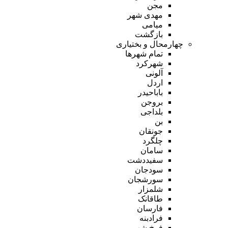
مجن
مهدی شهر
میامی
بازگشت
چهارمحال و بختیاری
تمام شهر‌ها
شهرکرد
آلونی
اردل
باباحیدر
بروجن
بلداجی
بن
جونقان
چلگرد
سامان
سفیددشت
سودجان
سورشجان
شلمزار
طاقانک
فارسان
فرادبنه
فرخ شهر