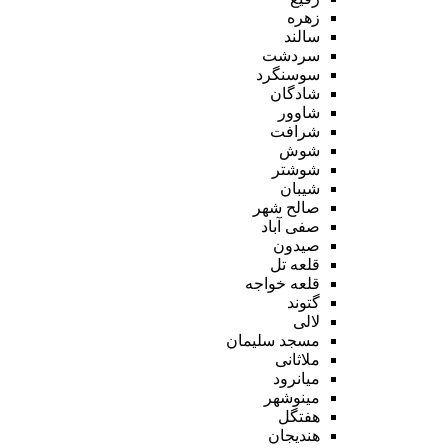
زهره
سالند
سردشت
سوسنگرد
شادگان
شاوور
شرافت
شوش
شوشتر
شیبان
صالح شهر
صفی آباد
صیدون
قلعه تل
قلعه خواجه
گتوند
لالی
مسجد سلیمان
ملاثانی
میانرود
مینوشهر
هفتگل
هندیجان