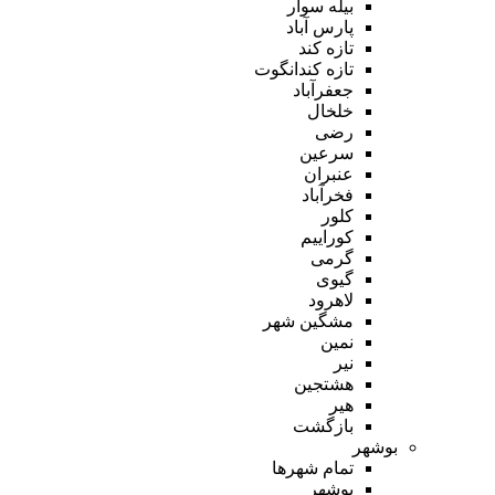
بیله سوار
پارس آباد
تازه کند
تازه کندانگوت
جعفرآباد
خلخال
رضی
سرعین
عنبران
فخرآباد
کلور
کوراییم
گرمی
گیوی
لاهرود
مشگین شهر
نمین
نیر
هشتجین
هیر
بازگشت
بوشهر
تمام شهر‌ها
بوشهر