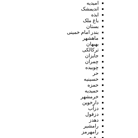
امیدیه
اندیمشک
ایذه
باغ ملک
بستان
بندر امام خمینی
ماهشهر
بهبهان
ترکالکی
جایزان
چمران
چوبیده
حر
حسینیه
حمزه
حمیدیه
خرمشهر
دارخوین
دزآب
دزفول
دهدز
رامشیر
رامهرمز
رفیع