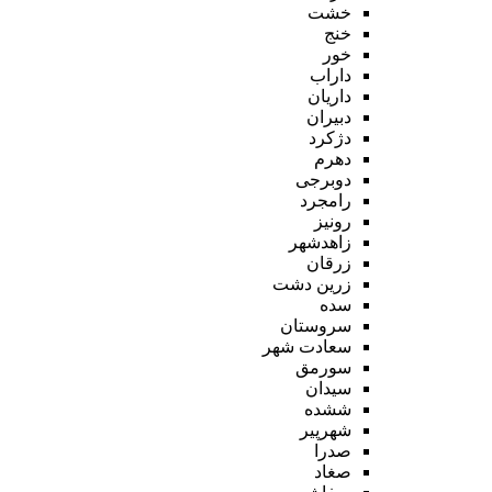
خشت
خنج
خور
داراب
داریان
دبیران
دژکرد
دهرم
دوبرجی
رامجرد
رونیز
زاهدشهر
زرقان
زرین دشت
سده
سروستان
سعادت شهر
سورمق
سیدان
ششده
شهرپیر
صدرا
صغاد