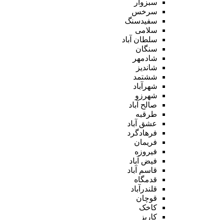
سبزوار
سرخس
سفیدسنگ
سلامی
سلطان آباد
سنگان
شادمهر
شاندیز
ششتمد
شهرآباد
شهرزو
صالح آباد
طرقبه
عشق آباد
فرهادگرد
فریمان
فیروزه
فیض آباد
قاسم آباد
قدمگاه
قلندرآباد
قوچان
کاخک
کاریز