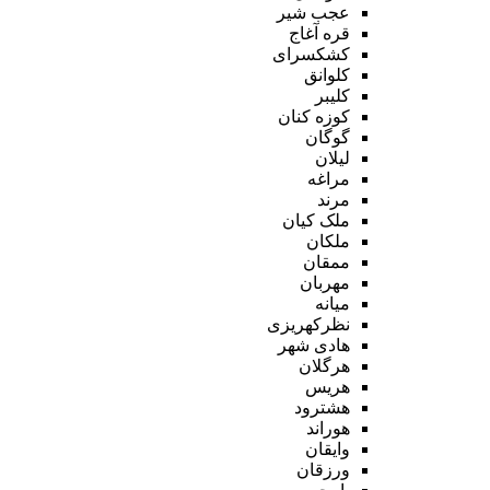
عجب شیر
قره آغاج
کشکسرای
کلوانق
کلیبر
کوزه کنان
گوگان
لیلان
مراغه
مرند
ملک کیان
ملکان
ممقان
مهربان
میانه
نظرکهریزی
هادی شهر
هرگلان
هریس
هشترود
هوراند
وایقان
ورزقان