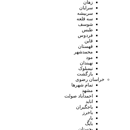
زهان
سرایان
سربیشه
سه قلعه
شوسف
طبس
فردوس
قاین
قهستان
محمدشهر
مود
نهبندان
نیمبلوک
بازگشت
خراسان رضوی
تمام شهر‌ها
مشهد
احمدآباد صولت
انابد
باجگیران
باخرز
بار
بایگ
بجستان