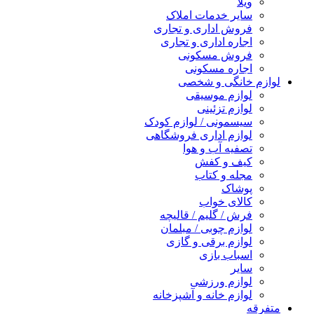
ویلا
سایر خدمات املاک
فروش اداری و تجاری
اجاره اداری و تجاری
فروش مسکونی
اجاره مسکونی
لوازم خانگی و شخصی
لوازم موسیقی
لوازم تزئینی
سیسمونی / لوازم کودک
لوازم اداری فروشگاهی
تصفیه آب و هوا
کیف و کفش
مجله و کتاب
پوشاک
کالای خواب
فرش / گلیم / قالیچه
لوازم چوبی / مبلمان
لوازم برقی و گازی
اسباب بازی
سایر
لوازم ورزشی
لوازم خانه و آشپزخانه
متفرقه