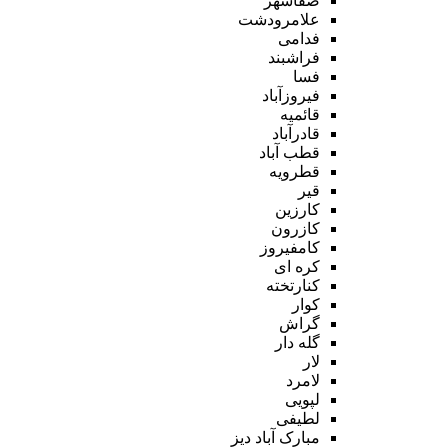
صفاشهر
علامرودشت
فدامی
فراشبند
فسا
فیروزآباد
قائمیه
قادرآباد
قطب آباد
قطرویه
قیر
کارزین
کازرون
کامفیروز
کره ای
کنارتخته
کوار
گراش
گله دار
لار
لامرد
لپویی
لطیفی
مبارک آباد دیز