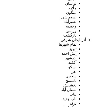
لواسان
ملارد
میگون
نسیم شهر
نصیرآباد
وحیدیه
ورامین
بازگشت
آذربایجان شرقی
تمام شهر‌ها
تبریز
آبش احمد
آذرشهر
آقکند
اسکو
اهر
ایلخچی
باسمنج
بخشایش
بستان آباد
بناب
ناب جدید
ترک