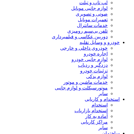
لپ تاپ و تبلت
لوازم جانبی موبایل
صوتی و تصویری
تعمیرات موبایل
خدمات سانترال
تلفن بی‌سیم رومیزی
دوربین عکاسی و فیلمبرداری
خودرو و وسایل نقلیه
خودروی داخلی و خارجی
اجاره خودرو
لوازم جانبی خودرو
دزدگیر و ردیاب
تزئینات خودرو
لوازم یدکی
خدمات ماشین و موتور
موتورسیکلت و لوازم جانبی
سایر
استخدام و کاریابی
استخدام
استخدام بازاریاب
آماده به کار
مراکز کاریابی
سایر
ساختمان