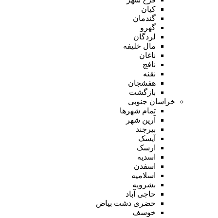
کیان
گندمان
گهرو
لردگان
مال خلیفه
ناغان
نافچ
نقنه
هفشجان
بازگشت
خراسان جنوبی
تمام شهر‌ها
آرین شهر
بیرجند
آیسک
ارسک
اسدیه
اسفدن
اسلامیه
بشرویه
حاجی آباد
خضری دشت بیاض
خوسف