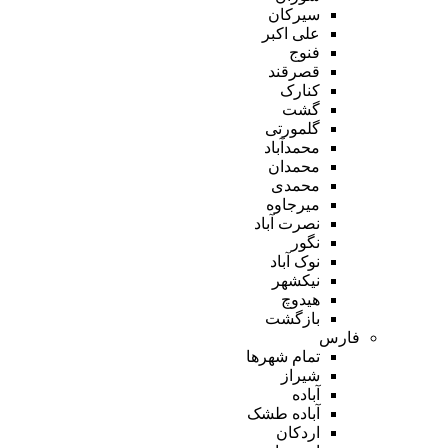
سیرکان
علی اکبر
فنوج
قصرقند
کنارک
گشت
گلمورتی
محمدآباد
محمدان
محمدی
میرجاوه
نصرت آباد
نگور
نوک آباد
نیکشهر
هیدوچ
بازگشت
فارس
تمام شهر‌ها
شیراز
آباده
آباده طشک
اردکان