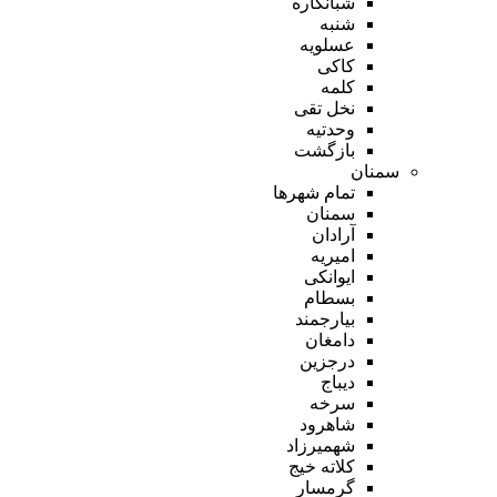
شبانکاره
شنبه
عسلویه
کاکی
کلمه
نخل تقی
وحدتیه
بازگشت
سمنان
تمام شهر‌ها
سمنان
آرادان
امیریه
ایوانکی
بسطام
بیارجمند
دامغان
درجزین
دیباج
سرخه
شاهرود
شهمیرزاد
کلاته خیج
گرمسار