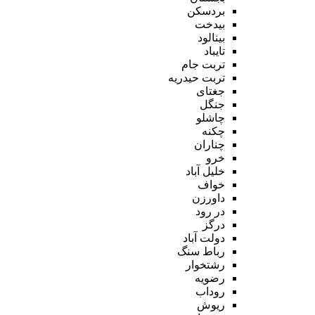
بردسکن
بیدخت
بینالود
تایباد
تربت جام
تربت حیدریه
جغتای
جنگل
چاشلو
چکنه
چناران
خرو
خلیل آباد
خواف
داورزن
در رود
درگز
دولت آباد
رباط سنگ
رشتخوار
رضویه
روداب
ریوش