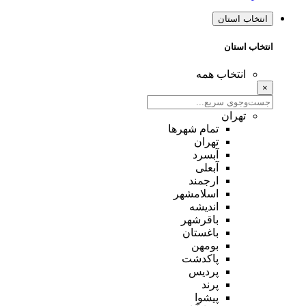
انتخاب استان
انتخاب استان
انتخاب همه
×
تهران
تمام شهر‌ها
تهران
آبسرد
آبعلی
ارجمند
اسلامشهر
اندیشه
باقرشهر
باغستان
بومهن
پاکدشت
پردیس
پرند
پیشوا