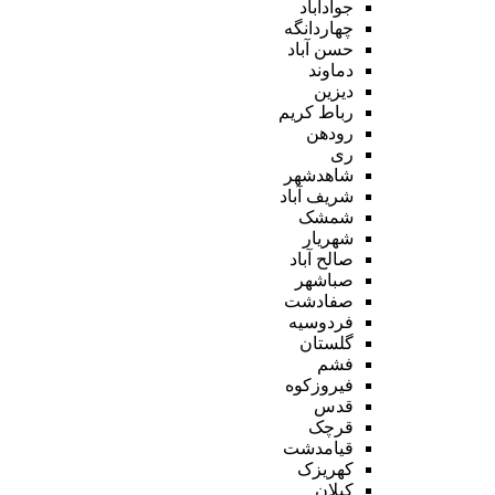
جوادآباد
چهاردانگه
حسن آباد
دماوند
دیزین
رباط کریم
رودهن
ری
شاهدشهر
شریف آباد
شمشک
شهریار
صالح آباد
صباشهر
صفادشت
فردوسیه
گلستان
فشم
فیروزکوه
قدس
قرچک
قیامدشت
کهریزک
کیلان