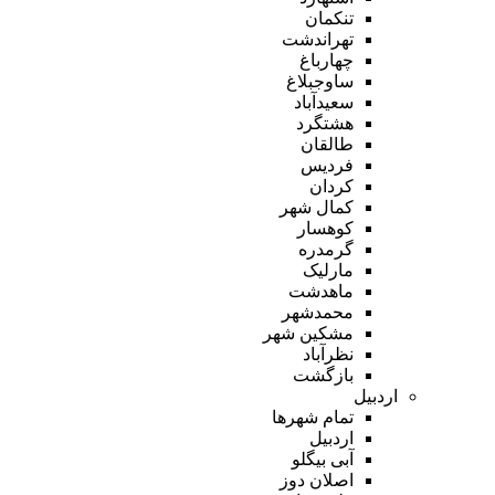
تنکمان
تهراندشت
چهارباغ
ساوجبلاغ
سعیدآباد
هشتگرد
طالقان
فردیس
کردان
کمال شهر
کوهسار
گرمدره
مارلیک
ماهدشت
محمدشهر
مشکین شهر
نظرآباد
بازگشت
اردبیل
تمام شهر‌ها
اردبیل
آبی بیگلو
اصلان دوز