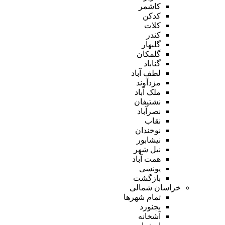
کاشمر
کدکن
کلات
کندر
گلبهار
گلمکان
گناباد
لطف آباد
مزدآوند
ملک آباد
نشتیفان
نصرآباد
نقاب
نوخندان
نیشابور
نیل شهر
همت آباد
یونسی
بازگشت
خراسان شمالی
تمام شهر‌ها
بجنورد
آشخانه