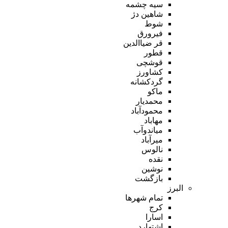
سیه چشمه
شاهین دژ
شوط
فیرورق
قر ضیاالدین
قطور
قوشچی
کشاورز
گردکشانه
ماکو
محمدیار
محمودآباد
مهاباد
میاندوآب
میرآباد
نالوس
نقده
نوشین
بازگشت
البرز
تمام شهر‌ها
کرج
اسارا
اشتهارد