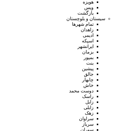
هویزه
ویس
بازگشت
سیستان و بلوچستان
تمام شهر‌ها
زاهدان
ادیمی
اسپکه
ایرانشهر
بزمان
بمپور
بنت
پیشین
جالق
چابهار
خاش
دوست محمد
راسک
زابل
زابلی
زهک
سراوان
سرباز
سوران