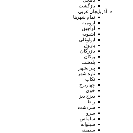
یامچی
بازگشت
آذربایجان غربی
تمام شهر‌ها
ارومیه
آواجیق
اشنویه
ایواوغلی
باروق
بازرگان
بوکان
پلدشت
پیرانشهر
تازه شهر
تکاب
چهاربرج
خوی
دیزج دیز
ربط
سردشت
سرو
سلماس
سیلوانه
سیمینه