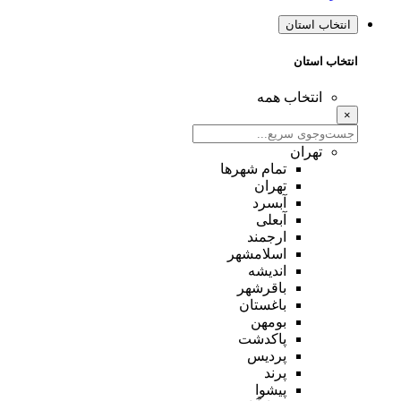
انتخاب استان
انتخاب استان
انتخاب همه
×
تهران
تمام شهر‌ها
تهران
آبسرد
آبعلی
ارجمند
اسلامشهر
اندیشه
باقرشهر
باغستان
بومهن
پاکدشت
پردیس
پرند
پیشوا