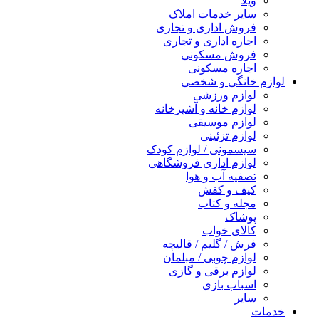
ویلا
سایر خدمات املاک
فروش اداری و تجاری
اجاره اداری و تجاری
فروش مسکونی
اجاره مسکونی
لوازم خانگی و شخصی
لوازم ورزشی
لوازم خانه و آشپزخانه
لوازم موسیقی
لوازم تزئینی
سیسمونی / لوازم کودک
لوازم اداری فروشگاهی
تصفیه آب و هوا
کیف و کفش
مجله و کتاب
پوشاک
کالای خواب
فرش / گلیم / قالیچه
لوازم چوبی / مبلمان
لوازم برقی و گازی
اسباب بازی
سایر
خدمات