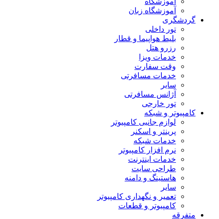
آموزشگاه
آموزشگاه زبان
گردشگری
تور داخلی
بلیط هواپیما و قطار
رزرو هتل
خدمات ویزا
وقت سفارت
خدمات مسافرتی
سایر
آژانس مسافرتی
تور خارجی
کامپیوتر و شبکه
لوازم جانبی کامپیوتر
پرینتر و اسکنر
خدمات شبکه
نرم افزار کامپیوتر
خدمات اینترنت
طراحی سایت
هاستینگ و دامنه
سایر
تعمیر و نگهداری کامپیوتر
کامپیوتر و قطعات
متفرقه