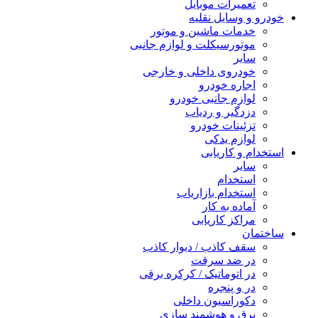
تعمیرات موبایل
خودرو و وسایل نقلیه
خدمات ماشین و موتور
موتورسیکلت و لوازم جانبی
سایر
خودروی داخلی و خارجی
اجاره خودرو
لوازم جانبی خودرو
دزدگیر و ردیاب
تزئینات خودرو
لوازم یدکی
استخدام و کاریابی
سایر
استخدام
استخدام بازاریاب
آماده به کار
مراکز کاریابی
ساختمان
سقف کاذب / دیوار کاذب
در ضد سرقت
در اتوماتیک / کرکره برقی
در و پنجره
دکوراسیون داخلی
برق و هوشمند سازی