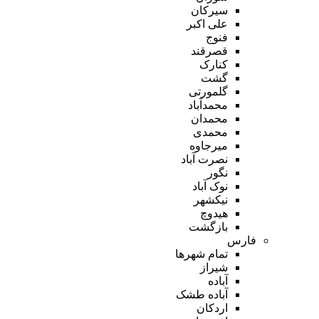
سیرکان
علی اکبر
فنوج
قصرقند
کنارک
گشت
گلمورتی
محمدآباد
محمدان
محمدی
میرجاوه
نصرت آباد
نگور
نوک آباد
نیکشهر
هیدوچ
بازگشت
فارس
تمام شهر‌ها
شیراز
آباده
آباده طشک
اردکان