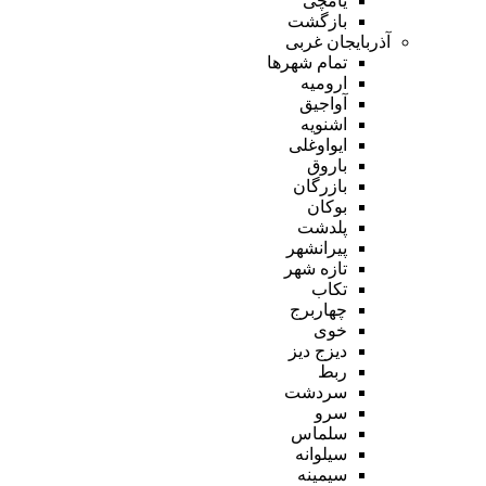
یامچی
بازگشت
آذربایجان غربی
تمام شهر‌ها
ارومیه
آواجیق
اشنویه
ایواوغلی
باروق
بازرگان
بوکان
پلدشت
پیرانشهر
تازه شهر
تکاب
چهاربرج
خوی
دیزج دیز
ربط
سردشت
سرو
سلماس
سیلوانه
سیمینه