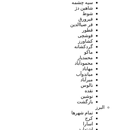
سیه چشمه
شاهین دژ
شوط
فیرورق
قر ضیاالدین
قطور
قوشچی
کشاورز
گردکشانه
ماکو
محمدیار
محمودآباد
مهاباد
میاندوآب
میرآباد
نالوس
نقده
نوشین
بازگشت
البرز
تمام شهر‌ها
کرج
اسارا
اشتهارد