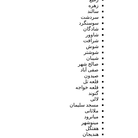
زهره
سالند
سردشت
سوسنگرد
شادگان
شاوور
شرافت
شوش
شوشتر
شیبان
صالح شهر
صفی آباد
صیدون
قلعه تل
قلعه خواجه
گتوند
لالی
مسجد سلیمان
ملاثانی
میانرود
مینوشهر
هفتگل
هندیجان