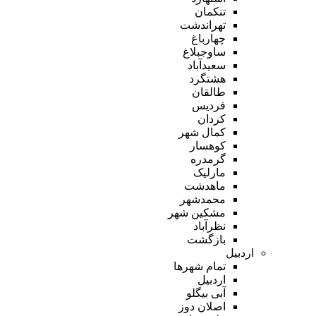
تنکمان
تهراندشت
چهارباغ
ساوجبلاغ
سعیدآباد
هشتگرد
طالقان
فردیس
کردان
کمال شهر
کوهسار
گرمدره
مارلیک
ماهدشت
محمدشهر
مشکین شهر
نظرآباد
بازگشت
اردبیل
تمام شهر‌ها
اردبیل
آبی بیگلو
اصلان دوز