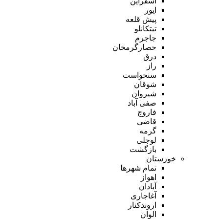
اسفراین
ایور
پیش قلعه
تیتکانلو
جاجرم
حصارگرمخان
درق
راز
سنخواست
شوقان
شیروان
صفی آباد
فاروج
قاضی
گرمه
لوجلی
بازگشت
خوزستان
تمام شهر‌ها
اهواز
آبادان
آغاجاری
اروندکنار
الوان