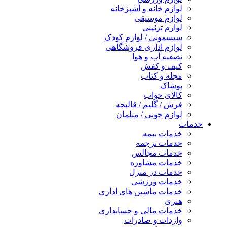
لوازم خانه و آشپزخانه
لوازم موسیقی
لوازم تزئینی
سیسمونی / لوازم کودک
لوازم اداری فروشگاهی
تصفیه آب و هوا
کیف و کفش
مجله و کتاب
پوشاک
کالای خواب
فرش / گلیم / قالیچه
لوازم چوبی / مبلمان
خدمات
خدمات بیمه
خدمات ترجمه
خدمات مجالس
خدمات مشاوره
خدمات در منزل
خدمات ورزشی
خدمات ماشین های اداری
هنری
خدمات مالی و حسابداری
واردات و صادرات