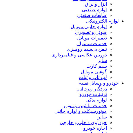
ابزار و یراق
لوازم صنعتی
ضایعات صنعتی
لوازم الکترونیکی
لوازم جانبی موبایل
صوتی و تصویری
تعمیرات موبایل
خدمات سانترال
تلفن بی‌سیم رومیزی
دوربین عکاسی و فیلمبرداری
سایر
سیم کارت
گوشی موبایل
لپ تاپ و تبلت
خودرو و وسایل نقلیه
دزدگیر و ردیاب
تزئینات خودرو
لوازم یدکی
خدمات ماشین و موتور
موتورسیکلت و لوازم جانبی
سایر
خودروی داخلی و خارجی
اجاره خودرو