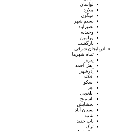
لواسان
ملارد
میگون
نسیم شهر
نصیرآباد
وحیدیه
ورامین
بازگشت
آذربایجان شرقی
تمام شهر‌ها
تبریز
آبش احمد
آذرشهر
آقکند
اسکو
اهر
ایلخچی
باسمنج
بخشایش
بستان آباد
بناب
ناب جدید
ترک