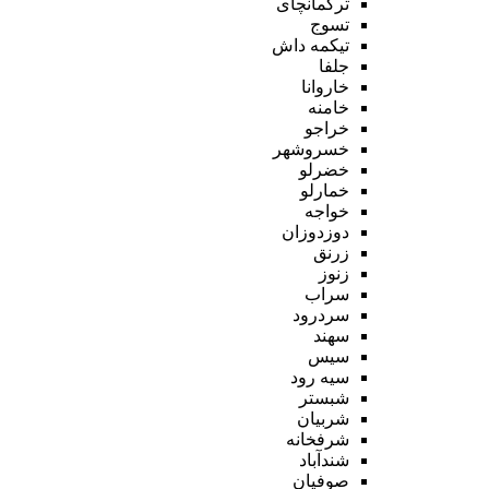
ترکمانچای
تسوج
تیکمه داش
جلفا
خاروانا
خامنه
خراجو
خسروشهر
خضرلو
خمارلو
خواجه
دوزدوزان
زرنق
زنوز
سراب
سردرود
سهند
سیس
سیه رود
شبستر
شربیان
شرفخانه
شندآباد
صوفیان