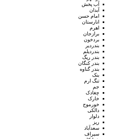
آب پخش
آبدان
امام حسن
انارستان
اهرم
برازجان
بردخون
بندردیر
بندردیلم
بندر ریگ
بندر کنگان
بندر گناوه
بنک
تنگ ارم
جم
چغادک
خارک
خورموج
دالکی
دلوار
ریز
سعدآباد
سیراف