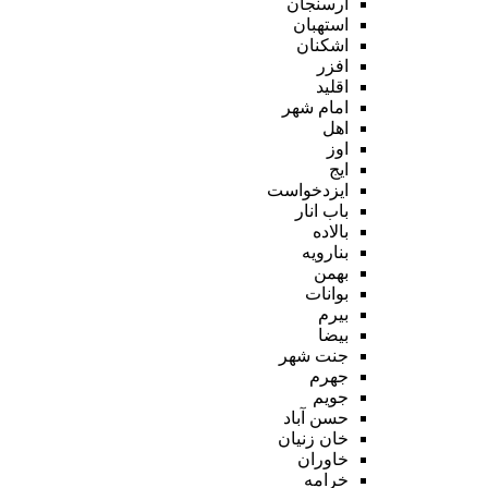
ارسنجان
استهبان
اشکنان
افزر
اقلید
امام شهر
اهل
اوز
ایج
ایزدخواست
باب انار
بالاده
بنارویه
بهمن
بوانات
بیرم
بیضا
جنت شهر
جهرم
جویم
حسن آباد
خان زنیان
خاوران
خرامه