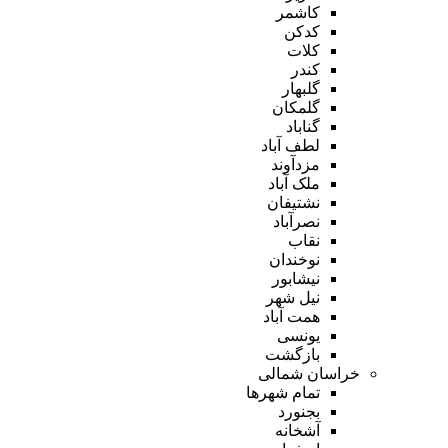
کاشمر
کدکن
کلات
کندر
گلبهار
گلمکان
گناباد
لطف آباد
مزدآوند
ملک آباد
نشتیفان
نصرآباد
نقاب
نوخندان
نیشابور
نیل شهر
همت آباد
یونسی
بازگشت
خراسان شمالی
تمام شهر‌ها
بجنورد
آشخانه