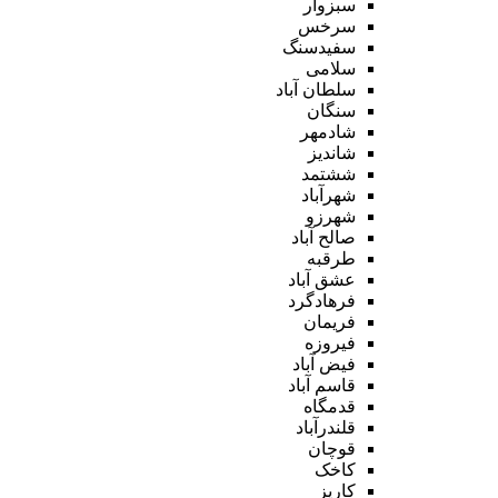
سبزوار
سرخس
سفیدسنگ
سلامی
سلطان آباد
سنگان
شادمهر
شاندیز
ششتمد
شهرآباد
شهرزو
صالح آباد
طرقبه
عشق آباد
فرهادگرد
فریمان
فیروزه
فیض آباد
قاسم آباد
قدمگاه
قلندرآباد
قوچان
کاخک
کاریز