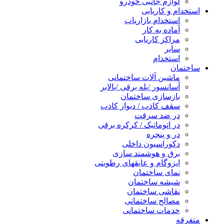
لوازم جانبی خودرو
استخدام و کاریابی
استخدام بازاریاب
آماده به کار
مراکز کاریابی
سایر
استخدام
ساختمان
ماشین آلات ساختمانی
آسانسور /پله برقی /بالابر
بازسازی ساختمان
سقف کاذب / دیوار کاذب
در ضد سرقت
در اتوماتیک / کرکره برقی
در و پنجره
دکوراسیون داخلی
برق و هوشمند سازی
ایزوگام و عایقهای رطوبتی
نمای ساختمان
شیشه ساختمان
نقاشی ساختمان
مصالح ساختمانی
خدمات ساختمانی
متفرقه