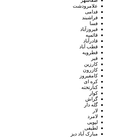
صفاشهر
علامرودشت
فدامی
فراشبند
فسا
فیروزآباد
قائمیه
قادرآباد
قطب آباد
قطرویه
قیر
کارزین
کازرون
کامفیروز
کره ای
کنارتخته
کوار
گراش
گله دار
لار
لامرد
لپویی
لطیفی
مبارک آباد دیز