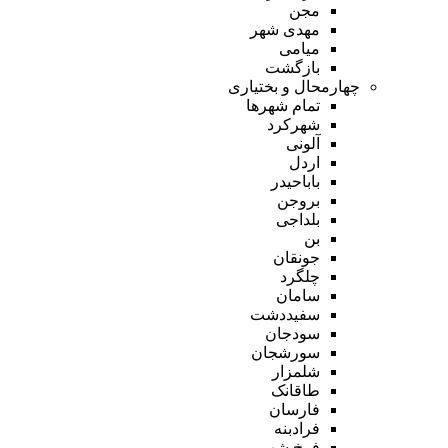
مجن
مهدی شهر
میامی
بازگشت
چهارمحال و بختیاری
تمام شهر‌ها
شهرکرد
آلونی
اردل
باباحیدر
بروجن
بلداجی
بن
جونقان
چلگرد
سامان
سفیددشت
سودجان
سورشجان
شلمزار
طاقانک
فارسان
فرادبنه
فرخ شهر