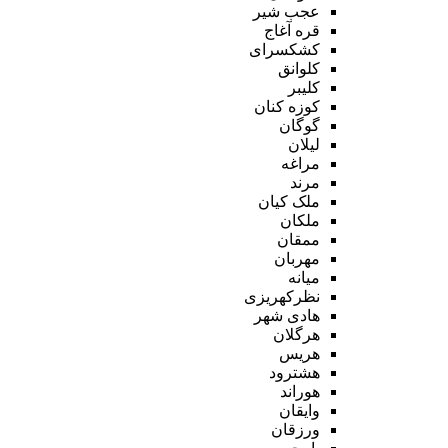
عجب شیر
قره آغاج
کشکسرای
کلوانق
کلیبر
کوزه کنان
گوگان
لیلان
مراغه
مرند
ملک کیان
ملکان
ممقان
مهربان
میانه
نظرکهریزی
هادی شهر
هرگلان
هریس
هشترود
هوراند
وایقان
ورزقان