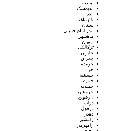
امیدیه
اندیمشک
ایذه
باغ ملک
بستان
بندر امام خمینی
ماهشهر
بهبهان
ترکالکی
جایزان
چمران
چوبیده
حر
حسینیه
حمزه
حمیدیه
خرمشهر
دارخوین
دزآب
دزفول
دهدز
رامشیر
رامهرمز
رفیع