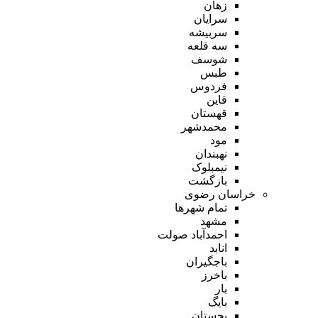
زهان
سرایان
سربیشه
سه قلعه
شوسف
طبس
فردوس
قاین
قهستان
محمدشهر
مود
نهبندان
نیمبلوک
بازگشت
خراسان رضوی
تمام شهر‌ها
مشهد
احمدآباد صولت
انابد
باجگیران
باخرز
بار
بایگ
بجستان