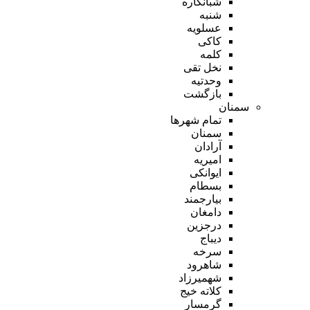
شبانکاره
شنبه
عسلویه
کاکی
کلمه
نخل تقی
وحدتیه
بازگشت
سمنان
تمام شهر‌ها
سمنان
آرادان
امیریه
ایوانکی
بسطام
بیارجمند
دامغان
درجزین
دیباج
سرخه
شاهرود
شهمیرزاد
کلاته خیج
گرمسار