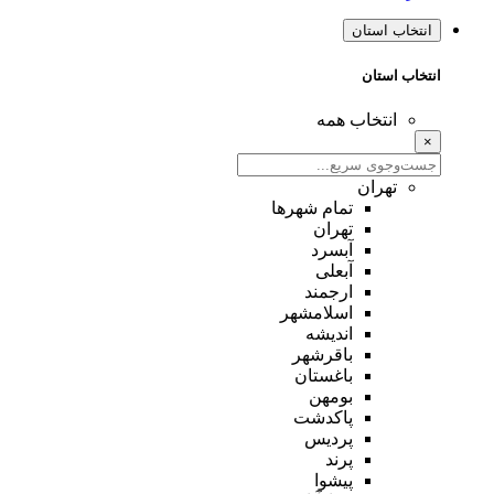
انتخاب استان
انتخاب استان
انتخاب همه
×
تهران
تمام شهر‌ها
تهران
آبسرد
آبعلی
ارجمند
اسلامشهر
اندیشه
باقرشهر
باغستان
بومهن
پاکدشت
پردیس
پرند
پیشوا