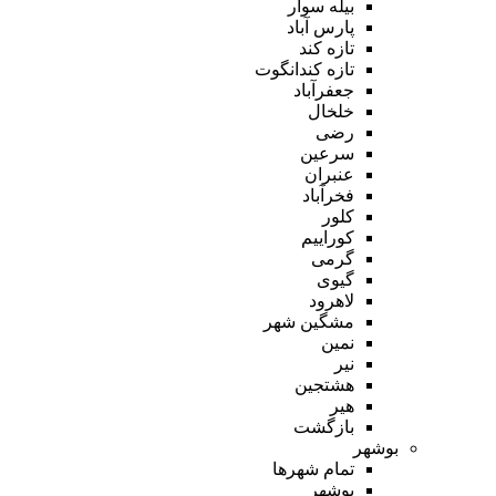
بیله سوار
پارس آباد
تازه کند
تازه کندانگوت
جعفرآباد
خلخال
رضی
سرعین
عنبران
فخرآباد
کلور
کوراییم
گرمی
گیوی
لاهرود
مشگین شهر
نمین
نیر
هشتجین
هیر
بازگشت
بوشهر
تمام شهر‌ها
بوشهر