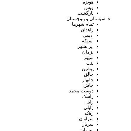
هویزه
ویس
بازگشت
سیستان و بلوچستان
تمام شهر‌ها
زاهدان
ادیمی
اسپکه
ایرانشهر
بزمان
بمپور
بنت
پیشین
جالق
چابهار
خاش
دوست محمد
راسک
زابل
زابلی
زهک
سراوان
سرباز
سوران