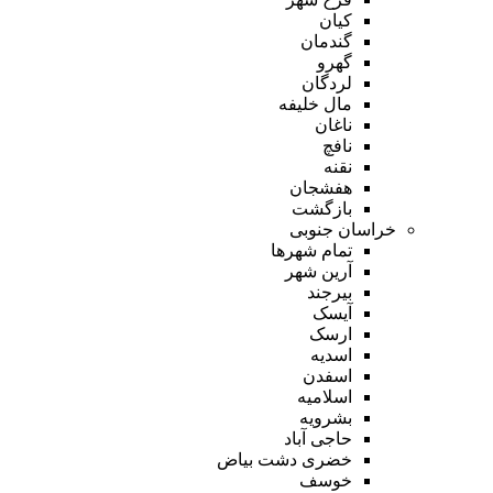
کیان
گندمان
گهرو
لردگان
مال خلیفه
ناغان
نافچ
نقنه
هفشجان
بازگشت
خراسان جنوبی
تمام شهر‌ها
آرین شهر
بیرجند
آیسک
ارسک
اسدیه
اسفدن
اسلامیه
بشرویه
حاجی آباد
خضری دشت بیاض
خوسف