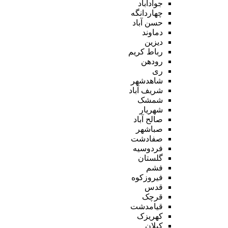
جوادآباد
چهاردانگه
حسن آباد
دماوند
دیزین
رباط کریم
رودهن
ری
شاهدشهر
شریف آباد
شمشک
شهریار
صالح آباد
صباشهر
صفادشت
فردوسیه
گلستان
فشم
فیروزکوه
قدس
قرچک
قیامدشت
کهریزک
کیلان