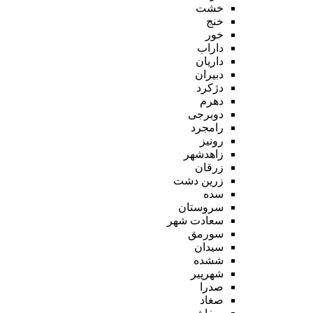
خشت
خنج
خور
داراب
داریان
دبیران
دژکرد
دهرم
دوبرجی
رامجرد
رونیز
زاهدشهر
زرقان
زرین دشت
سده
سروستان
سعادت شهر
سورمق
سیدان
ششده
شهرپیر
صدرا
صغاد