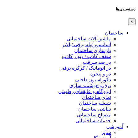
دسته‌بندی‌ها
×
ساختمان
ماشین آلات ساختمانی
آسانسور /پله برقی /بالابر
بازسازی ساختمان
سقف کاذب / دیوار کاذب
در ضد سرقت
در اتوماتیک / کرکره برقی
در و پنجره
دکوراسیون داخلی
برق و هوشمند سازی
ایزوگام و عایقهای رطوبتی
نمای ساختمان
شیشه ساختمان
نقاشی ساختمان
مصالح ساختمانی
خدمات ساختمانی
آموزشی
سایر