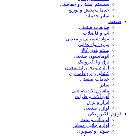
سیستم امنیتی و حفاظتی
خدمات پخش و توزیع
سایر خدمات
صنعت
ضایعات صنعتی
آب و فاضلاب
مواد شیمیایی و معدنی
تولید مواد غذایی
بسته بندی کالا
اتوماسیون صنعتی
برق و الکترونیک
لوازم و تجهیزات معدن
کشاورزی و دامداری
خدمات صنعتی
سایر
ماشین آلات صنعتی
آهن آلات و فلزات
ابزار و یراق
لوازم صنعتی
لوازم الکترونیکی
لپ تاپ و تبلت
لوازم جانبی موبایل
صوتی و تصویری