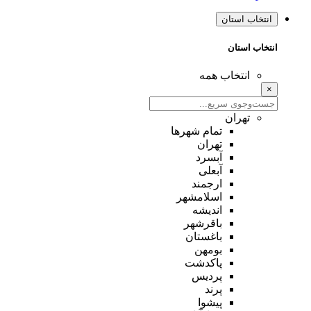
انتخاب استان
انتخاب استان
انتخاب همه
×
تهران
تمام شهر‌ها
تهران
آبسرد
آبعلی
ارجمند
اسلامشهر
اندیشه
باقرشهر
باغستان
بومهن
پاکدشت
پردیس
پرند
پیشوا