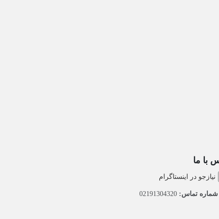
 با ما
نیازجو در اینستاگرام
ماره تماس:
02191304320