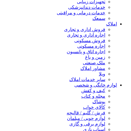
تجهیزات زیبایی
خدمات دندانپزشکی
خدمات درمانی و مراقبتی
سمعک
املاک
فروش اداری و تجاری
اجاره اداری و تجاری
فروش مسکونی
اجاره مسکونی
اجاره اتاق و پانسیون
زمین و باغ
ملک صنعتی
مشاور املاک
ویلا
سایر خدمات املاک
لوازم خانگی و شخصی
کیف و کفش
مجله و کتاب
پوشاک
کالای خواب
فرش / گلیم / قالیچه
لوازم چوبی / مبلمان
لوازم برقی و گازی
اسباب بازی