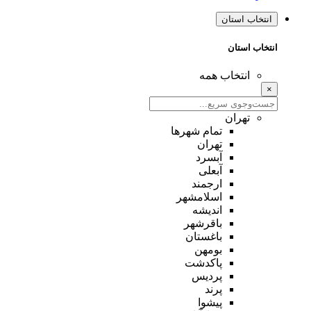
انتخاب استان
انتخاب استان
انتخاب همه
×
تهران
تمام شهر‌ها
تهران
آبسرد
آبعلی
ارجمند
اسلامشهر
اندیشه
باقرشهر
باغستان
بومهن
پاکدشت
پردیس
پرند
پیشوا