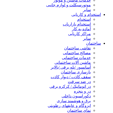
خدمات ماشین و موتور
موتورسیکلت و لوازم جانبی
سایر
استخدام و کاریابی
استخدام
استخدام بازاریاب
آماده به کار
مراکز کاریابی
سایر
ساختمان
نقاشی ساختمان
مصالح ساختمانی
خدمات ساختمانی
ماشین آلات ساختمانی
آسانسور /پله برقی /بالابر
بازسازی ساختمان
سقف کاذب / دیوار کاذب
در ضد سرقت
در اتوماتیک / کرکره برقی
در و پنجره
دکوراسیون داخلی
برق و هوشمند سازی
ایزوگام و عایقهای رطوبتی
نمای ساختمان