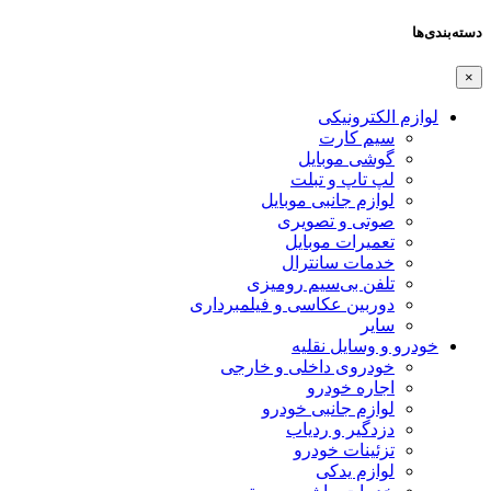
دسته‌بندی‌ها
×
لوازم الکترونیکی
سیم کارت
گوشی موبایل
لپ تاپ و تبلت
لوازم جانبی موبایل
صوتی و تصویری
تعمیرات موبایل
خدمات سانترال
تلفن بی‌سیم رومیزی
دوربین عکاسی و فیلمبرداری
سایر
خودرو و وسایل نقلیه
خودروی داخلی و خارجی
اجاره خودرو
لوازم جانبی خودرو
دزدگیر و ردیاب
تزئینات خودرو
لوازم یدکی