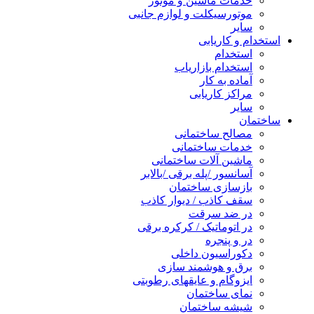
خدمات ماشین و موتور
موتورسیکلت و لوازم جانبی
سایر
استخدام و کاریابی
استخدام
استخدام بازاریاب
آماده به کار
مراکز کاریابی
سایر
ساختمان
مصالح ساختمانی
خدمات ساختمانی
ماشین آلات ساختمانی
آسانسور /پله برقی /بالابر
بازسازی ساختمان
سقف کاذب / دیوار کاذب
در ضد سرقت
در اتوماتیک / کرکره برقی
در و پنجره
دکوراسیون داخلی
برق و هوشمند سازی
ایزوگام و عایقهای رطوبتی
نمای ساختمان
شیشه ساختمان