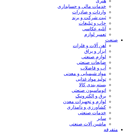
هنری
خدمات مالی و حسابداری
واردات و صادرات
ثبت شرکت و برند
چاپ و تبلیغات
آتلیه عکاسی
تعمیر لوازم
صنعت
آهن آلات و فلزات
ابزار و یراق
لوازم صنعتی
ضایعات صنعتی
آب و فاضلاب
مواد شیمیایی و معدنی
تولید مواد غذایی
بسته بندی کالا
اتوماسیون صنعتی
برق و الکترونیک
لوازم و تجهیزات معدن
کشاورزی و دامداری
خدمات صنعتی
سایر
ماشین آلات صنعتی
متفرقه