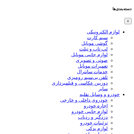
دسته‌بندی‌ها
×
لوازم الکترونیکی
سیم کارت
گوشی موبایل
لپ تاپ و تبلت
لوازم جانبی موبایل
صوتی و تصویری
تعمیرات موبایل
خدمات سانترال
تلفن بی‌سیم رومیزی
دوربین عکاسی و فیلمبرداری
سایر
خودرو و وسایل نقلیه
خودروی داخلی و خارجی
اجاره خودرو
لوازم جانبی خودرو
دزدگیر و ردیاب
تزئینات خودرو
لوازم یدکی