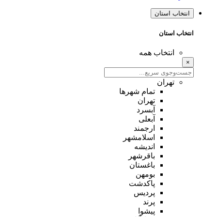
انتخاب استان
انتخاب استان
انتخاب همه
×
تهران
تمام شهر‌ها
تهران
آبسرد
آبعلی
ارجمند
اسلامشهر
اندیشه
باقرشهر
باغستان
بومهن
پاکدشت
پردیس
پرند
پیشوا