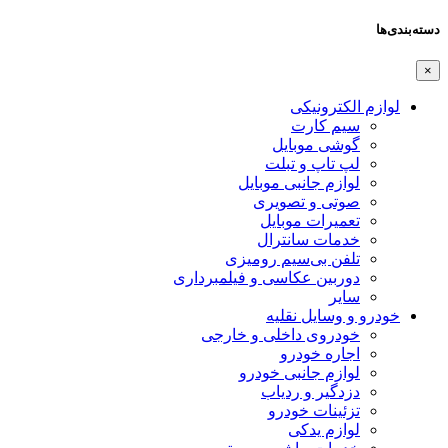
دسته‌بندی‌ها
×
لوازم الکترونیکی
سیم کارت
گوشی موبایل
لپ تاپ و تبلت
لوازم جانبی موبایل
صوتی و تصویری
تعمیرات موبایل
خدمات سانترال
تلفن بی‌سیم رومیزی
دوربین عکاسی و فیلمبرداری
سایر
خودرو و وسایل نقلیه
خودروی داخلی و خارجی
اجاره خودرو
لوازم جانبی خودرو
دزدگیر و ردیاب
تزئینات خودرو
لوازم یدکی