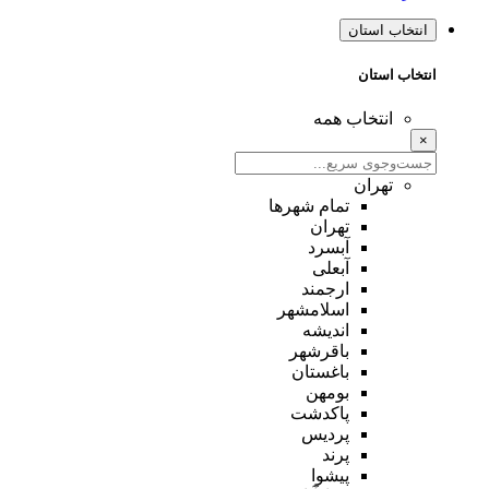
انتخاب استان
انتخاب استان
انتخاب همه
×
تهران
تمام شهر‌ها
تهران
آبسرد
آبعلی
ارجمند
اسلامشهر
اندیشه
باقرشهر
باغستان
بومهن
پاکدشت
پردیس
پرند
پیشوا