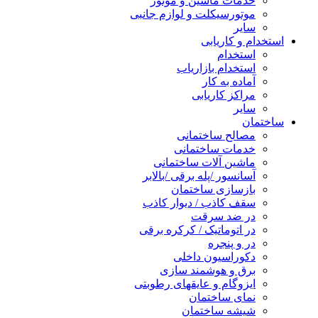
خدمات ماشین و موتور
موتورسیکلت و لوازم جانبی
سایر
استخدام و کاریابی
استخدام
استخدام بازاریاب
آماده به کار
مراکز کاریابی
سایر
ساختمان
مصالح ساختمانی
خدمات ساختمانی
ماشین آلات ساختمانی
آسانسور /پله برقی /بالابر
بازسازی ساختمان
سقف کاذب / دیوار کاذب
در ضد سرقت
در اتوماتیک / کرکره برقی
در و پنجره
دکوراسیون داخلی
برق و هوشمند سازی
ایزوگام و عایقهای رطوبتی
نمای ساختمان
شیشه ساختمان