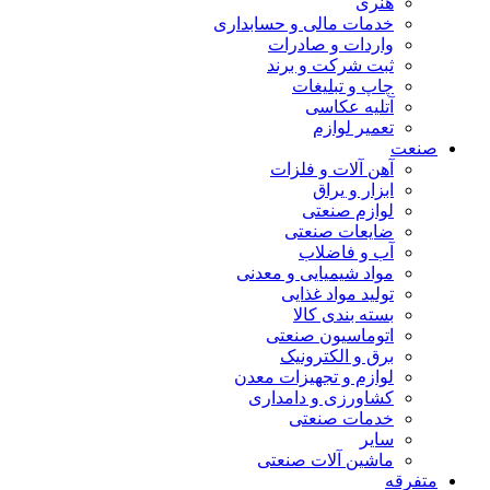
هنری
خدمات مالی و حسابداری
واردات و صادرات
ثبت شرکت و برند
چاپ و تبلیغات
آتلیه عکاسی
تعمیر لوازم
صنعت
آهن آلات و فلزات
ابزار و یراق
لوازم صنعتی
ضایعات صنعتی
آب و فاضلاب
مواد شیمیایی و معدنی
تولید مواد غذایی
بسته بندی کالا
اتوماسیون صنعتی
برق و الکترونیک
لوازم و تجهیزات معدن
کشاورزی و دامداری
خدمات صنعتی
سایر
ماشین آلات صنعتی
متفرقه