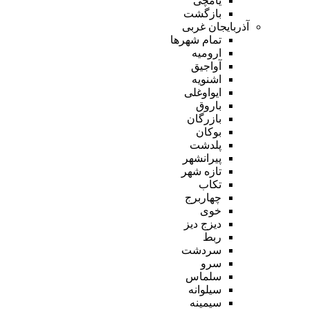
یامچی
بازگشت
آذربایجان غربی
تمام شهر‌ها
ارومیه
آواجیق
اشنویه
ایواوغلی
باروق
بازرگان
بوکان
پلدشت
پیرانشهر
تازه شهر
تکاب
چهاربرج
خوی
دیزج دیز
ربط
سردشت
سرو
سلماس
سیلوانه
سیمینه