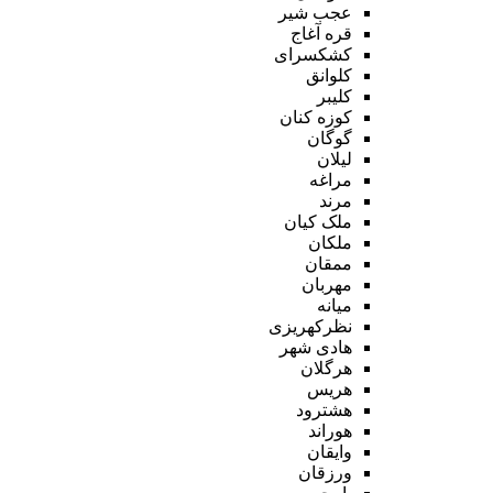
عجب شیر
قره آغاج
کشکسرای
کلوانق
کلیبر
کوزه کنان
گوگان
لیلان
مراغه
مرند
ملک کیان
ملکان
ممقان
مهربان
میانه
نظرکهریزی
هادی شهر
هرگلان
هریس
هشترود
هوراند
وایقان
ورزقان