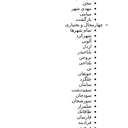
مجن
مهدی شهر
میامی
بازگشت
چهارمحال و بختیاری
تمام شهر‌ها
شهرکرد
آلونی
اردل
باباحیدر
بروجن
بلداجی
بن
جونقان
چلگرد
سامان
سفیددشت
سودجان
سورشجان
شلمزار
طاقانک
فارسان
فرادبنه
فرخ شهر