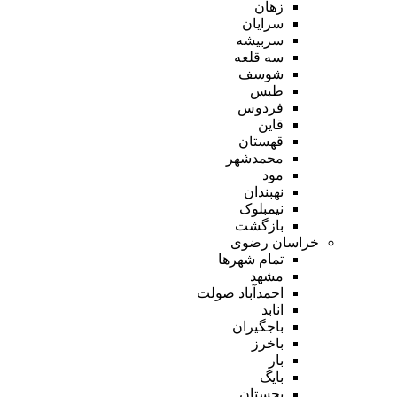
زهان
سرایان
سربیشه
سه قلعه
شوسف
طبس
فردوس
قاین
قهستان
محمدشهر
مود
نهبندان
نیمبلوک
بازگشت
خراسان رضوی
تمام شهر‌ها
مشهد
احمدآباد صولت
انابد
باجگیران
باخرز
بار
بایگ
بجستان