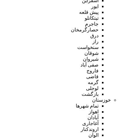
اسفراین
ایور
پیش قلعه
تیتکانلو
جاجرم
حصارگرمخان
درق
راز
سنخواست
شوقان
شیروان
صفی آباد
فاروج
قاضی
گرمه
لوجلی
بازگشت
خوزستان
تمام شهر‌ها
اهواز
آبادان
آغاجاری
اروندکنار
الوان