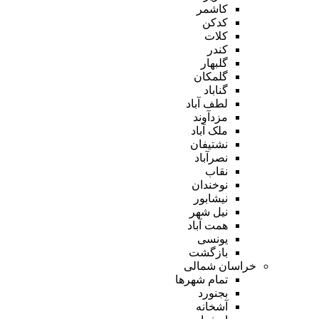
کاشمر
کدکن
کلات
کندر
گلبهار
گلمکان
گناباد
لطف آباد
مزدآوند
ملک آباد
نشتیفان
نصرآباد
نقاب
نوخندان
نیشابور
نیل شهر
همت آباد
یونسی
بازگشت
خراسان شمالی
تمام شهر‌ها
بجنورد
آشخانه