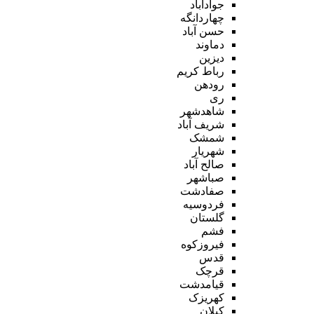
جوادآباد
چهاردانگه
حسن آباد
دماوند
دیزین
رباط کریم
رودهن
ری
شاهدشهر
شریف آباد
شمشک
شهریار
صالح آباد
صباشهر
صفادشت
فردوسیه
گلستان
فشم
فیروزکوه
قدس
قرچک
قیامدشت
کهریزک
کیلان