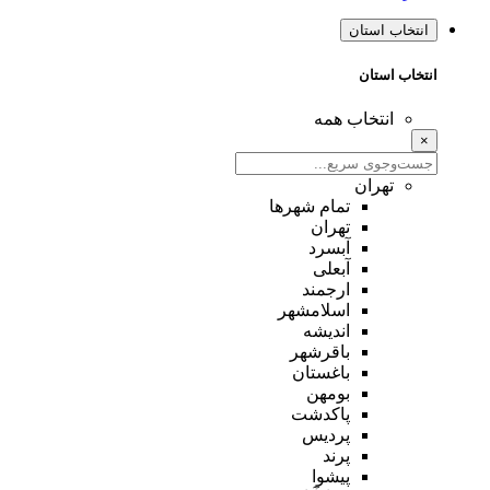
انتخاب استان
انتخاب استان
انتخاب همه
×
تهران
تمام شهر‌ها
تهران
آبسرد
آبعلی
ارجمند
اسلامشهر
اندیشه
باقرشهر
باغستان
بومهن
پاکدشت
پردیس
پرند
پیشوا