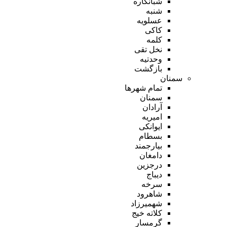
شبانکاره
شنبه
عسلویه
کاکی
کلمه
نخل تقی
وحدتیه
بازگشت
سمنان
تمام شهر‌ها
سمنان
آرادان
امیریه
ایوانکی
بسطام
بیارجمند
دامغان
درجزین
دیباج
سرخه
شاهرود
شهمیرزاد
کلاته خیج
گرمسار