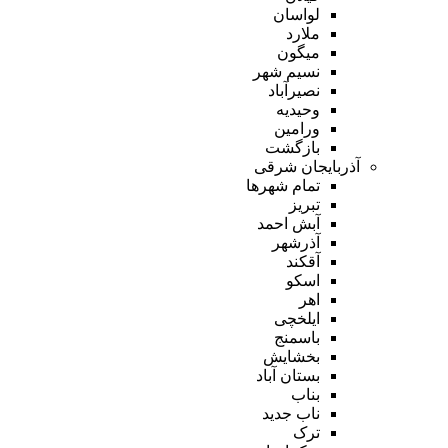
لواسان
ملارد
میگون
نسیم شهر
نصیرآباد
وحیدیه
ورامین
بازگشت
آذربایجان شرقی
تمام شهر‌ها
تبریز
آبش احمد
آذرشهر
آقکند
اسکو
اهر
ایلخچی
باسمنج
بخشایش
بستان آباد
بناب
ناب جدید
ترک