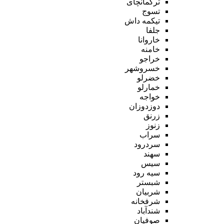
ترکمانچای
تسوج
تیکمه داش
جلفا
خاروانا
خامنه
خراجو
خسروشهر
خضرلو
خمارلو
خواجه
دوزدوزان
زرنق
زنوز
سراب
سردرود
سهند
سیس
سیه رود
شبستر
شربیان
شرفخانه
شندآباد
صوفیان