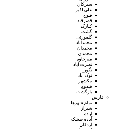
سیرکان
علی اکبر
فنوج
قصرقند
کنارک
گشت
گلمورتی
محمدآباد
محمدان
محمدی
میرجاوه
نصرت آباد
نگور
نوک آباد
نیکشهر
هیدوچ
بازگشت
فارس
تمام شهر‌ها
شیراز
آباده
آباده طشک
اردکان