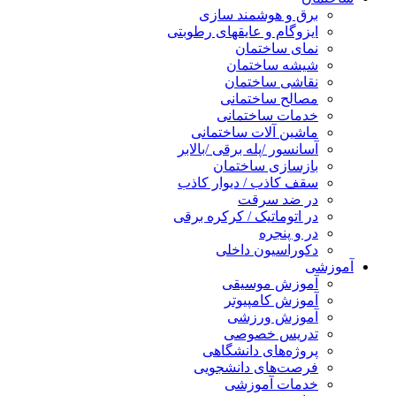
برق و هوشمند سازی
ایزوگام و عایقهای رطوبتی
نمای ساختمان
شیشه ساختمان
نقاشی ساختمان
مصالح ساختمانی
خدمات ساختمانی
ماشین آلات ساختمانی
آسانسور /پله برقی /بالابر
بازسازی ساختمان
سقف کاذب / دیوار کاذب
در ضد سرقت
در اتوماتیک / کرکره برقی
در و پنجره
دکوراسیون داخلی
آموزشی
آموزش موسیقی
آموزش کامپیوتر
آموزش ورزشی
تدریس خصوصی
پروژه‌های دانشگاهی
فرصت‌های دانشجویی
خدمات آموزشی