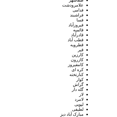
صفاشهر
علامرودشت
فدامی
فراشبند
فسا
فیروزآباد
قائمیه
قادرآباد
قطب آباد
قطرویه
قیر
کارزین
کازرون
کامفیروز
کره ای
کنارتخته
کوار
گراش
گله دار
لار
لامرد
لپویی
لطیفی
مبارک آباد دیز