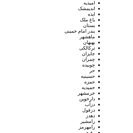
امیدیه
اندیمشک
ایذه
باغ ملک
بستان
بندر امام خمینی
ماهشهر
بهبهان
ترکالکی
جایزان
چمران
چوبیده
حر
حسینیه
حمزه
حمیدیه
خرمشهر
دارخوین
دزآب
دزفول
دهدز
رامشیر
رامهرمز
رفیع