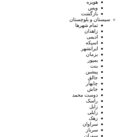
هویزه
ویس
بازگشت
سیستان و بلوچستان
تمام شهر‌ها
زاهدان
ادیمی
اسپکه
ایرانشهر
بزمان
بمپور
بنت
پیشین
جالق
چابهار
خاش
دوست محمد
راسک
زابل
زابلی
زهک
سراوان
سرباز
سوران