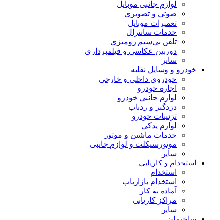
لوازم جانبی موبایل
صوتی و تصویری
تعمیرات موبایل
خدمات سانترال
تلفن بی‌سیم رومیزی
دوربین عکاسی و فیلمبرداری
سایر
خودرو و وسایل نقلیه
خودروی داخلی و خارجی
اجاره خودرو
لوازم جانبی خودرو
دزدگیر و ردیاب
تزئینات خودرو
لوازم یدکی
خدمات ماشین و موتور
موتورسیکلت و لوازم جانبی
سایر
استخدام و کاریابی
استخدام
استخدام بازاریاب
آماده به کار
مراکز کاریابی
سایر
ساختمان