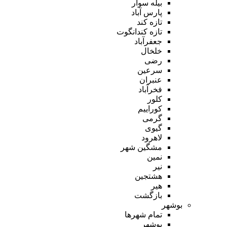
بیله سوار
پارس آباد
تازه کند
تازه کندانگوت
جعفرآباد
خلخال
رضی
سرعین
عنبران
فخرآباد
کلور
کوراییم
گرمی
گیوی
لاهرود
مشگین شهر
نمین
نیر
هشتجین
هیر
بازگشت
بوشهر
تمام شهر‌ها
بوشهر