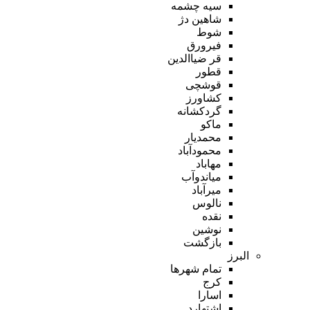
سیه چشمه
شاهین دژ
شوط
فیرورق
قر ضیاالدین
قطور
قوشچی
کشاورز
گردکشانه
ماکو
محمدیار
محمودآباد
مهاباد
میاندوآب
میرآباد
نالوس
نقده
نوشین
بازگشت
البرز
تمام شهر‌ها
کرج
اسارا
اشتهارد