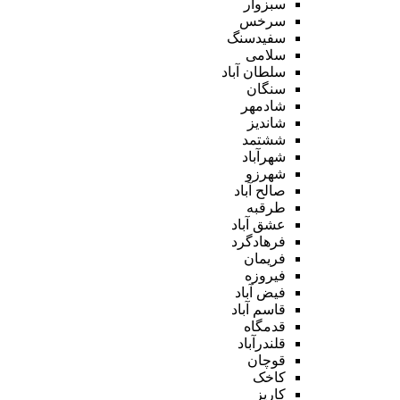
سبزوار
سرخس
سفیدسنگ
سلامی
سلطان آباد
سنگان
شادمهر
شاندیز
ششتمد
شهرآباد
شهرزو
صالح آباد
طرقبه
عشق آباد
فرهادگرد
فریمان
فیروزه
فیض آباد
قاسم آباد
قدمگاه
قلندرآباد
قوچان
کاخک
کاریز