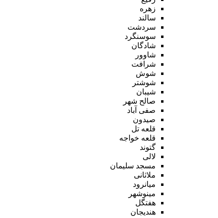
زهره
سالند
سردشت
سوسنگرد
شادگان
شاوور
شرافت
شوش
شوشتر
شیبان
صالح شهر
صفی آباد
صیدون
قلعه تل
قلعه خواجه
گتوند
لالی
مسجد سلیمان
ملاثانی
میانرود
مینوشهر
هفتگل
هندیجان