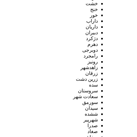
خشت
خنج
خور
داراب
داریان
دبیران
دژکرد
دهرم
دوبرجی
رامجرد
رونیز
زاهدشهر
زرقان
زرین دشت
سده
سروستان
سعادت شهر
سورمق
سیدان
ششده
شهرپیر
صدرا
صغاد