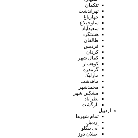
تنکمان
تهراندشت
چهارباغ
ساوجبلاغ
سعیدآباد
هشتگرد
طالقان
فردیس
کردان
کمال شهر
کوهسار
گرمدره
مارلیک
ماهدشت
محمدشهر
مشکین شهر
نظرآباد
بازگشت
اردبیل
تمام شهر‌ها
اردبیل
آبی بیگلو
اصلان دوز