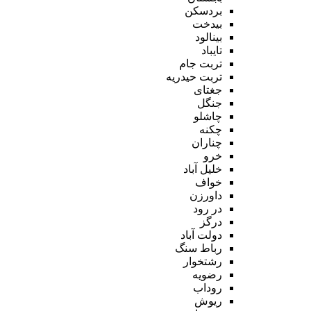
بردسکن
بیدخت
بینالود
تایباد
تربت جام
تربت حیدریه
جغتای
جنگل
چاشلو
چکنه
چناران
خرو
خلیل آباد
خواف
داورزن
در رود
درگز
دولت آباد
رباط سنگ
رشتخوار
رضویه
روداب
ریوش