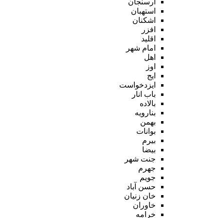
ارسنجان
استهبان
اشکنان
افزر
اقلید
امام شهر
اهل
اوز
ایج
ایزدخواست
باب انار
بالاده
بنارویه
بهمن
بوانات
بیرم
بیضا
جنت شهر
جهرم
جویم
حسن آباد
خان زنیان
خاوران
خرامه