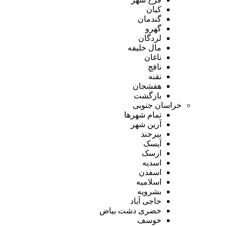
کیان
گندمان
گهرو
لردگان
مال خلیفه
ناغان
نافچ
نقنه
هفشجان
بازگشت
خراسان جنوبی
تمام شهر‌ها
آرین شهر
بیرجند
آیسک
ارسک
اسدیه
اسفدن
اسلامیه
بشرویه
حاجی آباد
خضری دشت بیاض
خوسف