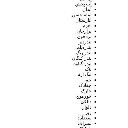
آب پخش
آبدان
امام حسن
انارستان
اهرم
برازجان
بردخون
بندردیر
بندردیلم
بندر ریگ
بندر کنگان
بندر گناوه
بنک
تنگ ارم
جم
چغادک
خارک
خورموج
دالکی
دلوار
ریز
سعدآباد
سیراف