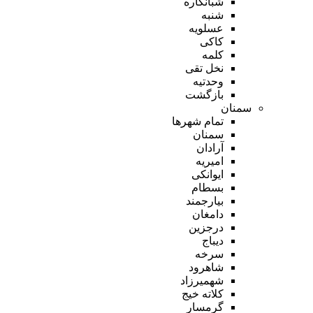
شبانکاره
شنبه
عسلویه
کاکی
کلمه
نخل تقی
وحدتیه
بازگشت
سمنان
تمام شهر‌ها
سمنان
آرادان
امیریه
ایوانکی
بسطام
بیارجمند
دامغان
درجزین
دیباج
سرخه
شاهرود
شهمیرزاد
کلاته خیج
گرمسار