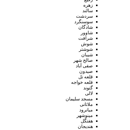
زهره
سالند
سردشت
سوسنگرد
شادگان
شاوور
شرافت
شوش
شوشتر
شیبان
صالح شهر
صفی آباد
صیدون
قلعه تل
قلعه خواجه
گتوند
لالی
مسجد سلیمان
ملاثانی
میانرود
مینوشهر
هفتگل
هندیجان