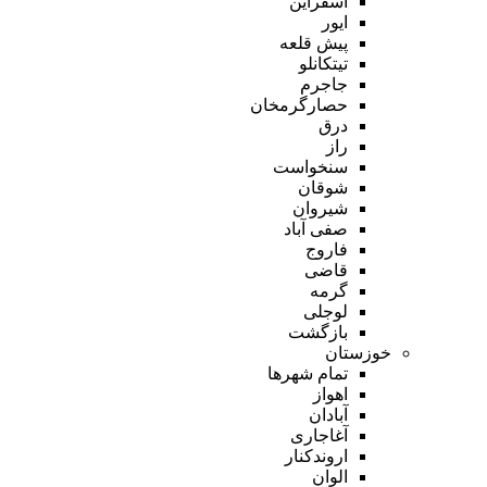
اسفراین
ایور
پیش قلعه
تیتکانلو
جاجرم
حصارگرمخان
درق
راز
سنخواست
شوقان
شیروان
صفی آباد
فاروج
قاضی
گرمه
لوجلی
بازگشت
خوزستان
تمام شهر‌ها
اهواز
آبادان
آغاجاری
اروندکنار
الوان