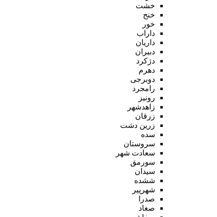
خشت
خنج
خور
داراب
داریان
دبیران
دژکرد
دهرم
دوبرجی
رامجرد
رونیز
زاهدشهر
زرقان
زرین دشت
سده
سروستان
سعادت شهر
سورمق
سیدان
ششده
شهرپیر
صدرا
صغاد