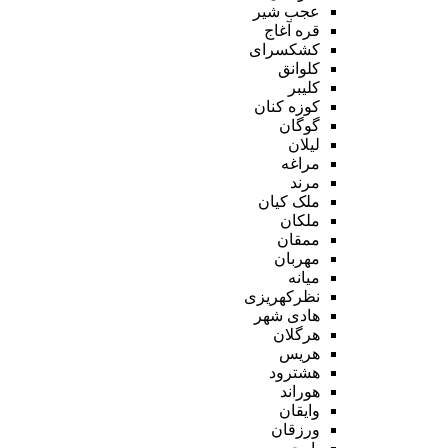
عجب شیر
قره آغاج
کشکسرای
کلوانق
کلیبر
کوزه کنان
گوگان
لیلان
مراغه
مرند
ملک کیان
ملکان
ممقان
مهربان
میانه
نظرکهریزی
هادی شهر
هرگلان
هریس
هشترود
هوراند
وایقان
ورزقان