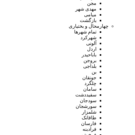
مجن
مهدی شهر
میامی
بازگشت
چهارمحال و بختیاری
تمام شهر‌ها
شهرکرد
آلونی
اردل
باباحیدر
بروجن
بلداجی
بن
جونقان
چلگرد
سامان
سفیددشت
سودجان
سورشجان
شلمزار
طاقانک
فارسان
فرادبنه
فرخ شهر