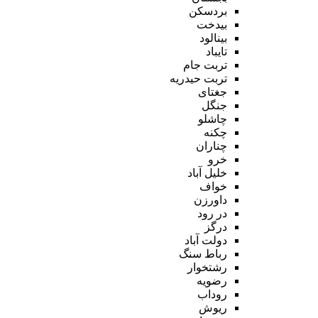
بردسکن
بیدخت
بینالود
تایباد
تربت جام
تربت حیدریه
جغتای
جنگل
چاشلو
چکنه
چناران
خرو
خلیل آباد
خواف
داورزن
در رود
درگز
دولت آباد
رباط سنگ
رشتخوار
رضویه
روداب
ریوش