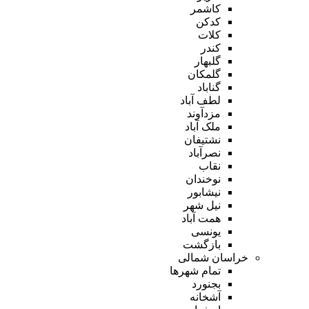
کاشمر
کدکن
کلات
کندر
گلبهار
گلمکان
گناباد
لطف آباد
مزدآوند
ملک آباد
نشتیفان
نصرآباد
نقاب
نوخندان
نیشابور
نیل شهر
همت آباد
یونسی
بازگشت
خراسان شمالی
تمام شهر‌ها
بجنورد
آشخانه