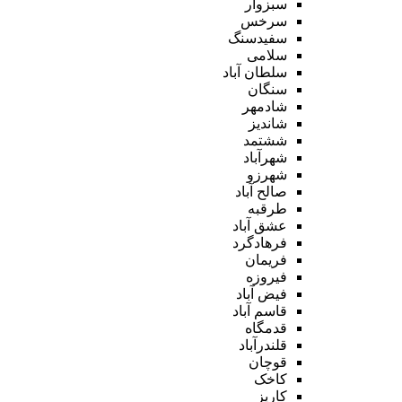
سبزوار
سرخس
سفیدسنگ
سلامی
سلطان آباد
سنگان
شادمهر
شاندیز
ششتمد
شهرآباد
شهرزو
صالح آباد
طرقبه
عشق آباد
فرهادگرد
فریمان
فیروزه
فیض آباد
قاسم آباد
قدمگاه
قلندرآباد
قوچان
کاخک
کاریز