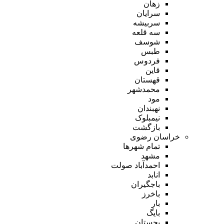
زهان
سرایان
سربیشه
سه قلعه
شوسف
طبس
فردوس
قاین
قهستان
محمدشهر
مود
نهبندان
نیمبلوک
بازگشت
خراسان رضوی
تمام شهر‌ها
مشهد
احمدآباد صولت
انابد
باجگیران
باخرز
بار
بایگ
بجستان