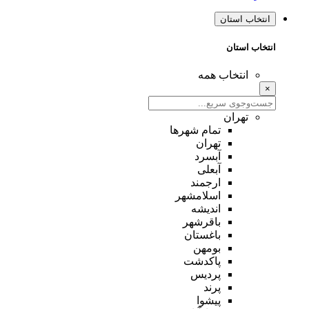
انتخاب استان
انتخاب استان
انتخاب همه
×
تهران
تمام شهر‌ها
تهران
آبسرد
آبعلی
ارجمند
اسلامشهر
اندیشه
باقرشهر
باغستان
بومهن
پاکدشت
پردیس
پرند
پیشوا