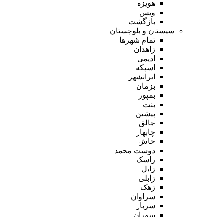
هویزه
ویس
بازگشت
سیستان و بلوچستان
تمام شهر‌ها
زاهدان
ادیمی
اسپکه
ایرانشهر
بزمان
بمپور
بنت
پیشین
جالق
چابهار
خاش
دوست محمد
راسک
زابل
زابلی
زهک
سراوان
سرباز
سوران