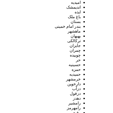
امیدیه
اندیمشک
ایذه
باغ ملک
بستان
بندر امام خمینی
ماهشهر
بهبهان
ترکالکی
جایزان
چمران
چوبیده
حر
حسینیه
حمزه
حمیدیه
خرمشهر
دارخوین
دزآب
دزفول
دهدز
رامشیر
رامهرمز
رفیع