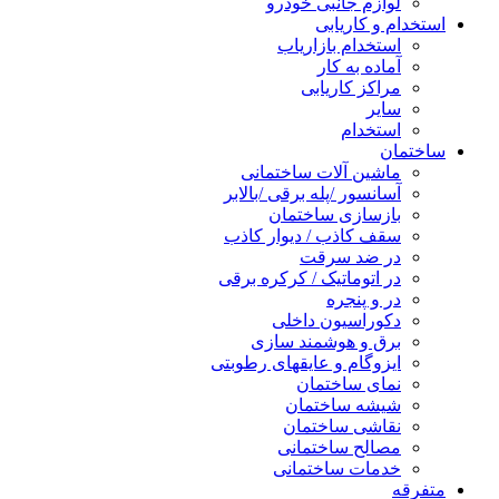
لوازم جانبی خودرو
استخدام و کاریابی
استخدام بازاریاب
آماده به کار
مراکز کاریابی
سایر
استخدام
ساختمان
ماشین آلات ساختمانی
آسانسور /پله برقی /بالابر
بازسازی ساختمان
سقف کاذب / دیوار کاذب
در ضد سرقت
در اتوماتیک / کرکره برقی
در و پنجره
دکوراسیون داخلی
برق و هوشمند سازی
ایزوگام و عایقهای رطوبتی
نمای ساختمان
شیشه ساختمان
نقاشی ساختمان
مصالح ساختمانی
خدمات ساختمانی
متفرقه