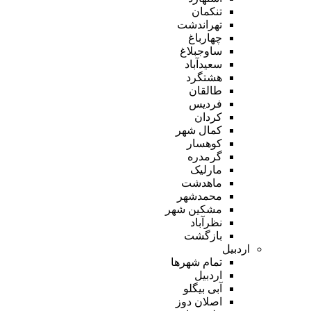
تنکمان
تهراندشت
چهارباغ
ساوجبلاغ
سعیدآباد
هشتگرد
طالقان
فردیس
کردان
کمال شهر
کوهسار
گرمدره
مارلیک
ماهدشت
محمدشهر
مشکین شهر
نظرآباد
بازگشت
اردبیل
تمام شهر‌ها
اردبیل
آبی بیگلو
اصلان دوز