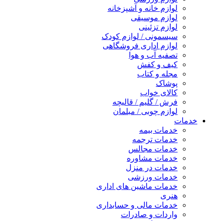
لوازم خانه و آشپزخانه
لوازم موسیقی
لوازم تزئینی
سیسمونی / لوازم کودک
لوازم اداری فروشگاهی
تصفیه آب و هوا
کیف و کفش
مجله و کتاب
پوشاک
کالای خواب
فرش / گلیم / قالیچه
لوازم چوبی / مبلمان
خدمات
خدمات بیمه
خدمات ترجمه
خدمات مجالس
خدمات مشاوره
خدمات در منزل
خدمات ورزشی
خدمات ماشین های اداری
هنری
خدمات مالی و حسابداری
واردات و صادرات