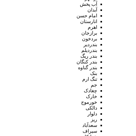
آب پخش
آبدان
امام حسن
انارستان
اهرم
برازجان
بردخون
بندردیر
بندردیلم
بندر ریگ
بندر کنگان
بندر گناوه
بنک
تنگ ارم
جم
چغادک
خارک
خورموج
دالکی
دلوار
ریز
سعدآباد
سیراف