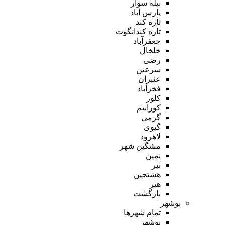
بیله سوار
پارس آباد
تازه کند
تازه کندانگوت
جعفرآباد
خلخال
رضی
سرعین
عنبران
فخرآباد
کلور
کوراییم
گرمی
گیوی
لاهرود
مشگین شهر
نمین
نیر
هشتجین
هیر
بازگشت
بوشهر
تمام شهر‌ها
بوشهر