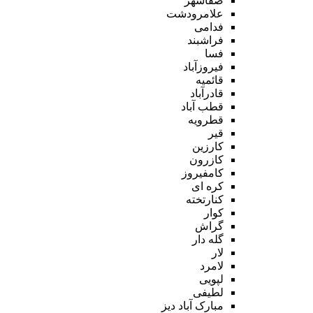
صفاشهر
علامرودشت
فدامی
فراشبند
فسا
فیروزآباد
قائمیه
قادرآباد
قطب آباد
قطرویه
قیر
کارزین
کازرون
کامفیروز
کره ای
کنارتخته
کوار
گراش
گله دار
لار
لامرد
لپویی
لطیفی
مبارک آباد دیز