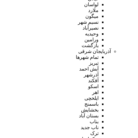
لواسان
ملارد
میگون
نسیم شهر
نصیرآباد
وحیدیه
ورامین
بازگشت
آذربایجان شرقی
تمام شهر‌ها
تبریز
آبش احمد
آذرشهر
آقکند
اسکو
اهر
ایلخچی
باسمنج
بخشایش
بستان آباد
بناب
ناب جدید
ترک