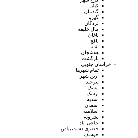
کیان
گندمان
گهرو
لردگان
مال خلیفه
ناغان
نافچ
نقنه
هفشجان
بازگشت
خراسان جنوبی
تمام شهر‌ها
آرین شهر
بیرجند
آیسک
ارسک
اسدیه
اسفدن
اسلامیه
بشرویه
حاجی آباد
خضری دشت بیاض
خوسف