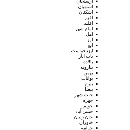
ارسنجان
استهبان
اشکنان
افزر
اقلید
امام شهر
اهل
اوز
ایج
ایزدخواست
باب انار
بالاده
بنارویه
بهمن
بوانات
بیرم
بیضا
جنت شهر
جهرم
جویم
حسن آباد
خان زنیان
خاوران
خرامه