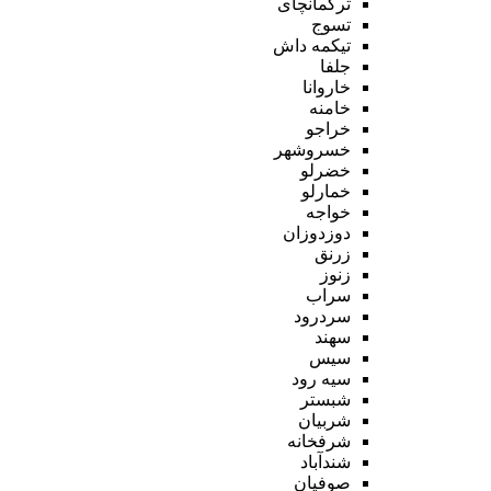
ترکمانچای
تسوج
تیکمه داش
جلفا
خاروانا
خامنه
خراجو
خسروشهر
خضرلو
خمارلو
خواجه
دوزدوزان
زرنق
زنوز
سراب
سردرود
سهند
سیس
سیه رود
شبستر
شربیان
شرفخانه
شندآباد
صوفیان