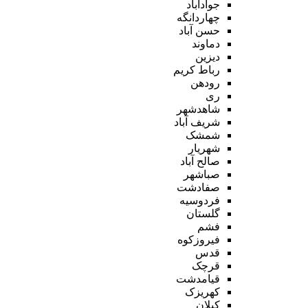
جوادآباد
چهاردانگه
حسن آباد
دماوند
دیزین
رباط کریم
رودهن
ری
شاهدشهر
شریف آباد
شمشک
شهریار
صالح آباد
صباشهر
صفادشت
فردوسیه
گلستان
فشم
فیروزکوه
قدس
قرچک
قیامدشت
کهریزک
کیلان