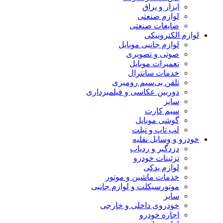
ابزار و یراق
لوازم صنعتی
ضایعات صنعتی
لوازم الکترونیکی
لوازم جانبی موبایل
صوتی و تصویری
تعمیرات موبایل
خدمات سانترال
تلفن بی‌سیم رومیزی
دوربین عکاسی و فیلمبرداری
سایر
سیم کارت
گوشی موبایل
لپ تاپ و تبلت
خودرو و وسایل نقلیه
دزدگیر و ردیاب
تزئینات خودرو
لوازم یدکی
خدمات ماشین و موتور
موتورسیکلت و لوازم جانبی
سایر
خودروی داخلی و خارجی
اجاره خودرو