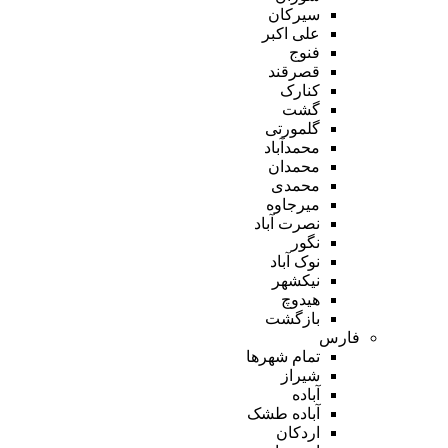
سیرکان
علی اکبر
فنوج
قصرقند
کنارک
گشت
گلمورتی
محمدآباد
محمدان
محمدی
میرجاوه
نصرت آباد
نگور
نوک آباد
نیکشهر
هیدوچ
بازگشت
فارس
تمام شهر‌ها
شیراز
آباده
آباده طشک
اردکان