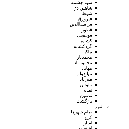
سیه چشمه
شاهین دژ
شوط
فیرورق
قر ضیاالدین
قطور
قوشچی
کشاورز
گردکشانه
ماکو
محمدیار
محمودآباد
مهاباد
میاندوآب
میرآباد
نالوس
نقده
نوشین
بازگشت
البرز
تمام شهر‌ها
کرج
اسارا
اشتهارد