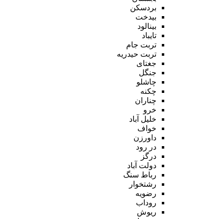
بردسکن
بیدخت
بینالود
تایباد
تربت جام
تربت حیدریه
جغتای
جنگل
چاشلو
چکنه
چناران
خرو
خلیل آباد
خواف
داورزن
در رود
درگز
دولت آباد
رباط سنگ
رشتخوار
رضویه
روداب
ریوش