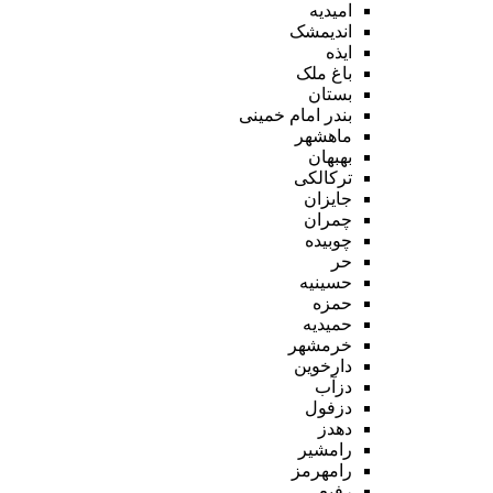
امیدیه
اندیمشک
ایذه
باغ ملک
بستان
بندر امام خمینی
ماهشهر
بهبهان
ترکالکی
جایزان
چمران
چوبیده
حر
حسینیه
حمزه
حمیدیه
خرمشهر
دارخوین
دزآب
دزفول
دهدز
رامشیر
رامهرمز
رفیع