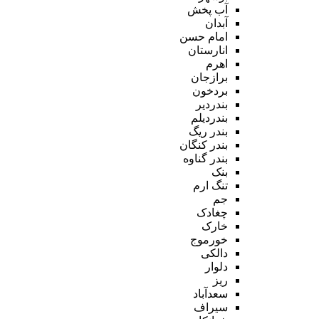
آب پخش
آبدان
امام حسن
انارستان
اهرم
برازجان
بردخون
بندردیر
بندردیلم
بندر ریگ
بندر کنگان
بندر گناوه
بنک
تنگ ارم
جم
چغادک
خارک
خورموج
دالکی
دلوار
ریز
سعدآباد
سیراف