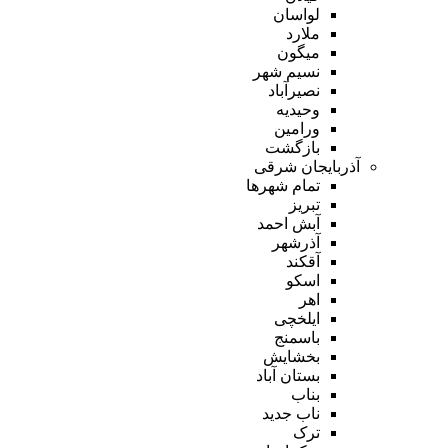
لواسان
ملارد
میگون
نسیم شهر
نصیرآباد
وحیدیه
ورامین
بازگشت
آذربایجان شرقی
تمام شهر‌ها
تبریز
آبش احمد
آذرشهر
آقکند
اسکو
اهر
ایلخچی
باسمنج
بخشایش
بستان آباد
بناب
ناب جدید
ترک