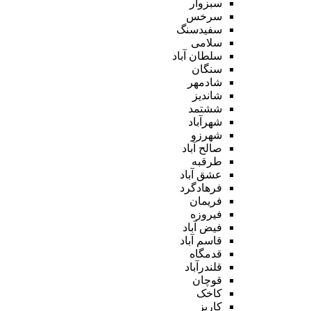
سبزوار
سرخس
سفیدسنگ
سلامی
سلطان آباد
سنگان
شادمهر
شاندیز
ششتمد
شهرآباد
شهرزو
صالح آباد
طرقبه
عشق آباد
فرهادگرد
فریمان
فیروزه
فیض آباد
قاسم آباد
قدمگاه
قلندرآباد
قوچان
کاخک
کاریز