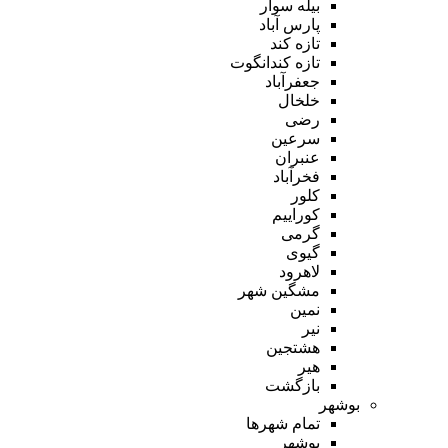
بیله سوار
پارس آباد
تازه کند
تازه کندانگوت
جعفرآباد
خلخال
رضی
سرعین
عنبران
فخرآباد
کلور
کوراییم
گرمی
گیوی
لاهرود
مشگین شهر
نمین
نیر
هشتجین
هیر
بازگشت
بوشهر
تمام شهر‌ها
بوشهر