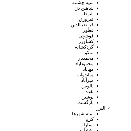
سیه چشمه
شاهین دژ
شوط
فیرورق
قر ضیاالدین
قطور
قوشچی
کشاورز
گردکشانه
ماکو
محمدیار
محمودآباد
مهاباد
میاندوآب
میرآباد
نالوس
نقده
نوشین
بازگشت
البرز
تمام شهر‌ها
کرج
اسارا
اشتهارد