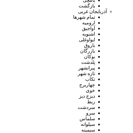
یامچی
بازگشت
آذربایجان غربی
تمام شهر‌ها
ارومیه
آواجیق
اشنویه
ایواوغلی
باروق
بازرگان
بوکان
پلدشت
پیرانشهر
تازه شهر
تکاب
چهاربرج
خوی
دیزج دیز
ربط
سردشت
سرو
سلماس
سیلوانه
سیمینه