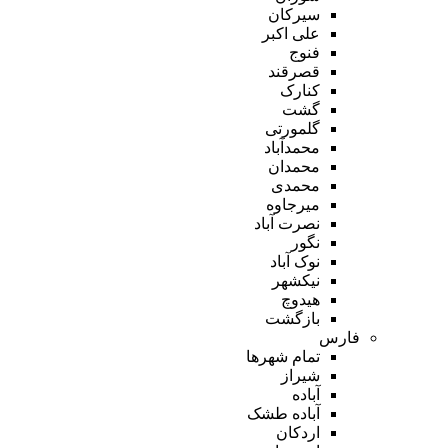
سیرکان
علی اکبر
فنوج
قصرقند
کنارک
گشت
گلمورتی
محمدآباد
محمدان
محمدی
میرجاوه
نصرت آباد
نگور
نوک آباد
نیکشهر
هیدوچ
بازگشت
فارس
تمام شهر‌ها
شیراز
آباده
آباده طشک
اردکان