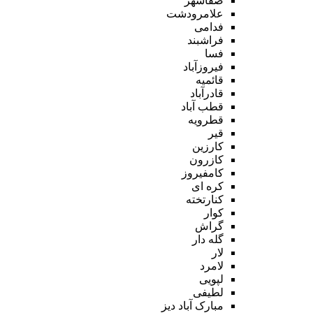
صفاشهر
علامرودشت
فدامی
فراشبند
فسا
فیروزآباد
قائمیه
قادرآباد
قطب آباد
قطرویه
قیر
کارزین
کازرون
کامفیروز
کره ای
کنارتخته
کوار
گراش
گله دار
لار
لامرد
لپویی
لطیفی
مبارک آباد دیز