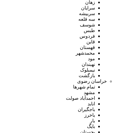
زهان
سرایان
سربیشه
سه قلعه
شوسف
طبس
فردوس
قاین
قهستان
محمدشهر
مود
نهبندان
نیمبلوک
بازگشت
خراسان رضوی
تمام شهر‌ها
مشهد
احمدآباد صولت
انابد
باجگیران
باخرز
بار
بایگ
بجستان