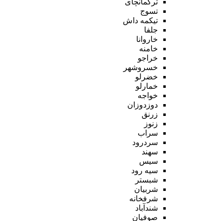
ترکمانچای
تسوج
تیکمه داش
جلفا
خاروانا
خامنه
خراجو
خسروشهر
خضرلو
خمارلو
خواجه
دوزدوزان
زرنق
زنوز
سراب
سردرود
سهند
سیس
سیه رود
شبستر
شربیان
شرفخانه
شندآباد
صوفیان