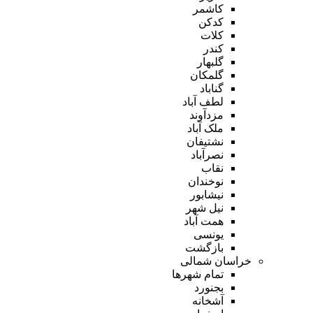
کاشمر
کدکن
کلات
کندر
گلبهار
گلمکان
گناباد
لطف آباد
مزدآوند
ملک آباد
نشتیفان
نصرآباد
نقاب
نوخندان
نیشابور
نیل شهر
همت آباد
یونسی
بازگشت
خراسان شمالی
تمام شهر‌ها
بجنورد
آشخانه