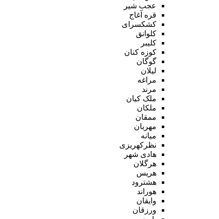
عجب شیر
قره آغاج
کشکسرای
کلوانق
کلیبر
کوزه کنان
گوگان
لیلان
مراغه
مرند
ملک کیان
ملکان
ممقان
مهربان
میانه
نظرکهریزی
هادی شهر
هرگلان
هریس
هشترود
هوراند
وایقان
ورزقان