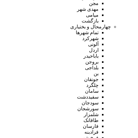
مجن
مهدی شهر
میامی
بازگشت
چهارمحال و بختیاری
تمام شهر‌ها
شهرکرد
آلونی
اردل
باباحیدر
بروجن
بلداجی
بن
جونقان
چلگرد
سامان
سفیددشت
سودجان
سورشجان
شلمزار
طاقانک
فارسان
فرادبنه
فرخ شهر