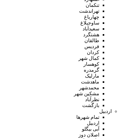
تنکمان
تهراندشت
چهارباغ
ساوجبلاغ
سعیدآباد
هشتگرد
طالقان
فردیس
کردان
کمال شهر
کوهسار
گرمدره
مارلیک
ماهدشت
محمدشهر
مشکین شهر
نظرآباد
بازگشت
اردبیل
تمام شهر‌ها
اردبیل
آبی بیگلو
اصلان دوز