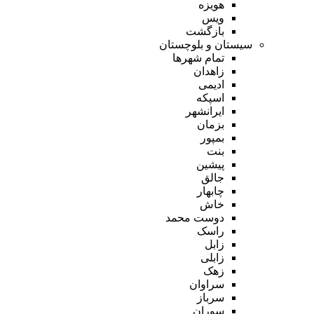
هویزه
ویس
بازگشت
سیستان و بلوچستان
تمام شهر‌ها
زاهدان
ادیمی
اسپکه
ایرانشهر
بزمان
بمپور
بنت
پیشین
جالق
چابهار
خاش
دوست محمد
راسک
زابل
زابلی
زهک
سراوان
سرباز
سوران