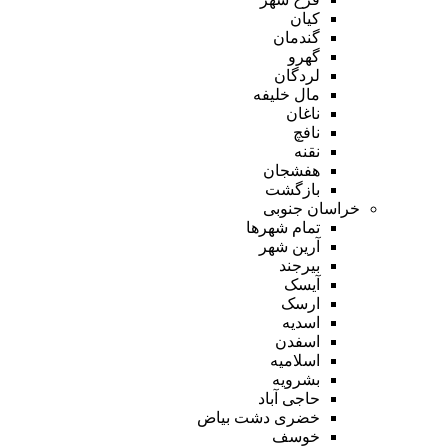
کیان
گندمان
گهرو
لردگان
مال خلیفه
ناغان
نافچ
نقنه
هفشجان
بازگشت
خراسان جنوبی
تمام شهر‌ها
آرین شهر
بیرجند
آیسک
ارسک
اسدیه
اسفدن
اسلامیه
بشرویه
حاجی آباد
خضری دشت بیاض
خوسف