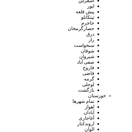
اسفراین
ایور
پیش قلعه
تیتکانلو
جاجرم
حصارگرمخان
درق
راز
سنخواست
شوقان
شیروان
صفی آباد
فاروج
قاضی
گرمه
لوجلی
بازگشت
خوزستان
تمام شهر‌ها
اهواز
آبادان
آغاجاری
اروندکنار
الوان