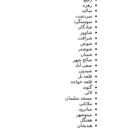
زهره
سالند
سردشت
سوسنگرد
شادگان
شاوور
شرافت
شوش
شوشتر
شیبان
صالح شهر
صفی آباد
صیدون
قلعه تل
قلعه خواجه
گتوند
لالی
مسجد سلیمان
ملاثانی
میانرود
مینوشهر
هفتگل
هندیجان