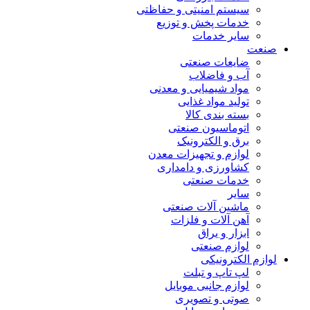
سیستم امنیتی و حفاظتی
خدمات پخش و توزیع
سایر خدمات
صنعت
ضایعات صنعتی
آب و فاضلاب
مواد شیمیایی و معدنی
تولید مواد غذایی
بسته بندی کالا
اتوماسیون صنعتی
برق و الکترونیک
لوازم و تجهیزات معدن
کشاورزی و دامداری
خدمات صنعتی
سایر
ماشین آلات صنعتی
آهن آلات و فلزات
ابزار و یراق
لوازم صنعتی
لوازم الکترونیکی
لپ تاپ و تبلت
لوازم جانبی موبایل
صوتی و تصویری