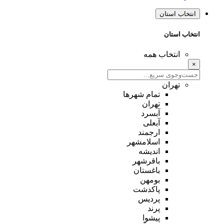
انتخاب استان
انتخاب استان
انتخاب همه
×
تهران
تمام شهر‌ها
تهران
آبسرد
آبعلی
ارجمند
اسلامشهر
اندیشه
باقرشهر
باغستان
بومهن
پاکدشت
پردیس
پرند
پیشوا