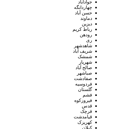
جوادآباد
چهاردانگه
حسن آباد
دماوند
دیزین
رباط کریم
رودهن
ری
شاهدشهر
شریف آباد
شمشک
شهریار
صالح آباد
صباشهر
صفادشت
فردوسیه
گلستان
فشم
فیروزکوه
قدس
قرچک
قیامدشت
کهریزک
کیلان