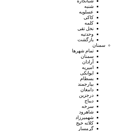
شبانکاره
شنبه
عسلویه
کاکی
کلمه
نخل تقی
وحدتیه
بازگشت
سمنان
تمام شهر‌ها
سمنان
آرادان
امیریه
ایوانکی
بسطام
بیارجمند
دامغان
درجزین
دیباج
سرخه
شاهرود
شهمیرزاد
کلاته خیج
گرمسار