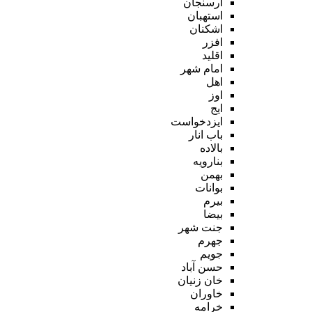
ارسنجان
استهبان
اشکنان
افزر
اقلید
امام شهر
اهل
اوز
ایج
ایزدخواست
باب انار
بالاده
بنارویه
بهمن
بوانات
بیرم
بیضا
جنت شهر
جهرم
جویم
حسن آباد
خان زنیان
خاوران
خرامه