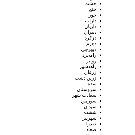
خشت
خنج
خور
داراب
داریان
دبیران
دژکرد
دهرم
دوبرجی
رامجرد
رونیز
زاهدشهر
زرقان
زرین دشت
سده
سروستان
سعادت شهر
سورمق
سیدان
ششده
شهرپیر
صدرا
صغاد