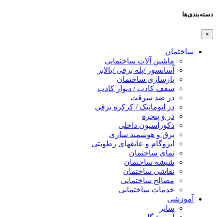
دسته‌بندی‌ها
×
ساختمان
ماشین آلات ساختمانی
آسانسور /پله برقی /بالابر
بازسازی ساختمان
سقف کاذب / دیوار کاذب
در ضد سرقت
در اتوماتیک / کرکره برقی
در و پنجره
دکوراسیون داخلی
برق و هوشمند سازی
ایزوگام و عایقهای رطوبتی
نمای ساختمان
شیشه ساختمان
نقاشی ساختمان
مصالح ساختمانی
خدمات ساختمانی
آموزشی
سایر