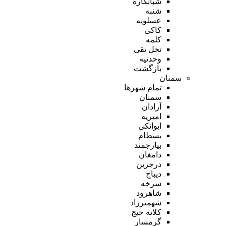
شبانکاره
شنبه
عسلویه
کاکی
کلمه
نخل تقی
وحدتیه
بازگشت
سمنان
تمام شهر‌ها
سمنان
آرادان
امیریه
ایوانکی
بسطام
بیارجمند
دامغان
درجزین
دیباج
سرخه
شاهرود
شهمیرزاد
کلاته خیج
گرمسار