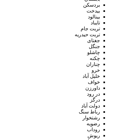
بردسکن
بیدخت
بینالود
تایباد
تربت جام
تربت حیدریه
جغتای
جنگل
چاشلو
چکنه
چناران
خرو
خلیل آباد
خواف
داورزن
در رود
درگز
دولت آباد
رباط سنگ
رشتخوار
رضویه
روداب
ریوش