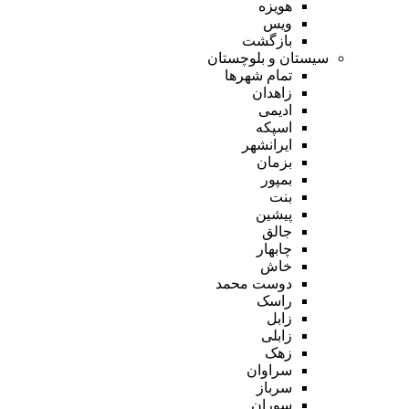
هویزه
ویس
بازگشت
سیستان و بلوچستان
تمام شهر‌ها
زاهدان
ادیمی
اسپکه
ایرانشهر
بزمان
بمپور
بنت
پیشین
جالق
چابهار
خاش
دوست محمد
راسک
زابل
زابلی
زهک
سراوان
سرباز
سوران