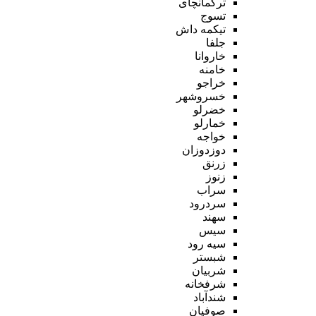
ترکمانچای
تسوج
تیکمه داش
جلفا
خاروانا
خامنه
خراجو
خسروشهر
خضرلو
خمارلو
خواجه
دوزدوزان
زرنق
زنوز
سراب
سردرود
سهند
سیس
سیه رود
شبستر
شربیان
شرفخانه
شندآباد
صوفیان