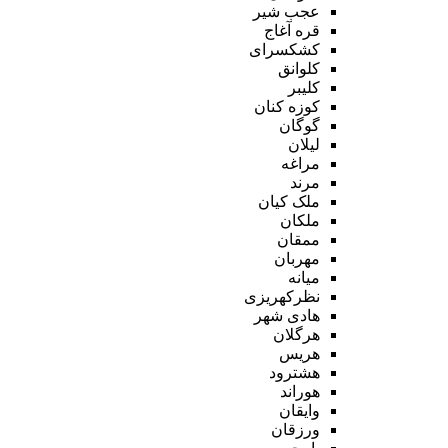
عجب شیر
قره آغاج
کشکسرای
کلوانق
کلیبر
کوزه کنان
گوگان
لیلان
مراغه
مرند
ملک کیان
ملکان
ممقان
مهربان
میانه
نظرکهریزی
هادی شهر
هرگلان
هریس
هشترود
هوراند
وایقان
ورزقان