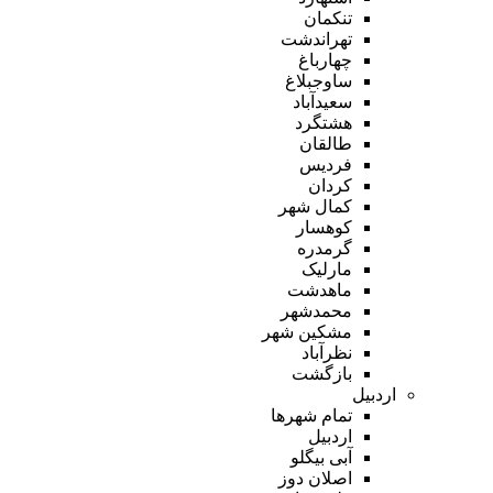
تنکمان
تهراندشت
چهارباغ
ساوجبلاغ
سعیدآباد
هشتگرد
طالقان
فردیس
کردان
کمال شهر
کوهسار
گرمدره
مارلیک
ماهدشت
محمدشهر
مشکین شهر
نظرآباد
بازگشت
اردبیل
تمام شهر‌ها
اردبیل
آبی بیگلو
اصلان دوز