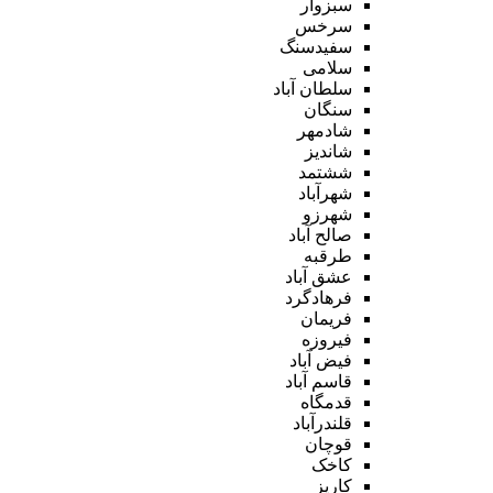
سبزوار
سرخس
سفیدسنگ
سلامی
سلطان آباد
سنگان
شادمهر
شاندیز
ششتمد
شهرآباد
شهرزو
صالح آباد
طرقبه
عشق آباد
فرهادگرد
فریمان
فیروزه
فیض آباد
قاسم آباد
قدمگاه
قلندرآباد
قوچان
کاخک
کاریز