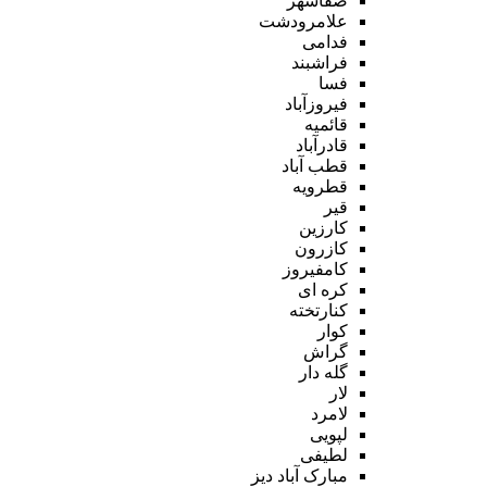
صفاشهر
علامرودشت
فدامی
فراشبند
فسا
فیروزآباد
قائمیه
قادرآباد
قطب آباد
قطرویه
قیر
کارزین
کازرون
کامفیروز
کره ای
کنارتخته
کوار
گراش
گله دار
لار
لامرد
لپویی
لطیفی
مبارک آباد دیز