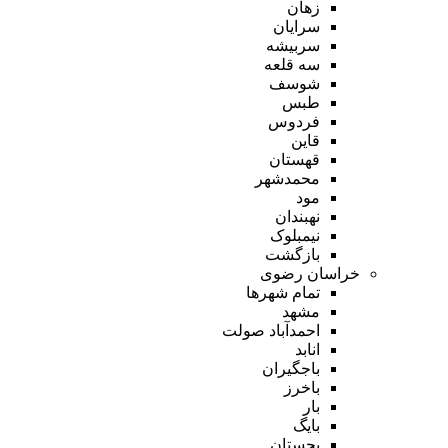
زهان
سرایان
سربیشه
سه قلعه
شوسف
طبس
فردوس
قاین
قهستان
محمدشهر
مود
نهبندان
نیمبلوک
بازگشت
خراسان رضوی
تمام شهر‌ها
مشهد
احمدآباد صولت
انابد
باجگیران
باخرز
بار
بایگ
بجستان