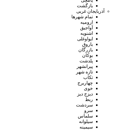
یامچی
بازگشت
آذربایجان غربی
تمام شهر‌ها
ارومیه
آواجیق
اشنویه
ایواوغلی
باروق
بازرگان
بوکان
پلدشت
پیرانشهر
تازه شهر
تکاب
چهاربرج
خوی
دیزج دیز
ربط
سردشت
سرو
سلماس
سیلوانه
سیمینه