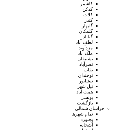
کاشمر
کدکن
کلات
کندر
گلبهار
گلمکان
گناباد
لطف آباد
مزدآوند
ملک آباد
نشتیفان
نصرآباد
نقاب
نوخندان
نیشابور
نیل شهر
همت آباد
یونسی
بازگشت
خراسان شمالی
تمام شهر‌ها
بجنورد
آشخانه