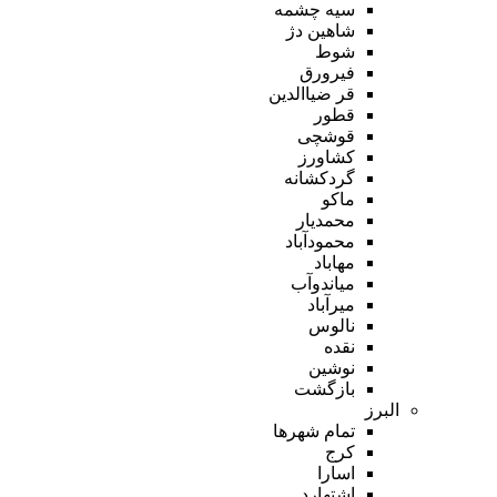
سیه چشمه
شاهین دژ
شوط
فیرورق
قر ضیاالدین
قطور
قوشچی
کشاورز
گردکشانه
ماکو
محمدیار
محمودآباد
مهاباد
میاندوآب
میرآباد
نالوس
نقده
نوشین
بازگشت
البرز
تمام شهر‌ها
کرج
اسارا
اشتهارد