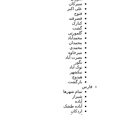
سیرکان
علی اکبر
فنوج
قصرقند
کنارک
گشت
گلمورتی
محمدآباد
محمدان
محمدی
میرجاوه
نصرت آباد
نگور
نوک آباد
نیکشهر
هیدوچ
بازگشت
فارس
تمام شهر‌ها
شیراز
آباده
آباده طشک
اردکان