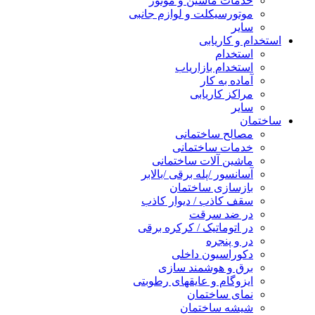
خدمات ماشین و موتور
موتورسیکلت و لوازم جانبی
سایر
استخدام و کاریابی
استخدام
استخدام بازاریاب
آماده به کار
مراکز کاریابی
سایر
ساختمان
مصالح ساختمانی
خدمات ساختمانی
ماشین آلات ساختمانی
آسانسور /پله برقی /بالابر
بازسازی ساختمان
سقف کاذب / دیوار کاذب
در ضد سرقت
در اتوماتیک / کرکره برقی
در و پنجره
دکوراسیون داخلی
برق و هوشمند سازی
ایزوگام و عایقهای رطوبتی
نمای ساختمان
شیشه ساختمان