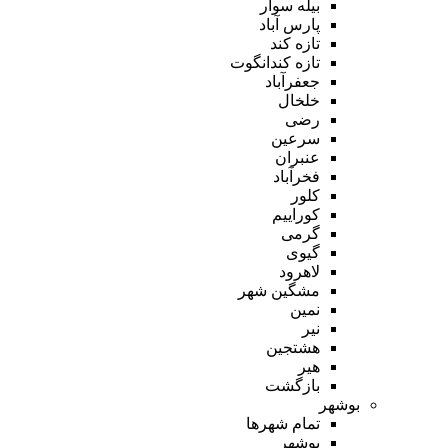
بیله سوار
پارس آباد
تازه کند
تازه کندانگوت
جعفرآباد
خلخال
رضی
سرعین
عنبران
فخرآباد
کلور
کوراییم
گرمی
گیوی
لاهرود
مشگین شهر
نمین
نیر
هشتجین
هیر
بازگشت
بوشهر
تمام شهر‌ها
بوشهر