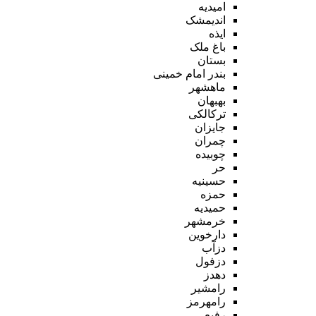
امیدیه
اندیمشک
ایذه
باغ ملک
بستان
بندر امام خمینی
ماهشهر
بهبهان
ترکالکی
جایزان
چمران
چوبیده
حر
حسینیه
حمزه
حمیدیه
خرمشهر
دارخوین
دزآب
دزفول
دهدز
رامشیر
رامهرمز
رفیع