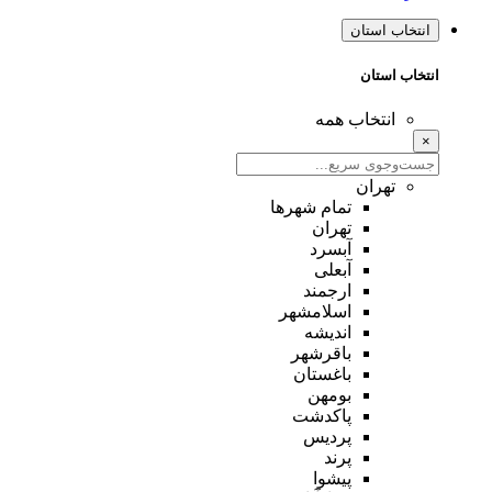
انتخاب استان
انتخاب استان
انتخاب همه
×
تهران
تمام شهر‌ها
تهران
آبسرد
آبعلی
ارجمند
اسلامشهر
اندیشه
باقرشهر
باغستان
بومهن
پاکدشت
پردیس
پرند
پیشوا