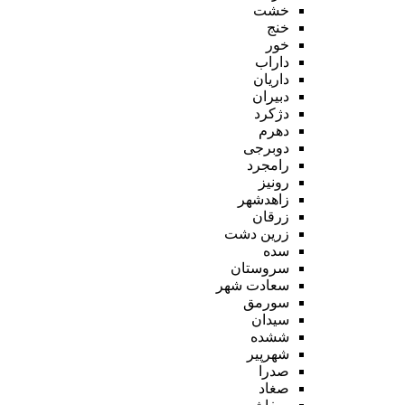
خشت
خنج
خور
داراب
داریان
دبیران
دژکرد
دهرم
دوبرجی
رامجرد
رونیز
زاهدشهر
زرقان
زرین دشت
سده
سروستان
سعادت شهر
سورمق
سیدان
ششده
شهرپیر
صدرا
صغاد