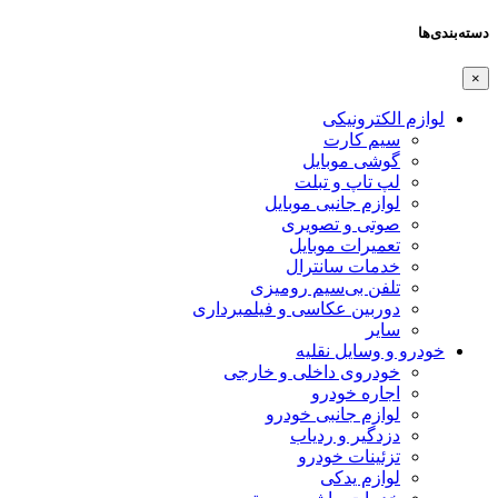
دسته‌بندی‌ها
×
لوازم الکترونیکی
سیم کارت
گوشی موبایل
لپ تاپ و تبلت
لوازم جانبی موبایل
صوتی و تصویری
تعمیرات موبایل
خدمات سانترال
تلفن بی‌سیم رومیزی
دوربین عکاسی و فیلمبرداری
سایر
خودرو و وسایل نقلیه
خودروی داخلی و خارجی
اجاره خودرو
لوازم جانبی خودرو
دزدگیر و ردیاب
تزئینات خودرو
لوازم یدکی