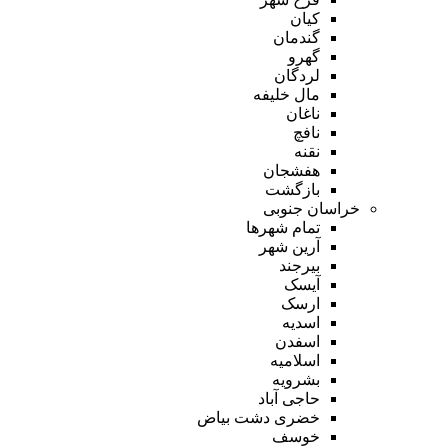
کیان
گندمان
گهرو
لردگان
مال خلیفه
ناغان
نافچ
نقنه
هفشجان
بازگشت
خراسان جنوبی
تمام شهر‌ها
آرین شهر
بیرجند
آیسک
ارسک
اسدیه
اسفدن
اسلامیه
بشرویه
حاجی آباد
خضری دشت بیاض
خوسف