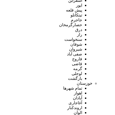
اسفراین
ایور
پیش قلعه
تیتکانلو
جاجرم
حصارگرمخان
درق
راز
سنخواست
شوقان
شیروان
صفی آباد
فاروج
قاضی
گرمه
لوجلی
بازگشت
خوزستان
تمام شهر‌ها
اهواز
آبادان
آغاجاری
اروندکنار
الوان