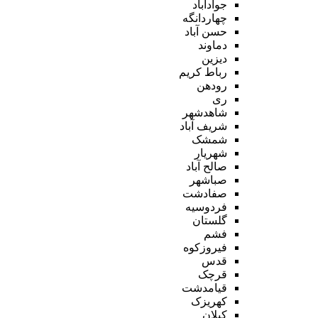
جوادآباد
چهاردانگه
حسن آباد
دماوند
دیزین
رباط کریم
رودهن
ری
شاهدشهر
شریف آباد
شمشک
شهریار
صالح آباد
صباشهر
صفادشت
فردوسیه
گلستان
فشم
فیروزکوه
قدس
قرچک
قیامدشت
کهریزک
کیلان