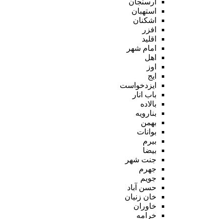
ارسنجان
استهبان
اشکنان
افزر
اقلید
امام شهر
اهل
اوز
ایج
ایزدخواست
باب انار
بالاده
بنارویه
بهمن
بوانات
بیرم
بیضا
جنت شهر
جهرم
جویم
حسن آباد
خان زنیان
خاوران
خرامه