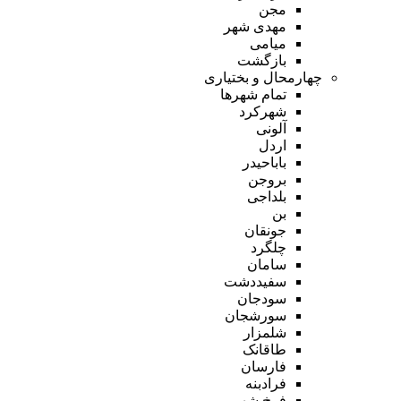
مجن
مهدی شهر
میامی
بازگشت
چهارمحال و بختیاری
تمام شهر‌ها
شهرکرد
آلونی
اردل
باباحیدر
بروجن
بلداجی
بن
جونقان
چلگرد
سامان
سفیددشت
سودجان
سورشجان
شلمزار
طاقانک
فارسان
فرادبنه
فرخ شهر