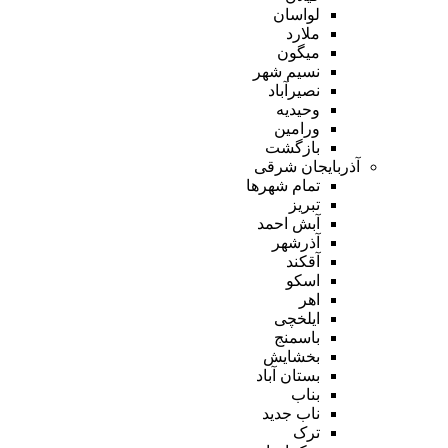
لواسان
ملارد
میگون
نسیم شهر
نصیرآباد
وحیدیه
ورامین
بازگشت
آذربایجان شرقی
تمام شهر‌ها
تبریز
آبش احمد
آذرشهر
آقکند
اسکو
اهر
ایلخچی
باسمنج
بخشایش
بستان آباد
بناب
ناب جدید
ترک