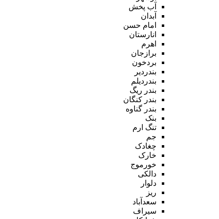
آب پخش
آبدان
امام حسن
انارستان
اهرم
برازجان
بردخون
بندردیر
بندردیلم
بندر ریگ
بندر کنگان
بندر گناوه
بنک
تنگ ارم
جم
چغادک
خارک
خورموج
دالکی
دلوار
ریز
سعدآباد
سیراف