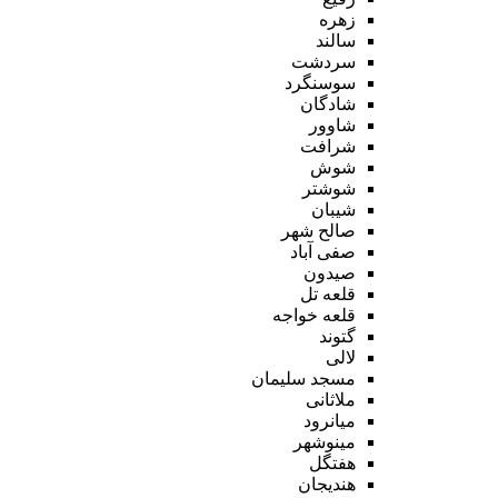
زهره
سالند
سردشت
سوسنگرد
شادگان
شاوور
شرافت
شوش
شوشتر
شیبان
صالح شهر
صفی آباد
صیدون
قلعه تل
قلعه خواجه
گتوند
لالی
مسجد سلیمان
ملاثانی
میانرود
مینوشهر
هفتگل
هندیجان