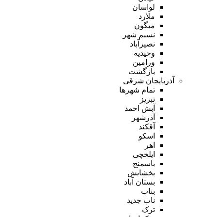
لواسان
ملارد
میگون
نسیم شهر
نصیرآباد
وحیدیه
ورامین
بازگشت
آذربایجان شرقی
تمام شهر‌ها
تبریز
آبش احمد
آذرشهر
آقکند
اسکو
اهر
ایلخچی
باسمنج
بخشایش
بستان آباد
بناب
ناب جدید
ترک