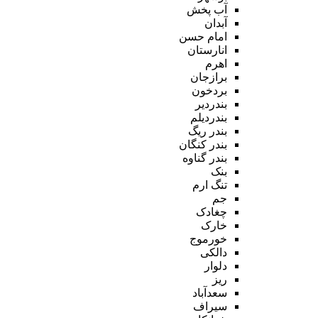
آب پخش
آبدان
امام حسن
انارستان
اهرم
برازجان
بردخون
بندردیر
بندردیلم
بندر ریگ
بندر کنگان
بندر گناوه
بنک
تنگ ارم
جم
چغادک
خارک
خورموج
دالکی
دلوار
ریز
سعدآباد
سیراف