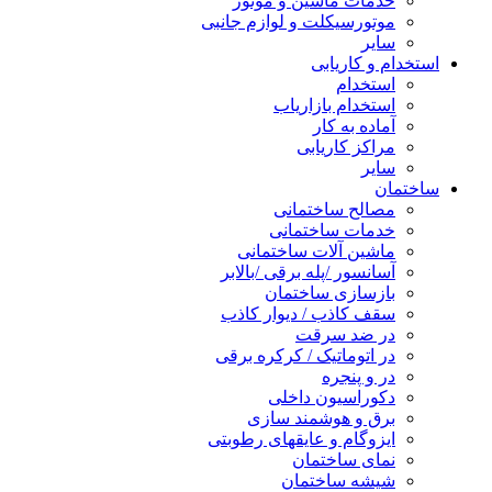
خدمات ماشین و موتور
موتورسیکلت و لوازم جانبی
سایر
استخدام و کاریابی
استخدام
استخدام بازاریاب
آماده به کار
مراکز کاریابی
سایر
ساختمان
مصالح ساختمانی
خدمات ساختمانی
ماشین آلات ساختمانی
آسانسور /پله برقی /بالابر
بازسازی ساختمان
سقف کاذب / دیوار کاذب
در ضد سرقت
در اتوماتیک / کرکره برقی
در و پنجره
دکوراسیون داخلی
برق و هوشمند سازی
ایزوگام و عایقهای رطوبتی
نمای ساختمان
شیشه ساختمان