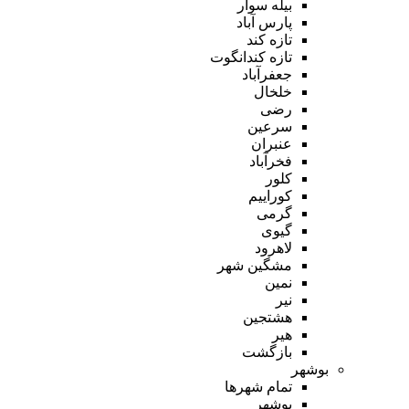
بیله سوار
پارس آباد
تازه کند
تازه کندانگوت
جعفرآباد
خلخال
رضی
سرعین
عنبران
فخرآباد
کلور
کوراییم
گرمی
گیوی
لاهرود
مشگین شهر
نمین
نیر
هشتجین
هیر
بازگشت
بوشهر
تمام شهر‌ها
بوشهر