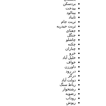
بردسکن
بیدخت
بینالود
تایباد
تربت جام
تربت حیدریه
جغتای
جنگل
چاشلو
چکنه
چناران
خرو
خلیل آباد
خواف
داورزن
در رود
درگز
دولت آباد
رباط سنگ
رشتخوار
رضویه
روداب
ریوش