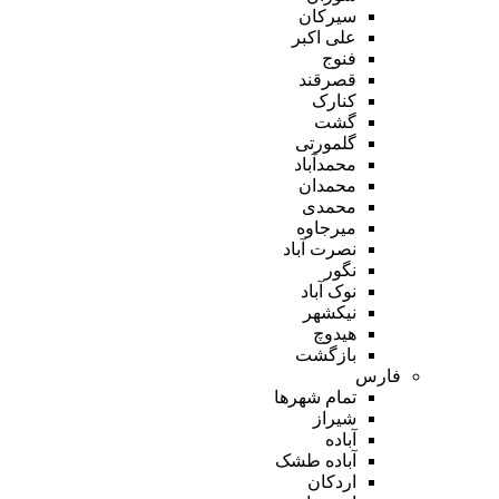
سیرکان
علی اکبر
فنوج
قصرقند
کنارک
گشت
گلمورتی
محمدآباد
محمدان
محمدی
میرجاوه
نصرت آباد
نگور
نوک آباد
نیکشهر
هیدوچ
بازگشت
فارس
تمام شهر‌ها
شیراز
آباده
آباده طشک
اردکان