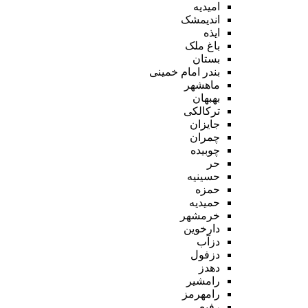
امیدیه
اندیمشک
ایذه
باغ ملک
بستان
بندر امام خمینی
ماهشهر
بهبهان
ترکالکی
جایزان
چمران
چوبیده
حر
حسینیه
حمزه
حمیدیه
خرمشهر
دارخوین
دزآب
دزفول
دهدز
رامشیر
رامهرمز
رفیع