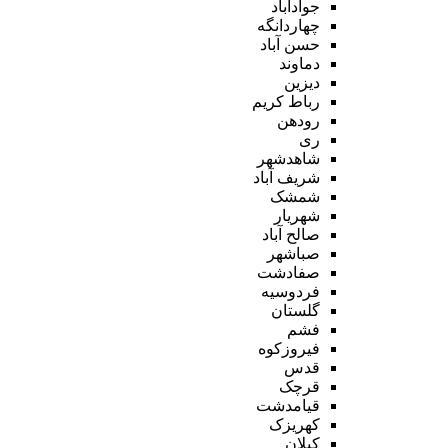
جوادآباد
چهاردانگه
حسن آباد
دماوند
دیزین
رباط کریم
رودهن
ری
شاهدشهر
شریف آباد
شمشک
شهریار
صالح آباد
صباشهر
صفادشت
فردوسیه
گلستان
فشم
فیروزکوه
قدس
قرچک
قیامدشت
کهریزک
کیلان