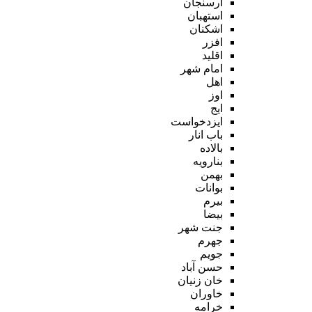
ارسنجان
استهبان
اشکنان
افزر
اقلید
امام شهر
اهل
اوز
ایج
ایزدخواست
باب انار
بالاده
بنارویه
بهمن
بوانات
بیرم
بیضا
جنت شهر
جهرم
جویم
حسن آباد
خان زنیان
خاوران
خرامه