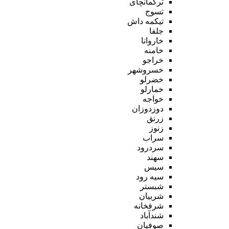
ترکمانچای
تسوج
تیکمه داش
جلفا
خاروانا
خامنه
خراجو
خسروشهر
خضرلو
خمارلو
خواجه
دوزدوزان
زرنق
زنوز
سراب
سردرود
سهند
سیس
سیه رود
شبستر
شربیان
شرفخانه
شندآباد
صوفیان