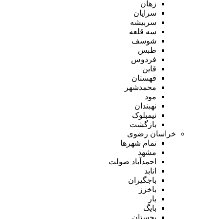
زهان
سرایان
سربیشه
سه قلعه
شوسف
طبس
فردوس
قاین
قهستان
محمدشهر
مود
نهبندان
نیمبلوک
بازگشت
خراسان رضوی
تمام شهر‌ها
مشهد
احمدآباد صولت
انابد
باجگیران
باخرز
بار
بایگ
بجستان