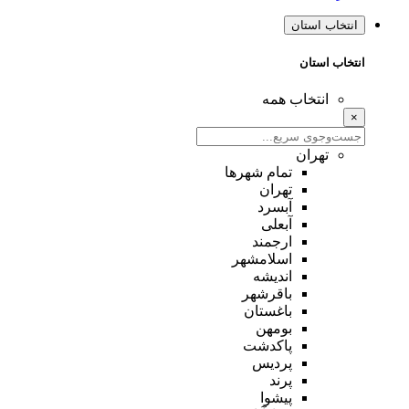
انتخاب استان
انتخاب استان
انتخاب همه
×
تهران
تمام شهر‌ها
تهران
آبسرد
آبعلی
ارجمند
اسلامشهر
اندیشه
باقرشهر
باغستان
بومهن
پاکدشت
پردیس
پرند
پیشوا