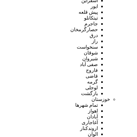
اسفراین
ایور
پیش قلعه
تیتکانلو
جاجرم
حصارگرمخان
درق
راز
سنخواست
شوقان
شیروان
صفی آباد
فاروج
قاضی
گرمه
لوجلی
بازگشت
خوزستان
تمام شهر‌ها
اهواز
آبادان
آغاجاری
اروندکنار
الوان