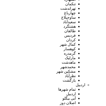
تنکمان
تهراندشت
چهارباغ
ساوجبلاغ
سعیدآباد
هشتگرد
طالقان
فردیس
کردان
کمال شهر
کوهسار
گرمدره
مارلیک
ماهدشت
محمدشهر
مشکین شهر
نظرآباد
بازگشت
اردبیل
تمام شهر‌ها
اردبیل
آبی بیگلو
اصلان دوز