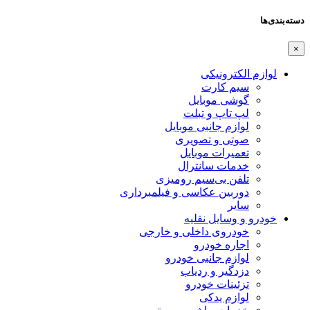
دسته‌بندی‌ها
×
لوازم الکترونیکی
سیم کارت
گوشی موبایل
لپ تاپ و تبلت
لوازم جانبی موبایل
صوتی و تصویری
تعمیرات موبایل
خدمات سانترال
تلفن بی‌سیم رومیزی
دوربین عکاسی و فیلمبرداری
سایر
خودرو و وسایل نقلیه
خودروی داخلی و خارجی
اجاره خودرو
لوازم جانبی خودرو
دزدگیر و ردیاب
تزئینات خودرو
لوازم یدکی