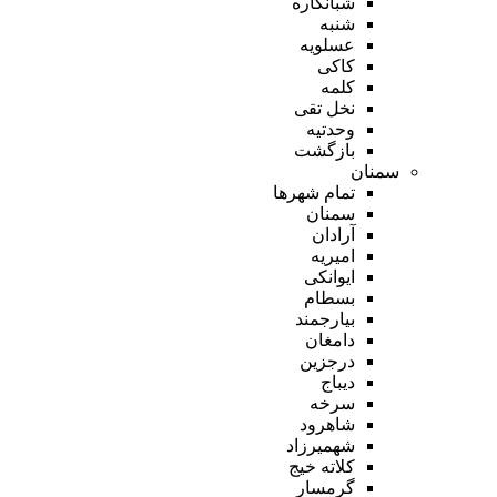
شبانکاره
شنبه
عسلویه
کاکی
کلمه
نخل تقی
وحدتیه
بازگشت
سمنان
تمام شهر‌ها
سمنان
آرادان
امیریه
ایوانکی
بسطام
بیارجمند
دامغان
درجزین
دیباج
سرخه
شاهرود
شهمیرزاد
کلاته خیج
گرمسار