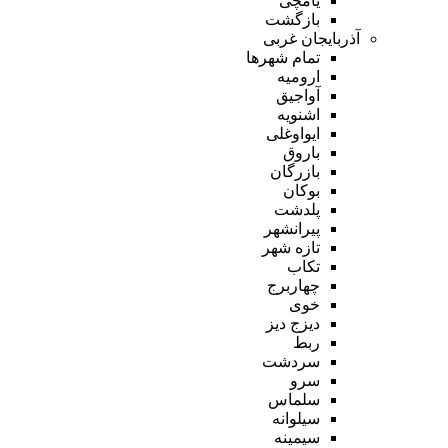
یامچی
بازگشت
آذربایجان غربی
تمام شهر‌ها
ارومیه
آواجیق
اشنویه
ایواوغلی
باروق
بازرگان
بوکان
پلدشت
پیرانشهر
تازه شهر
تکاب
چهاربرج
خوی
دیزج دیز
ربط
سردشت
سرو
سلماس
سیلوانه
سیمینه