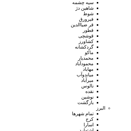
سیه چشمه
شاهین دژ
شوط
فیرورق
قر ضیاالدین
قطور
قوشچی
کشاورز
گردکشانه
ماکو
محمدیار
محمودآباد
مهاباد
میاندوآب
میرآباد
نالوس
نقده
نوشین
بازگشت
البرز
تمام شهر‌ها
کرج
اسارا
اشتهارد