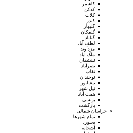
کاشمر
کدکن
کلات
کندر
گلبهار
گلمکان
گناباد
لطف آباد
مزدآوند
ملک آباد
نشتیفان
نصرآباد
نقاب
نوخندان
نیشابور
نیل شهر
همت آباد
یونسی
بازگشت
خراسان شمالی
تمام شهر‌ها
بجنورد
آشخانه