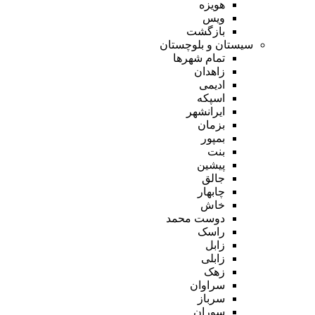
هویزه
ویس
بازگشت
سیستان و بلوچستان
تمام شهر‌ها
زاهدان
ادیمی
اسپکه
ایرانشهر
بزمان
بمپور
بنت
پیشین
جالق
چابهار
خاش
دوست محمد
راسک
زابل
زابلی
زهک
سراوان
سرباز
سوران