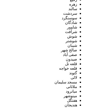
زهره
سالند
سردشت
سوسنگرد
شادگان
شاوور
شرافت
شوش
شوشتر
شیبان
صالح شهر
صفی آباد
صیدون
قلعه تل
قلعه خواجه
گتوند
لالی
مسجد سلیمان
ملاثانی
میانرود
مینوشهر
هفتگل
هندیجان