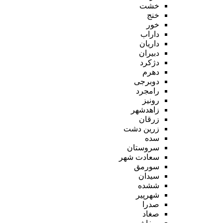
خشت
خنج
خور
داراب
داریان
دبیران
دژکرد
دهرم
دوبرجی
رامجرد
رونیز
زاهدشهر
زرقان
زرین دشت
سده
سروستان
سعادت شهر
سورمق
سیدان
ششده
شهرپیر
صدرا
صغاد