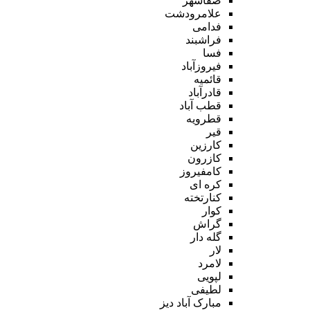
صفاشهر
علامرودشت
فدامی
فراشبند
فسا
فیروزآباد
قائمیه
قادرآباد
قطب آباد
قطرویه
قیر
کارزین
کازرون
کامفیروز
کره ای
کنارتخته
کوار
گراش
گله دار
لار
لامرد
لپویی
لطیفی
مبارک آباد دیز