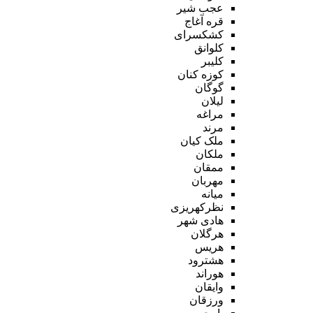
عجب شیر
قره آغاج
کشکسرای
کلوانق
کلیبر
کوزه کنان
گوگان
لیلان
مراغه
مرند
ملک کیان
ملکان
ممقان
مهربان
میانه
نظرکهریزی
هادی شهر
هرگلان
هریس
هشترود
هوراند
وایقان
ورزقان