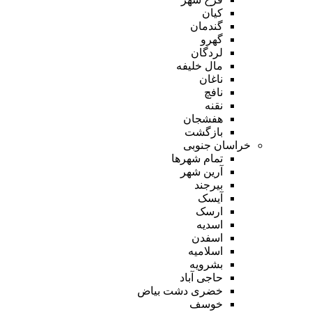
کیان
گندمان
گهرو
لردگان
مال خلیفه
ناغان
نافچ
نقنه
هفشجان
بازگشت
خراسان جنوبی
تمام شهر‌ها
آرین شهر
بیرجند
آیسک
ارسک
اسدیه
اسفدن
اسلامیه
بشرویه
حاجی آباد
خضری دشت بیاض
خوسف