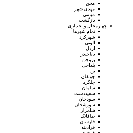
مجن
مهدی شهر
میامی
بازگشت
چهارمحال و بختیاری
تمام شهر‌ها
شهرکرد
آلونی
اردل
باباحیدر
بروجن
بلداجی
بن
جونقان
چلگرد
سامان
سفیددشت
سودجان
سورشجان
شلمزار
طاقانک
فارسان
فرادبنه
فرخ شهر