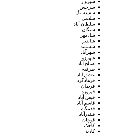
سبزوار
سرخس
سفیدسنگ
سلامی
سلطان آباد
سنگان
شادمهر
شاندیز
ششتمد
شهرآباد
شهرزو
صالح آباد
طرقبه
عشق آباد
فرهادگرد
فریمان
فیروزه
فیض آباد
قاسم آباد
قدمگاه
قلندرآباد
قوچان
کاخک
کاریز