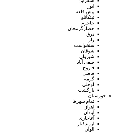
اسفراین
ایور
پیش قلعه
تیتکانلو
جاجرم
حصارگرمخان
درق
راز
سنخواست
شوقان
شیروان
صفی آباد
فاروج
قاضی
گرمه
لوجلی
بازگشت
خوزستان
تمام شهر‌ها
اهواز
آبادان
آغاجاری
اروندکنار
الوان