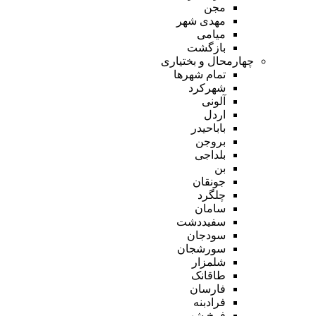
مجن
مهدی شهر
میامی
بازگشت
چهارمحال و بختیاری
تمام شهر‌ها
شهرکرد
آلونی
اردل
باباحیدر
بروجن
بلداجی
بن
جونقان
چلگرد
سامان
سفیددشت
سودجان
سورشجان
شلمزار
طاقانک
فارسان
فرادبنه
فرخ شهر