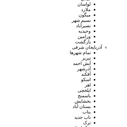
لواسان
ملارد
میگون
نسیم شهر
نصیرآباد
وحیدیه
ورامین
بازگشت
آذربایجان شرقی
تمام شهر‌ها
تبریز
آبش احمد
آذرشهر
آقکند
اسکو
اهر
ایلخچی
باسمنج
بخشایش
بستان آباد
بناب
ناب جدید
ترک