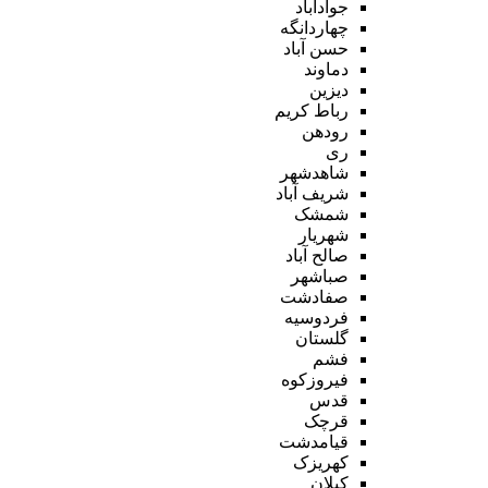
جوادآباد
چهاردانگه
حسن آباد
دماوند
دیزین
رباط کریم
رودهن
ری
شاهدشهر
شریف آباد
شمشک
شهریار
صالح آباد
صباشهر
صفادشت
فردوسیه
گلستان
فشم
فیروزکوه
قدس
قرچک
قیامدشت
کهریزک
کیلان