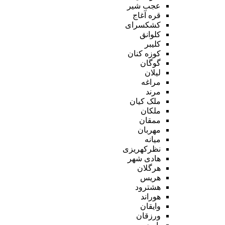
عجب شیر
قره آغاج
کشکسرای
کلوانق
کلیبر
کوزه کنان
گوگان
لیلان
مراغه
مرند
ملک کیان
ملکان
ممقان
مهربان
میانه
نظرکهریزی
هادی شهر
هرگلان
هریس
هشترود
هوراند
وایقان
ورزقان