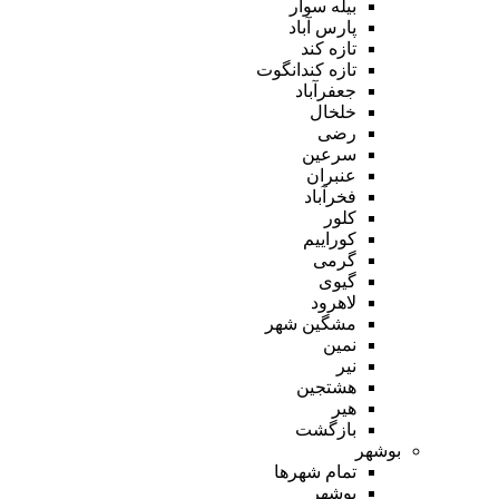
بیله سوار
پارس آباد
تازه کند
تازه کندانگوت
جعفرآباد
خلخال
رضی
سرعین
عنبران
فخرآباد
کلور
کوراییم
گرمی
گیوی
لاهرود
مشگین شهر
نمین
نیر
هشتجین
هیر
بازگشت
بوشهر
تمام شهر‌ها
بوشهر