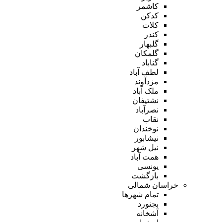
کاشمر
کدکن
کلات
کندر
گلبهار
گلمکان
گناباد
لطف آباد
مزدآوند
ملک آباد
نشتیفان
نصرآباد
نقاب
نوخندان
نیشابور
نیل شهر
همت آباد
یونسی
بازگشت
خراسان شمالی
تمام شهر‌ها
بجنورد
آشخانه