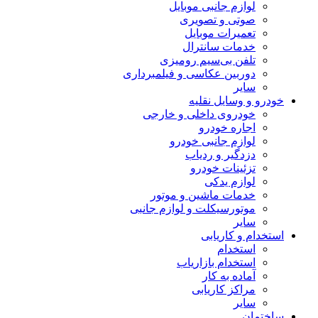
لوازم جانبی موبایل
صوتی و تصویری
تعمیرات موبایل
خدمات سانترال
تلفن بی‌سیم رومیزی
دوربین عکاسی و فیلمبرداری
سایر
خودرو و وسایل نقلیه
خودروی داخلی و خارجی
اجاره خودرو
لوازم جانبی خودرو
دزدگیر و ردیاب
تزئینات خودرو
لوازم یدکی
خدمات ماشین و موتور
موتورسیکلت و لوازم جانبی
سایر
استخدام و کاریابی
استخدام
استخدام بازاریاب
آماده به کار
مراکز کاریابی
سایر
ساختمان