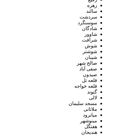
زهره
سالند
سردشت
سوسنگرد
شادگان
شاوور
شرافت
شوش
شوشتر
شیبان
صالح شهر
صفی آباد
صیدون
قلعه تل
قلعه خواجه
گتوند
لالی
مسجد سلیمان
ملاثانی
میانرود
مینوشهر
هفتگل
هندیجان