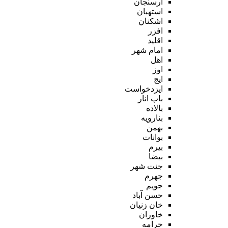
ارسنجان
استهبان
اشکنان
افزر
اقلید
امام شهر
اهل
اوز
ایج
ایزدخواست
باب انار
بالاده
بنارویه
بهمن
بوانات
بیرم
بیضا
جنت شهر
جهرم
جویم
حسن آباد
خان زنیان
خاوران
خرامه