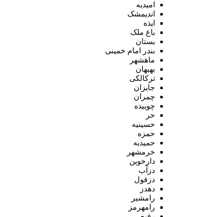
امیدیه
اندیمشک
ایذه
باغ ملک
بستان
بندر امام خمینی
ماهشهر
بهبهان
ترکالکی
جایزان
چمران
چوبیده
حر
حسینیه
حمزه
حمیدیه
خرمشهر
دارخوین
دزآب
دزفول
دهدز
رامشیر
رامهرمز
رفیع