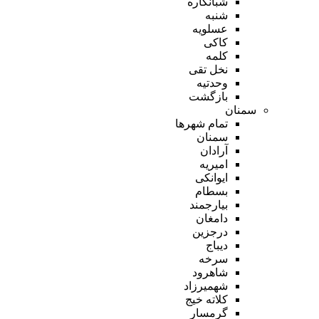
شبانکاره
شنبه
عسلویه
کاکی
کلمه
نخل تقی
وحدتیه
بازگشت
سمنان
تمام شهر‌ها
سمنان
آرادان
امیریه
ایوانکی
بسطام
بیارجمند
دامغان
درجزین
دیباج
سرخه
شاهرود
شهمیرزاد
کلاته خیج
گرمسار