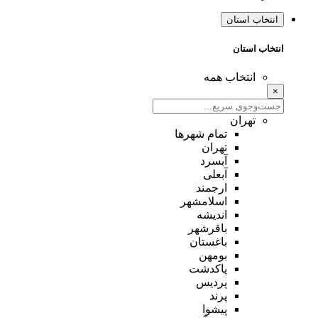
انتخاب استان
انتخاب استان
انتخاب همه
×
تهران
تمام شهر‌ها
تهران
آبسرد
آبعلی
ارجمند
اسلامشهر
اندیشه
باقرشهر
باغستان
بومهن
پاکدشت
پردیس
پرند
پیشوا