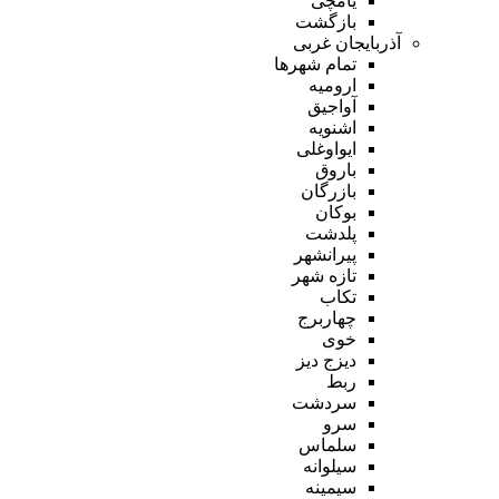
یامچی
بازگشت
آذربایجان غربی
تمام شهر‌ها
ارومیه
آواجیق
اشنویه
ایواوغلی
باروق
بازرگان
بوکان
پلدشت
پیرانشهر
تازه شهر
تکاب
چهاربرج
خوی
دیزج دیز
ربط
سردشت
سرو
سلماس
سیلوانه
سیمینه