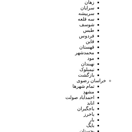
زهان
سرایان
سربیشه
سه قلعه
شوسف
طبس
فردوس
قاین
قهستان
محمدشهر
مود
نهبندان
نیمبلوک
بازگشت
خراسان رضوی
تمام شهر‌ها
مشهد
احمدآباد صولت
انابد
باجگیران
باخرز
بار
بایگ
بجستان