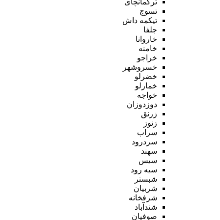
ترکمانچای
تسوج
تیکمه داش
جلفا
خاروانا
خامنه
خراجو
خسروشهر
خضرلو
خمارلو
خواجه
دوزدوزان
زرنق
زنوز
سراب
سردرود
سهند
سیس
سیه رود
شبستر
شربیان
شرفخانه
شندآباد
صوفیان