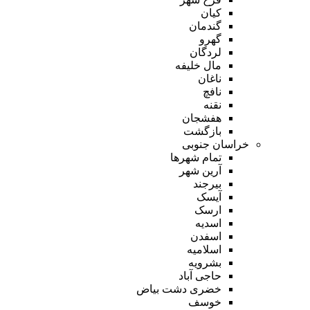
کیان
گندمان
گهرو
لردگان
مال خلیفه
ناغان
نافچ
نقنه
هفشجان
بازگشت
خراسان جنوبی
تمام شهر‌ها
آرین شهر
بیرجند
آیسک
ارسک
اسدیه
اسفدن
اسلامیه
بشرویه
حاجی آباد
خضری دشت بیاض
خوسف