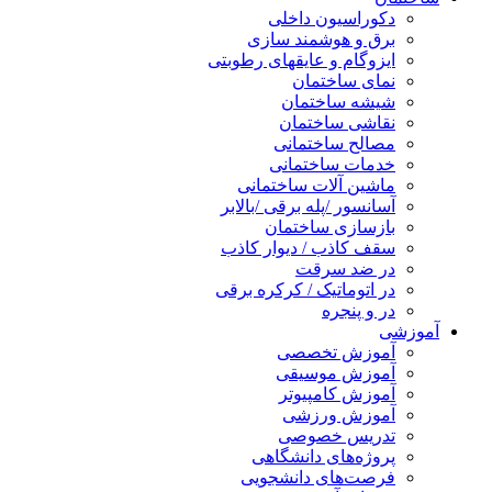
دکوراسیون داخلی
برق و هوشمند سازی
ایزوگام و عایقهای رطوبتی
نمای ساختمان
شیشه ساختمان
نقاشی ساختمان
مصالح ساختمانی
خدمات ساختمانی
ماشین آلات ساختمانی
آسانسور /پله برقی /بالابر
بازسازی ساختمان
سقف کاذب / دیوار کاذب
در ضد سرقت
در اتوماتیک / کرکره برقی
در و پنجره
آموزشی
آموزش تخصصی
آموزش موسیقی
آموزش کامپیوتر
آموزش ورزشی
تدریس خصوصی
پروژه‌های دانشگاهی
فرصت‌های دانشجویی