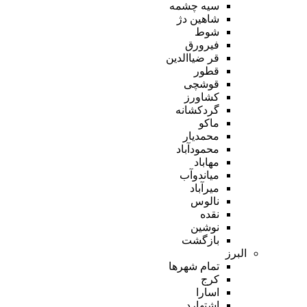
سیه چشمه
شاهین دژ
شوط
فیرورق
قر ضیاالدین
قطور
قوشچی
کشاورز
گردکشانه
ماکو
محمدیار
محمودآباد
مهاباد
میاندوآب
میرآباد
نالوس
نقده
نوشین
بازگشت
البرز
تمام شهر‌ها
کرج
اسارا
اشتهارد