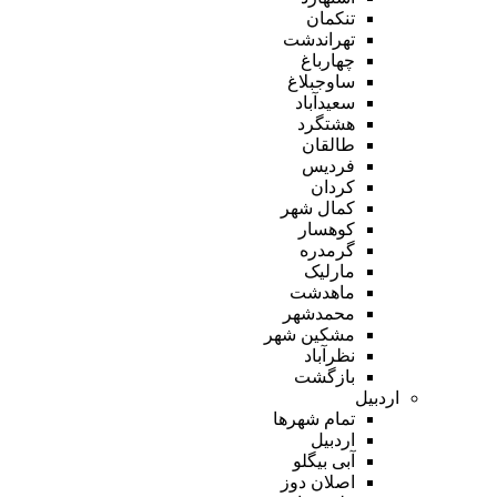
تنکمان
تهراندشت
چهارباغ
ساوجبلاغ
سعیدآباد
هشتگرد
طالقان
فردیس
کردان
کمال شهر
کوهسار
گرمدره
مارلیک
ماهدشت
محمدشهر
مشکین شهر
نظرآباد
بازگشت
اردبیل
تمام شهر‌ها
اردبیل
آبی بیگلو
اصلان دوز