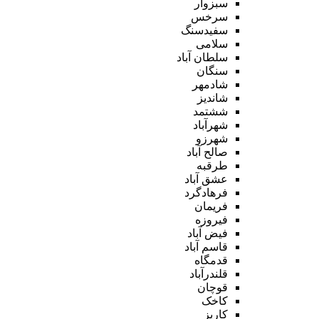
سبزوار
سرخس
سفیدسنگ
سلامی
سلطان آباد
سنگان
شادمهر
شاندیز
ششتمد
شهرآباد
شهرزو
صالح آباد
طرقبه
عشق آباد
فرهادگرد
فریمان
فیروزه
فیض آباد
قاسم آباد
قدمگاه
قلندرآباد
قوچان
کاخک
کاریز