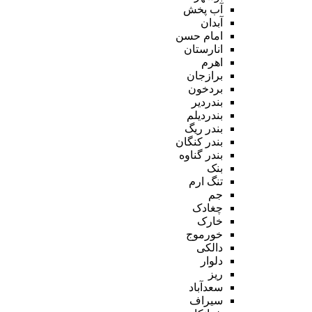
آب پخش
آبدان
امام حسن
انارستان
اهرم
برازجان
بردخون
بندردیر
بندردیلم
بندر ریگ
بندر کنگان
بندر گناوه
بنک
تنگ ارم
جم
چغادک
خارک
خورموج
دالکی
دلوار
ریز
سعدآباد
سیراف