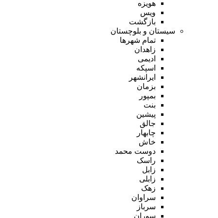
هویزه
ویس
بازگشت
سیستان و بلوچستان
تمام شهر‌ها
زاهدان
ادیمی
اسپکه
ایرانشهر
بزمان
بمپور
بنت
پیشین
جالق
چابهار
خاش
دوست محمد
راسک
زابل
زابلی
زهک
سراوان
سرباز
سوران