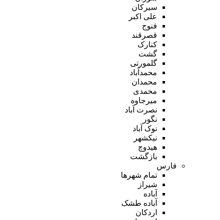
سیرکان
علی اکبر
فنوج
قصرقند
کنارک
گشت
گلمورتی
محمدآباد
محمدان
محمدی
میرجاوه
نصرت آباد
نگور
نوک آباد
نیکشهر
هیدوچ
بازگشت
فارس
تمام شهر‌ها
شیراز
آباده
آباده طشک
اردکان