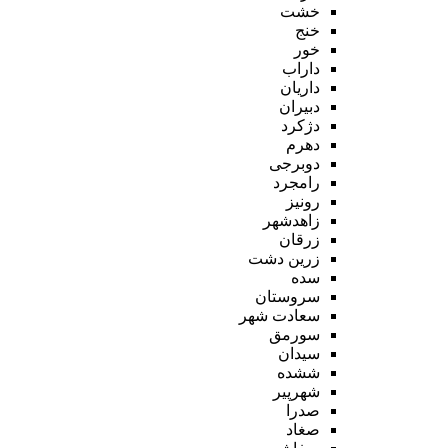
خشت
خنج
خور
داراب
داریان
دبیران
دژکرد
دهرم
دوبرجی
رامجرد
رونیز
زاهدشهر
زرقان
زرین دشت
سده
سروستان
سعادت شهر
سورمق
سیدان
ششده
شهرپیر
صدرا
صغاد