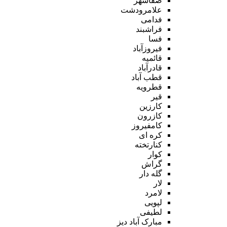
صفاشهر
علامرودشت
فدامی
فراشبند
فسا
فیروزآباد
قائمیه
قادرآباد
قطب آباد
قطرویه
قیر
کارزین
کازرون
کامفیروز
کره ای
کنارتخته
کوار
گراش
گله دار
لار
لامرد
لپویی
لطیفی
مبارک آباد دیز