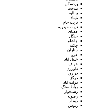
بردسکن
بیدخت
بینالود
تایباد
تربت جام
تربت حیدریه
جغتای
جنگل
چاشلو
چکنه
چناران
خرو
خلیل آباد
خواف
داورزن
در رود
درگز
دولت آباد
رباط سنگ
رشتخوار
رضویه
روداب
ریوش