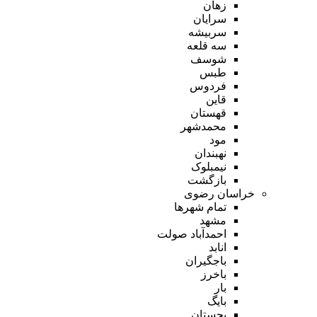
زهان
سرایان
سربیشه
سه قلعه
شوسف
طبس
فردوس
قاین
قهستان
محمدشهر
مود
نهبندان
نیمبلوک
بازگشت
خراسان رضوی
تمام شهر‌ها
مشهد
احمدآباد صولت
انابد
باجگیران
باخرز
بار
بایگ
بجستان