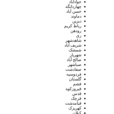
جوادآباد
چهاردانگه
حسن آباد
دماوند
دیزین
رباط کریم
رودهن
ری
شاهدشهر
شریف آباد
شمشک
شهریار
صالح آباد
صباشهر
صفادشت
فردوسیه
گلستان
فشم
فیروزکوه
قدس
قرچک
قیامدشت
کهریزک
کیلان