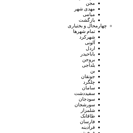
مجن
مهدی شهر
میامی
بازگشت
چهارمحال و بختیاری
تمام شهر‌ها
شهرکرد
آلونی
اردل
باباحیدر
بروجن
بلداجی
بن
جونقان
چلگرد
سامان
سفیددشت
سودجان
سورشجان
شلمزار
طاقانک
فارسان
فرادبنه
فرخ شهر