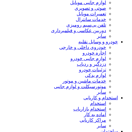
لوازم جانبی موبایل
صوتی و تصویری
تعمیرات موبایل
خدمات سانترال
تلفن بی‌سیم رومیزی
دوربین عکاسی و فیلمبرداری
سایر
خودرو و وسایل نقلیه
خودروی داخلی و خارجی
اجاره خودرو
لوازم جانبی خودرو
دزدگیر و ردیاب
تزئینات خودرو
لوازم یدکی
خدمات ماشین و موتور
موتورسیکلت و لوازم جانبی
سایر
استخدام و کاریابی
استخدام
استخدام بازاریاب
آماده به کار
مراکز کاریابی
سایر
ساختمان