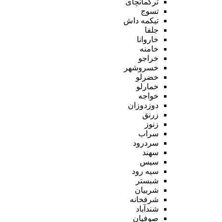
ترکمانچای
تسوج
تیکمه داش
جلفا
خاروانا
خامنه
خراجو
خسروشهر
خضرلو
خمارلو
خواجه
دوزدوزان
زرنق
زنوز
سراب
سردرود
سهند
سیس
سیه رود
شبستر
شربیان
شرفخانه
شندآباد
صوفیان