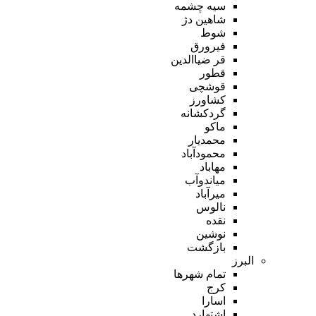
سیه چشمه
شاهین دژ
شوط
فیرورق
قر ضیاالدین
قطور
قوشچی
کشاورز
گردکشانه
ماکو
محمدیار
محمودآباد
مهاباد
میاندوآب
میرآباد
نالوس
نقده
نوشین
بازگشت
البرز
تمام شهر‌ها
کرج
اسارا
اشتهارد