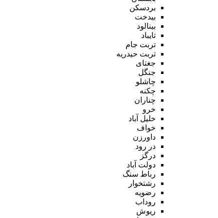
بردسکن
بیدخت
بینالود
تایباد
تربت جام
تربت حیدریه
جغتای
جنگل
چاشلو
چکنه
چناران
خرو
خلیل آباد
خواف
داورزن
در رود
درگز
دولت آباد
رباط سنگ
رشتخوار
رضویه
روداب
ریوش