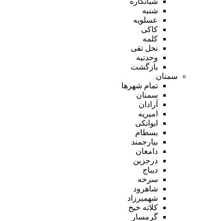
شبانکاره
شنبه
عسلویه
کاکی
کلمه
نخل تقی
وحدتیه
بازگشت
سمنان
تمام شهر‌ها
سمنان
آرادان
امیریه
ایوانکی
بسطام
بیارجمند
دامغان
درجزین
دیباج
سرخه
شاهرود
شهمیرزاد
کلاته خیج
گرمسار