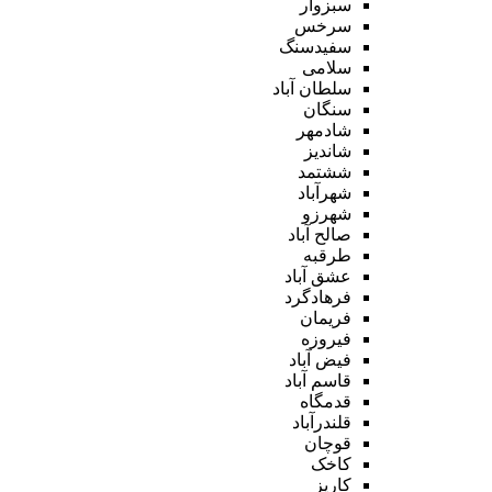
سبزوار
سرخس
سفیدسنگ
سلامی
سلطان آباد
سنگان
شادمهر
شاندیز
ششتمد
شهرآباد
شهرزو
صالح آباد
طرقبه
عشق آباد
فرهادگرد
فریمان
فیروزه
فیض آباد
قاسم آباد
قدمگاه
قلندرآباد
قوچان
کاخک
کاریز