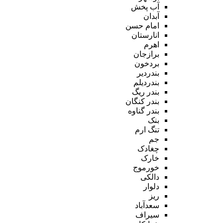
آب پخش
آبدان
امام حسن
انارستان
اهرم
برازجان
بردخون
بندردیر
بندردیلم
بندر ریگ
بندر کنگان
بندر گناوه
بنک
تنگ ارم
جم
چغادک
خارک
خورموج
دالکی
دلوار
ریز
سعدآباد
سیراف