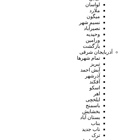
لواسان
ملارد
میگون
نسیم شهر
نصیرآباد
وحیدیه
ورامین
بازگشت
آذربایجان شرقی
تمام شهر‌ها
تبریز
آبش احمد
آذرشهر
آقکند
اسکو
اهر
ایلخچی
باسمنج
بخشایش
بستان آباد
بناب
ناب جدید
ترک