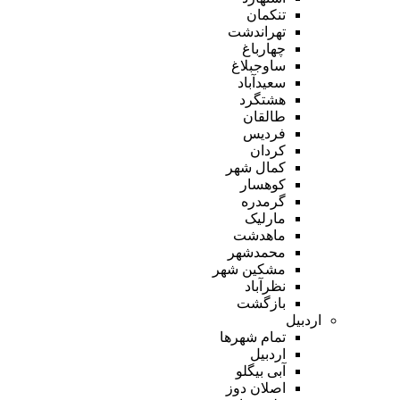
تنکمان
تهراندشت
چهارباغ
ساوجبلاغ
سعیدآباد
هشتگرد
طالقان
فردیس
کردان
کمال شهر
کوهسار
گرمدره
مارلیک
ماهدشت
محمدشهر
مشکین شهر
نظرآباد
بازگشت
اردبیل
تمام شهر‌ها
اردبیل
آبی بیگلو
اصلان دوز