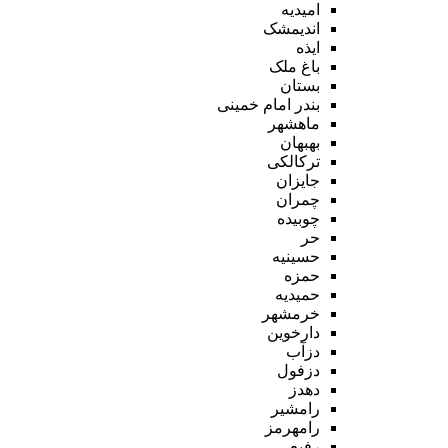
امیدیه
اندیمشک
ایذه
باغ ملک
بستان
بندر امام خمینی
ماهشهر
بهبهان
ترکالکی
جایزان
چمران
چوبیده
حر
حسینیه
حمزه
حمیدیه
خرمشهر
دارخوین
دزآب
دزفول
دهدز
رامشیر
رامهرمز
رفیع