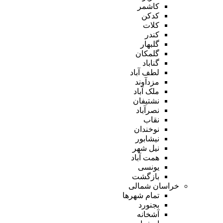
کاشمر
کدکن
کلات
کندر
گلبهار
گلمکان
گناباد
لطف آباد
مزدآوند
ملک آباد
نشتیفان
نصرآباد
نقاب
نوخندان
نیشابور
نیل شهر
همت آباد
یونسی
بازگشت
خراسان شمالی
تمام شهر‌ها
بجنورد
آشخانه