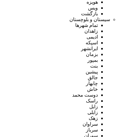
هویزه
ویس
بازگشت
سیستان و بلوچستان
تمام شهر‌ها
زاهدان
ادیمی
اسپکه
ایرانشهر
بزمان
بمپور
بنت
پیشین
جالق
چابهار
خاش
دوست محمد
راسک
زابل
زابلی
زهک
سراوان
سرباز
سوران