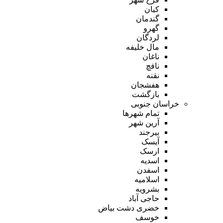
کیان
گندمان
گهرو
لردگان
مال خلیفه
ناغان
نافچ
نقنه
هفشجان
بازگشت
خراسان جنوبی
تمام شهر‌ها
آرین شهر
بیرجند
آیسک
ارسک
اسدیه
اسفدن
اسلامیه
بشرویه
حاجی آباد
خضری دشت بیاض
خوسف