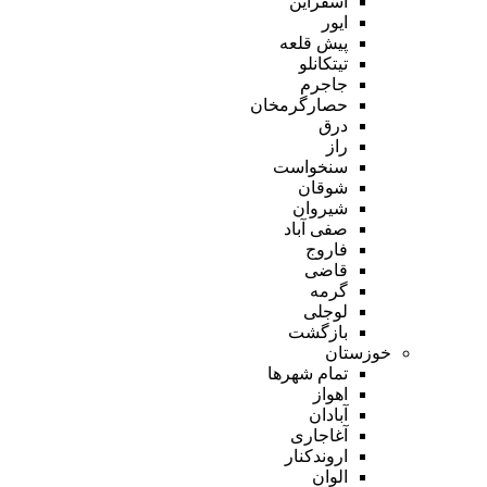
اسفراین
ایور
پیش قلعه
تیتکانلو
جاجرم
حصارگرمخان
درق
راز
سنخواست
شوقان
شیروان
صفی آباد
فاروج
قاضی
گرمه
لوجلی
بازگشت
خوزستان
تمام شهر‌ها
اهواز
آبادان
آغاجاری
اروندکنار
الوان