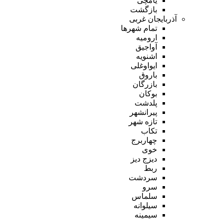
یامچی
بازگشت
آذربایجان غربی
تمام شهر‌ها
ارومیه
آواجیق
اشنویه
ایواوغلی
باروق
بازرگان
بوکان
پلدشت
پیرانشهر
تازه شهر
تکاب
چهاربرج
خوی
دیزج دیز
ربط
سردشت
سرو
سلماس
سیلوانه
سیمینه