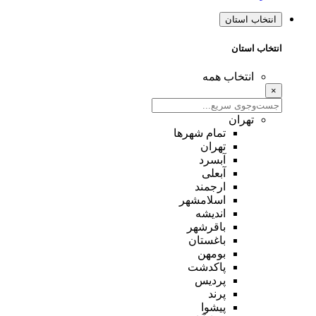
انتخاب استان
انتخاب استان
انتخاب همه
×
تهران
تمام شهر‌ها
تهران
آبسرد
آبعلی
ارجمند
اسلامشهر
اندیشه
باقرشهر
باغستان
بومهن
پاکدشت
پردیس
پرند
پیشوا