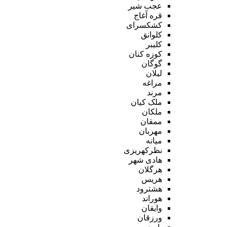
عجب شیر
قره آغاج
کشکسرای
کلوانق
کلیبر
کوزه کنان
گوگان
لیلان
مراغه
مرند
ملک کیان
ملکان
ممقان
مهربان
میانه
نظرکهریزی
هادی شهر
هرگلان
هریس
هشترود
هوراند
وایقان
ورزقان