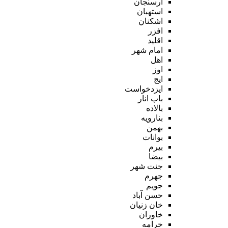
ارسنجان
استهبان
اشکنان
افزر
اقلید
امام شهر
اهل
اوز
ایج
ایزدخواست
باب انار
بالاده
بنارویه
بهمن
بوانات
بیرم
بیضا
جنت شهر
جهرم
جویم
حسن آباد
خان زنیان
خاوران
خرامه