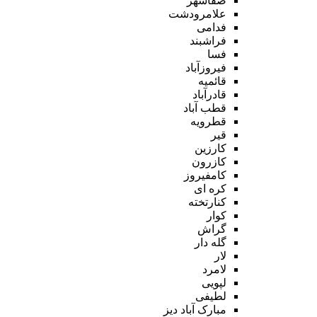
صفاشهر
علامرودشت
فدامی
فراشبند
فسا
فیروزآباد
قائمیه
قادرآباد
قطب آباد
قطرویه
قیر
کارزین
کازرون
کامفیروز
کره ای
کنارتخته
کوار
گراش
گله دار
لار
لامرد
لپویی
لطیفی
مبارک آباد دیز