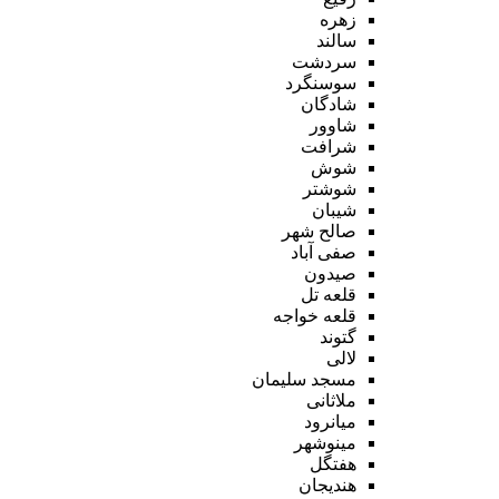
زهره
سالند
سردشت
سوسنگرد
شادگان
شاوور
شرافت
شوش
شوشتر
شیبان
صالح شهر
صفی آباد
صیدون
قلعه تل
قلعه خواجه
گتوند
لالی
مسجد سلیمان
ملاثانی
میانرود
مینوشهر
هفتگل
هندیجان