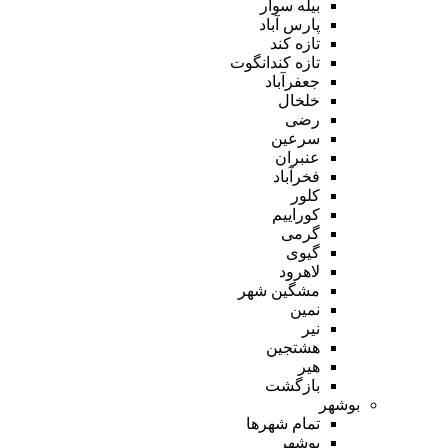
بیله سوار
پارس آباد
تازه کند
تازه کندانگوت
جعفرآباد
خلخال
رضی
سرعین
عنبران
فخرآباد
کلور
کوراییم
گرمی
گیوی
لاهرود
مشگین شهر
نمین
نیر
هشتجین
هیر
بازگشت
بوشهر
تمام شهر‌ها
بوشهر