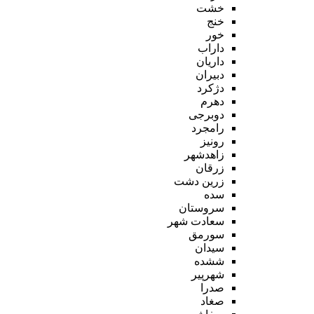
خشت
خنج
خور
داراب
داریان
دبیران
دژکرد
دهرم
دوبرجی
رامجرد
رونیز
زاهدشهر
زرقان
زرین دشت
سده
سروستان
سعادت شهر
سورمق
سیدان
ششده
شهرپیر
صدرا
صغاد