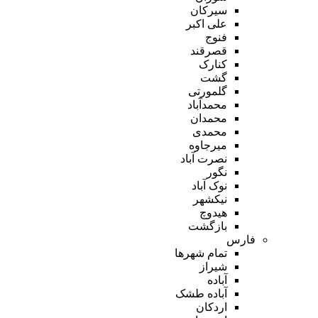
سیرکان
علی اکبر
فنوج
قصرقند
کنارک
گشت
گلمورتی
محمدآباد
محمدان
محمدی
میرجاوه
نصرت آباد
نگور
نوک آباد
نیکشهر
هیدوچ
بازگشت
فارس
تمام شهر‌ها
شیراز
آباده
آباده طشک
اردکان