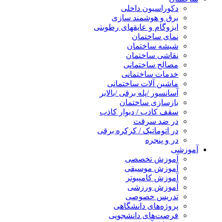
دکوراسیون داخلی
برق و هوشمند سازی
ایزوگام و عایقهای رطوبتی
نمای ساختمان
شیشه ساختمان
نقاشی ساختمان
مصالح ساختمانی
خدمات ساختمانی
ماشین آلات ساختمانی
آسانسور /پله برقی /بالابر
بازسازی ساختمان
سقف کاذب / دیوار کاذب
در ضد سرقت
در اتوماتیک / کرکره برقی
در و پنجره
آموزشی
آموزش تخصصی
آموزش موسیقی
آموزش کامپیوتر
آموزش ورزشی
تدریس خصوصی
پروژه‌های دانشگاهی
فرصت‌های دانشجویی