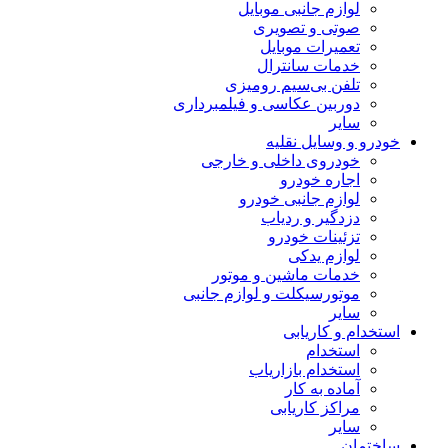
لوازم جانبی موبایل
صوتی و تصویری
تعمیرات موبایل
خدمات سانترال
تلفن بی‌سیم رومیزی
دوربین عکاسی و فیلمبرداری
سایر
خودرو و وسایل نقلیه
خودروی داخلی و خارجی
اجاره خودرو
لوازم جانبی خودرو
دزدگیر و ردیاب
تزئینات خودرو
لوازم یدکی
خدمات ماشین و موتور
موتورسیکلت و لوازم جانبی
سایر
استخدام و کاریابی
استخدام
استخدام بازاریاب
آماده به کار
مراکز کاریابی
سایر
ساختمان