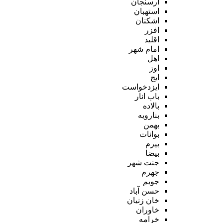
ارسنجان
استهبان
اشکنان
افزر
اقلید
امام شهر
اهل
اوز
ایج
ایزدخواست
باب انار
بالاده
بنارویه
بهمن
بوانات
بیرم
بیضا
جنت شهر
جهرم
جویم
حسن آباد
خان زنیان
خاوران
خرامه