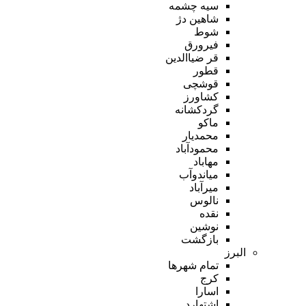
سیه چشمه
شاهین دژ
شوط
فیرورق
قر ضیاالدین
قطور
قوشچی
کشاورز
گردکشانه
ماکو
محمدیار
محمودآباد
مهاباد
میاندوآب
میرآباد
نالوس
نقده
نوشین
بازگشت
البرز
تمام شهر‌ها
کرج
اسارا
اشتهارد