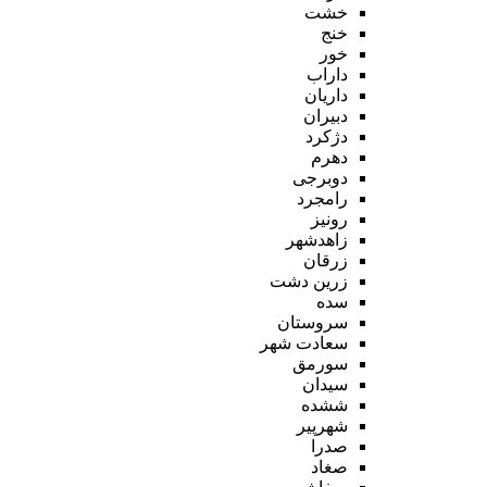
خشت
خنج
خور
داراب
داریان
دبیران
دژکرد
دهرم
دوبرجی
رامجرد
رونیز
زاهدشهر
زرقان
زرین دشت
سده
سروستان
سعادت شهر
سورمق
سیدان
ششده
شهرپیر
صدرا
صغاد