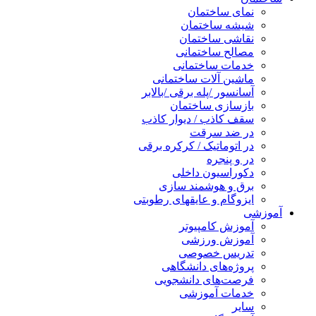
نمای ساختمان
شیشه ساختمان
نقاشی ساختمان
مصالح ساختمانی
خدمات ساختمانی
ماشین آلات ساختمانی
آسانسور /پله برقی /بالابر
بازسازی ساختمان
سقف کاذب / دیوار کاذب
در ضد سرقت
در اتوماتیک / کرکره برقی
در و پنجره
دکوراسیون داخلی
برق و هوشمند سازی
ایزوگام و عایقهای رطوبتی
آموزشی
آموزش کامپیوتر
آموزش ورزشی
تدریس خصوصی
پروژه‌های دانشگاهی
فرصت‌های دانشجویی
خدمات آموزشی
سایر