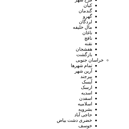
کیان
گندمان
گهرو
لردگان
مال خلیفه
ناغان
نافچ
نقنه
هفشجان
بازگشت
خراسان جنوبی
تمام شهر‌ها
آرین شهر
بیرجند
آیسک
ارسک
اسدیه
اسفدن
اسلامیه
بشرویه
حاجی آباد
خضری دشت بیاض
خوسف