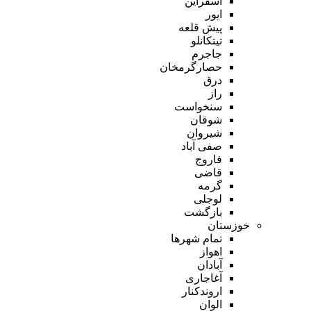
اسفراین
ایور
پیش قلعه
تیتکانلو
جاجرم
حصارگرمخان
درق
راز
سنخواست
شوقان
شیروان
صفی آباد
فاروج
قاضی
گرمه
لوجلی
بازگشت
خوزستان
تمام شهر‌ها
اهواز
آبادان
آغاجاری
اروندکنار
الوان