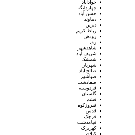
جوادآباد
چهاردانگه
حسن آباد
دماوند
دیزین
رباط کریم
رودهن
ری
شاهدشهر
شریف آباد
شمشک
شهریار
صالح آباد
صباشهر
صفادشت
فردوسیه
گلستان
فشم
فیروزکوه
قدس
قرچک
قیامدشت
کهریزک
کیلان