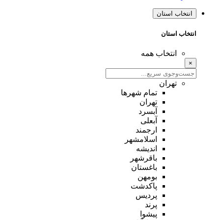
انتخاب استان
انتخاب استان
انتخاب همه
×
تهران
تمام شهر‌ها
تهران
آبسرد
آبعلی
ارجمند
اسلامشهر
اندیشه
باقرشهر
باغستان
بومهن
پاکدشت
پردیس
پرند
پیشوا