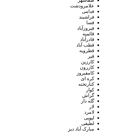
صفاشهر
علامرودشت
فدامی
فراشبند
فسا
فیروزآباد
قائمیه
قادرآباد
قطب آباد
قطرویه
قیر
کارزین
کازرون
کامفیروز
کره ای
کنارتخته
کوار
گراش
گله دار
لار
لامرد
لپویی
لطیفی
مبارک آباد دیز