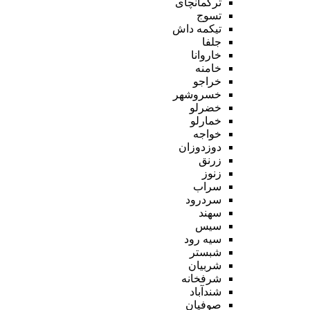
ترکمانچای
تسوج
تیکمه داش
جلفا
خاروانا
خامنه
خراجو
خسروشهر
خضرلو
خمارلو
خواجه
دوزدوزان
زرنق
زنوز
سراب
سردرود
سهند
سیس
سیه رود
شبستر
شربیان
شرفخانه
شندآباد
صوفیان