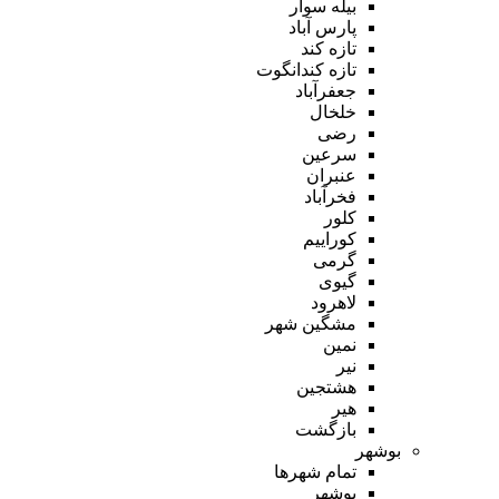
بیله سوار
پارس آباد
تازه کند
تازه کندانگوت
جعفرآباد
خلخال
رضی
سرعین
عنبران
فخرآباد
کلور
کوراییم
گرمی
گیوی
لاهرود
مشگین شهر
نمین
نیر
هشتجین
هیر
بازگشت
بوشهر
تمام شهر‌ها
بوشهر