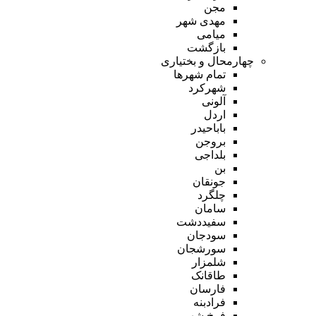
مجن
مهدی شهر
میامی
بازگشت
چهارمحال و بختیاری
تمام شهر‌ها
شهرکرد
آلونی
اردل
باباحیدر
بروجن
بلداجی
بن
جونقان
چلگرد
سامان
سفیددشت
سودجان
سورشجان
شلمزار
طاقانک
فارسان
فرادبنه
فرخ شهر