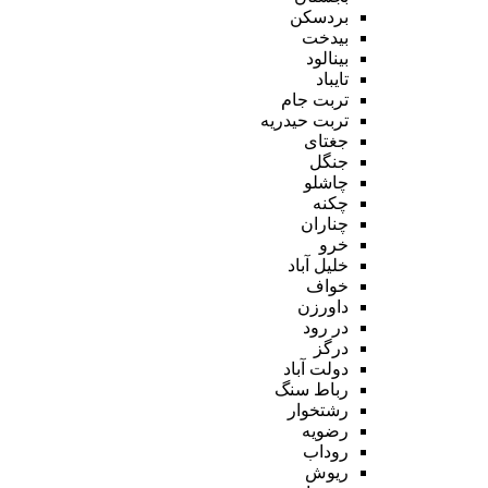
بردسکن
بیدخت
بینالود
تایباد
تربت جام
تربت حیدریه
جغتای
جنگل
چاشلو
چکنه
چناران
خرو
خلیل آباد
خواف
داورزن
در رود
درگز
دولت آباد
رباط سنگ
رشتخوار
رضویه
روداب
ریوش