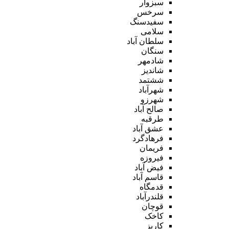
سبزوار
سرخس
سفیدسنگ
سلامی
سلطان آباد
سنگان
شادمهر
شاندیز
ششتمد
شهرآباد
شهرزو
صالح آباد
طرقبه
عشق آباد
فرهادگرد
فریمان
فیروزه
فیض آباد
قاسم آباد
قدمگاه
قلندرآباد
قوچان
کاخک
کاریز