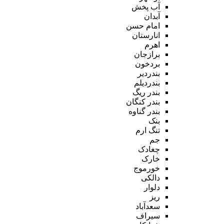
آب پخش
آبدان
امام حسن
انارستان
اهرم
برازجان
بردخون
بندردیر
بندردیلم
بندر ریگ
بندر کنگان
بندر گناوه
بنک
تنگ ارم
جم
چغادک
خارک
خورموج
دالکی
دلوار
ریز
سعدآباد
سیراف