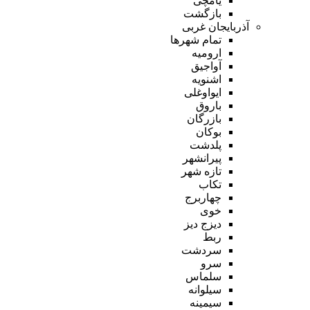
یامچی
بازگشت
آذربایجان غربی
تمام شهر‌ها
ارومیه
آواجیق
اشنویه
ایواوغلی
باروق
بازرگان
بوکان
پلدشت
پیرانشهر
تازه شهر
تکاب
چهاربرج
خوی
دیزج دیز
ربط
سردشت
سرو
سلماس
سیلوانه
سیمینه