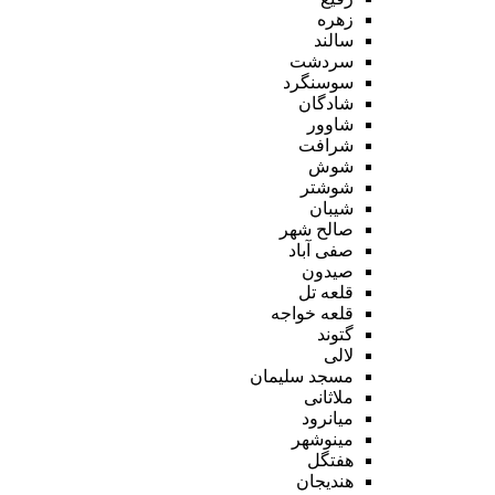
زهره
سالند
سردشت
سوسنگرد
شادگان
شاوور
شرافت
شوش
شوشتر
شیبان
صالح شهر
صفی آباد
صیدون
قلعه تل
قلعه خواجه
گتوند
لالی
مسجد سلیمان
ملاثانی
میانرود
مینوشهر
هفتگل
هندیجان