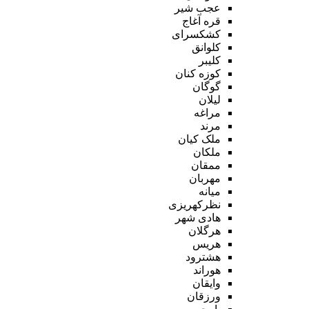
عجب شیر
قره آغاج
کشکسرای
کلوانق
کلیبر
کوزه کنان
گوگان
لیلان
مراغه
مرند
ملک کیان
ملکان
ممقان
مهربان
میانه
نظرکهریزی
هادی شهر
هرگلان
هریس
هشترود
هوراند
وایقان
ورزقان