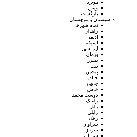
هویزه
ویس
بازگشت
سیستان و بلوچستان
تمام شهر‌ها
زاهدان
ادیمی
اسپکه
ایرانشهر
بزمان
بمپور
بنت
پیشین
جالق
چابهار
خاش
دوست محمد
راسک
زابل
زابلی
زهک
سراوان
سرباز
سوران