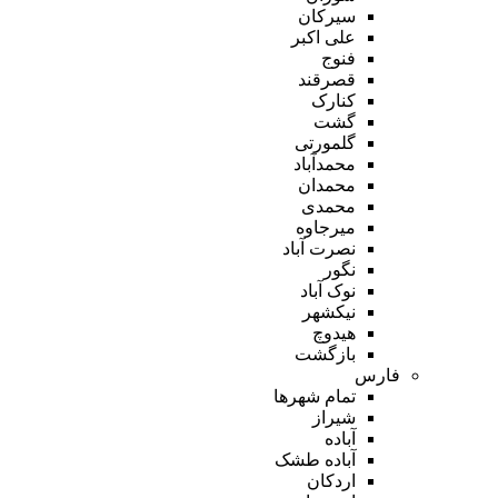
سیرکان
علی اکبر
فنوج
قصرقند
کنارک
گشت
گلمورتی
محمدآباد
محمدان
محمدی
میرجاوه
نصرت آباد
نگور
نوک آباد
نیکشهر
هیدوچ
بازگشت
فارس
تمام شهر‌ها
شیراز
آباده
آباده طشک
اردکان