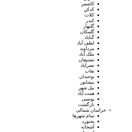
کاشمر
کدکن
کلات
کندر
گلبهار
گلمکان
گناباد
لطف آباد
مزدآوند
ملک آباد
نشتیفان
نصرآباد
نقاب
نوخندان
نیشابور
نیل شهر
همت آباد
یونسی
بازگشت
خراسان شمالی
تمام شهر‌ها
بجنورد
آشخانه