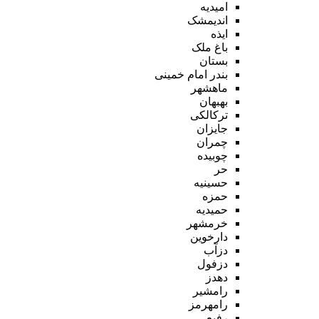
امیدیه
اندیمشک
ایذه
باغ ملک
بستان
بندر امام خمینی
ماهشهر
بهبهان
ترکالکی
جایزان
چمران
چوبیده
حر
حسینیه
حمزه
حمیدیه
خرمشهر
دارخوین
دزآب
دزفول
دهدز
رامشیر
رامهرمز
رفیع