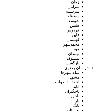
زهان
سرایان
سربیشه
سه قلعه
شوسف
طبس
فردوس
قاین
قهستان
محمدشهر
مود
نهبندان
نیمبلوک
بازگشت
خراسان رضوی
تمام شهر‌ها
مشهد
احمدآباد صولت
انابد
باجگیران
باخرز
بار
بایگ
بجستان