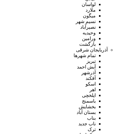
لواسان
ملارد
میگون
نسیم شهر
نصیرآباد
وحیدیه
ورامین
بازگشت
آذربایجان شرقی
تمام شهر‌ها
تبریز
آبش احمد
آذرشهر
آقکند
اسکو
اهر
ایلخچی
باسمنج
بخشایش
بستان آباد
بناب
ناب جدید
ترک