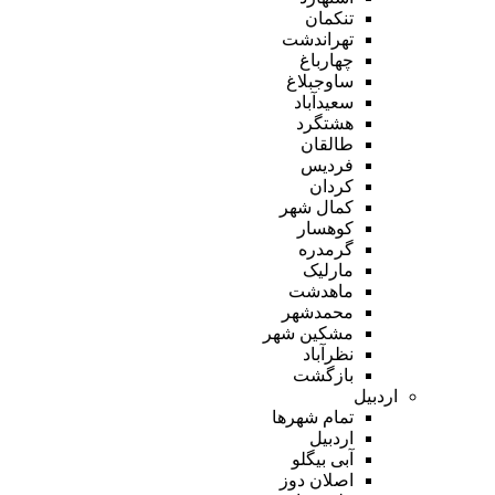
تنکمان
تهراندشت
چهارباغ
ساوجبلاغ
سعیدآباد
هشتگرد
طالقان
فردیس
کردان
کمال شهر
کوهسار
گرمدره
مارلیک
ماهدشت
محمدشهر
مشکین شهر
نظرآباد
بازگشت
اردبیل
تمام شهر‌ها
اردبیل
آبی بیگلو
اصلان دوز