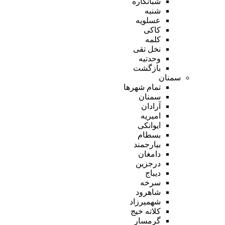
شبانکاره
شنبه
عسلویه
کاکی
کلمه
نخل تقی
وحدتیه
بازگشت
سمنان
تمام شهر‌ها
سمنان
آرادان
امیریه
ایوانکی
بسطام
بیارجمند
دامغان
درجزین
دیباج
سرخه
شاهرود
شهمیرزاد
کلاته خیج
گرمسار