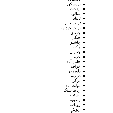
بردسکن
بیدخت
بینالود
تایباد
تربت جام
تربت حیدریه
جغتای
جنگل
چاشلو
چکنه
چناران
خرو
خلیل آباد
خواف
داورزن
در رود
درگز
دولت آباد
رباط سنگ
رشتخوار
رضویه
روداب
ریوش