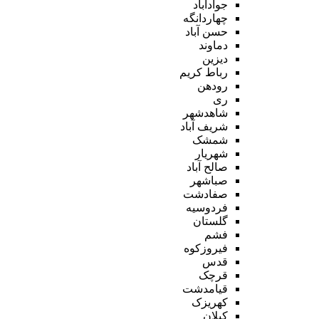
جوادآباد
چهاردانگه
حسن آباد
دماوند
دیزین
رباط کریم
رودهن
ری
شاهدشهر
شریف آباد
شمشک
شهریار
صالح آباد
صباشهر
صفادشت
فردوسیه
گلستان
فشم
فیروزکوه
قدس
قرچک
قیامدشت
کهریزک
کیلان