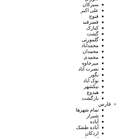
سیرکان
علی اکبر
فنوج
قصرقند
کنارک
گشت
گلمورتی
محمدآباد
محمدان
محمدی
میرجاوه
نصرت آباد
نگور
نوک آباد
نیکشهر
هیدوچ
بازگشت
فارس
تمام شهر‌ها
شیراز
آباده
آباده طشک
اردکان