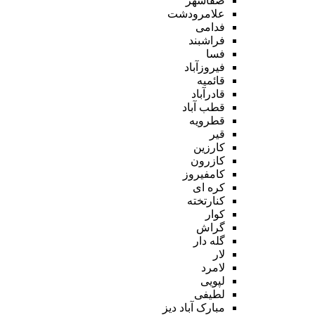
صفاشهر
علامرودشت
فدامی
فراشبند
فسا
فیروزآباد
قائمیه
قادرآباد
قطب آباد
قطرویه
قیر
کارزین
کازرون
کامفیروز
کره ای
کنارتخته
کوار
گراش
گله دار
لار
لامرد
لپویی
لطیفی
مبارک آباد دیز