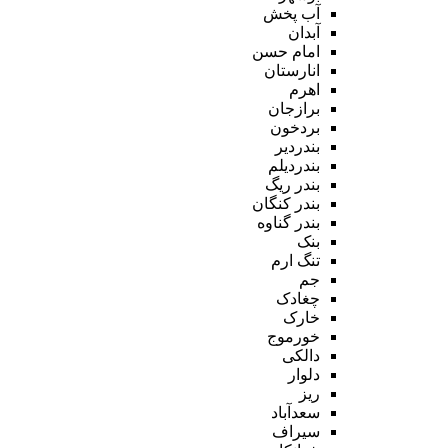
آب پخش
آبدان
امام حسن
انارستان
اهرم
برازجان
بردخون
بندردیر
بندردیلم
بندر ریگ
بندر کنگان
بندر گناوه
بنک
تنگ ارم
جم
چغادک
خارک
خورموج
دالکی
دلوار
ریز
سعدآباد
سیراف