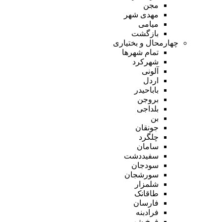
مجن
مهدی شهر
میامی
بازگشت
چهارمحال و بختیاری
تمام شهر‌ها
شهرکرد
آلونی
اردل
باباحیدر
بروجن
بلداجی
بن
جونقان
چلگرد
سامان
سفیددشت
سودجان
سورشجان
شلمزار
طاقانک
فارسان
فرادبنه
فرخ شهر