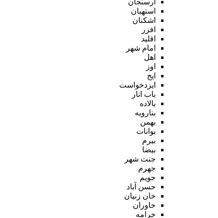
ارسنجان
استهبان
اشکنان
افزر
اقلید
امام شهر
اهل
اوز
ایج
ایزدخواست
باب انار
بالاده
بنارویه
بهمن
بوانات
بیرم
بیضا
جنت شهر
جهرم
جویم
حسن آباد
خان زنیان
خاوران
خرامه