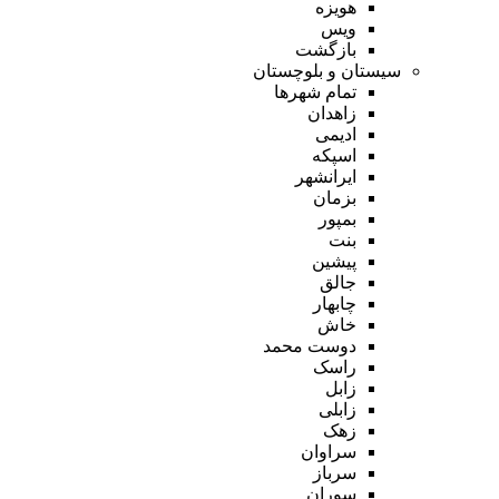
هویزه
ویس
بازگشت
سیستان و بلوچستان
تمام شهر‌ها
زاهدان
ادیمی
اسپکه
ایرانشهر
بزمان
بمپور
بنت
پیشین
جالق
چابهار
خاش
دوست محمد
راسک
زابل
زابلی
زهک
سراوان
سرباز
سوران