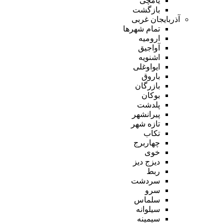
یامچی
بازگشت
آذربایجان غربی
تمام شهر‌ها
ارومیه
آواجیق
اشنویه
ایواوغلی
باروق
بازرگان
بوکان
پلدشت
پیرانشهر
تازه شهر
تکاب
چهاربرج
خوی
دیزج دیز
ربط
سردشت
سرو
سلماس
سیلوانه
سیمینه