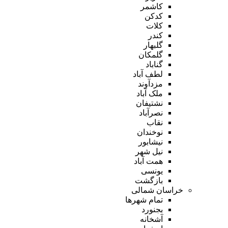
کاشمر
کدکن
کلات
کندر
گلبهار
گلمکان
گناباد
لطف آباد
مزدآوند
ملک آباد
نشتیفان
نصرآباد
نقاب
نوخندان
نیشابور
نیل شهر
همت آباد
یونسی
بازگشت
خراسان شمالی
تمام شهر‌ها
بجنورد
آشخانه