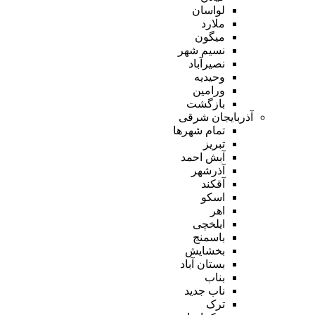
لواسان
ملارد
میگون
نسیم شهر
نصیرآباد
وحیدیه
ورامین
بازگشت
آذربایجان شرقی
تمام شهر‌ها
تبریز
آبش احمد
آذرشهر
آقکند
اسکو
اهر
ایلخچی
باسمنج
بخشایش
بستان آباد
بناب
ناب جدید
ترک