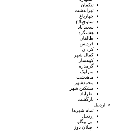
تنکمان
تهراندشت
چهارباغ
ساوجبلاغ
سعیدآباد
هشتگرد
طالقان
فردیس
کردان
کمال شهر
کوهسار
گرمدره
مارلیک
ماهدشت
محمدشهر
مشکین شهر
نظرآباد
بازگشت
اردبیل
تمام شهر‌ها
اردبیل
آبی بیگلو
اصلان دوز