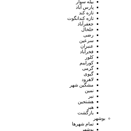
بیله سوار
پارس آباد
تازه کند
تازه کندانگوت
جعفرآباد
خلخال
رضی
سرعین
عنبران
فخرآباد
کلور
کوراییم
گرمی
گیوی
لاهرود
مشگین شهر
نمین
نیر
هشتجین
هیر
بازگشت
بوشهر
تمام شهر‌ها
بوشهر