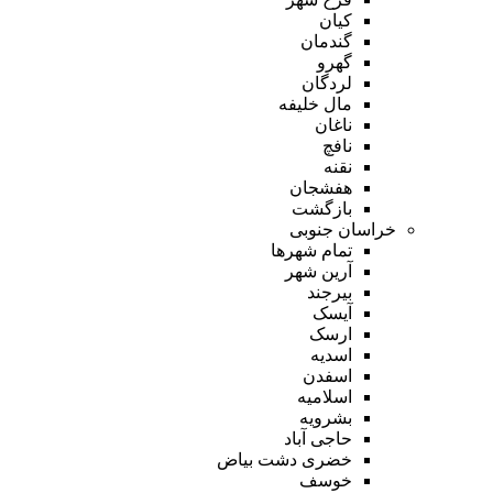
کیان
گندمان
گهرو
لردگان
مال خلیفه
ناغان
نافچ
نقنه
هفشجان
بازگشت
خراسان جنوبی
تمام شهر‌ها
آرین شهر
بیرجند
آیسک
ارسک
اسدیه
اسفدن
اسلامیه
بشرویه
حاجی آباد
خضری دشت بیاض
خوسف