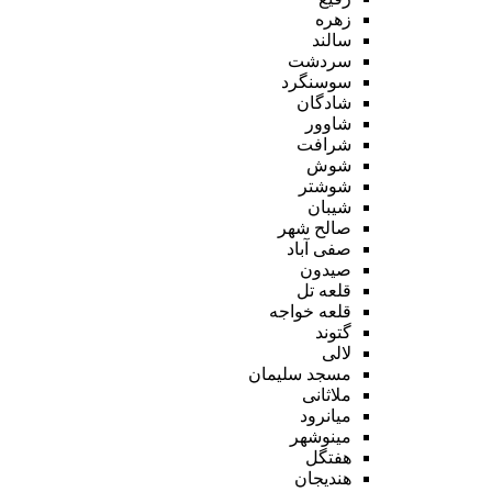
زهره
سالند
سردشت
سوسنگرد
شادگان
شاوور
شرافت
شوش
شوشتر
شیبان
صالح شهر
صفی آباد
صیدون
قلعه تل
قلعه خواجه
گتوند
لالی
مسجد سلیمان
ملاثانی
میانرود
مینوشهر
هفتگل
هندیجان