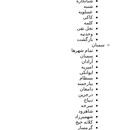
شبانکاره
شنبه
عسلویه
کاکی
کلمه
نخل تقی
وحدتیه
بازگشت
سمنان
تمام شهر‌ها
سمنان
آرادان
امیریه
ایوانکی
بسطام
بیارجمند
دامغان
درجزین
دیباج
سرخه
شاهرود
شهمیرزاد
کلاته خیج
گرمسار