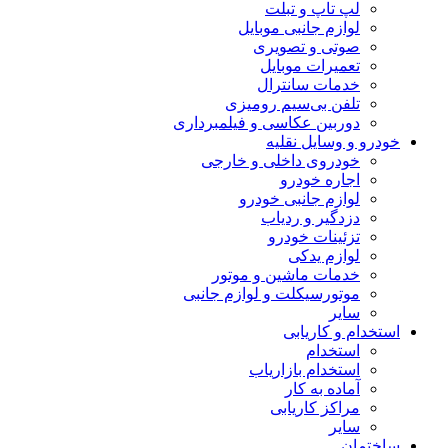
لپ تاپ و تبلت
لوازم جانبی موبایل
صوتی و تصویری
تعمیرات موبایل
خدمات سانترال
تلفن بی‌سیم رومیزی
دوربین عکاسی و فیلمبرداری
خودرو و وسایل نقلیه
خودروی داخلی و خارجی
اجاره خودرو
لوازم جانبی خودرو
دزدگیر و ردیاب
تزئینات خودرو
لوازم یدکی
خدمات ماشین و موتور
موتورسیکلت و لوازم جانبی
سایر
استخدام و کاریابی
استخدام
استخدام بازاریاب
آماده به کار
مراکز کاریابی
سایر
ساختمان