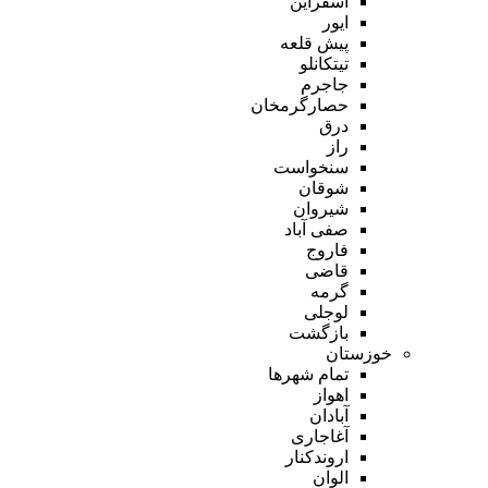
اسفراین
ایور
پیش قلعه
تیتکانلو
جاجرم
حصارگرمخان
درق
راز
سنخواست
شوقان
شیروان
صفی آباد
فاروج
قاضی
گرمه
لوجلی
بازگشت
خوزستان
تمام شهر‌ها
اهواز
آبادان
آغاجاری
اروندکنار
الوان