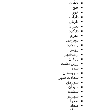
خشت
خنج
خور
داراب
داریان
دبیران
دژکرد
دهرم
دوبرجی
رامجرد
رونیز
زاهدشهر
زرقان
زرین دشت
سده
سروستان
سعادت شهر
سورمق
سیدان
ششده
شهرپیر
صدرا
صغاد