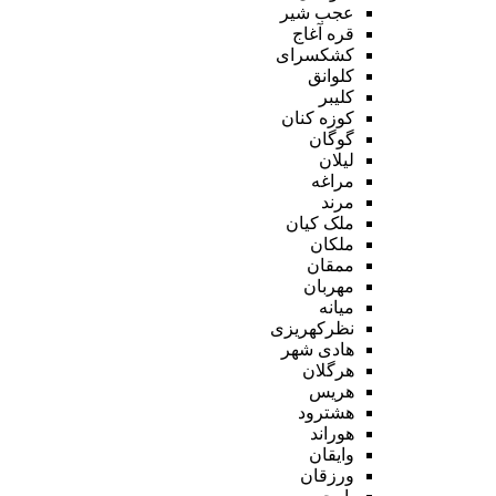
عجب شیر
قره آغاج
کشکسرای
کلوانق
کلیبر
کوزه کنان
گوگان
لیلان
مراغه
مرند
ملک کیان
ملکان
ممقان
مهربان
میانه
نظرکهریزی
هادی شهر
هرگلان
هریس
هشترود
هوراند
وایقان
ورزقان