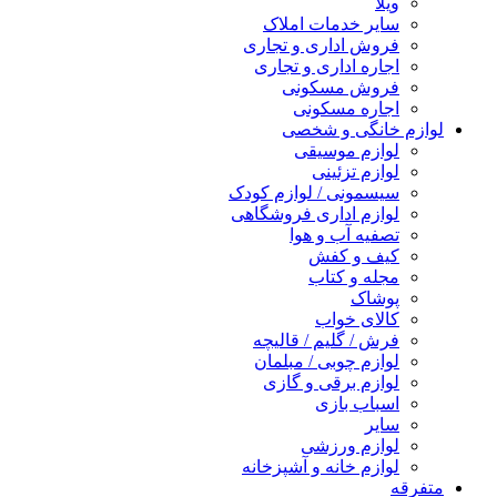
ویلا
سایر خدمات املاک
فروش اداری و تجاری
اجاره اداری و تجاری
فروش مسکونی
اجاره مسکونی
لوازم خانگی و شخصی
لوازم موسیقی
لوازم تزئینی
سیسمونی / لوازم کودک
لوازم اداری فروشگاهی
تصفیه آب و هوا
کیف و کفش
مجله و کتاب
پوشاک
کالای خواب
فرش / گلیم / قالیچه
لوازم چوبی / مبلمان
لوازم برقی و گازی
اسباب بازی
سایر
لوازم ورزشی
لوازم خانه و آشپزخانه
متفرقه