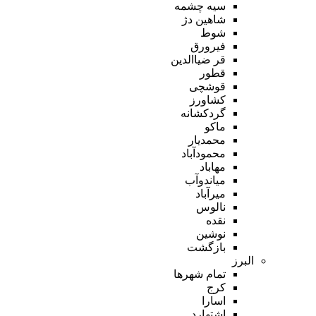
سیه چشمه
شاهین دژ
شوط
فیرورق
قر ضیاالدین
قطور
قوشچی
کشاورز
گردکشانه
ماکو
محمدیار
محمودآباد
مهاباد
میاندوآب
میرآباد
نالوس
نقده
نوشین
بازگشت
البرز
تمام شهر‌ها
کرج
اسارا
اشتهارد