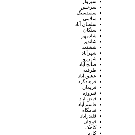
سبزوار
سرخس
سفیدسنگ
سلامی
سلطان آباد
سنگان
شادمهر
شاندیز
ششتمد
شهرآباد
شهرزو
صالح آباد
طرقبه
عشق آباد
فرهادگرد
فریمان
فیروزه
فیض آباد
قاسم آباد
قدمگاه
قلندرآباد
قوچان
کاخک
کاریز