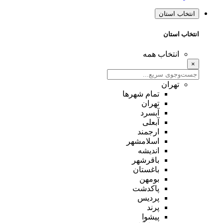
انتخاب استان
انتخاب استان
انتخاب همه
×
تهران
تمام شهر‌ها
تهران
آبسرد
آبعلی
ارجمند
اسلامشهر
اندیشه
باقرشهر
باغستان
بومهن
پاکدشت
پردیس
پرند
پیشوا