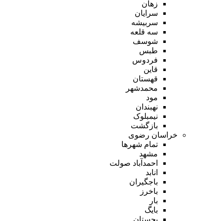
زهان
سرایان
سربیشه
سه قلعه
شوسف
طبس
فردوس
قاین
قهستان
محمدشهر
مود
نهبندان
نیمبلوک
بازگشت
خراسان رضوی
تمام شهر‌ها
مشهد
احمدآباد صولت
انابد
باجگیران
باخرز
بار
بایگ
بجستان