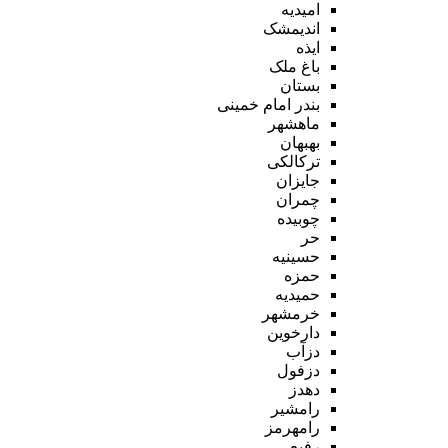
امیدیه
اندیمشک
ایذه
باغ ملک
بستان
بندر امام خمینی
ماهشهر
بهبهان
ترکالکی
جایزان
چمران
چوبیده
حر
حسینیه
حمزه
حمیدیه
خرمشهر
دارخوین
دزآب
دزفول
دهدز
رامشیر
رامهرمز
رفیع