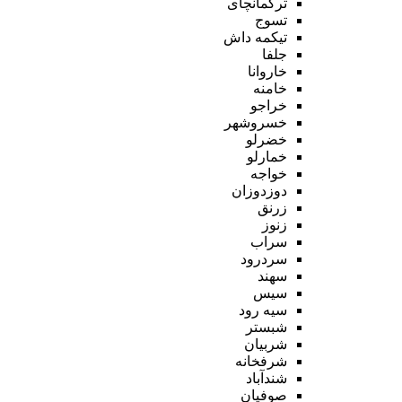
ترکمانچای
تسوج
تیکمه داش
جلفا
خاروانا
خامنه
خراجو
خسروشهر
خضرلو
خمارلو
خواجه
دوزدوزان
زرنق
زنوز
سراب
سردرود
سهند
سیس
سیه رود
شبستر
شربیان
شرفخانه
شندآباد
صوفیان