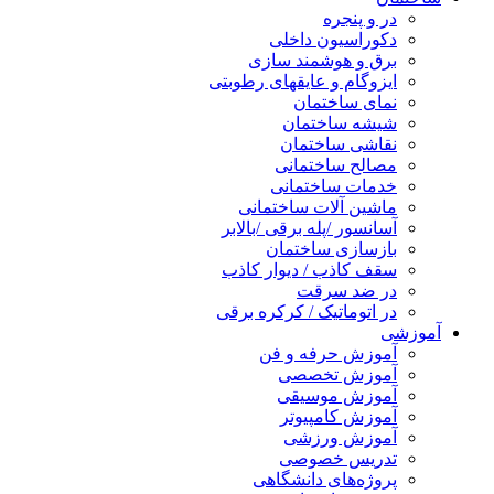
در و پنجره
دکوراسیون داخلی
برق و هوشمند سازی
ایزوگام و عایقهای رطوبتی
نمای ساختمان
شیشه ساختمان
نقاشی ساختمان
مصالح ساختمانی
خدمات ساختمانی
ماشین آلات ساختمانی
آسانسور /پله برقی /بالابر
بازسازی ساختمان
سقف کاذب / دیوار کاذب
در ضد سرقت
در اتوماتیک / کرکره برقی
آموزشی
آموزش حرفه و فن
آموزش تخصصی
آموزش موسیقی
آموزش کامپیوتر
آموزش ورزشی
تدریس خصوصی
پروژه‌های دانشگاهی