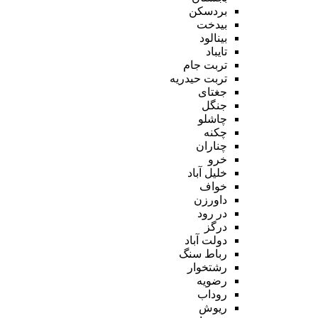
بردسکن
بیدخت
بینالود
تایباد
تربت جام
تربت حیدریه
جغتای
جنگل
چاشلو
چکنه
چناران
خرو
خلیل آباد
خواف
داورزن
در رود
درگز
دولت آباد
رباط سنگ
رشتخوار
رضویه
روداب
ریوش