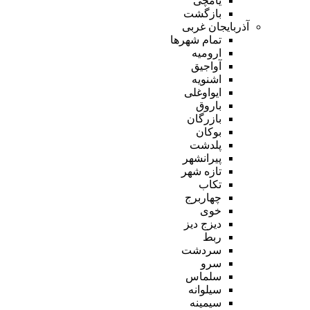
یامچی
بازگشت
آذربایجان غربی
تمام شهر‌ها
ارومیه
آواجیق
اشنویه
ایواوغلی
باروق
بازرگان
بوکان
پلدشت
پیرانشهر
تازه شهر
تکاب
چهاربرج
خوی
دیزج دیز
ربط
سردشت
سرو
سلماس
سیلوانه
سیمینه