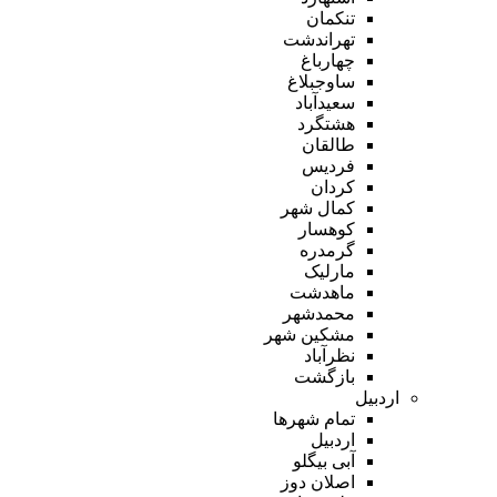
تنکمان
تهراندشت
چهارباغ
ساوجبلاغ
سعیدآباد
هشتگرد
طالقان
فردیس
کردان
کمال شهر
کوهسار
گرمدره
مارلیک
ماهدشت
محمدشهر
مشکین شهر
نظرآباد
بازگشت
اردبیل
تمام شهر‌ها
اردبیل
آبی بیگلو
اصلان دوز