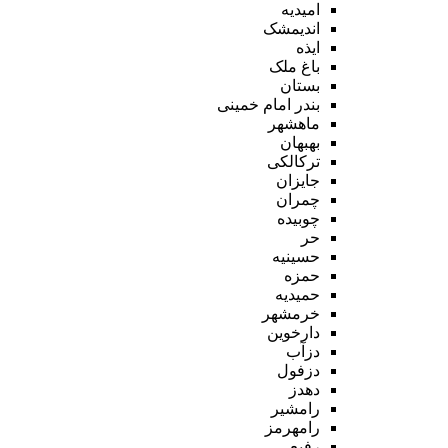
امیدیه
اندیمشک
ایذه
باغ ملک
بستان
بندر امام خمینی
ماهشهر
بهبهان
ترکالکی
جایزان
چمران
چوبیده
حر
حسینیه
حمزه
حمیدیه
خرمشهر
دارخوین
دزآب
دزفول
دهدز
رامشیر
رامهرمز
رفیع