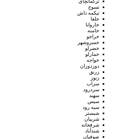
ترکمانچای
تسوج
تیکمه داش
جلفا
خاروانا
خامنه
خراجو
خسروشهر
خضرلو
خمارلو
خواجه
دوزدوزان
زرنق
زنوز
سراب
سردرود
سهند
سیس
سیه رود
شبستر
شربیان
شرفخانه
شندآباد
صوفیان