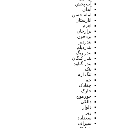
آب پخش
آبدان
امام حسن
انارستان
اهرم
برازجان
بردخون
بندردیر
بندردیلم
بندر ریگ
بندر کنگان
بندر گناوه
بنک
تنگ ارم
جم
چغادک
خارک
خورموج
دالکی
دلوار
ریز
سعدآباد
سیراف