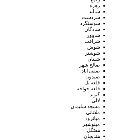
زهره
سالند
سردشت
سوسنگرد
شادگان
شاوور
شرافت
شوش
شوشتر
شیبان
صالح شهر
صفی آباد
صیدون
قلعه تل
قلعه خواجه
گتوند
لالی
مسجد سلیمان
ملاثانی
میانرود
مینوشهر
هفتگل
هندیجان