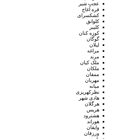
عجب شیر
قره آغاج
کشکسرای
کلوانق
کلیبر
کوزه کنان
گوگان
لیلان
مراغه
مرند
ملک کیان
ملکان
ممقان
مهربان
میانه
نظرکهریزی
هادی شهر
هرگلان
هریس
هشترود
هوراند
وایقان
ورزقان