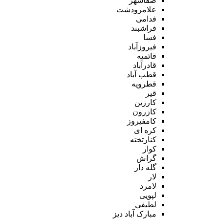
صفاشهر
علامرودشت
فدامی
فراشبند
فسا
فیروزآباد
قائمیه
قادرآباد
قطب آباد
قطرویه
قیر
کارزین
کازرون
کامفیروز
کره ای
کنارتخته
کوار
گراش
گله دار
لار
لامرد
لپویی
لطیفی
مبارک آباد دیز