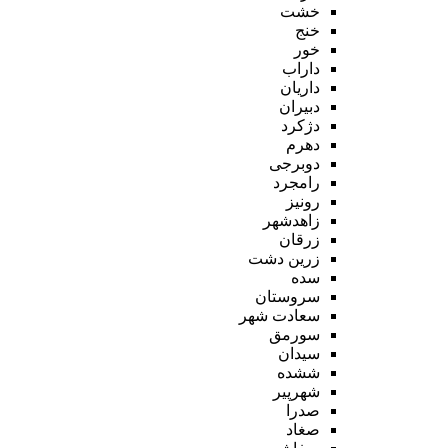
خشت
خنج
خور
داراب
داریان
دبیران
دژکرد
دهرم
دوبرجی
رامجرد
رونیز
زاهدشهر
زرقان
زرین دشت
سده
سروستان
سعادت شهر
سورمق
سیدان
ششده
شهرپیر
صدرا
صغاد