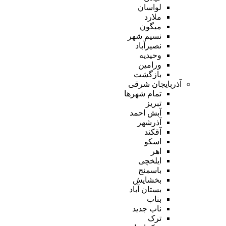
لواسان
ملارد
میگون
نسیم شهر
نصیرآباد
وحیدیه
ورامین
بازگشت
آذربایجان شرقی
تمام شهر‌ها
تبریز
آبش احمد
آذرشهر
آقکند
اسکو
اهر
ایلخچی
باسمنج
بخشایش
بستان آباد
بناب
ناب جدید
ترک