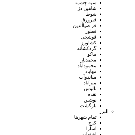
سیه چشمه
شاهین دژ
شوط
فیرورق
قر ضیاالدین
قطور
قوشچی
کشاورز
گردکشانه
ماکو
محمدیار
محمودآباد
مهاباد
میاندوآب
میرآباد
نالوس
نقده
نوشین
بازگشت
البرز
تمام شهر‌ها
کرج
اسارا
اشتهارد