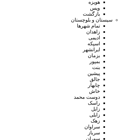
هویزه
ویس
بازگشت
سیستان و بلوچستان
تمام شهر‌ها
زاهدان
ادیمی
اسپکه
ایرانشهر
بزمان
بمپور
بنت
پیشین
جالق
چابهار
خاش
دوست محمد
راسک
زابل
زابلی
زهک
سراوان
سرباز
سوران