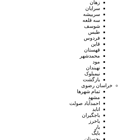
زهان
سرایان
سربیشه
سه قلعه
شوسف
طبس
فردوس
قاین
قهستان
محمدشهر
مود
نهبندان
نیمبلوک
بازگشت
خراسان رضوی
تمام شهر‌ها
مشهد
احمدآباد صولت
انابد
باجگیران
باخرز
بار
بایگ
بجستان