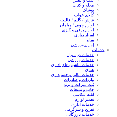
کیف و کفش
مجله و کتاب
پوشاک
کالای خواب
فرش / گلیم / قالیچه
لوازم چوبی / مبلمان
لوازم برقی و گازی
اسباب بازی
سایر
لوازم ورزشی
خدمات
خدمات در منزل
خدمات ورزشی
خدمات ماشین های اداری
هنری
خدمات مالی و حسابداری
واردات و صادرات
ثبت شرکت و برند
چاپ و تبلیغات
آتلیه عکاسی
تعمیر لوازم
خدمات اداری
تفریح و سرگرمی
خدمات بازرگانی