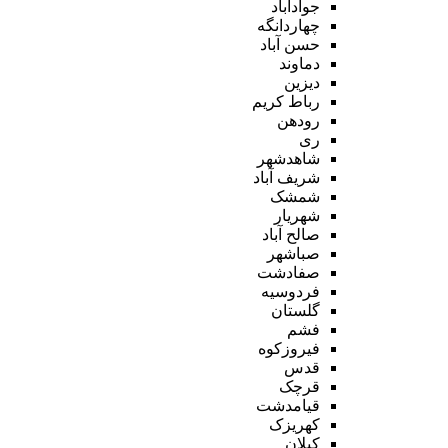
جوادآباد
چهاردانگه
حسن آباد
دماوند
دیزین
رباط کریم
رودهن
ری
شاهدشهر
شریف آباد
شمشک
شهریار
صالح آباد
صباشهر
صفادشت
فردوسیه
گلستان
فشم
فیروزکوه
قدس
قرچک
قیامدشت
کهریزک
کیلان