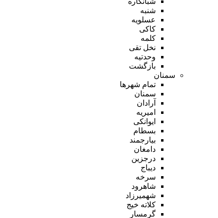
شبانکاره
شنبه
عسلویه
کاکی
کلمه
نخل تقی
وحدتیه
بازگشت
سمنان
تمام شهر‌ها
سمنان
آرادان
امیریه
ایوانکی
بسطام
بیارجمند
دامغان
درجزین
دیباج
سرخه
شاهرود
شهمیرزاد
کلاته خیج
گرمسار