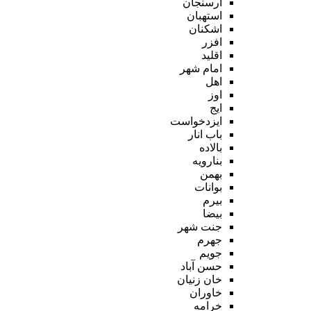
ارسنجان
استهبان
اشکنان
افزر
اقلید
امام شهر
اهل
اوز
ایج
ایزدخواست
باب انار
بالاده
بنارویه
بهمن
بوانات
بیرم
بیضا
جنت شهر
جهرم
جویم
حسن آباد
خان زنیان
خاوران
خرامه