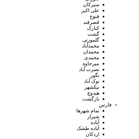
سیرکان
علی اکبر
فنوج
قصرقند
کنارک
گشت
گلمورتی
محمدآباد
محمدان
محمدی
میرجاوه
نصرت آباد
نگور
نوک آباد
نیکشهر
هیدوچ
بازگشت
فارس
تمام شهر‌ها
شیراز
آباده
آباده طشک
اردکان