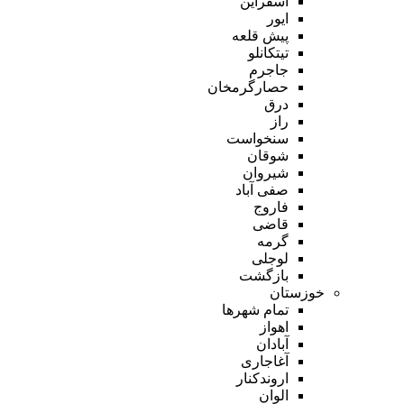
اسفراین
ایور
پیش قلعه
تیتکانلو
جاجرم
حصارگرمخان
درق
راز
سنخواست
شوقان
شیروان
صفی آباد
فاروج
قاضی
گرمه
لوجلی
بازگشت
خوزستان
تمام شهر‌ها
اهواز
آبادان
آغاجاری
اروندکنار
الوان