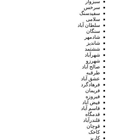
سبزوار
سرخس
سفیدسنگ
سلامی
سلطان آباد
سنگان
شادمهر
شاندیز
ششتمد
شهرآباد
شهرزو
صالح آباد
طرقبه
عشق آباد
فرهادگرد
فریمان
فیروزه
فیض آباد
قاسم آباد
قدمگاه
قلندرآباد
قوچان
کاخک
کاریز