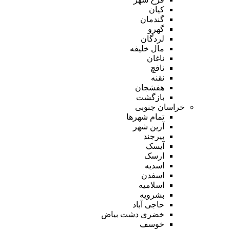
کیان
گندمان
گهرو
لردگان
مال خلیفه
ناغان
نافچ
نقنه
هفشجان
بازگشت
خراسان جنوبی
تمام شهر‌ها
آرین شهر
بیرجند
آیسک
ارسک
اسدیه
اسفدن
اسلامیه
بشرویه
حاجی آباد
خضری دشت بیاض
خوسف