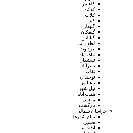
کاشمر
کدکن
کلات
کندر
گلبهار
گلمکان
گناباد
لطف آباد
مزدآوند
ملک آباد
نشتیفان
نصرآباد
نقاب
نوخندان
نیشابور
نیل شهر
همت آباد
یونسی
بازگشت
خراسان شمالی
تمام شهر‌ها
بجنورد
آشخانه