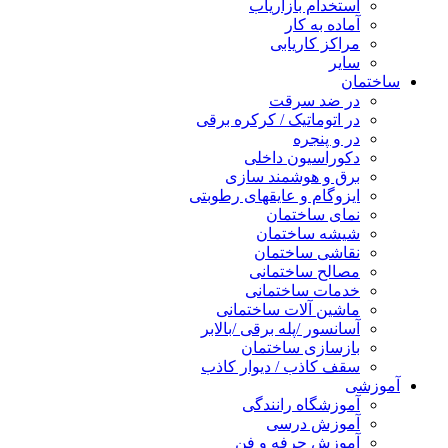
استخدام بازاریاب
آماده به کار
مراکز کاریابی
سایر
ساختمان
در ضد سرقت
در اتوماتیک / کرکره برقی
در و پنجره
دکوراسیون داخلی
برق و هوشمند سازی
ایزوگام و عایقهای رطوبتی
نمای ساختمان
شیشه ساختمان
نقاشی ساختمان
مصالح ساختمانی
خدمات ساختمانی
ماشین آلات ساختمانی
آسانسور /پله برقی /بالابر
بازسازی ساختمان
سقف کاذب / دیوار کاذب
آموزشی
آموزشگاه رانندگی
آموزش درسی
آموزش حرفه و فن