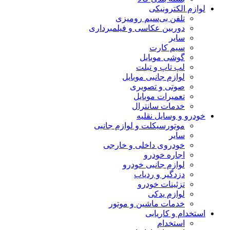
لوازم الکترونیکی
تلفن بی‌سیم رومیزی
دوربین عکاسی و فیلمبرداری
سایر
سیم کارت
گوشی موبایل
لپ تاپ و تبلت
لوازم جانبی موبایل
صوتی و تصویری
تعمیرات موبایل
خدمات سانترال
خودرو و وسایل نقلیه
موتورسیکلت و لوازم جانبی
سایر
خودروی داخلی و خارجی
اجاره خودرو
لوازم جانبی خودرو
دزدگیر و ردیاب
تزئینات خودرو
لوازم یدکی
خدمات ماشین و موتور
استخدام و کاریابی
استخدام