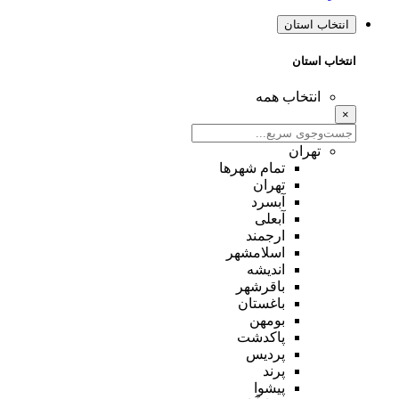
انتخاب استان
انتخاب استان
انتخاب همه
×
تهران
تمام شهر‌ها
تهران
آبسرد
آبعلی
ارجمند
اسلامشهر
اندیشه
باقرشهر
باغستان
بومهن
پاکدشت
پردیس
پرند
پیشوا