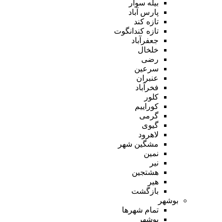
بیله سوار
پارس آباد
تازه کند
تازه کندانگوت
جعفرآباد
خلخال
رضی
سرعین
عنبران
فخرآباد
کلور
کوراییم
گرمی
گیوی
لاهرود
مشگین شهر
نمین
نیر
هشتجین
هیر
بازگشت
بوشهر
تمام شهر‌ها
بوشهر