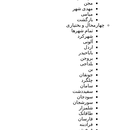
مجن
مهدی شهر
میامی
بازگشت
چهارمحال و بختیاری
تمام شهر‌ها
شهرکرد
آلونی
اردل
باباحیدر
بروجن
بلداجی
بن
جونقان
چلگرد
سامان
سفیددشت
سودجان
سورشجان
شلمزار
طاقانک
فارسان
فرادبنه
فرخ شهر