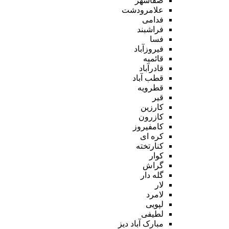
صفاشهر
علامرودشت
فدامی
فراشبند
فسا
فیروزآباد
قائمیه
قادرآباد
قطب آباد
قطرویه
قیر
کارزین
کازرون
کامفیروز
کره ای
کنارتخته
کوار
گراش
گله دار
لار
لامرد
لپویی
لطیفی
مبارک آباد دیز