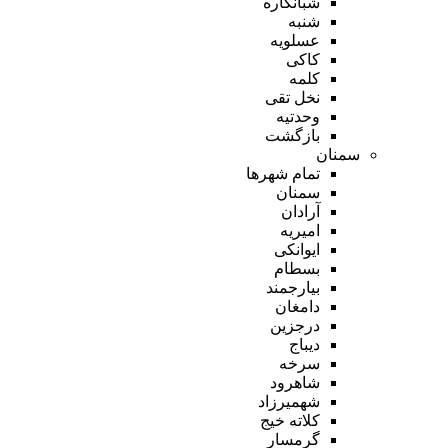
شبانکاره
شنبه
عسلویه
کاکی
کلمه
نخل تقی
وحدتیه
بازگشت
سمنان
تمام شهر‌ها
سمنان
آرادان
امیریه
ایوانکی
بسطام
بیارجمند
دامغان
درجزین
دیباج
سرخه
شاهرود
شهمیرزاد
کلاته خیج
گرمسار