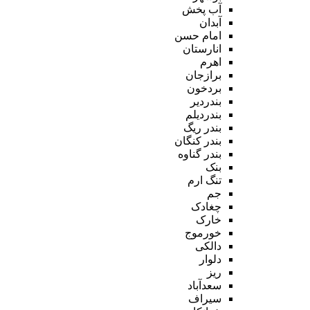
آب پخش
آبدان
امام حسن
انارستان
اهرم
برازجان
بردخون
بندردیر
بندردیلم
بندر ریگ
بندر کنگان
بندر گناوه
بنک
تنگ ارم
جم
چغادک
خارک
خورموج
دالکی
دلوار
ریز
سعدآباد
سیراف