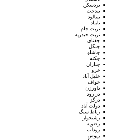
بردسکن
بیدخت
بینالود
تایباد
تربت جام
تربت حیدریه
جغتای
جنگل
چاشلو
چکنه
چناران
خرو
خلیل آباد
خواف
داورزن
در رود
درگز
دولت آباد
رباط سنگ
رشتخوار
رضویه
روداب
ریوش