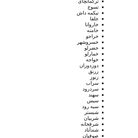
ترکمانچای
تسوج
تیکمه داش
جلفا
خاروانا
خامنه
خراجو
خسروشهر
خضرلو
خمارلو
خواجه
دوزدوزان
زرنق
زنوز
سراب
سردرود
سهند
سیس
سیه رود
شبستر
شربیان
شرفخانه
شندآباد
صوفیان