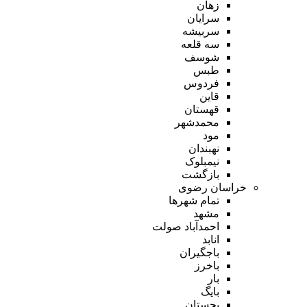
زهان
سرایان
سربیشه
سه قلعه
شوسف
طبس
فردوس
قاین
قهستان
محمدشهر
مود
نهبندان
نیمبلوک
بازگشت
خراسان رضوی
تمام شهر‌ها
مشهد
احمدآباد صولت
انابد
باجگیران
باخرز
بار
بایگ
بجستان