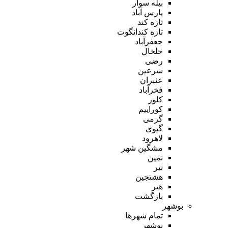
بیله سوار
پارس آباد
تازه کند
تازه کندانگوت
جعفرآباد
خلخال
رضی
سرعین
عنبران
فخرآباد
کلور
کوراییم
گرمی
گیوی
لاهرود
مشگین شهر
نمین
نیر
هشتجین
هیر
بازگشت
بوشهر
تمام شهر‌ها
بوشهر