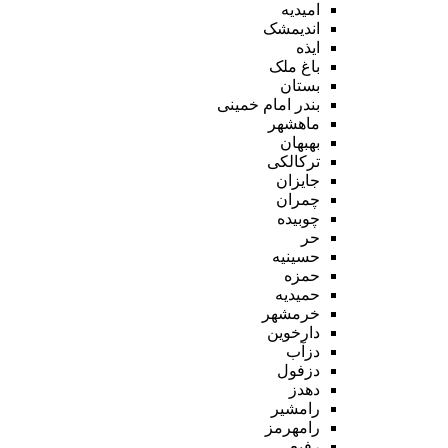
امیدیه
اندیمشک
ایذه
باغ ملک
بستان
بندر امام خمینی
ماهشهر
بهبهان
ترکالکی
جایزان
چمران
چوبیده
حر
حسینیه
حمزه
حمیدیه
خرمشهر
دارخوین
دزآب
دزفول
دهدز
رامشیر
رامهرمز
رفیع