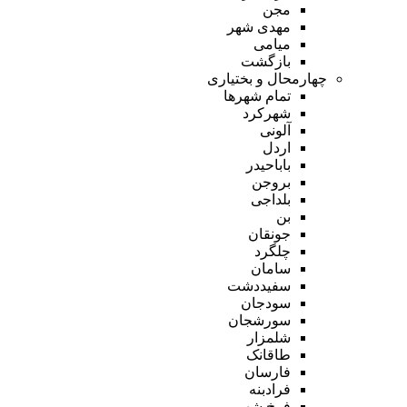
مجن
مهدی شهر
میامی
بازگشت
چهارمحال و بختیاری
تمام شهر‌ها
شهرکرد
آلونی
اردل
باباحیدر
بروجن
بلداجی
بن
جونقان
چلگرد
سامان
سفیددشت
سودجان
سورشجان
شلمزار
طاقانک
فارسان
فرادبنه
فرخ شهر