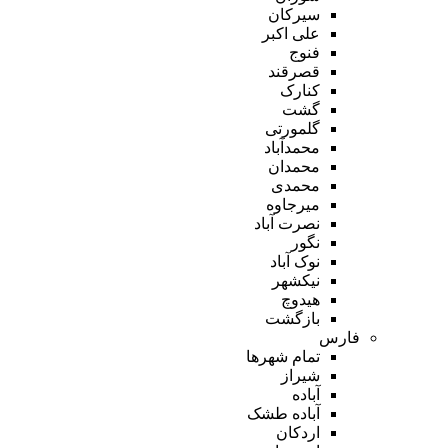
سیرکان
علی اکبر
فنوج
قصرقند
کنارک
گشت
گلمورتی
محمدآباد
محمدان
محمدی
میرجاوه
نصرت آباد
نگور
نوک آباد
نیکشهر
هیدوچ
بازگشت
فارس
تمام شهر‌ها
شیراز
آباده
آباده طشک
اردکان