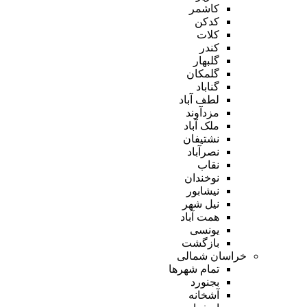
کاشمر
کدکن
کلات
کندر
گلبهار
گلمکان
گناباد
لطف آباد
مزدآوند
ملک آباد
نشتیفان
نصرآباد
نقاب
نوخندان
نیشابور
نیل شهر
همت آباد
یونسی
بازگشت
خراسان شمالی
تمام شهر‌ها
بجنورد
آشخانه