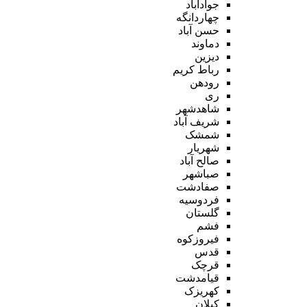
جوادآباد
چهاردانگه
حسن آباد
دماوند
دیزین
رباط کریم
رودهن
ری
شاهدشهر
شریف آباد
شمشک
شهریار
صالح آباد
صباشهر
صفادشت
فردوسیه
گلستان
فشم
فیروزکوه
قدس
قرچک
قیامدشت
کهریزک
کیلان