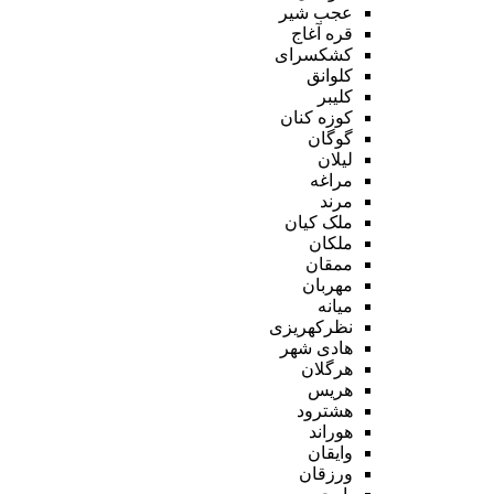
عجب شیر
قره آغاج
کشکسرای
کلوانق
کلیبر
کوزه کنان
گوگان
لیلان
مراغه
مرند
ملک کیان
ملکان
ممقان
مهربان
میانه
نظرکهریزی
هادی شهر
هرگلان
هریس
هشترود
هوراند
وایقان
ورزقان