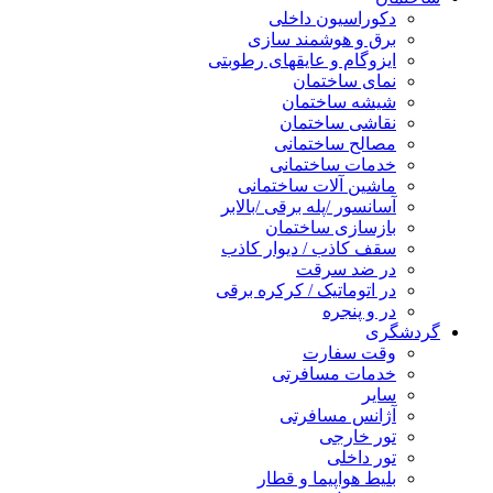
دکوراسیون داخلی
برق و هوشمند سازی
ایزوگام و عایقهای رطوبتی
نمای ساختمان
شیشه ساختمان
نقاشی ساختمان
مصالح ساختمانی
خدمات ساختمانی
ماشین آلات ساختمانی
آسانسور /پله برقی /بالابر
بازسازی ساختمان
سقف کاذب / دیوار کاذب
در ضد سرقت
در اتوماتیک / کرکره برقی
در و پنجره
گردشگری
وقت سفارت
خدمات مسافرتی
سایر
آژانس مسافرتی
تور خارجی
تور داخلی
بلیط هواپیما و قطار