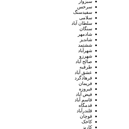
سبزوار
سرخس
سفیدسنگ
سلامی
سلطان آباد
سنگان
شادمهر
شاندیز
ششتمد
شهرآباد
شهرزو
صالح آباد
طرقبه
عشق آباد
فرهادگرد
فریمان
فیروزه
فیض آباد
قاسم آباد
قدمگاه
قلندرآباد
قوچان
کاخک
کاریز