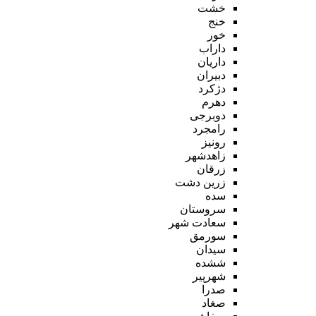
خشت
خنج
خور
داراب
داریان
دبیران
دژکرد
دهرم
دوبرجی
رامجرد
رونیز
زاهدشهر
زرقان
زرین دشت
سده
سروستان
سعادت شهر
سورمق
سیدان
ششده
شهرپیر
صدرا
صغاد