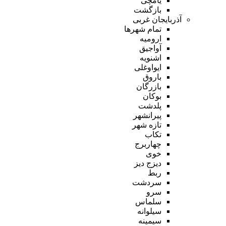
یامچی
بازگشت
آذربایجان غربی
تمام شهر‌ها
ارومیه
آواجیق
اشنویه
ایواوغلی
باروق
بازرگان
بوکان
پلدشت
پیرانشهر
تازه شهر
تکاب
چهاربرج
خوی
دیزج دیز
ربط
سردشت
سرو
سلماس
سیلوانه
سیمینه