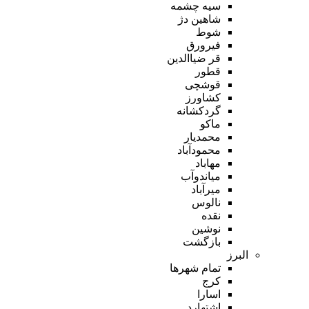
سیه چشمه
شاهین دژ
شوط
فیرورق
قر ضیاالدین
قطور
قوشچی
کشاورز
گردکشانه
ماکو
محمدیار
محمودآباد
مهاباد
میاندوآب
میرآباد
نالوس
نقده
نوشین
بازگشت
البرز
تمام شهر‌ها
کرج
اسارا
اشتهارد