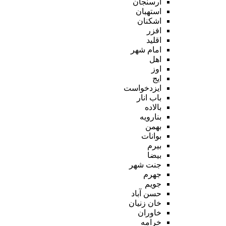
ارسنجان
استهبان
اشکنان
افزر
اقلید
امام شهر
اهل
اوز
ایج
ایزدخواست
باب انار
بالاده
بنارویه
بهمن
بوانات
بیرم
بیضا
جنت شهر
جهرم
جویم
حسن آباد
خان زنیان
خاوران
خرامه