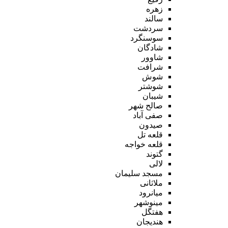
زهره
سالند
سردشت
سوسنگرد
شادگان
شاوور
شرافت
شوش
شوشتر
شیبان
صالح شهر
صفی آباد
صیدون
قلعه تل
قلعه خواجه
گتوند
لالی
مسجد سلیمان
ملاثانی
میانرود
مینوشهر
هفتگل
هندیجان