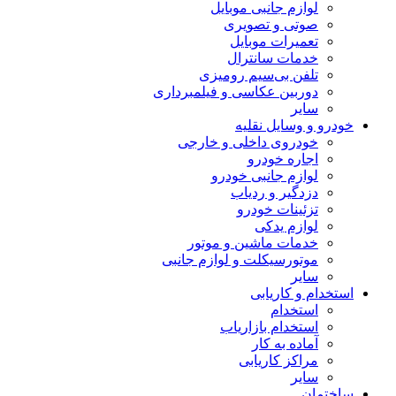
لوازم جانبی موبایل
صوتی و تصویری
تعمیرات موبایل
خدمات سانترال
تلفن بی‌سیم رومیزی
دوربین عکاسی و فیلمبرداری
سایر
خودرو و وسایل نقلیه
خودروی داخلی و خارجی
اجاره خودرو
لوازم جانبی خودرو
دزدگیر و ردیاب
تزئینات خودرو
لوازم یدکی
خدمات ماشین و موتور
موتورسیکلت و لوازم جانبی
سایر
استخدام و کاریابی
استخدام
استخدام بازاریاب
آماده به کار
مراکز کاریابی
سایر
ساختمان