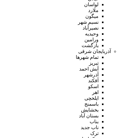
لواسان
ملارد
میگون
نسیم شهر
نصیرآباد
وحیدیه
ورامین
بازگشت
آذربایجان شرقی
تمام شهر‌ها
تبریز
آبش احمد
آذرشهر
آقکند
اسکو
اهر
ایلخچی
باسمنج
بخشایش
بستان آباد
بناب
ناب جدید
ترک