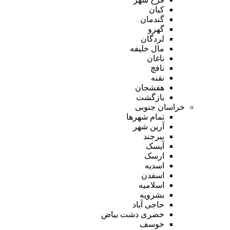
کیان
گندمان
گهرو
لردگان
مال خلیفه
ناغان
نافچ
نقنه
هفشجان
بازگشت
خراسان جنوبی
تمام شهر‌ها
آرین شهر
بیرجند
آیسک
ارسک
اسدیه
اسفدن
اسلامیه
بشرویه
حاجی آباد
خضری دشت بیاض
خوسف