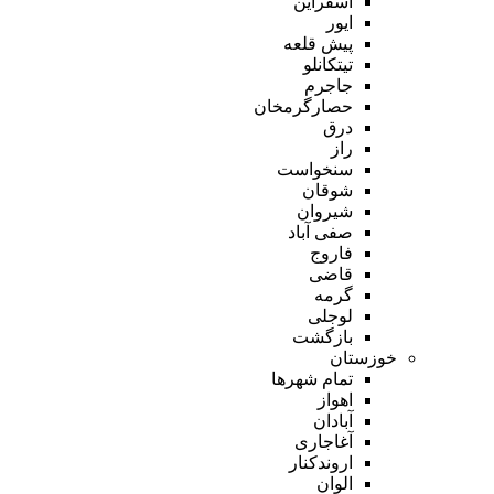
اسفراین
ایور
پیش قلعه
تیتکانلو
جاجرم
حصارگرمخان
درق
راز
سنخواست
شوقان
شیروان
صفی آباد
فاروج
قاضی
گرمه
لوجلی
بازگشت
خوزستان
تمام شهر‌ها
اهواز
آبادان
آغاجاری
اروندکنار
الوان