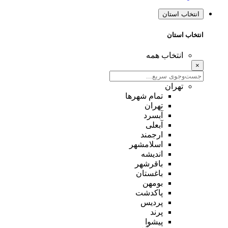
انتخاب استان
انتخاب استان
انتخاب همه
×
تهران
تمام شهر‌ها
تهران
آبسرد
آبعلی
ارجمند
اسلامشهر
اندیشه
باقرشهر
باغستان
بومهن
پاکدشت
پردیس
پرند
پیشوا