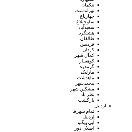
تنکمان
تهراندشت
چهارباغ
ساوجبلاغ
سعیدآباد
هشتگرد
طالقان
فردیس
کردان
کمال شهر
کوهسار
گرمدره
مارلیک
ماهدشت
محمدشهر
مشکین شهر
نظرآباد
بازگشت
اردبیل
تمام شهر‌ها
اردبیل
آبی بیگلو
اصلان دوز