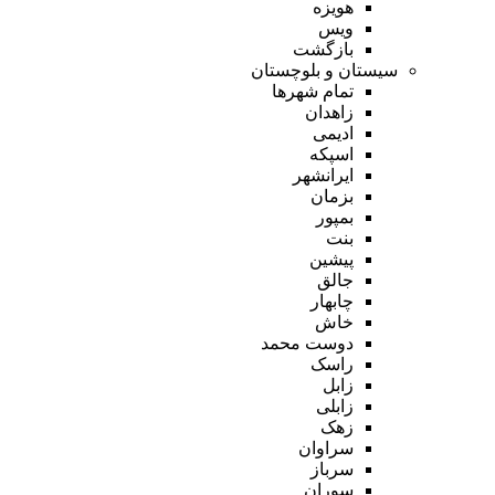
هویزه
ویس
بازگشت
سیستان و بلوچستان
تمام شهر‌ها
زاهدان
ادیمی
اسپکه
ایرانشهر
بزمان
بمپور
بنت
پیشین
جالق
چابهار
خاش
دوست محمد
راسک
زابل
زابلی
زهک
سراوان
سرباز
سوران