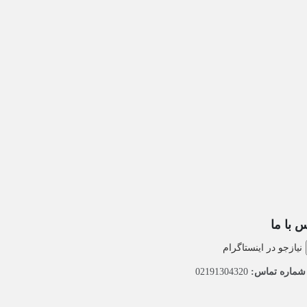
 با ما
نیازجو در اینستاگرام
ماره تماس:
02191304320