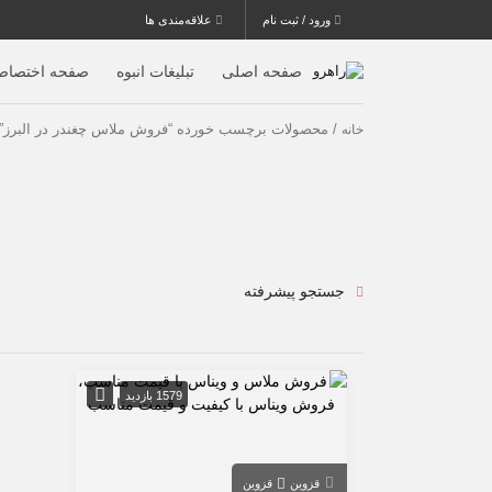
ورود / ثبت نام
علاقه‌مندی ها
صفحه اصلی
تبلیغات انبوه
صفحه اختصاص
/ محصولات برچسب خورده “فروش ملاس چغندر در البرز”
خانه
جستجو پیشرفته
1579 بازدید
قزوین
قزوین