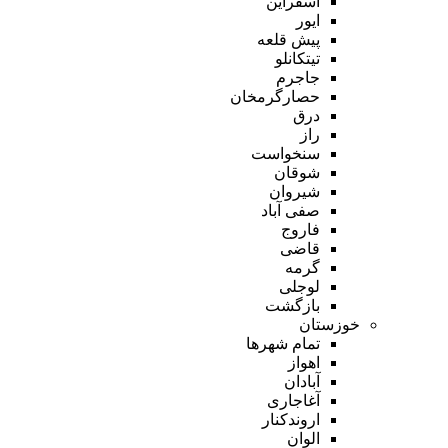
اسفراین
ایور
پیش قلعه
تیتکانلو
جاجرم
حصارگرمخان
درق
راز
سنخواست
شوقان
شیروان
صفی آباد
فاروج
قاضی
گرمه
لوجلی
بازگشت
خوزستان
تمام شهر‌ها
اهواز
آبادان
آغاجاری
اروندکنار
الوان