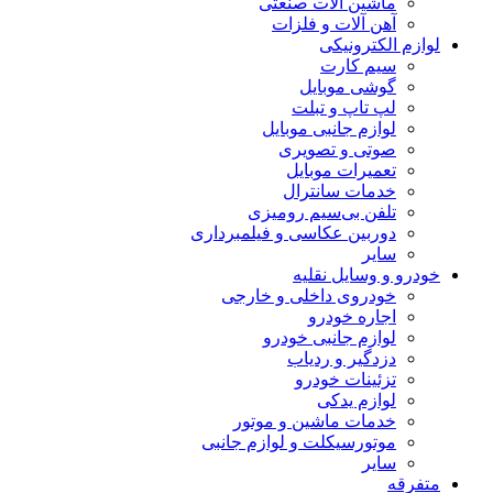
ماشین آلات صنعتی
آهن آلات و فلزات
لوازم الکترونیکی
سیم کارت
گوشی موبایل
لپ تاپ و تبلت
لوازم جانبی موبایل
صوتی و تصویری
تعمیرات موبایل
خدمات سانترال
تلفن بی‌سیم رومیزی
دوربین عکاسی و فیلمبرداری
سایر
خودرو و وسایل نقلیه
خودروی داخلی و خارجی
اجاره خودرو
لوازم جانبی خودرو
دزدگیر و ردیاب
تزئینات خودرو
لوازم یدکی
خدمات ماشین و موتور
موتورسیکلت و لوازم جانبی
سایر
متفرقه