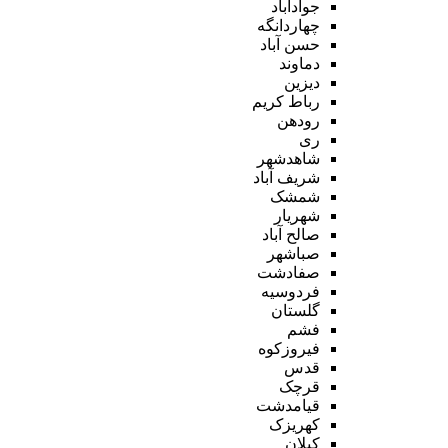
جوادآباد
چهاردانگه
حسن آباد
دماوند
دیزین
رباط کریم
رودهن
ری
شاهدشهر
شریف آباد
شمشک
شهریار
صالح آباد
صباشهر
صفادشت
فردوسیه
گلستان
فشم
فیروزکوه
قدس
قرچک
قیامدشت
کهریزک
کیلان