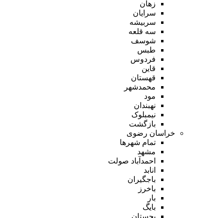
زهان
سرایان
سربیشه
سه قلعه
شوسف
طبس
فردوس
قاین
قهستان
محمدشهر
مود
نهبندان
نیمبلوک
بازگشت
خراسان رضوی
تمام شهر‌ها
مشهد
احمدآباد صولت
انابد
باجگیران
باخرز
بار
بایگ
بجستان