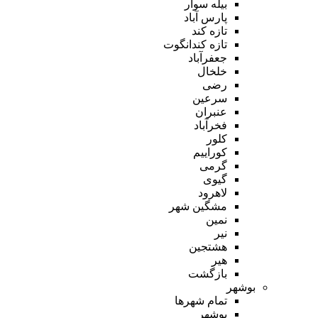
بیله سوار
پارس آباد
تازه کند
تازه کندانگوت
جعفرآباد
خلخال
رضی
سرعین
عنبران
فخرآباد
کلور
کوراییم
گرمی
گیوی
لاهرود
مشگین شهر
نمین
نیر
هشتجین
هیر
بازگشت
بوشهر
تمام شهر‌ها
بوشهر