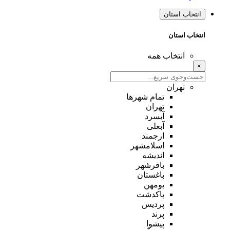
انتخاب استان
انتخاب استان
انتخاب همه
×
تهران
تمام شهر‌ها
تهران
آبسرد
آبعلی
ارجمند
اسلامشهر
اندیشه
باقرشهر
باغستان
بومهن
پاکدشت
پردیس
پرند
پیشوا