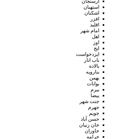
ارسنجان
استهبان
اشکنان
افزر
اقلید
امام شهر
اهل
اوز
ایج
ایزدخواست
باب انار
بالاده
بنارویه
بهمن
بوانات
بیرم
بیضا
جنت شهر
جهرم
جویم
حسن آباد
خان زنیان
خاوران
خرامه