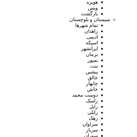
هویزه
ویس
بازگشت
سیستان و بلوچستان
تمام شهر‌ها
زاهدان
ادیمی
اسپکه
ایرانشهر
بزمان
بمپور
بنت
پیشین
جالق
چابهار
خاش
دوست محمد
راسک
زابل
زابلی
زهک
سراوان
سرباز
سوران