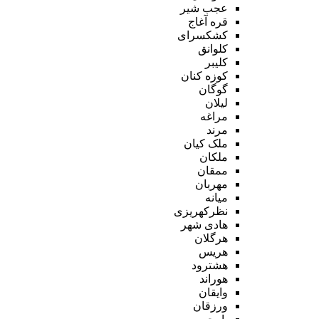
عجب شیر
قره آغاج
کشکسرای
کلوانق
کلیبر
کوزه کنان
گوگان
لیلان
مراغه
مرند
ملک کیان
ملکان
ممقان
مهربان
میانه
نظرکهریزی
هادی شهر
هرگلان
هریس
هشترود
هوراند
وایقان
ورزقان