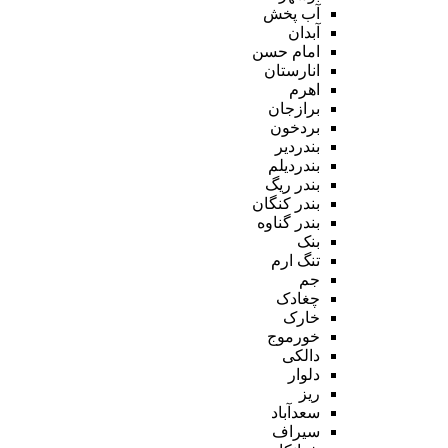
آب پخش
آبدان
امام حسن
انارستان
اهرم
برازجان
بردخون
بندردیر
بندردیلم
بندر ریگ
بندر کنگان
بندر گناوه
بنک
تنگ ارم
جم
چغادک
خارک
خورموج
دالکی
دلوار
ریز
سعدآباد
سیراف