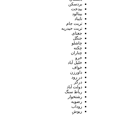
بردسکن
بیدخت
بینالود
تایباد
تربت جام
تربت حیدریه
جغتای
جنگل
چاشلو
چکنه
چناران
خرو
خلیل آباد
خواف
داورزن
در رود
درگز
دولت آباد
رباط سنگ
رشتخوار
رضویه
روداب
ریوش