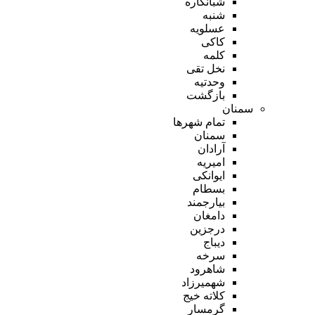
شبانکاره
شنبه
عسلویه
کاکی
کلمه
نخل تقی
وحدتیه
بازگشت
سمنان
تمام شهر‌ها
سمنان
آرادان
امیریه
ایوانکی
بسطام
بیارجمند
دامغان
درجزین
دیباج
سرخه
شاهرود
شهمیرزاد
کلاته خیج
گرمسار