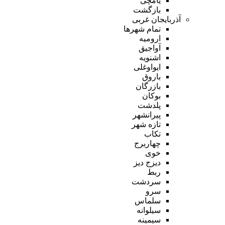
یامچی
بازگشت
آذربایجان غربی
تمام شهر‌ها
ارومیه
آواجیق
اشنویه
ایواوغلی
باروق
بازرگان
بوکان
پلدشت
پیرانشهر
تازه شهر
تکاب
چهاربرج
خوی
دیزج دیز
ربط
سردشت
سرو
سلماس
سیلوانه
سیمینه