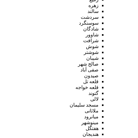
زهره
سالند
سردشت
سوسنگرد
شادگان
شاوور
شرافت
شوش
شوشتر
شیبان
صالح شهر
صفی آباد
صیدون
قلعه تل
قلعه خواجه
گتوند
لالی
مسجد سلیمان
ملاثانی
میانرود
مینوشهر
هفتگل
هندیجان