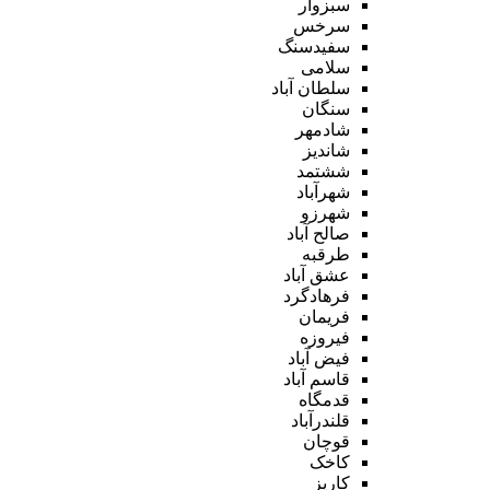
سبزوار
سرخس
سفیدسنگ
سلامی
سلطان آباد
سنگان
شادمهر
شاندیز
ششتمد
شهرآباد
شهرزو
صالح آباد
طرقبه
عشق آباد
فرهادگرد
فریمان
فیروزه
فیض آباد
قاسم آباد
قدمگاه
قلندرآباد
قوچان
کاخک
کاریز