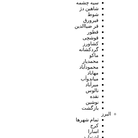
سیه چشمه
شاهین دژ
شوط
فیرورق
قر ضیاالدین
قطور
قوشچی
کشاورز
گردکشانه
ماکو
محمدیار
محمودآباد
مهاباد
میاندوآب
میرآباد
نالوس
نقده
نوشین
بازگشت
البرز
تمام شهر‌ها
کرج
اسارا
اشتهارد