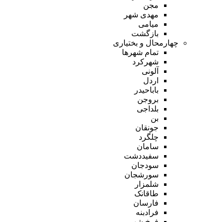
مجن
مهدی شهر
میامی
بازگشت
چهارمحال و بختیاری
تمام شهر‌ها
شهرکرد
آلونی
اردل
باباحیدر
بروجن
بلداجی
بن
جونقان
چلگرد
سامان
سفیددشت
سودجان
سورشجان
شلمزار
طاقانک
فارسان
فرادبنه
فرخ شهر