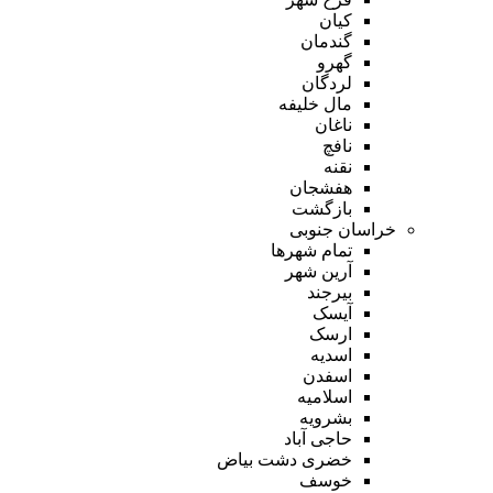
کیان
گندمان
گهرو
لردگان
مال خلیفه
ناغان
نافچ
نقنه
هفشجان
بازگشت
خراسان جنوبی
تمام شهر‌ها
آرین شهر
بیرجند
آیسک
ارسک
اسدیه
اسفدن
اسلامیه
بشرویه
حاجی آباد
خضری دشت بیاض
خوسف