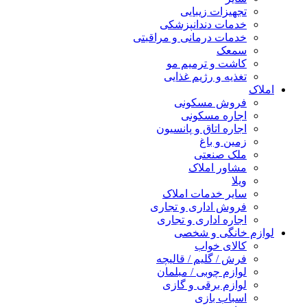
تجهیزات زیبایی
خدمات دندانپزشکی
خدمات درمانی و مراقبتی
سمعک
کاشت و ترمیم مو
تغذیه و رژیم غذایی
املاک
فروش مسکونی
اجاره مسکونی
اجاره اتاق و پانسیون
زمین و باغ
ملک صنعتی
مشاور املاک
ویلا
سایر خدمات املاک
فروش اداری و تجاری
اجاره اداری و تجاری
لوازم خانگی و شخصی
کالای خواب
فرش / گلیم / قالیچه
لوازم چوبی / مبلمان
لوازم برقی و گازی
اسباب بازی