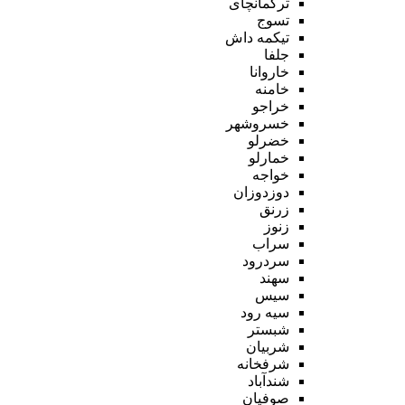
ترکمانچای
تسوج
تیکمه داش
جلفا
خاروانا
خامنه
خراجو
خسروشهر
خضرلو
خمارلو
خواجه
دوزدوزان
زرنق
زنوز
سراب
سردرود
سهند
سیس
سیه رود
شبستر
شربیان
شرفخانه
شندآباد
صوفیان