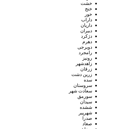
خشت
خنج
خور
داراب
داریان
دبیران
دژکرد
دهرم
دوبرجی
رامجرد
رونیز
زاهدشهر
زرقان
زرین دشت
سده
سروستان
سعادت شهر
سورمق
سیدان
ششده
شهرپیر
صدرا
صغاد