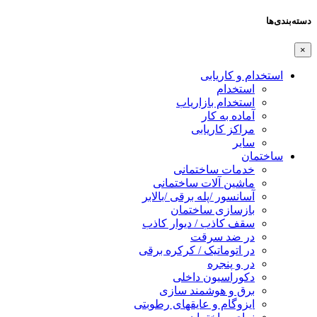
دسته‌بندی‌ها
×
استخدام و کاریابی
استخدام
استخدام بازاریاب
آماده به کار
مراکز کاریابی
سایر
ساختمان
خدمات ساختمانی
ماشین آلات ساختمانی
آسانسور /پله برقی /بالابر
بازسازی ساختمان
سقف کاذب / دیوار کاذب
در ضد سرقت
در اتوماتیک / کرکره برقی
در و پنجره
دکوراسیون داخلی
برق و هوشمند سازی
ایزوگام و عایقهای رطوبتی