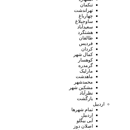
تنکمان
تهراندشت
چهارباغ
ساوجبلاغ
سعیدآباد
هشتگرد
طالقان
فردیس
کردان
کمال شهر
کوهسار
گرمدره
مارلیک
ماهدشت
محمدشهر
مشکین شهر
نظرآباد
بازگشت
اردبیل
تمام شهر‌ها
اردبیل
آبی بیگلو
اصلان دوز