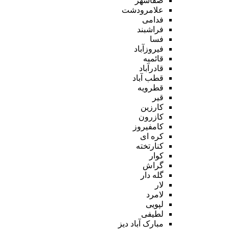
صفاشهر
علامرودشت
فدامی
فراشبند
فسا
فیروزآباد
قائمیه
قادرآباد
قطب آباد
قطرویه
قیر
کارزین
کازرون
کامفیروز
کره ای
کنارتخته
کوار
گراش
گله دار
لار
لامرد
لپویی
لطیفی
مبارک آباد دیز