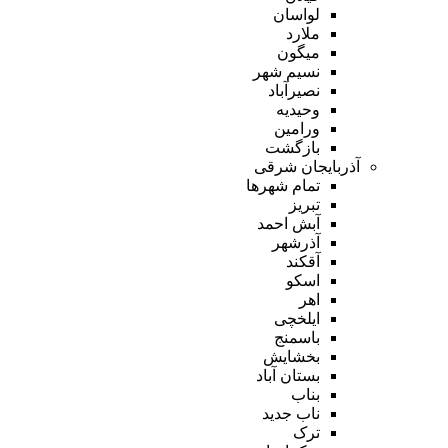
لواسان
ملارد
میگون
نسیم شهر
نصیرآباد
وحیدیه
ورامین
بازگشت
آذربایجان شرقی
تمام شهر‌ها
تبریز
آبش احمد
آذرشهر
آقکند
اسکو
اهر
ایلخچی
باسمنج
بخشایش
بستان آباد
بناب
ناب جدید
ترک