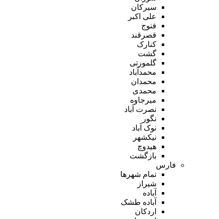
سیرکان
علی اکبر
فنوج
قصرقند
کنارک
گشت
گلمورتی
محمدآباد
محمدان
محمدی
میرجاوه
نصرت آباد
نگور
نوک آباد
نیکشهر
هیدوچ
بازگشت
فارس
تمام شهر‌ها
شیراز
آباده
آباده طشک
اردکان