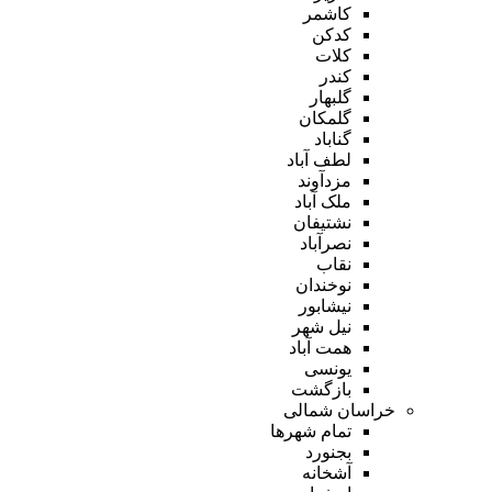
کاشمر
کدکن
کلات
کندر
گلبهار
گلمکان
گناباد
لطف آباد
مزدآوند
ملک آباد
نشتیفان
نصرآباد
نقاب
نوخندان
نیشابور
نیل شهر
همت آباد
یونسی
بازگشت
خراسان شمالی
تمام شهر‌ها
بجنورد
آشخانه