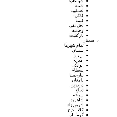
شبانکاره
شنبه
عسلویه
کاکی
کلمه
نخل تقی
وحدتیه
بازگشت
سمنان
تمام شهر‌ها
سمنان
آرادان
امیریه
ایوانکی
بسطام
بیارجمند
دامغان
درجزین
دیباج
سرخه
شاهرود
شهمیرزاد
کلاته خیج
گرمسار