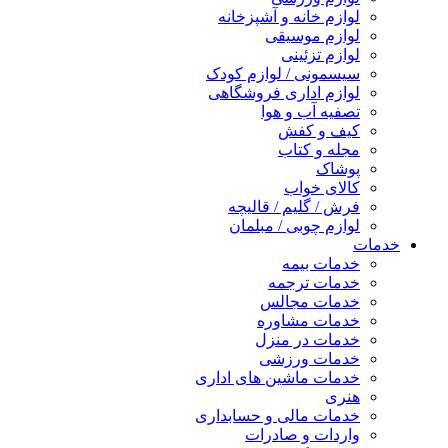
لوازم خانه و آشپزخانه
لوازم موسیقی
لوازم تزئینی
سیسمونی / لوازم کودک
لوازم اداری فروشگاهی
تصفیه آب و هوا
کیف و کفش
مجله و کتاب
پوشاک
کالای خواب
فرش / گلیم / قالیچه
لوازم چوبی / مبلمان
خدمات
خدمات بیمه
خدمات ترجمه
خدمات مجالس
خدمات مشاوره
خدمات در منزل
خدمات ورزشی
خدمات ماشین های اداری
هنری
خدمات مالی و حسابداری
واردات و صادرات