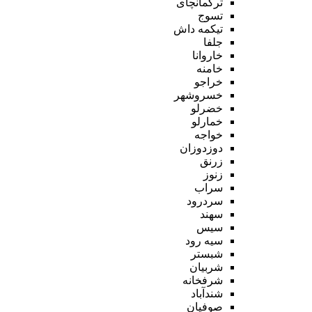
ترکمانچای
تسوج
تیکمه داش
جلفا
خاروانا
خامنه
خراجو
خسروشهر
خضرلو
خمارلو
خواجه
دوزدوزان
زرنق
زنوز
سراب
سردرود
سهند
سیس
سیه رود
شبستر
شربیان
شرفخانه
شندآباد
صوفیان