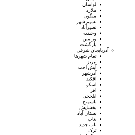
لواسان
ملارد
میگون
نسیم شهر
نصیرآباد
وحیدیه
ورامین
بازگشت
آذربایجان شرقی
تمام شهر‌ها
تبریز
آبش احمد
آذرشهر
آقکند
اسکو
اهر
ایلخچی
باسمنج
بخشایش
بستان آباد
بناب
ناب جدید
ترک