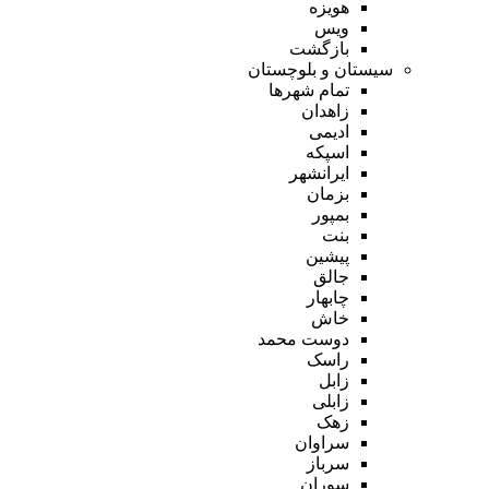
هویزه
ویس
بازگشت
سیستان و بلوچستان
تمام شهر‌ها
زاهدان
ادیمی
اسپکه
ایرانشهر
بزمان
بمپور
بنت
پیشین
جالق
چابهار
خاش
دوست محمد
راسک
زابل
زابلی
زهک
سراوان
سرباز
سوران