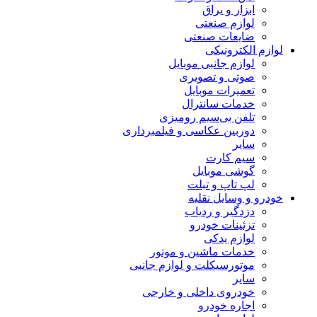
ابزار و یراق
لوازم صنعتی
ضایعات صنعتی
لوازم الکترونیکی
لوازم جانبی موبایل
صوتی و تصویری
تعمیرات موبایل
خدمات سانترال
تلفن بی‌سیم رومیزی
دوربین عکاسی و فیلمبرداری
سایر
سیم کارت
گوشی موبایل
لپ تاپ و تبلت
خودرو و وسایل نقلیه
دزدگیر و ردیاب
تزئینات خودرو
لوازم یدکی
خدمات ماشین و موتور
موتورسیکلت و لوازم جانبی
سایر
خودروی داخلی و خارجی
اجاره خودرو