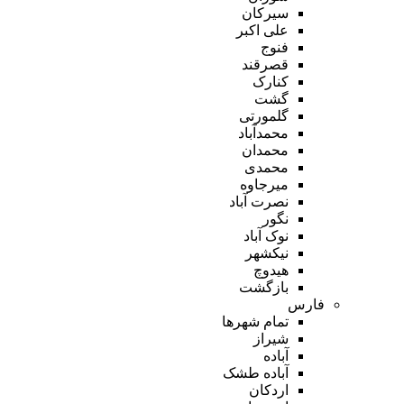
سیرکان
علی اکبر
فنوج
قصرقند
کنارک
گشت
گلمورتی
محمدآباد
محمدان
محمدی
میرجاوه
نصرت آباد
نگور
نوک آباد
نیکشهر
هیدوچ
بازگشت
فارس
تمام شهر‌ها
شیراز
آباده
آباده طشک
اردکان