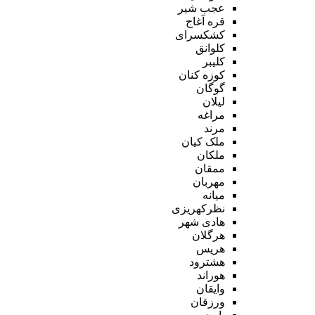
عجب شیر
قره آغاج
کشکسرای
کلوانق
کلیبر
کوزه کنان
گوگان
لیلان
مراغه
مرند
ملک کیان
ملکان
ممقان
مهربان
میانه
نظرکهریزی
هادی شهر
هرگلان
هریس
هشترود
هوراند
وایقان
ورزقان