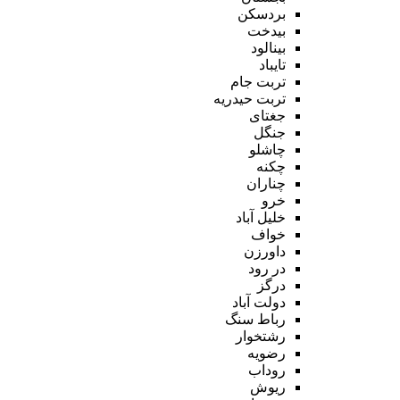
بردسکن
بیدخت
بینالود
تایباد
تربت جام
تربت حیدریه
جغتای
جنگل
چاشلو
چکنه
چناران
خرو
خلیل آباد
خواف
داورزن
در رود
درگز
دولت آباد
رباط سنگ
رشتخوار
رضویه
روداب
ریوش