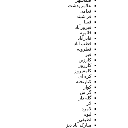
صفاشهر
علامرودشت
فدامی
فراشبند
فسا
فیروزآباد
قائمیه
قادرآباد
قطب آباد
قطرویه
قیر
کارزین
کازرون
کامفیروز
کره ای
کنارتخته
کوار
گراش
گله دار
لار
لامرد
لپویی
لطیفی
مبارک آباد دیز