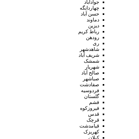
جوادآباد
چهاردانگه
حسن آباد
دماوند
دیزین
رباط کریم
رودهن
ری
شاهدشهر
شریف آباد
شمشک
شهریار
صالح آباد
صباشهر
صفادشت
فردوسیه
گلستان
فشم
فیروزکوه
قدس
قرچک
قیامدشت
کهریزک
کیلان