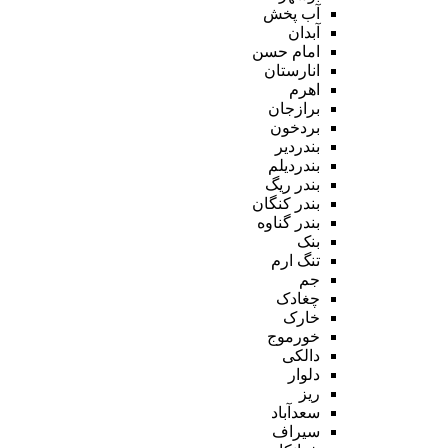
آب پخش
آبدان
امام حسن
انارستان
اهرم
برازجان
بردخون
بندردیر
بندردیلم
بندر ریگ
بندر کنگان
بندر گناوه
بنک
تنگ ارم
جم
چغادک
خارک
خورموج
دالکی
دلوار
ریز
سعدآباد
سیراف