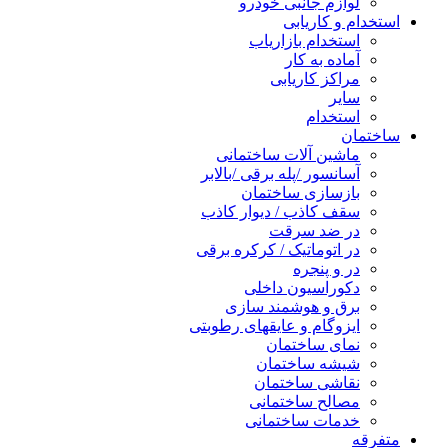
لوازم جانبی خودرو
استخدام و کاریابی
استخدام بازاریاب
آماده به کار
مراکز کاریابی
سایر
استخدام
ساختمان
ماشین آلات ساختمانی
آسانسور /پله برقی /بالابر
بازسازی ساختمان
سقف کاذب / دیوار کاذب
در ضد سرقت
در اتوماتیک / کرکره برقی
در و پنجره
دکوراسیون داخلی
برق و هوشمند سازی
ایزوگام و عایقهای رطوبتی
نمای ساختمان
شیشه ساختمان
نقاشی ساختمان
مصالح ساختمانی
خدمات ساختمانی
متفرقه