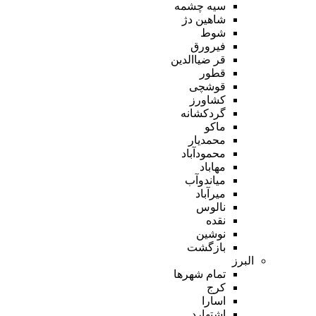
سیه چشمه
شاهین دژ
شوط
فیرورق
قر ضیاالدین
قطور
قوشچی
کشاورز
گردکشانه
ماکو
محمدیار
محمودآباد
مهاباد
میاندوآب
میرآباد
نالوس
نقده
نوشین
بازگشت
البرز
تمام شهر‌ها
کرج
اسارا
اشتهارد