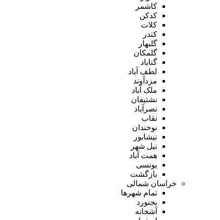
کاشمر
کدکن
کلات
کندر
گلبهار
گلمکان
گناباد
لطف آباد
مزدآوند
ملک آباد
نشتیفان
نصرآباد
نقاب
نوخندان
نیشابور
نیل شهر
همت آباد
یونسی
بازگشت
خراسان شمالی
تمام شهر‌ها
بجنورد
آشخانه