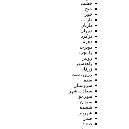
خشت
خنج
خور
داراب
داریان
دبیران
دژکرد
دهرم
دوبرجی
رامجرد
رونیز
زاهدشهر
زرقان
زرین دشت
سده
سروستان
سعادت شهر
سورمق
سیدان
ششده
شهرپیر
صدرا
صغاد