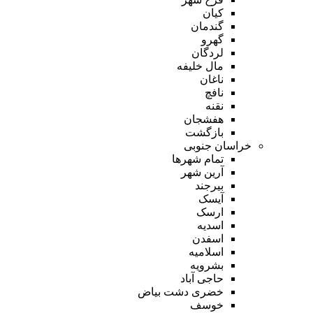
کیان
گندمان
گهرو
لردگان
مال خلیفه
ناغان
نافچ
نقنه
هفشجان
بازگشت
خراسان جنوبی
تمام شهر‌ها
آرین شهر
بیرجند
آیسک
ارسک
اسدیه
اسفدن
اسلامیه
بشرویه
حاجی آباد
خضری دشت بیاض
خوسف