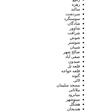
زهره
سالند
سردشت
سوسنگرد
شادگان
شاوور
شرافت
شوش
شوشتر
شیبان
صالح شهر
صفی آباد
صیدون
قلعه تل
قلعه خواجه
گتوند
لالی
مسجد سلیمان
ملاثانی
میانرود
مینوشهر
هفتگل
هندیجان