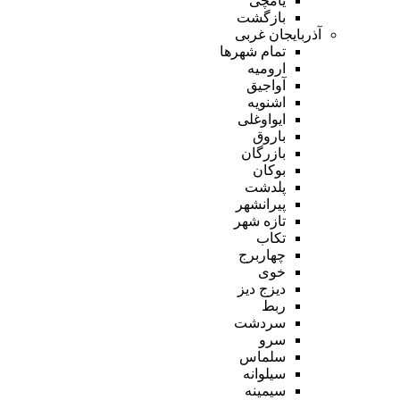
یامچی
بازگشت
آذربایجان غربی
تمام شهر‌ها
ارومیه
آواجیق
اشنویه
ایواوغلی
باروق
بازرگان
بوکان
پلدشت
پیرانشهر
تازه شهر
تکاب
چهاربرج
خوی
دیزج دیز
ربط
سردشت
سرو
سلماس
سیلوانه
سیمینه