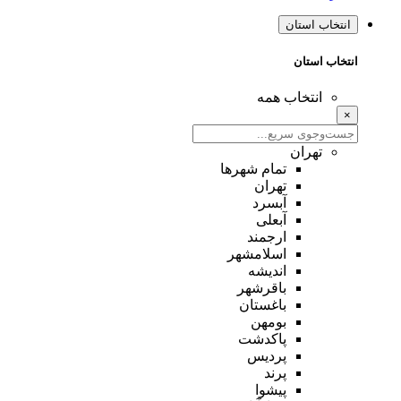
انتخاب استان
انتخاب استان
انتخاب همه
×
تهران
تمام شهر‌ها
تهران
آبسرد
آبعلی
ارجمند
اسلامشهر
اندیشه
باقرشهر
باغستان
بومهن
پاکدشت
پردیس
پرند
پیشوا