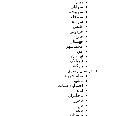
زهان
سرایان
سربیشه
سه قلعه
شوسف
طبس
فردوس
قاین
قهستان
محمدشهر
مود
نهبندان
نیمبلوک
بازگشت
خراسان رضوی
تمام شهر‌ها
مشهد
احمدآباد صولت
انابد
باجگیران
باخرز
بار
بایگ
بجستان