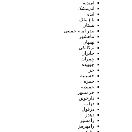
امیدیه
اندیمشک
ایذه
باغ ملک
بستان
بندر امام خمینی
ماهشهر
بهبهان
ترکالکی
جایزان
چمران
چوبیده
حر
حسینیه
حمزه
حمیدیه
خرمشهر
دارخوین
دزآب
دزفول
دهدز
رامشیر
رامهرمز
رفیع