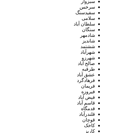
سبزوار
سرخس
سفیدسنگ
سلامی
سلطان آباد
سنگان
شادمهر
شاندیز
ششتمد
شهرآباد
شهرزو
صالح آباد
طرقبه
عشق آباد
فرهادگرد
فریمان
فیروزه
فیض آباد
قاسم آباد
قدمگاه
قلندرآباد
قوچان
کاخک
کاریز