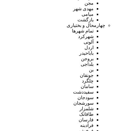
مجن
مهدی شهر
میامی
بازگشت
چهارمحال و بختیاری
تمام شهر‌ها
شهرکرد
آلونی
اردل
باباحیدر
بروجن
بلداجی
بن
جونقان
چلگرد
سامان
سفیددشت
سودجان
سورشجان
شلمزار
طاقانک
فارسان
فرادبنه
فرخ شهر