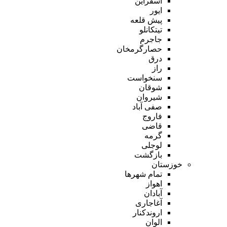
اسفراین
ایور
پیش قلعه
تیتکانلو
جاجرم
حصارگرمخان
درق
راز
سنخواست
شوقان
شیروان
صفی آباد
فاروج
قاضی
گرمه
لوجلی
بازگشت
خوزستان
تمام شهر‌ها
اهواز
آبادان
آغاجاری
اروندکنار
الوان