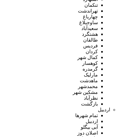
تنکمان
تهراندشت
چهارباغ
ساوجبلاغ
سعیدآباد
هشتگرد
طالقان
فردیس
کردان
کمال شهر
کوهسار
گرمدره
مارلیک
ماهدشت
محمدشهر
مشکین شهر
نظرآباد
بازگشت
اردبیل
تمام شهر‌ها
اردبیل
آبی بیگلو
اصلان دوز