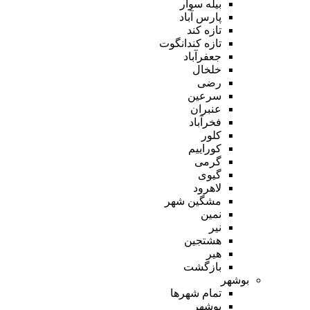
بیله سوار
پارس آباد
تازه کند
تازه کندانگوت
جعفرآباد
خلخال
رضی
سرعین
عنبران
فخرآباد
کلور
کوراییم
گرمی
گیوی
لاهرود
مشگین شهر
نمین
نیر
هشتجین
هیر
بازگشت
بوشهر
تمام شهر‌ها
بوشهر