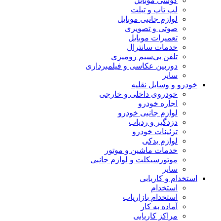
گوشی موبایل
لپ تاپ و تبلت
لوازم جانبی موبایل
صوتی و تصویری
تعمیرات موبایل
خدمات سانترال
تلفن بی‌سیم رومیزی
دوربین عکاسی و فیلمبرداری
سایر
خودرو و وسایل نقلیه
خودروی داخلی و خارجی
اجاره خودرو
لوازم جانبی خودرو
دزدگیر و ردیاب
تزئینات خودرو
لوازم یدکی
خدمات ماشین و موتور
موتورسیکلت و لوازم جانبی
سایر
استخدام و کاریابی
استخدام
استخدام بازاریاب
آماده به کار
مراکز کاریابی