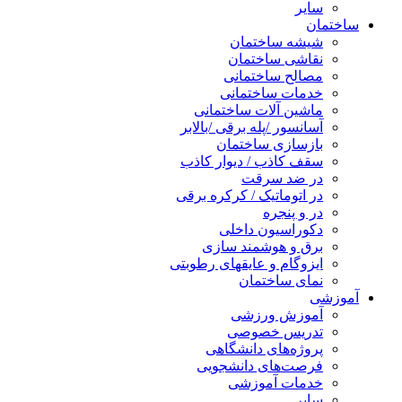
سایر
ساختمان
شیشه ساختمان
نقاشی ساختمان
مصالح ساختمانی
خدمات ساختمانی
ماشین آلات ساختمانی
آسانسور /پله برقی /بالابر
بازسازی ساختمان
سقف کاذب / دیوار کاذب
در ضد سرقت
در اتوماتیک / کرکره برقی
در و پنجره
دکوراسیون داخلی
برق و هوشمند سازی
ایزوگام و عایقهای رطوبتی
نمای ساختمان
آموزشی
آموزش ورزشی
تدریس خصوصی
پروژه‌های دانشگاهی
فرصت‌های دانشجویی
خدمات آموزشی
سایر