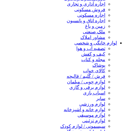
اجاره اداری و تجاری
فروش مسکونی
اجاره مسکونی
اجاره اتاق و پانسیون
زمین و باغ
ملک صنعتی
مشاور املاک
لوازم خانگی و شخصی
تصفیه آب و هوا
کیف و کفش
مجله و کتاب
پوشاک
کالای خواب
فرش / گلیم / قالیچه
لوازم چوبی / مبلمان
لوازم برقی و گازی
اسباب بازی
سایر
لوازم ورزشی
لوازم خانه و آشپزخانه
لوازم موسیقی
لوازم تزئینی
سیسمونی / لوازم کودک