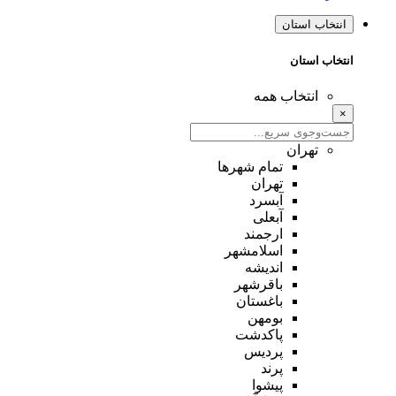
انتخاب استان
انتخاب استان
انتخاب همه
×
تهران
تمام شهر‌ها
تهران
آبسرد
آبعلی
ارجمند
اسلامشهر
اندیشه
باقرشهر
باغستان
بومهن
پاکدشت
پردیس
پرند
پیشوا